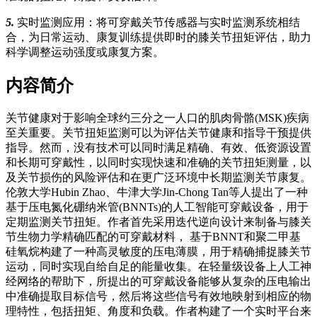
5.
实时监测应用：将可穿戴关节传感器与实时监测系统相结
合，为日常运动、康复训练提供即时的膝关节扭矩评估，助力
科学调整运动强度或康复方案。
内容简介
关节健康对于影响全球约三分之一人口的肌肉骨骼(MSK)疾病
至关重要。关节扭矩监测可以为评估关节健康和指导干预提供
指导。然而，没有技术可以同时满足精确、有效、低资源设置
和长期可穿戴性，以同时实现快速和准确的关节扭矩测量，以
及关节损伤的风险评估和在更广泛环境中长期监测关节康复。
伦敦大学Hubin Zhao、牛津大学Jin-Chong Tan等人提出了一种
基于压电氮化硼纳米管(BNNTs)的人工智能可穿戴设备，用于
定期监测关节扭矩。作者首先采用迭代逆向设计来制备与膝关
节生物力学精确匹配的可穿戴材料， 基于BNNT和聚二甲基
硅氧烷构建了一种高灵敏度的压电薄膜，用于精确捕捉膝关节
运动，同时实现自给自足的能量收集。在轻量级设备上人工神
经网络的帮助下，所提出的可穿戴设备能够从复杂的压电输出
中准确提取目标信号，然后将这些信号有效地映射到相应的物
理特性，包括扭矩、角度和负载。作者构建了一个实时平台来