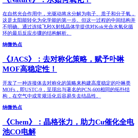
在自然光合作用中，光驱动将水分解为电子、质子和分子氧，
这是太阳能转化为化学能的第一步。但这一过程的中间结构并
不明确。通过连续飞秒X射线晶体学提供对Kok光合水氧化循
环的最后反应步骤的结构解析。
纳微热点
《JACS》：去对称化策略，赋予卟啉
MOF高稳定性！
开发了一种连接体去对称化的策略来构建高度稳定的卟啉类
MOFs，即USTC-9，呈现出与著名的PCN-600相同的拓扑结
构，在空气中或常规活化后容易失去结晶性。
纳微热点
《Chem》：晶格张力，助力Cu催化全电
池CO电解