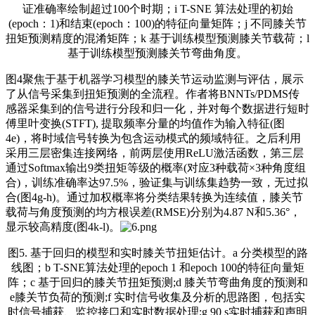
证准确率绘制超过100个时期；i T-SNE 算法处理的初始
(epoch：1)和结束(epoch：100)的特征向量矩阵；j 不同膝关节
扭矩预测精度的混淆矩阵；k 基于训练模型预测膝关节载荷；l
基于训练模型预测膝关节弯曲角度。
图4聚焦于基于机器学习模型的膝关节运动监测与评估，展示
了从信号采集到扭矩预测的全流程。作者将BNNTs/PDMS传
感器采集到的信号进行分段和归一化，并对每个数据进行短时
傅里叶变换(STFT), 提取频率分量的均值作为输入特征(图
4e)，将时域信号转换为包含运动模式的频域特征。之后利用
采用三层密集连接网络，前两层使用ReLU激活函数，第三层
通过Softmax输出9类扭矩等级的概率(对应3种载荷×3种角度组
合)，训练准确率达97.5%，验证集与训练集趋势一致，无过拟
合(图4g-h)。通过加权概率将分类结果转换为连续值，膝关节
载荷与角度预测的均方根误差(RMSE)分别为4.87 N和5.36°，
显示较高精度(图4k-l)。
图5. 基于回归的模型和实时膝关节扭矩估计。a 分类模型的路
线图；b T-SNE算法处理的epoch 1 和epoch 100的特征向量矩
阵；c 基于回归的膝关节扭矩预测;d 膝关节弯曲角度的预测和
e膝关节负荷的预测;f 实时信号收集及分析的思路图，包括实
时信号捕获、监控接口和实时数据处理;g 90 s实时捕获和声明