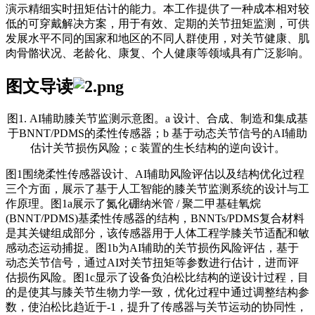
演示精细实时扭矩估计的能力。本工作提供了一种成本相对较
低的可穿戴解决方案，用于有效、定期的关节扭矩监测，可供
发展水平不同的国家和地区的不同人群使用，对关节健康、肌
肉骨骼状况、老龄化、康复、个人健康等领域具有广泛影响。
图文导读
图1. AI辅助膝关节监测示意图。a 设计、合成、制造和集成基
于BNNT/PDMS的柔性传感器；b 基于动态关节信号的AI辅助
估计关节损伤风险；c 装置的生长结构的逆向设计。
图1围绕柔性传感器设计、AI辅助风险评估以及结构优化过程
三个方面，展示了基于人工智能的膝关节监测系统的设计与工
作原理。图1a展示了氮化硼纳米管 / 聚二甲基硅氧烷
(BNNT/PDMS)基柔性传感器的结构，BNNTs/PDMS复合材料
是其关键组成部分，该传感器用于人体工程学膝关节适配和敏
感动态运动捕捉。图1b为AI辅助的关节损伤风险评估，基于
动态关节信号，通过AI对关节扭矩等参数进行估计，进而评
估损伤风险。图1c显示了设备负泊松比结构的逆设计过程，目
的是使其与膝关节生物力学一致，优化过程中通过调整结构参
数，使泊松比趋近于-1，提升了传感器与关节运动的协同性，