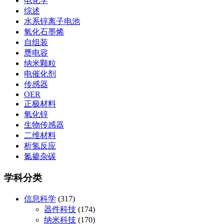
电化学
综述
水系锌离子电池
氧化石墨烯
自组装
赝电容
纳米颗粒
电催化剂
传感器
OER
正极材料
氧化锌
生物传感器
二维材料
析氢反应
氮掺杂碳
学科分类
信息科学
(317)
器件科技
(174)
纳米科技
(170)