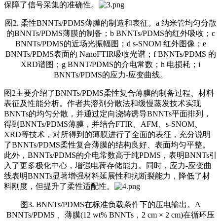
保障了信号采集的准确性。
图2. 柔性BNNTs/PDMS薄膜的制造和表征。a 纳米管均匀分散
的BNNTs/PDMS薄膜的制备；b BNNTs/PDMS的红外吸收；c
BNNTs/PDMS的近场光振幅图；d s-SNOM 红外图像；e
BNNTs/PDMS表面的 NanoFTIR吸收光谱；f BNNTs/PDMS 的
XRD谱图；g BNNT/PDMS的介电常数；h 电损耗；i
BNNTs/PDMS的应力-应变曲线。
图2主要介绍了BNNTs/PDMS柔性复合薄膜的制备过程、材料
表征及性能分析。作者共溶剂分散法和缓慢蒸发技术实现
BNNTs的均匀分散，并通过定向浇铸诱导BNNTs平面排列，
得到BNNTs/PDMS薄膜，并结合FTIR、AFM、s-SNOM、
XRD等技术，对所得到的薄膜进行了全面的表征，充分说明
了BNNTs/PDMS柔性复合薄膜的结构良好、表面均匀平整。
此外，BNNTs/PDMS的介电常数高于纯PDMS，表明BNNTs引
入了更多极化中心，增强电荷存储能力。同时，应力-应变曲
线表明BNNTs显著增强材料延展性和抗断裂能力，降低了材
料刚度，但提升了柔性适配性。
图3. BNNTs/PDMS在标准负载条件下的压电输出。A
BNNTs/PDMS 、薄膜(12 wt% BNNTs，2 cm × 2 cm)在循环压