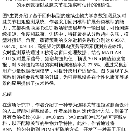
的示例数据以及膝关节扭矩实时估计的准确性。
图5主要介绍了基于回归模型的连续生物力学参数预测及实时
膝关节扭矩监测系统。作者采用回归模型扩展分类模型的能
力，其架构含两层 ReLU 激活密集层与单一输出层，可预测连
续扭矩、角度和载荷。训练中，特征聚类从分散趋向关联，模
型对扭矩、角度、载荷预测的皮尔逊相关系数分别达 0.9567、
0.9470、0.9118，高扭矩时因肌肉疲劳等因素预测方差略增。
实时监测系统通过 3 秒滑动窗口处理数据，结合 MATLAB
GUI 实时显示信号、频谱与扭矩值，预设 30 Nm 阈值触发警
报，对 5 种扭矩等级的实时预测准确率为 77.5%。通过采集新
用户少量数据微调模型，可提升跨用户适配性。图 5 展现了从
离散到连续参数预测的升级，为可穿戴设备在个性化康复等场
景的应用提供了技术路径。
总结
在这项研究中，作者介绍了一种专为连续关节扭矩监测而设计
的人工智能可穿戴设备。作者采用反向迭代设计方法，制备了
具有负泊松比(-0.94，a=10 mm，b=3 mm和θ=175°)的可穿戴材
料，以匹配膝关节的生物力学特性。此外，作者通过将
BNNT 均匀分散到 PDMS 矩阵的方式，开发了一种基于压电