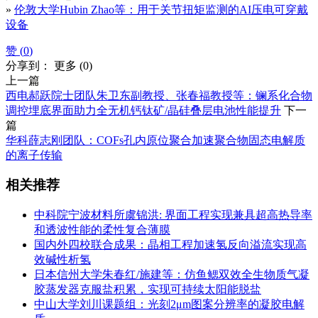
»
伦敦大学Hubin Zhao等：用于关节扭矩监测的AI压电可穿戴
设备
赞 (
0
)
分享到：
更多
(
0
)
上一篇
西电郝跃院士团队朱卫东副教授、张春福教授等：镧系化合物
调控埋底界面助力全无机钙钛矿/晶硅叠层电池性能提升
下一
篇
华科薛志刚团队：COFs孔内原位聚合加速聚合物固态电解质
的离子传输
相关推荐
中科院宁波材料所虞锦洪: 界面工程实现兼具超高热导率
和透波性能的柔性复合薄膜
国内外四校联合成果：晶相工程加速氢反向溢流实现高
效碱性析氢
日本信州大学朱春红/施建等：仿鱼鳃双效全生物质气凝
胶蒸发器克服盐积累，实现可持续太阳能脱盐
中山大学刘川课题组：光刻2μm图案分辨率的凝胶电解