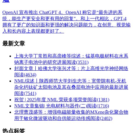
OpenAI 宣布推出 ChatGPT 4。OpenAI 称它是“最先进的系
统，能生产更安全和更有用的回复”。和上一代相比，GPT-4
拥有了更广的知识面和更强的解决问题能力，在创意、视觉输
入和长内容上表现都更好了。
最新文章
上海大学丁常胜和高彦峰等综述：锰基电极材料在水系
钠离子电池中的研究进展
阅读(3531)
封面文章丨哈佛大学张兴才等：片上高维光学神经网络
阅读(4634)
NML综述丨陕西师范大学刘生忠等：宽带隙有机-无机
杂化钙钛矿太阳电池及其在叠层电池中应用的最新进展
阅读(7541)
祝贺 | 2025年度 NML 荣获多项荣誉
阅读(1381)
NML文章集锦| 光电材料与器件(二)
阅读(1716)
北理曹茂盛等：增强电磁能量收集的MXene杂化聚合物
用于敏化微波驱动和自供能运动传感
阅读(2402)
热点标签