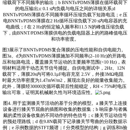
缩载荷下不同频率的输出；b BNNTs/PDMS薄膜在循环载荷下
的电压输出;c 0.1 s内负载与电压之间的详细关系;d
BNNTs/PDMS薄膜在不同频率循环压缩负载下短路电流；e 压
电BNNTs/PDMS薄膜在2 Hz循环压缩负载下20 s内电容器的充
电曲线；f 在 2 Hz的恒定输入频率和11.5 N的峰值压缩负载
下，由BNNT/PDMS薄膜供电的负载电阻器上的闭路峰值电压
和功率密度。
图3展示了BNNTs/PDMS复合薄膜的压电性能和自供电能力。
图3a、d为BNNTs/PDMS薄膜施加不同频率(2–10 Hz)的开路电
压和短路电流，覆盖膝关节运动的主要频率范围(<10 Hz)，表
明材料适用于动态关节信号捕捉。自供电测试中，2Hz、12N
载荷下，薄膜20s内可将0.1μF电容充至 2.5V，外接3MΩ电阻
时最大功率密度为1.47mW/m2，展现出良好的能量收集能力。
此外，薄膜经30000次循环载荷后性能稳定，RH＜75%时电压
输出可靠，证明其机械耐久性与环境适应性。
图4. 用于监测膝关节活动的基于分类的模型。a 膝关节上连接
设备进行膝关节屈曲的插图和收集的数据集；b 响应参与者佩
戴的柔性设备收集的不同动作的特色信号；c 膝关节运动信号
的预处理路线；d 在9.8N载荷下记录膝关节弯曲的分段数据示
例；e 示例数据的STFT频谱；f 分类模型的结构；g 训练和h验