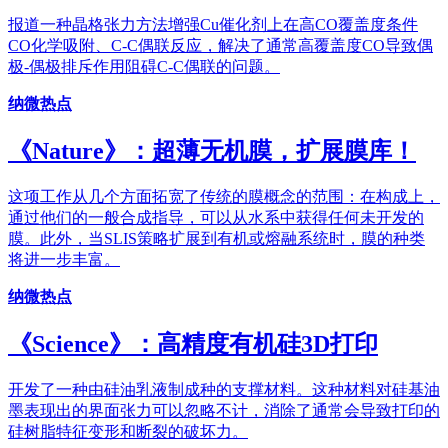
报道一种晶格张力方法增强Cu催化剂上在高CO覆盖度条件
CO化学吸附、C-C偶联反应，解决了通常高覆盖度CO导致偶
极-偶极排斥作用阻碍C-C偶联的问题。
纳微热点
《Nature》：超薄无机膜，扩展膜库！
这项工作从几个方面拓宽了传统的膜概念的范围：在构成上，
通过他们的一般合成指导，可以从水系中获得任何未开发的
膜。此外，当SLIS策略扩展到有机或熔融系统时，膜的种类
将进一步丰富。
纳微热点
《Science》：高精度有机硅3D打印
开发了一种由硅油乳液制成种的支撑材料。这种材料对硅基油
墨表现出的界面张力可以忽略不计，消除了通常会导致打印的
硅树脂特征变形和断裂的破坏力。