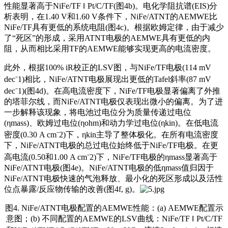
性能显著高于NiFe/TF ‖ Pt/C/TF(图4b)。电化学阻抗谱(EIS)分
析表明，在1.40 V和1.60 V条件下，NiFe/ATNT的AEMWE比
NiFe/TF具有更低的系统电阻(图4c)。根据欧姆定律，由于减少
了“死区”的形成，采用ATNT电极的AEMWE具有更低的内
阻，从而相比采用TF的AEMWE能够实现更高的电流密度。
此外，根据100% iR校正的LSV图，与NiFe/TF电极(114 mV
dec⁻1)相比，NiFe/ATNT电极展现出更低的Tafel斜率(87 mV
dec⁻1)(图4d)。在高电流密度下，NiFe/TF电极显著偏离了外推
的塔菲尔线，而NiFe/ATNT电极仅表现出微小的偏离。为了进
一步解释该现象，将电池过电位分为质量传递过电位
(ηmass)、欧姆过电位(ηohm)和动力学过电位(ηkin)。在低电流
密度(0.30 A cm⁻2)下，ηkin主导了整体极化。在所有电流密度
下，NiFe/ATNT电极的总过电位始终低于NiFe/TF电极。在更
高电流(0.50和1.00 A cm⁻2)下，NiFe/TF电极的ηmass显著高于
NiFe/ATNT电极(图4e)。NiFe/ATNT电极的低ηmass值归因于
NiFe/ATNT电极快速的气泡释放、最小化的死区形成以及活性
位点暴露/反应物传输的改善(图4f, g)。
图4. NiFe/ATNT电极配置的AEMWE性能：(a) AEMWE配置示
意图；(b) 不同配置的AEMWE的LSV曲线：NiFe/TF ‖ Pt/C/TF