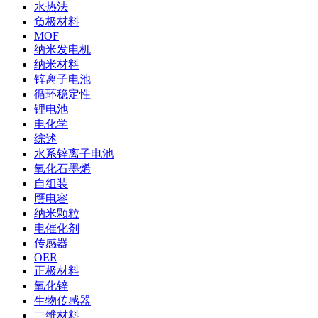
水热法
负极材料
MOF
纳米发电机
纳米材料
锌离子电池
循环稳定性
锂电池
电化学
综述
水系锌离子电池
氧化石墨烯
自组装
赝电容
纳米颗粒
电催化剂
传感器
OER
正极材料
氧化锌
生物传感器
二维材料