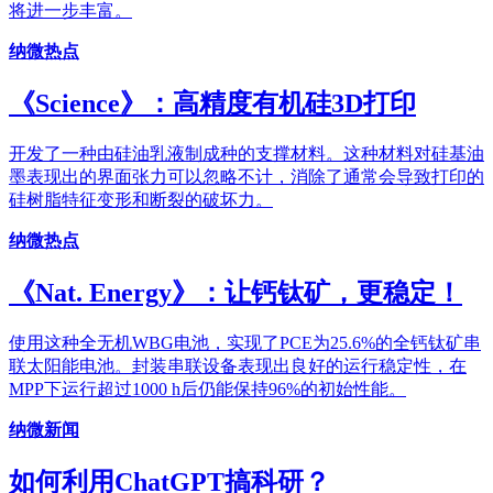
将进一步丰富。
纳微热点
《Science》：高精度有机硅3D打印
开发了一种由硅油乳液制成种的支撑材料。这种材料对硅基油
墨表现出的界面张力可以忽略不计，消除了通常会导致打印的
硅树脂特征变形和断裂的破坏力。
纳微热点
《Nat. Energy》：让钙钛矿，更稳定！
使用这种全无机WBG电池，实现了PCE为25.6%的全钙钛矿串
联太阳能电池。封装串联设备表现出良好的运行稳定性，在
MPP下运行超过1000 h后仍能保持96%的初始性能。
纳微新闻
如何利用ChatGPT搞科研？