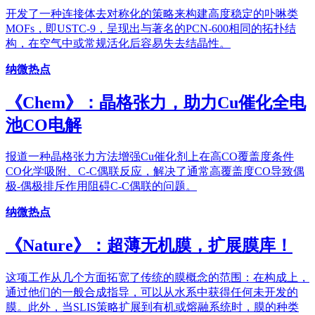
开发了一种连接体去对称化的策略来构建高度稳定的卟啉类
MOFs，即USTC-9，呈现出与著名的PCN-600相同的拓扑结
构，在空气中或常规活化后容易失去结晶性。
纳微热点
《Chem》：晶格张力，助力Cu催化全电
池CO电解
报道一种晶格张力方法增强Cu催化剂上在高CO覆盖度条件
CO化学吸附、C-C偶联反应，解决了通常高覆盖度CO导致偶
极-偶极排斥作用阻碍C-C偶联的问题。
纳微热点
《Nature》：超薄无机膜，扩展膜库！
这项工作从几个方面拓宽了传统的膜概念的范围：在构成上，
通过他们的一般合成指导，可以从水系中获得任何未开发的
膜。此外，当SLIS策略扩展到有机或熔融系统时，膜的种类