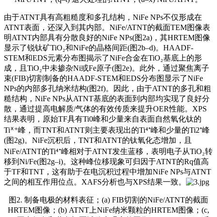
由于ATNT具有高粗糙度和多孔结构，NiFe NPs不仅形成在
ATNT表面，还深入到其内部。NiFe/ATNT的截面TEM图像表
明ATNT内部具有分散良好的NiFe NPs(图2a)，其HRTEM图像
显示了锐钛矿TiO₂和NiFe的晶格间距(图2b–d)。HAADF-
STEM和EDS元素分布图揭示了NiFe合金在TiO₂基底上的形
成，且TiO₂中未掺杂Ni或Fe原子(图2e)。此外，通过聚焦离子
束(FIB)切割制备的HAADF-STEM和EDS分布图显示了NiFe
NPs的内部多孔纳米结构(图2f)。因此，由于ATNT的多孔和粗
糙结构，NiFe NPs从ATNT基底的表面到内部均实现了良好分
散，通过提高电解质/气体的有效传质来提升OER性能。XPS
结果表明，原始TF具有Ti0峰和少量来自表面自然氧化钛的
Tiᕽ⁺峰，而TNT和ATNT则主要表现出的Ti⁴⁺峰和少量的Ti2⁺峰
(图2g)。NiFe沉积后，TNT和ATNT的钛氧化态增加，且
NiFe/ATNT的Ti⁴⁺峰相对于ATNT发生蓝移，表明电子从TiO₂转
移到Ni/Fe(图2g–i)。这种峰位移现象可归因于ATNT的Rq值高
于TF和TNT，这有助于在电沉积过程中增加NiFe NPs与ATNT
之间的相互作用位点。XAFS分析也与XPS结果一致。
图2. 制备电极的材料表征；(a) FIB切割的NiFe/ATNT的截面
HRTEM图像；(b) ATNT上NiFe纳米颗粒的HRTEM图像；(c,