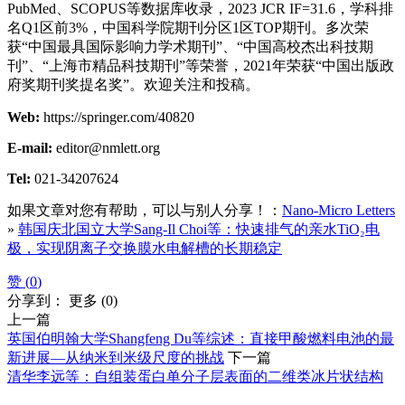
PubMed、SCOPUS等数据库收录，2023 JCR IF=31.6，学科排
名Q1区前3%，中国科学院期刊分区1区TOP期刊。多次荣
获“中国最具国际影响力学术期刊”、“中国高校杰出科技期
刊”、“上海市精品科技期刊”等荣誉，2021年荣获“中国出版政
府奖期刊奖提名奖”。欢迎关注和投稿。
Web:
https://springer.com/40820
E-mail:
editor@nmlett.org
Tel:
021-34207624
如果文章对您有帮助，可以与别人分享！：
Nano-Micro Letters
»
韩国庆北国立大学Sang‑Il Choi等：快速排气的亲水TiO₂电
极，实现阴离子交换膜水电解槽的长期稳定
赞 (
0
)
分享到：
更多
(
0
)
上一篇
英国伯明翰大学Shangfeng Du等综述：直接甲酸燃料电池的最
新进展—从纳米到米级尺度的挑战
下一篇
清华李远等：自组装蛋白单分子层表面的二维类冰片状结构