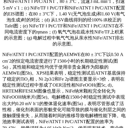
和NiFe/ATNT ‖ Pt/C/ATNT，80 ± 3°C，流速3 mL min⁻1，扫速
5 mV s⁻1；(c) NiFe/TF ‖ Pt/C/TF和NiFe/ATNT ‖ Pt/C/ATNT配置
的EIS谱图：在80 ± 3°C下，1.40 V(无气泡生成)和1.60 V(有气
泡生成)时的对比；(d) 从LSV曲线得到的经100% iR校正的
Tafel图；(e) NiFe/TF ‖ Pt/C/TF和NiFe/ATNT ‖ Pt/C/ATNT在不
同电流密度下的ηmass；(f) 氧气气泡在疏水性NiFe/TF上积累
的示意图；(g) 电解过程中氧气气泡从亲水性NiFe/ATNT排出
的示意图。
NiFe/ATNT ‖ Pt/C/ATNT配置的AEMWE在80 ± 3°C下以0.50 A
cm⁻2的恒定电流密度进行了1500小时的长期稳定性测试(图
5a)，其性能和稳定性均优于使用非贵金属作为阳极的
AEMWE(图5b)。XPS结果表明，稳定性测试后ATNT基底保持
了稳定的TiO₂相，Ni 2p3/2和Fe 2p谱图主要显示+3价，表明在
稳定性测试过程中形成了OER活性相NiFeOOH(图5c, d)。
HRTEM和FESEM图像也显示，NiFe纳米颗粒完全转化为
NiFeOOH纳米片(图5e)。电解槽在1500小时稳定性测试中表现
出大约0.20 mV h⁻1的整体退化速率(图5a)，表明尽管形成了活
性相，催化剂表面的形貌变化可能导致的膜与催化剂层之间的
接触缓慢丧失，从而随着时间的推移导致电解槽性能下降。电
池效率测试表明，NiFe/ATNT ‖ Pt/C/ATNT配置的效率为