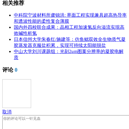
相关推荐
中科院宁波材料所虞锦洪: 界面工程实现兼具超高热导率
和透波性能的柔性复合薄膜
国内外四校联合成果：晶相工程加速氢反向溢流实现高
效碱性析氢
日本信州大学朱春红/施建等：仿鱼鳃双效全生物质气凝
胶蒸发器克服盐积累，实现可持续太阳能脱盐
中山大学刘川课题组：光刻2μm图案分辨率的凝胶电解
质
评论
0
取消