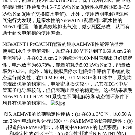
79.47%，能量消耗为4.05 kWh Nm⁻3，优于现有技术。商业电
解槽能量消耗通常为4.5–7.5 kWh Nm⁻3(碱性水电解)和5.8–7.5
kWh Nm⁻3(质子交换膜水电解)。此外，使用透明电解槽观察
气泡行为发现，超亲水性的NiFe/ATNT配置相比疏水性的
NiFe/TF配置，能更高效地排出气泡，减少死区形成，从而有
助于延长电解槽的使用寿命。
NiFe/ATNT ‖ Pt/C/ATNT配置的纯水AEMWE性能评估显示，
使用DI水作为电解液时，系统在1.80 V下达到了0.69 A cm⁻2的
电流密度，并在0.2 A cm⁻2下连续运行100小时表现出良好稳定
性，电池效率为63.78%，能量消耗为5.03 kWh Nm⁻3，能量效
率为70.3%。此外，通过模拟启停水电解操作评估了系统的动
态运行耐久性，在1.0 M KOH、0.1 M KOH和DI水中，系统均
表现出优异的稳定性，电流密度损失较小，尤其在DI水中尽
管离子电导率较低，但仍表现出良好的稳定性。这些结果表明
NiFe/ATNT ‖ Pt/C/ATNT系统在不同电解液和动态循环条件下
均具有优异的稳定性。
图5. AEMWE的长期稳定性评估：(a) 在80 ± 3°C下，以0.50 A
cm⁻2的恒电流密度运行1500小时的AEMWE的长期稳定性；(b)
与报道的AEMWE相比，本研究中AEMWE的电流密度j、Ecell
和稳定性的对比评估；(c) 稳定性测试后NiFe/ATNT的Ni