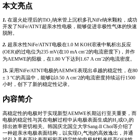
本文亮点
1.
在
退火处理
后的TiO₂纳米管上沉积多孔NiFe纳米颗粒，成功
开发了NiFe/ATNT超亲水性电极，能够促进非极性气体的快速
脱附。
2.
超亲水性NiFe/ATNT电极在1.0 M KOH溶液中氧析出反应
(OER)的过电位为235 mV(在10 mA cm⁻2的电流密度下)，并作
为AEMWE的阳极，在1.80 V下达到1.67 A cm⁻2的电流密度。
]
3.
采用NiFe/ATNT电极的AEMWE表现出卓越的稳定性，在80
± 3 °C的高温中，能够以0.50 A cm⁻2的电流密度持续运行1500
小时，创下了新的稳定性记录。
内容简介
高稳定性的电极对于实现新型AEMWE长期运行至关重要，而
电极的稳定性与其在电解过程中从电极表面生成的H₂或O₂的
排出效率密切相关。韩国庆北国立大学Sang‑Il Choi等介绍了
一种超亲水电极表面结构，以实现O₂气泡的高效逸出，并通
过引入具有高比表面积和高稳定性的电极材料来提高OER性