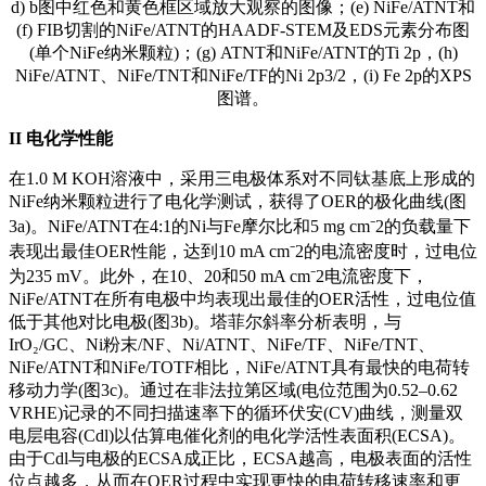
d) b图中红色和黄色框区域放大观察的图像；(e) NiFe/ATNT和
(f) FIB切割的NiFe/ATNT的HAADF-STEM及EDS元素分布图
(单个NiFe纳米颗粒)；(g) ATNT和NiFe/ATNT的Ti 2p，(h)
NiFe/ATNT、NiFe/TNT和NiFe/TF的Ni 2p3/2，(i) Fe 2p的XPS
图谱。
II
电化学性能
在1.0 M KOH溶液中，采用三电极体系对不同钛基底上形成的
NiFe纳米颗粒进行了电化学测试，获得了OER的极化曲线(图
3a)。NiFe/ATNT在4:1的Ni与Fe摩尔比和5 mg cm⁻2的负载量下
表现出最佳OER性能，达到10 mA cm⁻2的电流密度时，过电位
为235 mV。此外，在10、20和50 mA cm⁻2电流密度下，
NiFe/ATNT在所有电极中均表现出最佳的OER活性，过电位值
低于其他对比电极(图3b)。塔菲尔斜率分析表明，与
IrO₂/GC、Ni粉末/NF、Ni/ATNT、NiFe/TF、NiFe/TNT、
NiFe/ATNT和NiFe/TOTF相比，NiFe/ATNT具有最快的电荷转
移动力学(图3c)。通过在非法拉第区域(电位范围为0.52–0.62
VRHE)记录的不同扫描速率下的循环伏安(CV)曲线，测量双
电层电容(Cdl)以估算电催化剂的电化学活性表面积(ECSA)。
由于Cdl与电极的ECSA成正比，ECSA越高，电极表面的活性
位点越多，从而在OER过程中实现更快的电荷转移速率和更