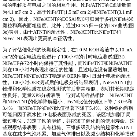
强的电解质与电极之间的相互作用。NiFe/ATNT的Cdl测量值
为4.1 mF cm⁻2，高于NiFe/TF(1.5 mF cm⁻2)和NiFe/TNT(3.1 mF
cm⁻2)。因此，NiFe/ATNT的ECSA增加可归因于多孔NiFe纳米
颗粒和高表面粗糙度。此外，通过ECSA归一化的LSV曲线(图
3e)表明，由于ATNT的亲水性，NiFe/ATNT比NiFe/TF和
NiFe/TNT表现出更高的本征活性。
为了评估催化剂的长期稳定性，在1.0 M KOH溶液中以10 mA
cm⁻2的恒定电流密度进行了100小时的计时电位测试(图3f)。
NiFe/TF在72小时内保持了其性能，而NiFe/TNT和NiFe/ATNT
则在100小时内表现出稳定的性能，且过电位没有显著增加。
NiFe/TNT和NiFe/ATNT稳定的OER性能可归因于电极的亲水
性。100小时OER测试后的电极分析结果表明，NiFe/ATNT的
物理和化学性质在稳定性测试前后非常相似，表明其长期稳定
性良好。定量XPS分析表明，与测试前样品相比，NiFe/ATNT
和NiFe/TNT的化学降解最小，Fe/Ni比值分别仅下降了3.0%和
3.4%，而NiFe/TF的Fe/Ni比值显著下降了5.4%。这种铁的溶解
可能归因于疏水性TF电极表面形成的死区，该区域加剧了局
部过电位，加速了铁的溶解，并缩短了催化剂的使用寿命。这
些观察结果表明，具有粗糙、三维多级孔结构的超亲水ATNT
基底在减少气泡积累、加速气体排出以及减少结构和化学损伤