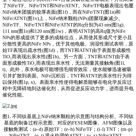
了NiFe/TF、NiFe/TNT和NiFe/ATNT。NiFe/TF电极表现出包覆
NiFe纳米团簇的较厚表面(图1f)，而在NiFe/TNT(图1n)和
NiFe/ATNT(图1v)上，NiFe纳米颗粒(NPs)团聚现象减少。
NiFe/TF、NiFe/TNT和NiFe/ATNT的Rq分别为43 nm(图1g)、
111 nm(图1o)和120 nm(图1w)，表明ATNT的高Rq值为NiFe
NPs的形成提供了更多的成核位点，从而使其形成尺寸更小且
分散性更高的NiFe NPs，优于其他电极。润湿性测试表明，原
始TF表现出疏水性(图1d)，而TNT和ATNT由于表面形成极性
TiO₂而表现出亲水性(图1h)。另一方面，TNT和ATNT由于表
面形成极性TiO₂而表现出亲水性，无法测量其接触角(图1l,
t)。此外，亲水电极可能增强毛细管效应，使水能够迅速被吸
引并扩散到表面。NiFe沉积后，TNT和ATNT的亲水性行为得
以保持(图1p, x)。表面亲水性使得电解质能够在电化学反应过
程中无障碍地到达催化剂，从而促进反应动力学，进而提升电
催化性能。
图1. 不同钛基底上NiFe纳米颗粒的示意图与结构分析。不同钛
基底的制备过程示意图、对应的FESEM图像、AFM图像以及
接触角测试：(a–d) 原始TF；(e–h) NiFe/TF；(i–l) TNT；(m–p)
NiFe/TNT，(q–t) 退火处理的ATNT；(u–x) NiFe/ATNT。