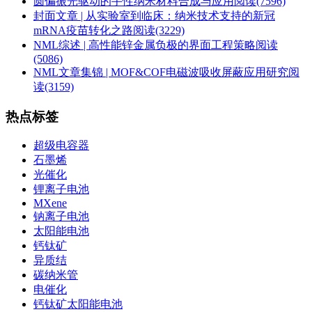
圆偏振光驱动的手性纳米材料合成与应用
阅读(7596)
封面文章 | 从实验室到临床：纳米技术支持的新冠
mRNA疫苗转化之路
阅读(3229)
NML综述 | 高性能锌金属负极的界面工程策略
阅读
(5086)
NML文章集锦 | MOF&COF电磁波吸收屏蔽应用研究
阅
读(3159)
热点标签
超级电容器
石墨烯
光催化
锂离子电池
MXene
钠离子电池
太阳能电池
钙钛矿
异质结
碳纳米管
电催化
钙钛矿太阳能电池