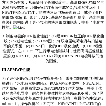
方面更为有效，从而提升了长期稳定性。高清摄像机拍摄的气
泡释放模式显示，NiFe/ATNT表面生成的O₂气泡尺寸远小于
NiFe/TF和NiFe/TNT，能够快速从电极表面逸出，减少了死区
的形成(图3g–i)。因此，ATNT基底的高表面粗糙度、亲水性和
多级孔结构促进了更小气泡的快速形成和脱离，提升了电化学
性能。
3. 制备电极的OER催化性能：(a) 经100% iR校正的OER极化曲
线；(b) 过电位值；(c) Tafel图；(d) 双电层电荷电流与扫描速
率的关系图；(e) ECSA归一化的OER极化曲线；(f) OER稳定
性测试。在80 ± 3°C下进行半电池测试时，使用高清摄像机拍
摄的(g) NiFe/TF、(h) NiFe/TNT和(i) NiFe/ATNT电极释放气泡
的图像。
III
AEMWE性能
为了评估NiFe/ATNT的潜在应用价值，采用自制的单电池电解
槽进行了水电解实验(图4a)。在AEMWE测试中，NiFe/ATNT
作为阳极，涂覆商业20 wt%Pt/C的ATNT作为阴极，并基于优
越的离子电导率、耐久性和整体性能选择PiperION膜。为了区
分超亲水和疏水基底对电解槽性能的影响，在最佳条件(流速3
mL min⁻1，操作温度80 ± 3°C)下，NiFe/ATNT ‖ Pt/C/ATNT的