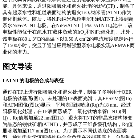
能。具体来说，通过阳极氧化和退火处理的钛毡(TF)，制备了
具有超亲水性和粗糙表面结构的退火TiO₂纳米管(ATNT)作为
催化剂载体。随后，将NiFe纳米颗粒电沉积到ATNT上得到超
亲水NiFe/ATNT电极。在NiFe/ATNT ∥ Pt/C/ATNT电池中，该
电极性能优于在疏水TF载体负载的IrO₂和NiFe催化剂。此外，
该电极在80 ± 3°C的高温下以0.50 A cm⁻2的电流密度稳定运行
了1500小时，突显了通过应用增强型亲水电极实现AEMWE商
业化的潜力。
图文导读
I
ATNT的电极的合成与表征
通过在TF上进行阳极氧化和退火处理，制备了多种用于OER
电极的钛基底(图1)。未处理的TF表面光滑，其FESEM(图1b)
和AFM图像(图1c)显示，平均表面粗糙度(Rq)为18 nm。经过
阳极氧化处理，在TF表面形成了二氧化钛纳米管(TNT)(图
1j)，Rq值增加至22 nm(图1k)。退火将TNT的非晶态结构转变
为晶态的锐钛矿相(ATNT)，并形成了三维多级孔结构，Rq值
显著增加至117 nm(图1r, s)。为了展示不同钛基底的表面类
型，通过电化学沉积将NiFe合金负载在这些基底上，分别制备