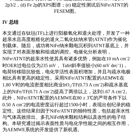
2p3/2，(d) Fe 2p的XPS图谱；(e) 稳定性测试后NiFe/ATNT的
FESEM图。
IV
总结
本文通过在钛毡(TF)上进行阳极氧化和退火处理，开发了一种
超亲水且高度粗糙化的退火二氧化钛纳米管(ATNT)作为催化
剂载体。随后，成功将NiFe纳米颗电沉积到ATNT基底上，并
实现了对表面形貌和组成的调控。电催化分析表明，
NiFe/ATNT的超亲水性使其具有诸多优势，例如在10 mA cm⁻2
时OER过电位仅为235 mV， Tafel斜率值较小(60 mV dec⁻1)，
电荷转移阻抗较低，电化学活性表面积增加，并且与疏水电极
相比具有更高的稳定性。采用NiFe/ATNT配置的AEMWE在
1.80 V时的电流密度相比商业IrO₂/TF(0.73 A cm⁻2)和疏水基底
上的NiFe/TF(0.71 A cm⁻2)提高了两倍以上，达到1.67 A cm⁻2。
此外，NiFe/ATNT配置的AEMWE在80 ± 3℃的严苛条件下以
0.50 A cm⁻2的电流密度运行超过1500小时，表现出创纪录的稳
定性。这些结果归因于NiFe/ATNT的独特性质，包括超亲水性
与气体高效排出、多孔NiFe纳米颗粒结构以及改性的电子结
构。本研究通过揭示表面性质与电化学性能之间的相互作用，
为AEMWE系统的开发提供了新机遇。