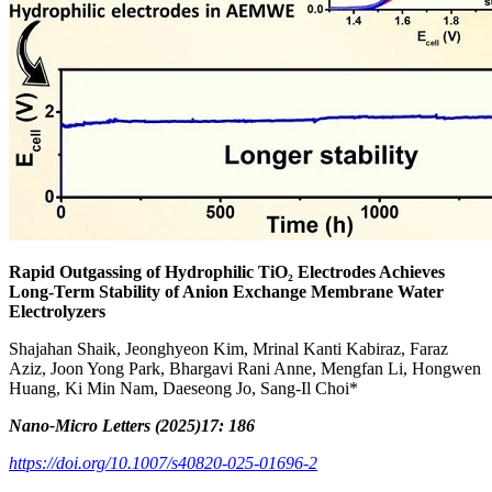
Rapid Outgassing of Hydrophilic TiO₂ Electrodes Achieves
Long‑Term Stability of Anion Exchange Membrane Water
Electrolyzers
Shajahan Shaik, Jeonghyeon Kim, Mrinal Kanti Kabiraz, Faraz
Aziz, Joon Yong Park, Bhargavi Rani Anne, Mengfan Li, Hongwen
Huang, Ki Min Nam, Daeseong Jo, Sang‑Il Choi*
Nano-Micro Letters (2025)17: 186
https://doi.org/10.1007/s40820-025-01696-2