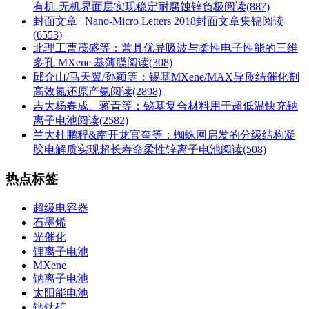
有机-无机界面层实现稳定耐腐蚀锌负极
阅读(887)
封面文章 | Nano-Micro Letters 2018封面文章集锦
阅读
(6553)
北理工曹茂盛等：兼具优异吸波与柔性电子性能的三维
多孔 MXene 基薄膜
阅读(308)
邱介山/马天翼/孙颖等：锡基MXene/MAX异质结催化剂
高效氮还原产氨
阅读(2898)
吉大杨春成、蒋青等：铋基复合材料用于超低温快充钠
离子电池
阅读(2582)
兰大杜鹏程&南开龙官奎等：蜘蛛网启发的分级结构凝
胶电解质实现超长寿命柔性锌离子电池
阅读(508)
热点标签
超级电容器
石墨烯
光催化
锂离子电池
MXene
钠离子电池
太阳能电池
钙钛矿