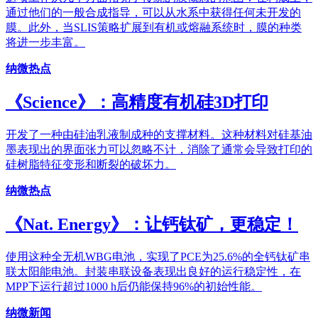
通过他们的一般合成指导，可以从水系中获得任何未开发的
膜。此外，当SLIS策略扩展到有机或熔融系统时，膜的种类
将进一步丰富。
纳微热点
《Science》：高精度有机硅3D打印
开发了一种由硅油乳液制成种的支撑材料。这种材料对硅基油
墨表现出的界面张力可以忽略不计，消除了通常会导致打印的
硅树脂特征变形和断裂的破坏力。
纳微热点
《Nat. Energy》：让钙钛矿，更稳定！
使用这种全无机WBG电池，实现了PCE为25.6%的全钙钛矿串
联太阳能电池。封装串联设备表现出良好的运行稳定性，在
MPP下运行超过1000 h后仍能保持96%的初始性能。
纳微新闻