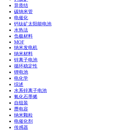
异质结
碳纳米管
电催化
钙钛矿太阳能电池
水热法
负极材料
MOF
纳米发电机
纳米材料
锌离子电池
循环稳定性
锂电池
电化学
综述
水系锌离子电池
氧化石墨烯
自组装
赝电容
纳米颗粒
电催化剂
传感器