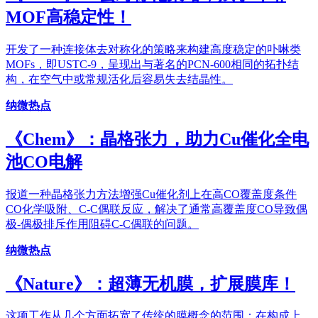
MOF高稳定性！
开发了一种连接体去对称化的策略来构建高度稳定的卟啉类
MOFs，即USTC-9，呈现出与著名的PCN-600相同的拓扑结
构，在空气中或常规活化后容易失去结晶性。
纳微热点
《Chem》：晶格张力，助力Cu催化全电
池CO电解
报道一种晶格张力方法增强Cu催化剂上在高CO覆盖度条件
CO化学吸附、C-C偶联反应，解决了通常高覆盖度CO导致偶
极-偶极排斥作用阻碍C-C偶联的问题。
纳微热点
《Nature》：超薄无机膜，扩展膜库！
这项工作从几个方面拓宽了传统的膜概念的范围：在构成上，