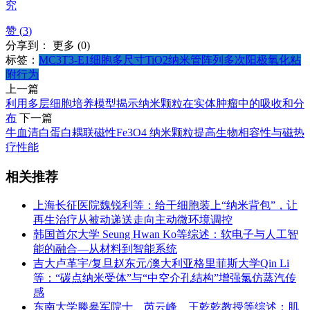
究
赞 (
3
)
分享到：
更多
(
0
)
标签：
MC3T3-E1细胞
多尺寸TiO2纳米管阵列
多次阳极氧化
粘
附行为
上一篇
利用多层细胞培养模型揭示纳米颗粒在实体肿瘤中的吸收和分
布
下一篇
牛血清白蛋白耦联磁性Fe3O4 纳米颗粒提高生物相容性与磁热
疗性能
相关推荐
上海长征医院魏锐利等：给干细胞装上“纳米背包”，让
再生治疗从被动递送走向主动微环境调控
韩国首尔大学 Seung Hwan Ko等综述：软电子与人工智
能的融合—从材料到智能系统
吉大卢革宇/复旦赵东元/澳大利亚格里菲斯大学Qin Li
等：“碳点纳米受体”与“中空介孔结构”增强氯仿蒸汽传
感
东南大学滕皋军院士、芮云峰、王乾乾教授等综述：肌