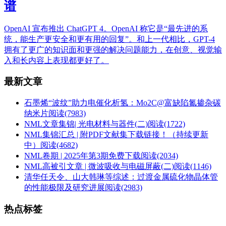
谱
OpenAI 宣布推出 ChatGPT 4。OpenAI 称它是“最先进的系
统，能生产更安全和更有用的回复”。和上一代相比，GPT-4
拥有了更广的知识面和更强的解决问题能力，在创意、视觉输
入和长内容上表现都更好了。
最新文章
石墨烯“波纹”助力电催化析氢：Mo2C@富缺陷氮掺杂碳
纳米片
阅读(7983)
NML文章集锦| 光电材料与器件(二)
阅读(1722)
NML集锦汇总 | 附PDF文献集下载链接！（持续更新
中）
阅读(4682)
NML卷期 | 2025年第3期免费下载
阅读(2034)
NML高被引文章 | 微波吸收与电磁屏蔽(二)
阅读(1146)
清华任天令、山大韩琳等综述：过渡金属硫化物晶体管
的性能极限及研究进展
阅读(2983)
热点标签