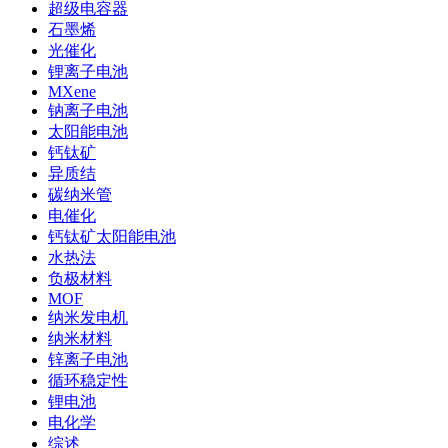
超级电容器
石墨烯
光催化
锂离子电池
MXene
钠离子电池
太阳能电池
钙钛矿
异质结
碳纳米管
电催化
钙钛矿太阳能电池
水热法
负极材料
MOF
纳米发电机
纳米材料
锌离子电池
循环稳定性
锂电池
电化学
综述