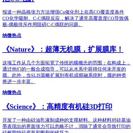
报道一种晶格张力方法增强Cu催化剂上在高CO覆盖度条件
CO化学吸附、C-C偶联反应，解决了通常高覆盖度CO导致偶
极-偶极排斥作用阻碍C-C偶联的问题。
纳微热点
《Nature》：超薄无机膜，扩展膜库！
这项工作从几个方面拓宽了传统的膜概念的范围：在构成上，
通过他们的一般合成指导，可以从水系中获得任何未开发的
膜。此外，当SLIS策略扩展到有机或熔融系统时，膜的种类
将进一步丰富。
纳微热点
《Science》：高精度有机硅3D打印
开发了一种由硅油乳液制成种的支撑材料。这种材料对硅基油
墨表现出的界面张力可以忽略不计，消除了通常会导致打印的
硅树脂特征变形和断裂的破坏力。