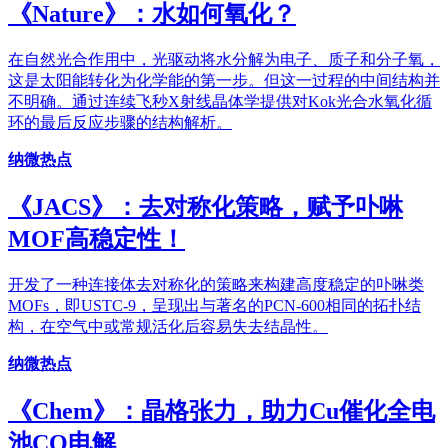
《​Nature》：水如何氧化？
在自然光合作用中，光驱动将水分解为电子、质子和分子氧，
这是太阳能转化为化学能的第一步。但这一过程的中间结构并
不明确。通过连续飞秒X射线晶体学提供对Kok光合水氧化循
环的最后反应步骤的结构解析。
纳微热点
《JACS》：去对称化策略，赋予卟啉
MOF高稳定性！
开发了一种连接体去对称化的策略来构建高度稳定的卟啉类
MOFs，即USTC-9，呈现出与著名的PCN-600相同的拓扑结
构，在空气中或常规活化后容易失去结晶性。
纳微热点
《Chem》：晶格张力，助力Cu催化全电
池CO电解