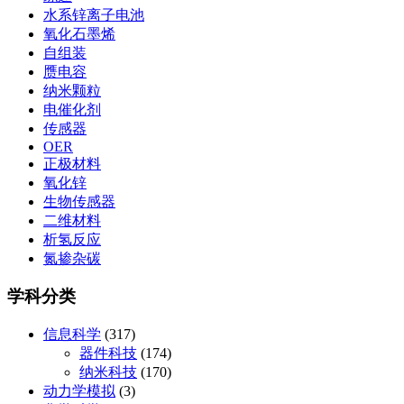
水系锌离子电池
氧化石墨烯
自组装
赝电容
纳米颗粒
电催化剂
传感器
OER
正极材料
氧化锌
生物传感器
二维材料
析氢反应
氮掺杂碳
学科分类
信息科学
(317)
器件科技
(174)
纳米科技
(170)
动力学模拟
(3)