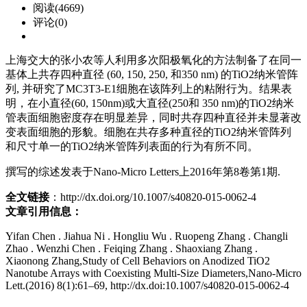
阅读(4669)
评论(0)
上海交大的张小农等人利用多次阳极氧化的方法制备了在同一
基体上共存四种直径 (60, 150, 250, 和350 nm) 的TiO2纳米管阵
列, 并研究了MC3T3-E1细胞在该阵列上的粘附行为。结果表
明，在小直径(60, 150nm)或大直径(250和 350 nm)的TiO2纳米
管表面细胞密度存在明显差异，同时共存四种直径并未显著改
变表面细胞的形貌。细胞在共存多种直径的TiO2纳米管阵列
和尺寸单一的TiO2纳米管阵列表面的行为有所不同。
撰写的综述发表于Nano-Micro Letters上2016年第8卷第1期.
全文链接
：
http://dx.doi.org/10.1007/s40820-015-0062-4
文章引用信息：
Yifan Chen . Jiahua Ni . Hongliu Wu . Ruopeng Zhang . Changli
Zhao . Wenzhi Chen . Feiqing Zhang . Shaoxiang Zhang .
Xiaonong Zhang,Study of Cell Behaviors on Anodized TiO2
Nanotube Arrays with Coexisting Multi-Size Diameters,Nano-Micro
Lett.(2016) 8(1):61–69, http://dx.doi:10.1007/s40820-015-0062-4