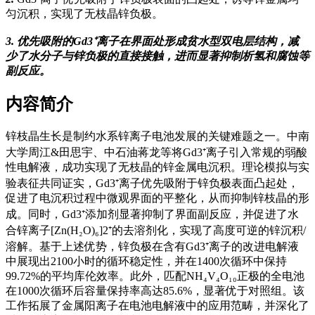
匀沉积，实现了无枝晶锌负极。
3. 优先吸附的Gd3⁺离子在界面处形成贫水型双电层结构，减
少了水分子与锌负极的直接接触，进而显著抑制析氢和腐蚀等
副反应。
内容简介
锌枝晶生长是制约水系锌离子电池发展的关键难题之一。中南
大学周江&田思宇、中石油蒋龙等将Gd3⁺离子引入常规的弱酸
性电解液，成功实现了无枝晶的锌金属电沉积。理论模拟与实
验表征共同证实，Gd3⁺离子优先吸附于锌负极表面凸起处，
促进了电沉积过程中微观界面的平整化，从而抑制锌枝晶的形
成。同时，Gd3⁺添加剂显著抑制了界面副反应，并促进了水
合锌离子[Zn(H₂O)₆]2⁺的去溶剂化，实现了高度可逆的锌沉积/
溶解。基于上述优势，锌负极在含有Gd3⁺离子的改进电解液
中展现出2100小时的循环稳定性，并在1400次循环中保持
99.72%的平均库伦效率。此外，匹配NH₄V₄O₁₀正极的全电池
在1000次循环后容量保持率高达85.6%，显著优于对照组。该
工作拓展了金属阳离子在电池电解液中的应用范畴，并深化了