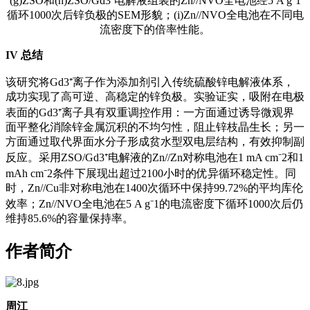
(g)ZSO和(h)ZSO/Gd3⁺电解液组装的Zn//NVO全电池经5 A g⁻1
循环1000次后锌负极的SEM形貌；(i)Zn//NVO全电池在不同电
流密度下的倍率性能。
IV
总结
该研究将Gd3⁺离子作为添加剂引入传统硫酸锌电解液体系，
成功实现了高可逆、高稳定的锌负极。实验证实，吸附在电极
表面的Gd3⁺离子具有双重调控作用：一方面通过诱导微观界
面平整化消除锌金属沉积的不均匀性，阻止锌枝晶生长；另一
方面通过取代界面水分子形成贫水型双电层结构，有效抑制副
反应。采用ZSO/Gd3⁺电解液的Zn//Zn对称电池在1 mA cm⁻2和1
mAh cm⁻2条件下展现出超过2100小时的优异循环稳定性。同
时，Zn//Cu非对称电池在1400次循环中保持99.72%的平均库伦
效率；Zn//NVO全电池在5 A g⁻1的电流密度下循环1000次后仍
维持85.6%的容量保持率。
作者简介
周江