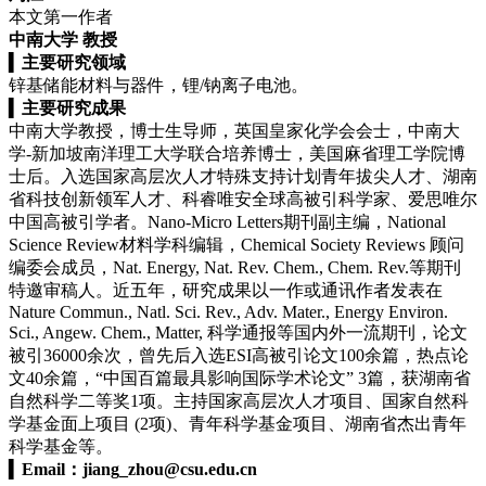
本文第一作者
中南大学 教授
▍
主要研究领域
锌基储能材料与器件，锂/钠离子电池。
▍
主要研究成果
中南大学教授，博士生导师，英国皇家化学会会士，中南大
学-新加坡南洋理工大学联合培养博士，美国麻省理工学院博
士后。入选国家高层次人才特殊支持计划青年拔尖人才、湖南
省科技创新领军人才、科睿唯安全球高被引科学家、爱思唯尔
中国高被引学者。Nano-Micro Letters期刊副主编，National
Science Review材料学科编辑，Chemical Society Reviews 顾问
编委会成员，Nat. Energy, Nat. Rev. Chem., Chem. Rev.等期刊
特邀审稿人。近五年，研究成果以一作或通讯作者发表在
Nature Commun., Natl. Sci. Rev., Adv. Mater., Energy Environ.
Sci., Angew. Chem., Matter, 科学通报等国内外一流期刊，论文
被引36000余次，曾先后入选ESI高被引论文100余篇，热点论
文40余篇，“中国百篇最具影响国际学术论文” 3篇，获湖南省
自然科学二等奖1项。主持国家高层次人才项目、国家自然科
学基金面上项目 (2项)、青年科学基金项目、湖南省杰出青年
科学基金等。
▍
Email：
jiang_zhou@csu.edu.cn