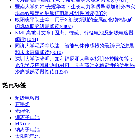
长寿命/高倍率锌负极：亲锌铜纳米线网络
阅读(4021)
暨南大学刘冲/麦耀华等：生长动力学诱导添加剂分布实
现高效稳定的钙钛矿电池和组件
阅读(2859)
欧阳晓平院士等：用于X射线探测的金属卤化物钙钛矿
闪烁体研究进展
阅读(4807)
NML高被引文章 | 固态、锂硫、锌锰电池及超级电容器
阅读(1044)
同济大学毛舜等综述：智能气体传感器的最新研究进展
和未来展望
阅读(6610)
深圳大学陈光明、加利福尼亚大学洛杉矶分校陈俊等：
光化学反应赋能热电材料，具有高时空稳定性的仿生热/
冷痛觉感受器
阅读(1334)
热点标签
超级电容器
石墨烯
光催化
锂离子电池
MXene
钠离子电池
太阳能电池