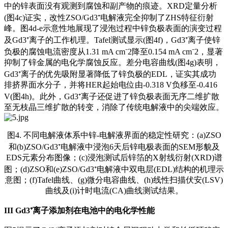
中的锌表面没有观测到腐蚀和副产物的痕迹。XRD定量分析
(图4c)证实，改性ZSO/Gd3⁺电解液完全抑制了ZHS特征衍射
峰。图4d-e示意性地展现了浸泡过程中锌负极表面的演变过程
及Gd3⁺离子的工作机理。Tafel测试显示(图4f)，Gd3⁺离子使锌
负极的腐蚀电流密度从1.31 mA cm⁻2降至0.154 mA cm⁻2，显著
抑制了锌金属的电化学腐蚀反应。差分电容曲线(图4g)表明，
Gd3⁺离子的优先吸附显著降低了锌负极的EDL，证实其成功
排挤界面水分子，并将HER起始电位由-0.318 V负移至-0.416
V(图4h)。此外，Gd3⁺离子还促进了锌负极表面无序二维扩散
至无枝晶三维扩散的转变，消除了传统电解液中的尖端效应。
图4. 不同电解液体系中锌-电解液界面的稳定性研究：(a)ZSO
和(b)ZSO/Gd3⁺电解液中浸泡6天后锌电极表面的SEM形貌及
EDS元素分布图像；(c)浸泡测试后锌箔的X射线衍射(XRD)谱
图；(d)ZSO和(e)ZSO/Gd3⁺电解液中双电层(EDL)结构的机理示
意图；(f)Tafel曲线、(g)微分电容曲线、(h)线性扫描伏安(LSV)
曲线及(i)计时电流(CA)曲线测试结果。
III
Gd3⁺离子添加剂在电池中的电化学性能