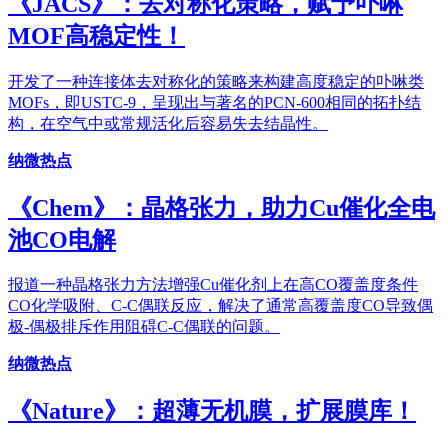
《JACS》：去对称化策略，赋予卟啉
MOF高稳定性！
开发了一种连接体去对称化的策略来构建高度稳定的卟啉类
MOFs，即USTC-9，呈现出与著名的PCN-600相同的拓扑结
构，在空气中或常规活化后容易失去结晶性。
纳微热点
《Chem》：晶格张力，助力Cu催化全电
池CO电解
报道一种晶格张力方法增强Cu催化剂上在高CO覆盖度条件
CO化学吸附、C-C偶联反应，解决了通常高覆盖度CO导致偶
极-偶极排斥作用阻碍C-C偶联的问题。
纳微热点
《Nature》：超薄无机膜，扩展膜库！