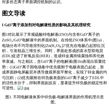
对多价态离子界面调控机制的认识。
图文导读
I
Gd3⁺离子添加剂对电解液性质的影响及其机理研究
图1对比展示了常规硫酸锌电解液(ZSO)与含有Gd3⁺离子的
ZnSO₄/Gd3⁺电解液中的界面机制。在传统ZSO体系中(图1a)，
电场分布不均导致溶剂化[Zn(H₂O)₆]2⁺优先在电极凸起部位沉
积，引发枝晶三维生长。同时，界面处形成的富水型双电层
(EDL)促进了析氢反应(HER)，造成锌金属持续腐蚀和库伦效
率衰减。与之相比，含Gd3⁺离子的电解液(图1b)表现出双重优
势：(1)Gd3⁺离子因电场集中优先吸附于电极表面凸起处，形
成界面静电屏蔽层并诱导微观界面平整化，实现了锌金属的均
匀沉积；(2)优先吸附在锌负极表面的Gd3⁺离子减少了EDL中
的活性水分子，抑制界面副反应，显著提升锌负极的稳定性和
可逆性。
图1. 不同电解液体系中锌负极-电解液界面的作用机理示意
图。