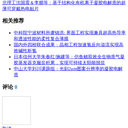
北理工沈国震＆李腊等：基于结构化有机离子凝胶电解质的超
薄可穿戴热电贴片
相关推荐
中科院宁波材料所虞锦洪: 界面工程实现兼具超高热导率
和透波性能的柔性复合薄膜
国内外四校联合成果：晶相工程加速氢反向溢流实现高
效碱性析氢
日本信州大学朱春红/施建等：仿鱼鳃双效全生物质气凝
胶蒸发器克服盐积累，实现可持续太阳能脱盐
中山大学刘川课题组：光刻2μm图案分辨率的凝胶电解
质
评论
0