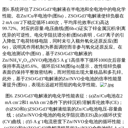
图6 系统评估了ZSO/Gd3⁺电解液在半电池和全电池中的电化学
性能。在Zn//Cu半电池中(图6a)，ZSO/Gd3⁺电解液使锌负极在
2 mA cm⁻2下稳定循环1400次，平均库伦效率(CE)高达
99.72%。对应的容量-电压曲线(图6b-c)证实了锌金属沉积/剥离
优异的可逆性。电化学阻抗谱分析(图6d)表明，Gd3⁺离子的引
入降低了电荷转移电阻，同时未引入额外氧化还原反应(图
6e)，说明其作用机制为界面调控而非参与氧化还原反应。在
全电池测试中(图6f)，基于ZSO/Gd3⁺电解液的
Zn//NH₄V₄O₁₀(NVO)电池在5 A g⁻1高倍率下循环1000次后容量
保持率高达85.6%。循环后SEM(图6g-h)显示，改性组锌负极
表面仍保持平整致密结构，而对照组出现大量枝晶和多孔锌。
此外，基于ZSO/Gd3⁺电解液的Zn//NVO全电池的倍率性能显
著提升(图6i)，表现出远超对照组的电化学性能。
图6. ZSO/Gd3⁺电解液的电化学性能表征：(a)Zn//Cu电池在2
mA cm⁻2和1 mAh cm⁻2条件下的锌沉积/溶解库伦效率(CE)；
(b)ZSO和(c)ZSO/Gd3⁺电解液组装的Zn//Cu电池电压-容量曲
线；(d)Zn//NVO全电池的电化学阻抗谱(EIS)及(e)循环伏安
(CV)曲线；(f)5 A g⁻1电流密度下Zn//NVO全电池的循环性能；