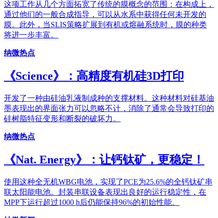
这项工作从几个方面拓宽了传统的膜概念的范围：在构成上，
通过他们的一般合成指导，可以从水系中获得任何未开发的
膜。此外，当SLIS策略扩展到有机或熔融系统时，膜的种类
将进一步丰富。
纳微热点
《Science》：高精度有机硅3D打印
开发了一种由硅油乳液制成种的支撑材料。这种材料对硅基油
墨表现出的界面张力可以忽略不计，消除了通常会导致打印的
硅树脂特征变形和断裂的破坏力。
纳微热点
《Nat. Energy》：让钙钛矿，更稳定！
使用这种全无机WBG电池，实现了PCE为25.6%的全钙钛矿串
联太阳能电池。封装串联设备表现出良好的运行稳定性，在
MPP下运行超过1000 h后仍能保持96%的初始性能。