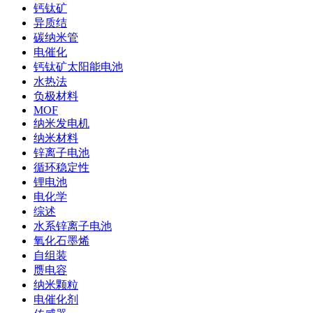
钙钛矿
异质结
碳纳米管
电催化
钙钛矿太阳能电池
水热法
负极材料
MOF
纳米发电机
纳米材料
锌离子电池
循环稳定性
锂电池
电化学
综述
水系锌离子电池
氧化石墨烯
自组装
赝电容
纳米颗粒
电催化剂