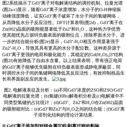
图2系统揭示了Gd3⁺离子对电解液结构的调控机制。拉曼光谱
(图2a-c)显示，随着Gd3⁺离子浓度增加，水分子的O-H伸缩振
动峰强度降低，证实Gd3⁺离子破坏了水分子间的氢键网络，
从而降低水分子反应活性。DFT计算表明(图2d)，Gd3⁺离子在
Zn(002)晶面的吸附能显著低于Zn2⁺和H₂O，这种热力学优势
使其能优先占据锌负极表面的吸附位点，排除界面水分子。进
一步的结合能分析(图2e)显示，Gd3⁺-H₂O相互作用显著强于
Zn2⁺-H₂O，导致其具有更高的水分子配位数。这种差异源于
Gd3⁺离子更强的电荷和极化能力，其稳定的[Gd(H₂O)₉]3⁺结构
(图2f)有效降低了自由水含量。以上结果表明，带有强正电荷
的Gd3⁺离子能够优先吸附在锌负极表面形成静电屏蔽层，同
时调控水分子间的氢键网络降低其反应活性，有效抑制枝晶生
长和界面副反应的发生。
图2. 电解液表征及分析：(a)不同Gd3⁺浓度的ZSO和ZSO/Gd3⁺
电解液的拉曼光谱；(b)氢键(HBs)解卷积分析及(c)电解液中不
同类型氢键的占比统计；(d)Gd3⁺、Zn2⁺和H₂O在Zn(002)晶面
的吸附能对比；(e)Gd3⁺和Zn2⁺与H₂O之间的结合能；(f)Gd3⁺离
子溶剂化结构的理论计算结果.
II
Gd3⁺离子添加剂对锌金属沉积/剥离过程的影响