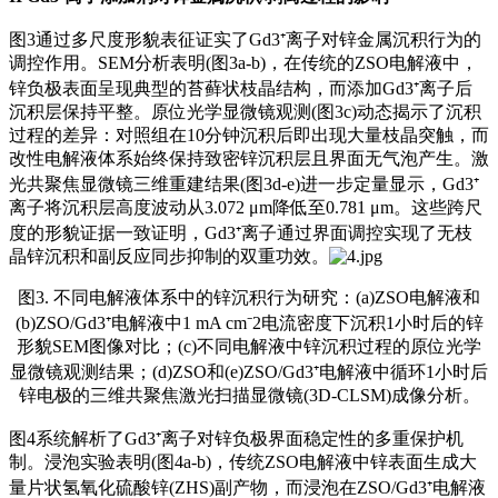
图3通过多尺度形貌表征证实了Gd3⁺离子对锌金属沉积行为的
调控作用。SEM分析表明(图3a-b)，在传统的ZSO电解液中，
锌负极表面呈现典型的苔藓状枝晶结构，而添加Gd3⁺离子后
沉积层保持平整。原位光学显微镜观测(图3c)动态揭示了沉积
过程的差异：对照组在10分钟沉积后即出现大量枝晶突触，而
改性电解液体系始终保持致密锌沉积层且界面无气泡产生。激
光共聚焦显微镜三维重建结果(图3d-e)进一步定量显示，Gd3⁺
离子将沉积层高度波动从3.072 μm降低至0.781 μm。这些跨尺
度的形貌证据一致证明，Gd3⁺离子通过界面调控实现了无枝
晶锌沉积和副反应同步抑制的双重功效。
图3. 不同电解液体系中的锌沉积行为研究：(a)ZSO电解液和
(b)ZSO/Gd3⁺电解液中1 mA cm⁻2电流密度下沉积1小时后的锌
形貌SEM图像对比；(c)不同电解液中锌沉积过程的原位光学
显微镜观测结果；(d)ZSO和(e)ZSO/Gd3⁺电解液中循环1小时后
锌电极的三维共聚焦激光扫描显微镜(3D-CLSM)成像分析。
图4系统解析了Gd3⁺离子对锌负极界面稳定性的多重保护机
制。浸泡实验表明(图4a-b)，传统ZSO电解液中锌表面生成大
量片状氢氧化硫酸锌(ZHS)副产物，而浸泡在ZSO/Gd3⁺电解液