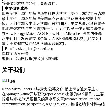
锌基储能材料与器件，界面调控。
▍
主要研究成果
田思宇博士2014年获得华中科技大学学士学位，2017年获该校
硕士学位，2023年获得美国德克萨斯大学达拉斯分校博士学
位。2024年加入中南大学周江教授团队，主要从事水系锌离子
电池关键材料与界面调控研究。近五年以第一作者或通讯作者
在Adv. Energy Mater.,
ACS Nano
, Nano-Micro Lett.等国内外高
水平期刊上发表论文10余篇，入选ESI高被引和热点论文各1
篇，主持省市级自然科学基金课题2项。
▍
Email：
siyu_tian@csu.edu.cn
撰稿：原文作者
编辑：《纳微快报(英文)》编辑部
关于我们
Nano-Micro Letters《纳微快报(英文)》是上海交通大学主办、
在Springer Nature开放获取(open-access)出版的学术期刊，主要
报道纳米/微米尺度相关的高水平文章(research article, review,
communication, perspective, highlight, etc)，包括微纳米材料与结