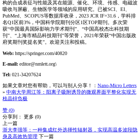
构的合成表征与性能及其在能源、催化、环境、传感、电磁波
吸收与屏蔽、生物医学等领域的应用研究。已被SCI、EI、
PubMed、SCOPUS等数据库收录，2023 JCR IF=31.6，学科排
名Q1区前3%，中国科学院期刊分区1区TOP期刊。多次荣
获“中国最具国际影响力学术期刊”、“中国高校杰出科技期
刊”、“上海市精品科技期刊”等荣誉，2021年荣获“中国出版政
府奖期刊奖提名奖”。欢迎关注和投稿。
Web:
https://springer.com/40820
E-mail:
editor@nmlett.org\
Tel:
021-34207624
如果文章对您有帮助，可以与别人分享！：
Nano-Micro Letters
»
中南大学周江等：阳离子吸附诱导的微观界面平整化实现无
枝晶锌负极
赞 (
0
)
分享到：
更多
(
0
)
上一篇
浙大李强等：一种集成红外选择性辐射器，实现高温多波段隐
身及高效热管理
下一篇