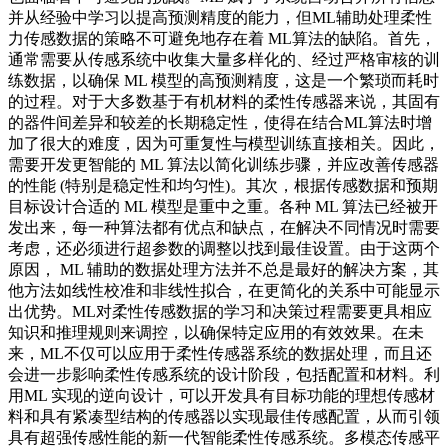
并从经验中学习以提高预测精度的能力，但ML辅助处理柔性
力传感数据的策略不可避免地存在着 ML算法的缺陷。首先，
通常需要从传感系统中收集大量多样化的、经过严格审核的训
练数据，以确保 ML 模型的高预测精度，这是一个繁琐而耗时
的过程。对于大多数基于有机材料的柔性传感器来说，其固有
的器件间差异和较差的长期稳定性，使得在结合ML算法时增
加了很大的难度，因为可重复性与模型训练直接相关。因此，
需要开发更智能的 ML 算法以简化训练步骤，并应改善传感器
的性能 (特别是稳定性和均匀性)。其次，根据传感数据和预期
目标设计合适的 ML 模型是重中之重。各种 ML 算法已经被开
发出来，每一种算法都有优点和缺点，在解决不同情况时需要
考虑，还必须进行超参数的调整以找到最佳设置。由于这两个
原因， ML 辅助的数据处理方法并不总是最好的解决方案，其
他方法如线性校准和非线性拟合，在更简化的关系中可能显示
出优势。ML对柔性传感数据的学习和决策过程需要更具相应
知识和推理规则来调控，以确保特定应用的有效效果。在未
来，ML不仅可以应用于柔性传感器系统的数据处理，而且还
会进一步影响柔性传感系统的设计阶段，包括配置和材料。利
用ML 实现的逆向设计，可以开发具有目标功能的理想传感材
料和具有紧凑型结构的传感器以实现最佳传感配置，从而引领
具有超强传感性能的新一代智能柔性传感系统。多模态传感平