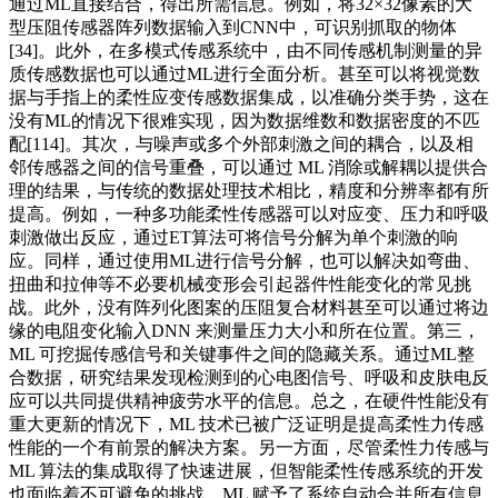
通过ML直接结合，得出所需信息。例如，将32×32像素的大
型压阻传感器阵列数据输入到CNN中，可识别抓取的物体
[34]。此外，在多模式传感系统中，由不同传感机制测量的异
质传感数据也可以通过ML进行全面分析。甚至可以将视觉数
据与手指上的柔性应变传感数据集成，以准确分类手势，这在
没有ML的情况下很难实现，因为数据维数和数据密度的不匹
配[114]。其次，与噪声或多个外部刺激之间的耦合，以及相
邻传感器之间的信号重叠，可以通过 ML 消除或解耦以提供合
理的结果，与传统的数据处理技术相比，精度和分辨率都有所
提高。例如，一种多功能柔性传感器可以对应变、压力和呼吸
刺激做出反应，通过ET算法可将信号分解为单个刺激的响
应。同样，通过使用ML进行信号分解，也可以解决如弯曲、
扭曲和拉伸等不必要机械变形会引起器件性能变化的常见挑
战。此外，没有阵列化图案的压阻复合材料甚至可以通过将边
缘的电阻变化输入DNN 来测量压力大小和所在位置。第三，
ML 可挖掘传感信号和关键事件之间的隐藏关系。通过ML整
合数据，研究结果发现检测到的心电图信号、呼吸和皮肤电反
应可以共同提供精神疲劳水平的信息。总之，在硬件性能没有
重大更新的情况下，ML 技术已被广泛证明是提高柔性力传感
性能的一个有前景的解决方案。另一方面，尽管柔性力传感与
ML 算法的集成取得了快速进展，但智能柔性传感系统的开发
也面临着不可避免的挑战。ML 赋予了系统自动合并所有信息