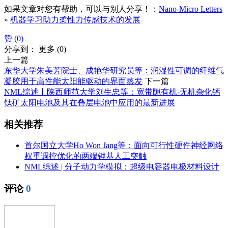
如果文章对您有帮助，可以与别人分享！：
Nano-Micro Letters
»
机器学习助力柔性力传感技术的发展
赞 (
0
)
分享到：
更多
(
0
)
上一篇
东华大学朱美芳院士、成艳华研究员等：润湿性可调的纤维气
凝胶用于高性能太阳能驱动的界面蒸发
下一篇
NML综述丨陕西师范大学刘生忠等：宽带隙有机-无机杂化钙
钛矿太阳电池及其在叠层电池中应用的最新进展
相关推荐
首尔国立大学Ho Won Jang等：面向可行性硬件神经网络
权重调控优化的两端锂基人工突触
NML综述 | 分子动力学模拟：超级电容器电极材料设计
评论
0