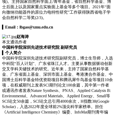
项)。主持国家自然科学面上/青年基金，省自然科学基金、博
士后面上以及国家重点实验面上基金等多个项目。2021年“面
向微纳功能器件的原位力电特性研究”工作获得陕西省电子学
会自然科学二等奖(2/3)。
▍
Email：
lbgao@xmu.edu.cn
赵海涛
本文通讯作者
中国科学院深圳先进技术研究院 副研究员
▍
个人简介
中国科学院深圳先进技术研究院副研究员，博士生导师，入选
中科院“百人计划”、广东省珠江人才。主要从事数据驱动创新
交叉学科关键技术的研究。近年来，主持了国家自然科学基
金、广东省面上基金、深圳市面上基金、粤港澳合作基金、中
国博士后科学基金特优资助项目和腾讯犀牛鸟基金等项目10余
项，在权威期刊上发表SCI期刊论文100余篇，其中第一作者
或通讯作者发表Nature Synthesis、PNAS、Applied Catalysis B:
Environmental、Advanced Materials、Applied Energy、Small等
SCI论文50余篇，SCI论文总引用4000余次，H指数38(Google
Scholar)，入选2022年度全球前2%顶尖科学家榜单。担任
《Artificial Intelligence Chemistry》编委、InfoMat期刊青年编