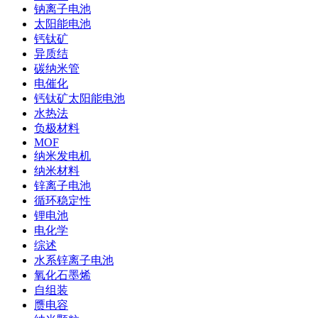
钠离子电池
太阳能电池
钙钛矿
异质结
碳纳米管
电催化
钙钛矿太阳能电池
水热法
负极材料
MOF
纳米发电机
纳米材料
锌离子电池
循环稳定性
锂电池
电化学
综述
水系锌离子电池
氧化石墨烯
自组装
赝电容