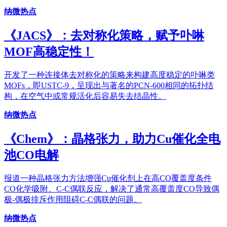
纳微热点
《JACS》：去对称化策略，赋予卟啉
MOF高稳定性！
开发了一种连接体去对称化的策略来构建高度稳定的卟啉类
MOFs，即USTC-9，呈现出与著名的PCN-600相同的拓扑结
构，在空气中或常规活化后容易失去结晶性。
纳微热点
《Chem》：晶格张力，助力Cu催化全电
池CO电解
报道一种晶格张力方法增强Cu催化剂上在高CO覆盖度条件
CO化学吸附、C-C偶联反应，解决了通常高覆盖度CO导致偶
极-偶极排斥作用阻碍C-C偶联的问题。
纳微热点