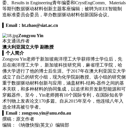
委、Results in Engineering青年编委和CrystEngComm、Materials
等期刊数据驱动材料创新主题客座编辑；被聘为IEEE智能制
造标准委员会委员，举办数据驱动材料创新国际会议。
▍
Email：
ht.zhao@siat.ac.cn
Zongyou Yin
本文通讯作者
澳大利亚国立大学 副教授
▍
个人简介
Zongyou Yin老师于新加坡南洋理工大学获得博士学位后，先
后在南洋理工大学， 新加坡科技研究局，麻省理工学院，哈
佛大学进行了他的博士后生涯。于2017年在澳大利亚国立大学
成立了自己的研究小组，现为化学院副教授。该小组的研究侧
重于数据驱动材料创新与应用，涵盖材料-结构-器件之间的基
本关联，和多种材料的协同集成，以追求和开发新型能源和可
穿戴器件。至今，Yin老师拥有10个国际专利，在国际知名学
术刊物上发表论文170多篇。自从2015年至今，他连续八年入
选全球高被引学者。
▍
Email：
zongyou.yin@anu.edu.au
撰稿：原文作者
编辑：《纳微快报(英文)》编辑部