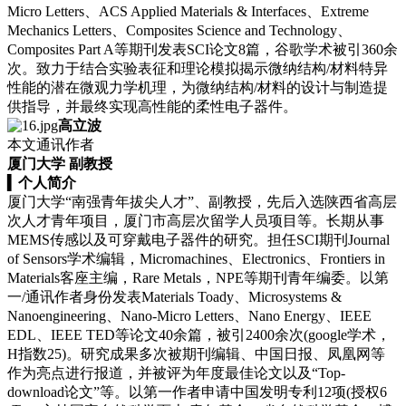
Micro Letters、ACS Applied Materials & Interfaces、Extreme
Mechanics Letters、Composites Science and Technology、
Composites Part A等期刊发表SCI论文8篇，谷歌学术被引360余
次。致力于结合实验表征和理论模拟揭示微纳结构/材料特异
性能的潜在微观力学机理，为微纳结构/材料的设计与制造提
供指导，并最终实现高性能的柔性电子器件。
高立波
本文通讯作者
厦门大学 副教授
▍
个人简介
厦门大学“南强青年拔尖人才”、副教授，先后入选陕西省高层
次人才青年项目，厦门市高层次留学人员项目等。长期从事
MEMS传感以及可穿戴电子器件的研究。担任SCI期刊Journal
of Sensors学术编辑，Micromachines、Electronics、Frontiers in
Materials客座主编，Rare Metals，NPE等期刊青年编委。以第
一/通讯作者身份发表Materials Toady、Microsystems &
Nanoengineering、Nano-Micro Letters、Nano Energy、IEEE
EDL、IEEE TED等论文40余篇，被引2400余次(google学术，
H指数25)。研究成果多次被期刊编辑、中国日报、凤凰网等
作为亮点进行报道，并被评为年度最佳论文以及“Top-
download论文”等。以第一作者申请中国发明专利12项(授权6