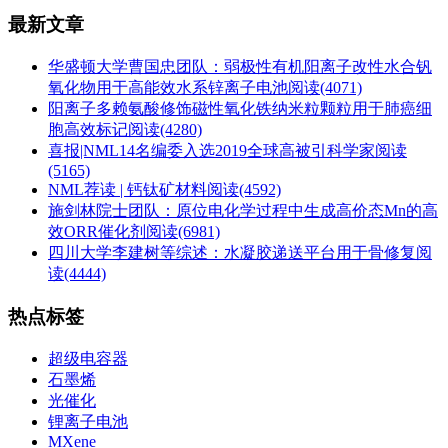
最新文章
华盛顿大学曹国忠团队：弱极性有机阳离子改性水合钒
氧化物用于高能效水系锌离子电池
阅读(4071)
阳离子多赖氨酸修饰磁性氧化铁纳米粒颗粒用于肺癌细
胞高效标记
阅读(4280)
喜报|NML14名编委入选2019全球高被引科学家
阅读
(5165)
NML荐读 | 钙钛矿材料
阅读(4592)
施剑林院士团队：原位电化学过程中生成高价态Mn的高
效ORR催化剂
阅读(6981)
四川大学李建树等综述：水凝胶递送平台用于骨修复
阅
读(4444)
热点标签
超级电容器
石墨烯
光催化
锂离子电池
MXene