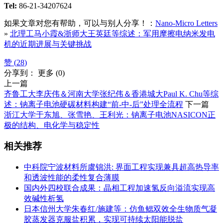
Tel:
86-21-34207624
如果文章对您有帮助，可以与别人分享！：
Nano-Micro Letters
»
北理工马小霞&浙师大王英廷等综述：军用摩擦电纳米发电
机的近期进展与关键挑战
赞 (
28
)
分享到：
更多
(
0
)
上一篇
齐鲁工大李庆伟＆河南大学张纪伟＆香港城大Paul K. Chu等综
述：钠离子电池硬碳材料构建“前-中-后”处理全流程
下一篇
浙江大学于东旭、张雪艳、王利光：钠离子电池NASICON正
极的结构、电化学与稳定性
相关推荐
中科院宁波材料所虞锦洪: 界面工程实现兼具超高热导率
和透波性能的柔性复合薄膜
国内外四校联合成果：晶相工程加速氢反向溢流实现高
效碱性析氢
日本信州大学朱春红/施建等：仿鱼鳃双效全生物质气凝
胶蒸发器克服盐积累，实现可持续太阳能脱盐