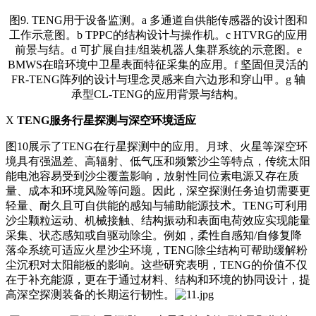
图9. TENG用于设备监测。a 多通道自供能传感器的设计图和
工作示意图。b TPPC的结构设计与操作机。c HTVRG的应用
前景与结。d 可扩展自挂/组装机器人集群系统的示意图。e
BMWS在暗环境中卫星表面特征采集的应用。f 坚固但灵活的
FR-TENG阵列的设计与理念灵感来自六边形和穿山甲。g 轴
承型CL-TENG的应用背景与结构。
X
TENG服务行星探测与深空环境适应
图10展示了TENG在行星探测中的应用。月球、火星等深空环
境具有强温差、高辐射、低气压和频繁沙尘等特点，传统太阳
能电池容易受到沙尘覆盖影响，放射性同位素电源又存在质
量、成本和环境风险等问题。因此，深空探测任务迫切需要更
轻量、耐久且可自供能的感知与辅助能源技术。TENG可利用
沙尘颗粒运动、机械接触、结构振动和表面电荷效应实现能量
采集、状态感知或自驱动除尘。例如，柔性自感知/自修复降
落伞系统可适应火星沙尘环境，TENG除尘结构可帮助缓解粉
尘沉积对太阳能板的影响。这些研究表明，TENG的价值不仅
在于补充能源，更在于通过材料、结构和环境的协同设计，提
高深空探测装备的长期运行韧性。