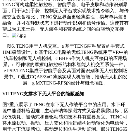
TENG可构建柔性触控板、智能手套、电子皮肤和动作识别界
面，用于识别手势、控制无人平台或实现战术指令输入。与传
统交互设备相比，TENG交互界面更轻薄柔性，易与单兵装备
融合，并可在静默状态下进行动作识别和信号传输。这使其有
望成为未来士兵、无人装备和智能系统之间的自驱动交互接
口。
图6. TENG用于人机交互。a 基于TENG两种配置的手套式
HMI极简设计。b 基于RLC电路的无线TENG系统用于VR中的
汽车控制和无人机控制。c BHES作为人机交互接口的应用场
景。d 可伸缩的摩擦电触控板结构和智能人机交互系统一种。
e PSP-TENG集成于智能手套及其面对面识别和无人机控制场
景中。f 通过CQAS/ZnO薄膜实现人机智能，推动无人机的发
展。g MXTENG-RFS的设计与概念插图。
VII
TENG支撑水下无人平台的隐蔽感知
图7重点展示了TENG在水下无人作战平台中的应用。水下环
境中能源补给困难，主动声呐等探测方式又容易暴露目标，因
此低功耗、被动式和自驱动感知技术具有重要意义。TENG可
将水流扰动、振动、压力变化和推进结构运动转化为电信号，
用于水下流场感知、振动定位和仿生运动监测。部分TENG器