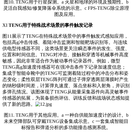
图10. TENG用于行星探测。a 火星和地球的环境及预期性。b
灵活自我感知/修复降落伞系统的示意。c FPS-TENG除尘原理
图及应用。
XI
TENG用于特殊战术场景的事件触发记录
图11展示了TENG在特殊战术场景中的事件触发式感知应用，
包括高g冲击传感、着陆冲击监测和智能靶场识别等。与连续
供电型传感器不同，这类场景更关注瞬态事件的发生、强度、
位置和时间信息。TENG对冲击、接触和穿透等机械事件高度
敏感，因此非常适合作为被动事件记录器件。例如，微型
TENG高g加速度传感器可在强冲击条件下记录加速度信息；
集成于智能伞靴中的TENG可监测着陆过程中的冲击分布和姿
态变化；柔性双层TENG阵列可通过子弹穿透两层薄膜时产生
的纳秒级时间差，计算弹丸速度、落点坐标和入射角，并识别
多弹孔情况。该图体现了TENG从能量采集器件向高灵敏事件
传感器的拓展，为装备损伤评估、训练反馈和战场状态感知提
供了新的思路。
图11. TENG用于其他应用。a 一种自供能加速度计的设计。b
未来空降部队可穿戴TENG设备集成示意。c 一套集成智能目
标报告和弹道分析的多功能撞击感测系统。