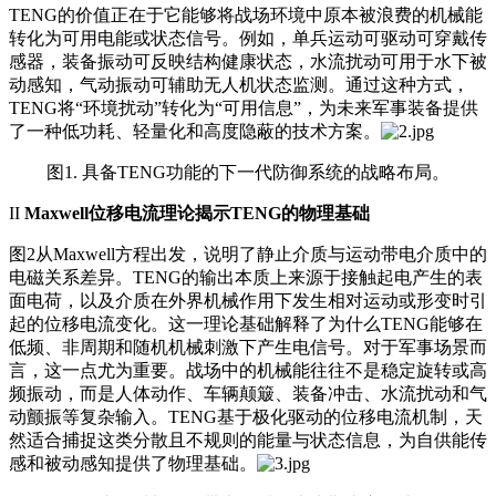
TENG的价值正在于它能够将战场环境中原本被浪费的机械能
转化为可用电能或状态信号。例如，单兵运动可驱动可穿戴传
感器，装备振动可反映结构健康状态，水流扰动可用于水下被
动感知，气动振动可辅助无人机状态监测。通过这种方式，
TENG将“环境扰动”转化为“可用信息”，为未来军事装备提供
了一种低功耗、轻量化和高度隐蔽的技术方案。
图1. 具备TENG功能的下一代防御系统的战略布局。
II
Maxwell位移电流理论揭示TENG的物理基础
图2从Maxwell方程出发，说明了静止介质与运动带电介质中的
电磁关系差异。TENG的输出本质上来源于接触起电产生的表
面电荷，以及介质在外界机械作用下发生相对运动或形变时引
起的位移电流变化。这一理论基础解释了为什么TENG能够在
低频、非周期和随机机械刺激下产生电信号。对于军事场景而
言，这一点尤为重要。战场中的机械能往往不是稳定旋转或高
频振动，而是人体动作、车辆颠簸、装备冲击、水流扰动和气
动颤振等复杂输入。TENG基于极化驱动的位移电流机制，天
然适合捕捉这类分散且不规则的能量与状态信息，为自供能传
感和被动感知提供了物理基础。