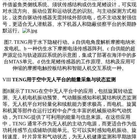
件借鉴鱼类侧线系统、须状传感结构或仿生尾鳍设计，可实现
对水流方向、振动位置和运动状态的识别。与主动探测方式相
比，这类自驱动传感器无需持续外部供电，也不主动发射强信
号，更适合无人潜航器、水下机器人和隐蔽侦察平台的长期静
默运行。
图7. TENG用于水下隐秘行动。a 自供电角度解析摩擦电纳米
发电机。b 一种仿生水下摩擦电须传感器阵列。c 自供能的超
声源定位与轨迹跟踪系统的示意图，集成了部署在海洋中的多
台MTAS单元。d 仿生尾鳍传感器的工作原理、结构及应用可
伸缩的摩擦电触控板结构和智能人机交互系统一种。
VIII
TENG用于空中无人平台的能量采集与状态监测
图8展示了TENG在空中无人平台中的应用，包括旋翼转动监
测、无人机电机振动预警、气动颤振感知和机翼结构状态监测
等。无人机平台对轻量化和续航能力要求极高，而电机、旋翼
和机翼等部件在运行过程中会产生丰富的机械振动和气动扰
动，为TENG提供了可利用的能量与信息来源。在这些应用
中，TENG 通常不作为无人机的主动力电源，而更适合作为低
功耗传感节点或辅助供能单元。它可以实时感知电机振动、旋
转速度、叶片异常和气动状态，为无人机健康监测和早期故障