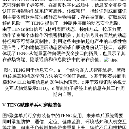
态可降解电子标签等。在高度数字化战场中，信息安全和身份
认证直接影响作战系统可靠性。传统密码、指纹识别或面部识
别主要依赖软件算法或静态生物特征，存在被复制、窃取或破
解的风险，而 TENG 提供了一种硬件层面的动态安全思路。
由于TENG输出信号与材料表面状态、接触方式、按压力度、
动作节奏和个体操作习惯密切相关，其电信号具有天然的动态
特征和不可简单复制性。利用这些由接触起电产生的非线性物
理信号，可构建物理层动态密钥或自驱动身份认证接口。该图
体现了TENG从能量器件向硬件安全接口的拓展，也展示了其
在战场终端、隐蔽通信和信息防护中的潜在价值。
图4. TENG用于信息安全。a 一个结合嵌入式智能鼠标、摩擦
电传感器和机器学习方法的安全验证系统。b 基于图案共面电
极和W-ELD加密信息的器件结构演示。c 用于双模识别的视觉
交互式触觉显示(ITD)。d 智能电子标签上的信息在其工作周
期内自毁。
V
TENG赋能单兵可穿戴装备
图5聚焦单兵可穿戴装备中的TENG应用。未来单兵系统需要
同时承担防护、通信、定位、健康监测、环境感知和人机交互
等功能，但电子负载增加会带来重量上升、续航不足和维护困