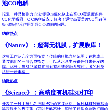
池CO电解
报道一种晶格张力方法增强Cu催化剂上在高CO覆盖度条件
CO化学吸附、C-C偶联反应，解决了通常高覆盖度CO导致偶
极-偶极排斥作用阻碍C-C偶联的问题。
纳微热点
《Nature》：超薄无机膜，扩展膜库！
这项工作从几个方面拓宽了传统的膜概念的范围：在构成上，
通过他们的一般合成指导，可以从水系中获得任何未开发的
膜。此外，当SLIS策略扩展到有机或熔融系统时，膜的种类
将进一步丰富。
纳微热点
《Science》：高精度有机硅3D打印
开发了一种由硅油乳液制成种的支撑材料。这种材料对硅基油
墨表现出的界面张力可以忽略不计，消除了通常会导致打印的