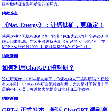
硅树脂特征变形和断裂的破坏力。
纳微热点
《Nat. Energy》：让钙钛矿，更稳定！
使用这种全无机WBG电池，实现了PCE为25.6%的全钙钛矿串
联太阳能电池。封装串联设备表现出良好的运行稳定性，在
MPP下运行超过1000 h后仍能保持96%的初始性能。
纳微新闻
如何利用ChatGPT搞科研？
这位研究僧，GPT-4都发布了，你还在纯人工搞科研吗？ 已经
有人实测：ChatGPT科研全流程都能用，尤其是对于英语非母
语的科研人员，可以极大地提高日常科研工作效率。
纳微新闻
GPT-4 正式发布，新版 ChatGPT 强到离