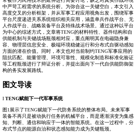
常被作为民用技术的延伸进行简要讨论，缺乏对真实作战环境
中严苛工程需求的系统分析。为弥合这一关键空白，本文引入
高度交叉的分析框架，并从军事工程应用视角出发，围绕军事
平台尺度递进关系系统组织相关应用，涵盖单兵作战平台、无
人作战平台、战略装备平台及特殊战术场景。通过这种以平台
为中心的综述方式，文章将TENG的材料特性、器件结构和自
供能机制与关键战场瓶颈相对应，重点阐明其在电磁隐身兼
容、
物理层信息安全
、极端环境稳健运行和分布式自驱动感知
方面的潜在价值。同时，本文也对当前制约TENG军事应用的
阻抗匹配、能量管理、环境可靠性、规模化制造和标准化验证
等工程瓶颈进行了辩证分析，并提出面向下一代自供能防御架
构的务实发展路线。
图文导读
I
TENG赋能下一代军事系统
图1展示了TENG赋能下一代防务系统的整体布局。未来军事
装备不再只是被动执行任务的机械平台，而是逐渐演变为集感
知、判断、通信和响应于一体的智能系统。在这一过程中，分
布式节点的能源自治和状态感知能力成为关键瓶颈。