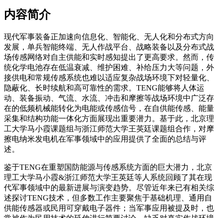
内容简介
现代军事装备正加速向信息化、智能化、无人化和分布式方向
发展，单兵智能终端、无人作战平台、战略装备以及分布式战
场传感网络对自主供能和实时感知提出了更高要求。然而，传
统化学电池存在低温衰减、维护困难、补给压力大等问题，外
接供电和常规传感系统也难以适应复杂战场环境下对轻量化、
隐蔽化、长时续航和高可靠性的需求。TENG能够将人体运
动、装备振动、气流、水流、冲击和摩擦等战场环境中广泛存
在的低频机械能转化为电能或传感信号，在
自供能传感
、能量
采集和结构功能一体化方面展现出重要潜力。基于此，北京理
工大学马小霞课题组与浙江师范大学王英廷课题组合作，对摩
擦电纳米发电机在军事领域中的应用提供了全面的总结与评
述。
鉴于TENG在重塑国防能源与传感系统方面的巨大潜力，北京
理工大学马小霞&浙江师范大学王英廷等人系统回顾了其在现
代军事领域中的最新进展与演变趋势。尽管近年来已有相关综
述探讨TENG技术，但多数工作主要聚焦于基础机理、通用自
供能传感器或民用可穿戴电子器件；当军事应用被提及时，也