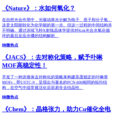
《​Nature》：水如何氧化？
在自然光合作用中，光驱动将水分解为电子、质子和分子氧，
这是太阳能转化为化学能的第一步。但这一过程的中间结构并
不明确。通过连续飞秒X射线晶体学提供对Kok光合水氧化循
环的最后反应步骤的结构解析。
纳微热点
《JACS》：去对称化策略，赋予卟啉
MOF高稳定性！
开发了一种连接体去对称化的策略来构建高度稳定的卟啉类
MOFs，即USTC-9，呈现出与著名的PCN-600相同的拓扑结
构，在空气中或常规活化后容易失去结晶性。
纳微热点
《Chem》：晶格张力，助力Cu催化全电