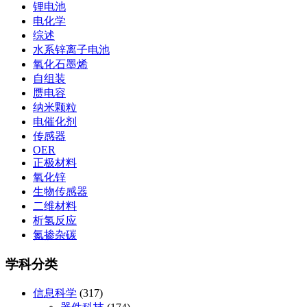
锂电池
电化学
综述
水系锌离子电池
氧化石墨烯
自组装
赝电容
纳米颗粒
电催化剂
传感器
OER
正极材料
氧化锌
生物传感器
二维材料
析氢反应
氮掺杂碳
学科分类
信息科学
(317)