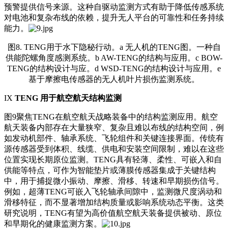
预警提供信号来源。这种自驱动监测方式有助于降低传感系统
对电池和复杂布线的依赖，提升无人平台的可靠性和任务持续
能力。
图8. TENG用于水下隐秘行动。a 无人机的TENG图。一种自
供能陀螺角度感测系统。b AW-TENG的结构与应用。c BOW-
TENG的结构设计与应。d WSD-TENG的结构设计与应用。e
基于摩擦电传感器的无人机叶片损伤监测系统。
IX
TENG 用于航空航天结构监测
图9聚焦TENG在航空航天战略装备中的结构监测应用。航空
航天装备内部存在大量狭窄、复杂且难以布线的结构空间，例
如发动机部件、轴承系统、飞轮组件和关键连接界面。传统有
源传感器受到体积、线缆、供电和安装空间限制，难以在这些
位置实现长期原位监测。TENG具有轻薄、柔性、可嵌入和自
供能等特点，可作为智能垫片或薄膜传感器集成于关键结构
中，用于捕捉微小振动、摩擦、滑移、转速和早期损伤信号。
例如，超薄TENG可嵌入飞轮轴承间隙中，监测微尺度涡动和
滑移特征，而不显著增加结构质量或影响系统动态平衡。这类
研究说明，TENG有望为高价值航空航天装备提供被动、原位
和早期化的健康监测方案。