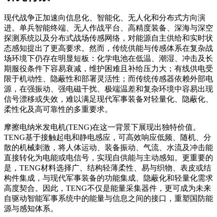
现代战争正加速向信息化、智能化、无人化和分布式方向演
进。单兵智能终端、无人作战平台、高精度装备、深海与深空
探测系统以及分布式战场传感网络，对能源自主供给和实时状
态感知提出了更高要求。然而，传统供能与传感体系在复杂战
场环境下仍存在明显短板：化学电池在低温、潮湿、冲击及长
期服役条件下容易衰减，维护困难且补给压力大；有线供电受
限于机动性、隐蔽性和部署灵活性；而传统传感器依赖外部电
源，在强振动、强电磁干扰、极端温差和复杂环境中容易出现
信号漂移或失效，难以满足现代军事装备对轻量化、隐蔽化、
柔性化及高可靠性的多重要求。
摩擦电纳米发电机(TENG)在这一背景下展现出独特价值。
TENG基于接触起电和静电感应，可高效响应低频、随机、分
散的机械刺激，将人体运动、装备振动、气流、水流及冲击能
直接转化为电能或电信号，实现自供能与主动感知。更重要的
是，TENG材料选择广、结构轻薄柔性、易与织物、表皮或结
构件集成，与现代军事装备的功能集成、隐蔽化和轻量化需求
高度契合。因此，TENG不仅是能量采集器件，更可成为未来
自驱动智能军事系统中的能量与信息之间的接口，重塑国防能
源与感知体系。