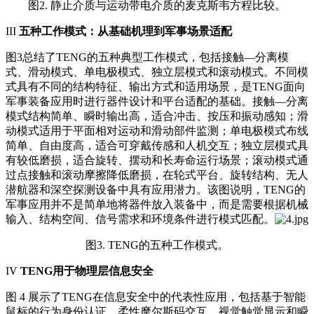
图2. 静止介质与运动带电介质的麦克斯韦方程比较。
III
五种工作模式：从基础机理到军事场景适配
图3总结了TENG的五种典型工作模式，包括接触—分离模
式、滑动模式、单电极模式、独立层模式和滚动模式。不同模
式具有不同的结构特征、输出方式和适用场景，是TENG面向
军事装备应用时进行器件设计和平台适配的基础。接触—分离
模式结构简单、瞬时输出高，适合冲击、按压和振动感知；滑
动模式适用于平面相对运动和滑动部件监测；单电极模式布线
简单、自由度高，适合可穿戴传感和人机交互；独立层模式具
有较低磨损，适合旋转、摆动和长寿命运行场景；滚动模式通
过点接触和滚动摩擦降低磨损，在轮式平台、旋转结构、无人
潜航器和深空探测设备中具有应用潜力。该图说明，TENG的
军事应用并不是简单地将器件放入装备中，而是需要根据机械
输入、结构空间、信号需求和环境条件进行模式匹配。
图3. TENG的五种工作模式。
IV
TENG用于物理层信息安全
图 4 展示了TENG在信息安全中的代表性应用，包括基于智能
鼠标的行为身份认证、柔性摩尔斯码交互、视觉触觉显示和瞬