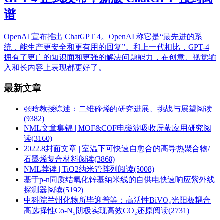
谱
OpenAI 宣布推出 ChatGPT 4。OpenAI 称它是“最先进的系
统，能生产更安全和更有用的回复”。和上一代相比，GPT-4
拥有了更广的知识面和更强的解决问题能力，在创意、视觉输
入和长内容上表现都更好了。
最新文章
张晗教授综述：二维碲烯的研究进展、挑战与展望
阅读
(9382)
NML文章集锦 | MOF&COF电磁波吸收屏蔽应用研究
阅
读(3160)
2022.8封面文章 | 室温下可快速自愈合的高导热聚合物/
石墨烯复合材料
阅读(3868)
NML荐读 | TiO2纳米管阵列
阅读(5008)
基于p-n同质结氧化锌基纳米线的自供电快速响应紫外线
探测器
阅读(5192)
中科院兰州化物所毕迎普等：高活性BiVO₄光阳极耦合
高选择性Co-N₅阴极实现高效CO₂还原
阅读(2731)