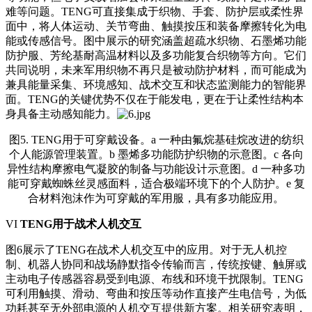
难等问题。TENG可直接集成于织物、手套、防护层或柔性界
面中，将人体运动、关节弯曲、触摸按压和装备摩擦转化为电
能或传感信号。图中展示的研究涵盖
超疏水织物
、石墨烯功能
防护服、芳纶基耐高温材料以及多功能复合织物等方向。它们
共同说明，未来军用织物不再只是被动防护材料，而可能成为
兼具能量采集、环境感知、战术交互和状态监测能力的智能界
面。TENG的关键优势不仅在于能发电，更在于让柔性结构本
身具备主动感知能力。
图5. TENG用于可穿戴设备。a 一种由氟烷基硅烷改进的纺织
个人能源管理装置。b 墨烯多功能防护织物的示意图。c 各向
异性结构摩擦电气凝胶的制备与功能设计示意图。d 一种多功
能可穿戴蜘蛛丝灵感面料，适合极端环境下的个人防护。e 复
合材料泡沫作为可穿戴的军用服，具有多功能应用。
VI
TENG用于战术人机交互
图6展示了TENG在战术人机交互中的应用。对于无人机控
制、机器人协同和战场静默指令传输而言，传统按键、触屏或
主动电子传感器容易受到电源、布线和环境干扰限制。TENG
可利用触摸、滑动、弯曲和按压等动作直接产生电信号，为低
功耗甚至无外部电源的人机交互提供新方案。相关研究表明，