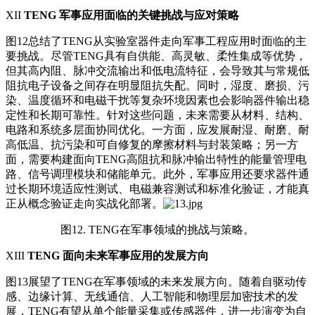
XII
TENG 军事应用面临的关键挑战与应对策略
图12总结了TENG从实验室器件走向军事工程应用时面临的主
要挑战。尽管TENG具有自供能、高灵敏、柔性集成等优势，
但其高内阻、脉冲交流输出和低电流特征，会导致其与常规低
阻抗电子设备之间存在明显阻抗失配。同时，湿度、磨损、污
染、温度循环和电磁干扰等复杂环境因素也会影响器件输出稳
定性和长期可靠性。针对这些问题，未来需要从材料、结构、
电路和系统多层面协同优化。一方面，应发展耐湿、耐磨、耐
高低温、抗污染和可自修复的摩擦材料与封装策略；另一方
面，需要构建面向TENG高阻抗和脉冲输出特性的能量管理电
路、信号调理模块和储能单元。此外，军事应用还要求器件通
过长期环境适应性测试、电磁兼容测试和标准化验证，才能真
正从概念验证走向实战化部署。
图12. TENG在军事领域的挑战与策略。
XIII
TENG 面向未来军事应用的发展方向
图13展望了TENG在军事领域的未来发展方向。随着自驱动传
感、边缘计算、无线通信、人工智能和物理层加密技术的发
展，TENG有望从单个能量采集或传感器件，进一步演变为自