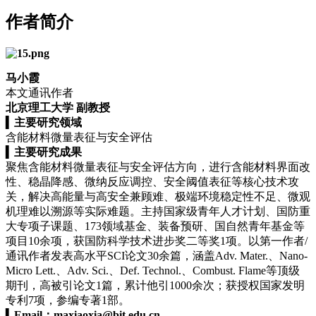
作者简介
马小霞
本文通讯作者
北京理工大学 副教授
▍
主要研究领域
含能材料微量表征与安全评估
▍
主要研究成果
聚焦含能材料微量表征与安全评估方向，进行含能材料界面改
性、稳晶降感、微纳反应调控、安全阈值表征等核心技术攻
关，解决高能量与高安全兼顾难、极端环境稳定性不足、微观
机理难以溯源等实际难题。主持国家级青年人才计划、国防重
大专项子课题、173领域基金、装备预研、国自然青年基金等
项目10余项，获国防科学技术进步奖二等奖1项。以第一作者/
通讯作者发表高水平SCI论文30余篇，涵盖Adv. Mater.、Nano-
Micro Lett.、Adv. Sci.、Def. Technol.、Combust. Flame等顶级
期刊，高被引论文1篇，累计他引1000余次；获授权国家发明
专利7项，参编专著1部。
▍
Email：
maxiaoxia@bit.edu.cn