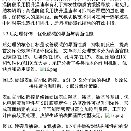
温阶段采用慢升温速率有利于挥发性物质的缓慢释放，避免孔
结构坍塌；高温阶段采用快升温速率可抑制石墨层的过度堆
叠，保持较大的层间距。而气氛切换技术则可在同一热解过程
中同时实现造孔和闭孔，是调控硬碳孔结构的有效手段。
3.3 后处理修饰：优化硬碳的界面与表面性能
后处理的核心目标是改善硬碳的界面性质，抑制副反应，提高
首次库仑效率和循环稳定性。文章将后处理技术分为表面官能
团调控(图15)、后掺杂(图16)、孔填充(图17)、表面涂层(图18)
和
预钠化
(图19)五大类，系统分析了各类技术的作用机制、优
缺点和适用场景。
图15. 硬碳表面官能团调控。 a Si−O−Si分子层的构建。b 原位
接枝聚合咖啡酸。c 部分氧化策略。
表面官能团调控是修饰硬碳表面羟基、羧基、羰基等基团，优
化电解液兼容性与 SEI 膜稳定性：适度改性可提升润湿性、形
成薄而稳定的SEI；但官能团密度过高会加剧副反应。工艺设
计由前段预处理、热解生成的表面基团类型决定。
图16. 硬碳后掺杂。 a 氟掺杂。b N/F共掺杂对结构和性能的影