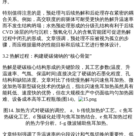
序。
特别值得注意的是，预处理与后续热解和后处理存在紧密的耦
合关系。例如，高交联度的前驱体可耐受更快的热解升温速率
而不发生结构坍塌；水热预处理形成的分级孔结构有利于后续
CVD 涂层的均匀沉积；预氧化引入的含氧官能团可促进热解
过程中闭孔的形成。文章强调，预处理不应被视为孤立的步
骤，而应根据最终的性能目标和后续工艺进行整体设计。
3.2 热解过程：构建硬碳储钠的“核心骨架”
热解是硬碳核心结构形成的关键阶段，其工艺参数(温度、升
温速率、气氛、保温时间)直接决定了硬碳的石墨化程度、孔
结构和缺陷浓度。文章对比了传统慢热解与
闪速焦耳加热
、微
波加热等新型碳化技术的优缺点，指出闪速焦耳加热虽然具有
能耗低、速度快的优势，但在大规模生产中仍面临均匀加热困
难、设备成本高等工程瓶颈(图14)。
图14. 加热方式对硬碳的调控。 a、b 传统加热炉工艺。c 焦耳
热碳化工艺。d 预碳化处理与焦耳加热结合。e 焦耳加热过程
的热力学分析。f–g 微波辅助焦耳加热。
文章特别强调了升温速率的分段设计和气氛切换的重要性。低