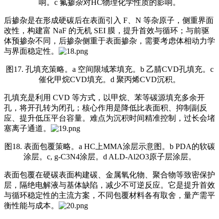
响。c 氟掺杂对HC物理化学性质的影响。
后掺杂是在形成硬碳后在表面引入 F、N 等杂原子，侧重界面
改性，构建富 NaF 的无机 SEI 膜，提升首效与循环；与前驱
体预掺杂不同，后掺杂侧重于表面掺杂，需要考虑体相动力学
与界面稳定性。
图17. 孔填充策略。a 空间限域苯填充。b 乙腈CVD孔填充。c
催化甲烷CVD填充。d 聚丙烯CVD沉积。
孔填充是利用 CVD 等方式，以甲烷、苯等碳源填充多余开
孔，将开孔转为闭孔；核心作用是降低比表面积、抑制副反
应、提升低压平台容量。难点为沉积时间精准控制，过长会堵
塞离子通道。
图18. 表面包覆策略。a HC上MMA涂层示意图。b PDA的软碳
涂层。c, g-C3N4涂层。d ALD-Al2O3原子层涂层。
表面包覆在硬碳表面构建碳、金属氧化物、聚合物等致密保护
层，隔绝电解液与基体缺陷，减少不可逆反应。它是提升首效
与循环稳定性的主流方案，不同包覆材料各有取舍，量产需平
衡性能与成本。