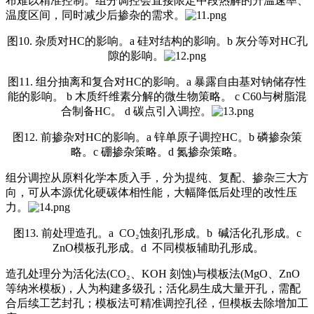
布难以精准控制。组分调控会直接限定中段热解的升温速率、
温度区间，同时减少后掺杂的需求。
图10. 杂质对HC的影响。a 硅对结构的影响。b 灰分等对HC孔
隙的影响。
图11. 组分抽离和复合对HC的影响。a 暴露自由基对钠储存性
能的影响。 b 木质纤维素分解的微生物策略。 c C60与树脂混
合制备HC。 d 碳点引入调控。
图12. 前掺杂对HC的影响。a 锌单原子调控HC。b 磷掺杂策
略。c 硼掺杂策略。d 氮掺杂策略。
组分调控从原料化学本质入手，分为提纯、复配、掺杂三大方
向，可从本源优化硬碳体相性能，大幅降低后处理的改性压
力。
图13. 前处理造孔。a CO₂蚀刻孔形成。b 碱活化孔形成。c
ZnO模板孔形成。d 不同模板辅助孔形成。
造孔处理分为活化法(CO₂、KOH 刻蚀)与模板法(MgO、ZnO
等纳米模板)，人为构建多级孔；活化易生成大量开孔，需配
合后续工艺封孔；模板法可精准调控孔径，但模板去除增加工