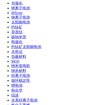
光催化
锂离子电池
MXene
钠离子电池
太阳能电池
钙钛矿
异质结
碳纳米管
电催化
钙钛矿太阳能电池
水热法
负极材料
MOF
纳米发电机
纳米材料
锌离子电池
循环稳定性
锂电池
电化学
综述
水系锌离子电池