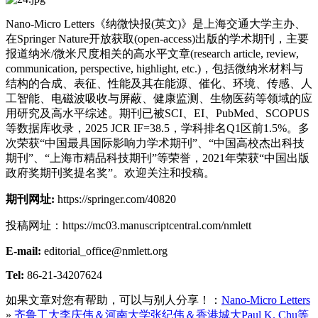
Nano-Micro Letters《纳微快报(英文)》是上海交通大学主办、
在Springer Nature开放获取(open-access)出版的学术期刊，主要
报道纳米/微米尺度相关的高水平文章(research article, review,
communication, perspective, highlight, etc.)，包括微纳米材料与
结构的合成、表征、性能及其在能源、催化、环境、传感、人
工智能、电磁波吸收与屏蔽、健康监测、生物医药等领域的应
用研究及高水平综述。期刊已被SCI、EI、PubMed、SCOPUS
等数据库收录，2025 JCR IF=38.5，学科排名Q1区前1.5%。多
次荣获“中国最具国际影响力学术期刊”、“中国高校杰出科技
期刊”、“上海市精品科技期刊”等荣誉，2021年荣获“中国出版
政府奖期刊奖提名奖”。欢迎关注和投稿。
期刊网址:
https://springer.com/40820
投稿网址：https://mc03.manuscriptcentral.com/nmlett
E-mail:
editorial_office@nmlett.org
Tel:
86-21-34207624
如果文章对您有帮助，可以与别人分享！：
Nano-Micro Letters
»
齐鲁工大李庆伟＆河南大学张纪伟＆香港城大Paul K. Chu等