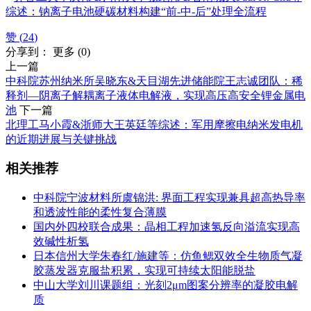
综述：钠离子电池硬碳材料构建“前-中-后”处理全流程
赞 (
24
)
分享到：
更多
(
0
)
上一篇
中科院苏州纳米所吴晓东&天目湖先进储能院王志诚团队：稀
释剂—阴离子解耦离子液体电解液，实现高压高安全锂金属电
池
下一篇
北理工马小霞&浙师大王英廷等综述：军用摩擦电纳米发电机
的近期进展与关键挑战
相关推荐
中科院宁波材料所虞锦洪: 界面工程实现兼具超高热导率
和透波性能的柔性复合薄膜
国内外四校联合成果：晶相工程加速氢反向溢流实现高
效碱性析氢
日本信州大学朱春红/施建等：仿鱼鳃双效全生物质气凝
胶蒸发器克服盐积累，实现可持续太阳能脱盐
中山大学刘川课题组：光刻2μm图案分辨率的凝胶电解
质