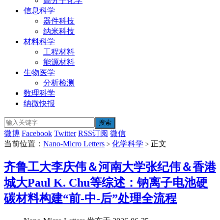
高分子化学
信息科学
器件科技
纳米科技
材料科学
工程材料
能源材料
生物医学
分析检测
数理科学
纳微快报
微博
Facebook
Twitter
RSS订阅
微信
当前位置：
Nano-Micro Letters
化学科学
正文
>
>
齐鲁工大李庆伟＆河南大学张纪伟＆香港
城大Paul K. Chu等综述：钠离子电池硬
碳材料构建“前-中-后”处理全流程