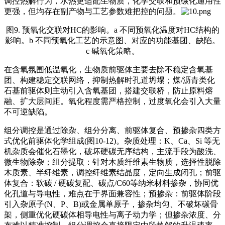
调控热解行为，水热更适配生物质，化学交联和预碳化通用性
更强，但均存在副产物与工艺参数难把控的问题。
图9. 预氧化交联对HC的影响。a 不同预氧化温度对HC结构的
影响。b 不同预氧化工艺的示意图、对应的功能基团、缺陷。
c 碱氧化策略。
在含氧氛围低温氧化，生物质前驱体主要去除不稳定含氧基
团、构建稳定交联网络，抑制热解时孔道坍塌；煤/沥青类化
石基前驱体则主动引入含氧基团，搭建交联桥，防止原料熔
融、扩大层间距。氧化程度需严格控制，过度氧化会引入大量
不可逆缺陷。
组分调控是通过除杂、组分分离、前驱体复合、预掺杂四类方
式优化前驱体化学组成(图10-12)。杂质处理：K、Ca、Si 等无
机杂质会催化石墨化，破坏硬碳无序结构，主流手段为酸洗、
微生物除杂；组分提取：针对木质纤维素生物质，选择性脱除
木质素、半纤维素，调控纤维素结晶度，定向生成闭孔；前驱
体复合：软碳 / 硬碳复配、碳点/C60等纳米材料掺杂，协同优
化孔道与导电性，难点在于界面兼容性；预掺杂：前驱体阶段
引入杂原子(N、P、B)或金属单原子，掺杂均匀、不破坏碳骨
架，侧重优化硬碳体相导电性与离子动力学；但掺杂浓度、分