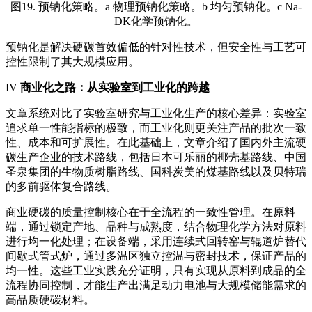
图19. 预钠化策略。a 物理预钠化策略。b 均匀预钠化。c Na-
DK化学预钠化。
预钠化是解决硬碳首效偏低的针对性技术，但安全性与工艺可
控性限制了其大规模应用。
IV
商业化之路：从实验室到工业化的跨越
文章系统对比了实验室研究与工业化生产的核心差异：实验室
追求单一性能指标的极致，而工业化则更关注产品的批次一致
性、成本和可扩展性。在此基础上，文章介绍了国内外主流硬
碳生产企业的技术路线，包括日本
可乐丽
的椰壳基路线、中国
圣泉集团的生物质树脂路线、国科炭美的煤基路线以及贝特瑞
的多前驱体复合路线。
商业硬碳的质量控制核心在于全流程的一致性管理。在原料
端，通过锁定产地、品种与成熟度，结合物理化学方法对原料
进行均一化处理；在设备端，采用连续式回转窑与辊道炉替代
间歇式管式炉，通过多温区独立控温与密封技术，保证产品的
均一性。这些工业实践充分证明，只有实现从原料到成品的全
流程协同控制，才能生产出满足动力电池与大规模储能需求的
高品质硬碳材料。