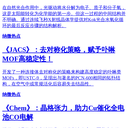
在自然光合作用中，光驱动将水分解为电子、质子和分子氧，
这是太阳能转化为化学能的第一步。但这一过程的中间结构并
不明确。通过连续飞秒X射线晶体学提供对Kok光合水氧化循
环的最后反应步骤的结构解析。
纳微热点
《JACS》：去对称化策略，赋予卟啉
MOF高稳定性！
开发了一种连接体去对称化的策略来构建高度稳定的卟啉类
MOFs，即USTC-9，呈现出与著名的PCN-600相同的拓扑结
构，在空气中或常规活化后容易失去结晶性。
纳微热点
《Chem》：晶格张力，助力Cu催化全电
池CO电解