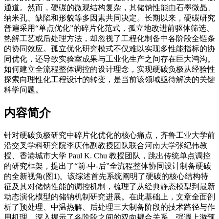
通道。然而，硬碳的微观结构复杂，其储钠性能由石墨微晶、
纳米孔、缺陷和形貌等多因素共同决定。长期以来，硬碳研究
普遍采用“单点优化”的碎片化范式，孤立地改进前驱体筛选、
热解工艺或后处理方法，却忽视了工程化制备中各阶段全链条
的协同效应。孤立优化研究模式不仅难以实现多性能指标的协
同优化，还导致实验室成果与工业化生产之间存在巨大鸿沟。
如何建立全流程整体调控的设计理念，实现硬碳负极从经验性
探索向理性化工程设计的转变，是当前该领域亟待解决的关键
科学问题。
内容简介
针对硬碳负极研究中碎片化优化的核心痛点，齐鲁工业大学前
沿交叉学科研究院李庆伟副教授团队联合河南大学张纪伟教
授、香港城市大学 Paul K. Chu 教授团队，跳出传统单点调控
的研究框架，提出了“前-中-后”全流程整体协同设计制备硬碳
的全新视角(图1)。该综述首先系统阐明了硬碳的核心结构特
征及其对储钠性能的调控机制，梳理了从经典静态模型到最新
动态演化模型的储钠机制研究进展。在此基础上，文章全面剖
析了预处理、中温热解、后处理三大制备阶段的技术路径与作
用机理，深入揭示了各阶段之间的双向耦合关系。强调上游预