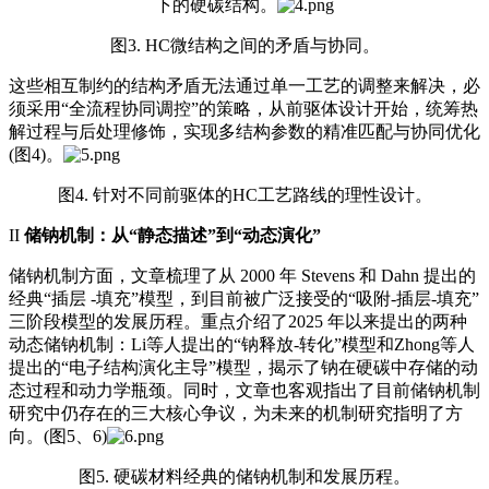
下的硬碳结构。
图3. HC微结构之间的矛盾与协同。
这些相互制约的结构矛盾无法通过单一工艺的调整来解决，必
须采用“全流程协同调控”的策略，从前驱体设计开始，统筹热
解过程与后处理修饰，实现多结构参数的精准匹配与协同优化
(图4)。
图4. 针对不同前驱体的HC工艺路线的理性设计。
II
储钠机制：从“静态描述”到“动态演化”
储钠机制方面，文章梳理了从 2000 年 Stevens 和 Dahn 提出的
经典“插层 -填充”模型，到目前被广泛接受的“吸附-插层-填充”
三阶段模型的发展历程。重点介绍了2025 年以来提出的两种
动态储钠机制：Li等人提出的“钠释放-转化”模型和Zhong等人
提出的“电子结构演化主导”模型，揭示了钠在硬碳中存储的动
态过程和动力学瓶颈。同时，文章也客观指出了目前储钠机制
研究中仍存在的三大核心争议，为未来的机制研究指明了方
向。(图5、6)
图5. 硬碳材料经典的储钠机制和发展历程。