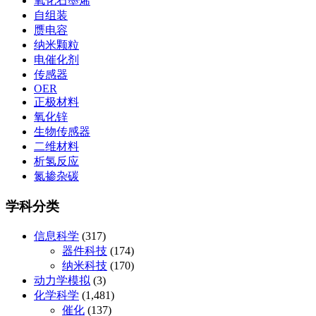
氧化石墨烯
自组装
赝电容
纳米颗粒
电催化剂
传感器
OER
正极材料
氧化锌
生物传感器
二维材料
析氢反应
氮掺杂碳
学科分类
信息科学
(317)
器件科技
(174)
纳米科技
(170)
动力学模拟
(3)
化学科学
(1,481)
催化
(137)