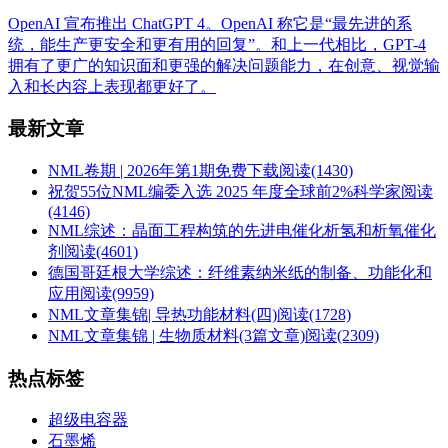
OpenAI 宣布推出 ChatGPT 4。OpenAI 称它是“最先进的系
统，能生产更安全和更有用的回复”。和上一代相比，GPT-4
拥有了更广的知识面和更强的解决问题能力，在创意、视觉输
入和长内容上表现都更好了。
最新文章
NML卷期 | 2026年第1期免费下载
阅读(1430)
祝贺55位NML编委入选 2025 年度全球前2%科学家
阅读
(4146)
NML综述：晶面工程构筑的先进电催化析氢和析氧催化
剂
阅读(4601)
德国哥廷根大学综述：纤维素纳米纸的制备、功能化和
应用
阅读(9959)
NML文章集锦| 导热功能材料(四)
阅读(1728)
NML文章集锦 | 生物质材料(3篇文章)
阅读(2309)
热点标签
超级电容器
石墨烯