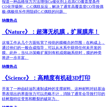
报道一种晶格张力方法增强Cu催化剂上在高CO覆盖度条件
CO化学吸附、C-C偶联反应，解决了通常高覆盖度CO导致偶
极-偶极排斥作用阻碍C-C偶联的问题。
纳微热点
《Nature》：超薄无机膜，扩展膜库！
这项工作从几个方面拓宽了传统的膜概念的范围：在构成上，
通过他们的一般合成指导，可以从水系中获得任何未开发的
膜。此外，当SLIS策略扩展到有机或熔融系统时，膜的种类
将进一步丰富。
纳微热点
《Science》：高精度有机硅3D打印
开发了一种由硅油乳液制成种的支撑材料。这种材料对硅基油
墨表现出的界面张力可以忽略不计，消除了通常会导致打印的
硅树脂特征变形和断裂的破坏力。