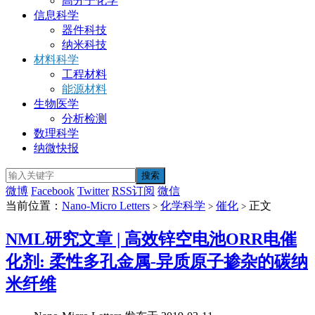
高分子化学
信息科学
器件科技
纳米科技
材料科学
工程材料
能源材料
生物医学
分析检测
数理科学
纳微快报
微博
Facebook
Twitter
RSS订阅
微信
当前位置：
Nano-Micro Letters
化学科学
催化
正文
>
>
>
NML研究文章 | 高效锌空电池ORR电催
化剂: 柔性多孔金属-异质原子掺杂的碳纳
米纤维