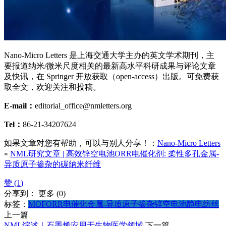
Nano-Micro Letters 是上海交通大学主办的英文学术期刊，主
要报道纳米/微米尺度相关的最新高水平科研成果与评论文章
及快讯，在 Springer 开放获取（open-access）出版。可免费获
取全文，欢迎关注和投稿。
E-mail：
editorial_office@nmletters.org
Tel：
86-21-34207624
如果文章对您有帮助，可以与别人分享！：
Nano-Micro Letters
»
NML研究文章 | 高效锌空电池ORR电催化剂: 柔性多孔金属-
异质原子掺杂的碳纳米纤维
赞 (
1
)
分享到：
更多
(
0
)
标签：
MOF
ORR
电催化
金属-异质原子掺杂
锌空电池
静电纺丝
上一篇
NML综述｜石墨烯应用于生物医学领域
下一篇