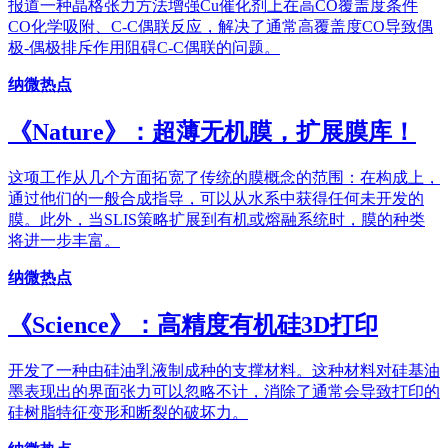
报道一种晶格张力方法增强Cu催化剂上在高CO覆盖度条件
CO化学吸附、C-C偶联反应，解决了通常高覆盖度CO导致偶
极-偶极排斥作用阻碍C-C偶联的问题。
纳微热点
《Nature》：超薄无机膜，扩展膜库！
这项工作从几个方面拓宽了传统的膜概念的范围：在构成上，
通过他们的一般合成指导，可以从水系中获得任何未开发的
膜。此外，当SLIS策略扩展到有机或熔融系统时，膜的种类
将进一步丰富。
纳微热点
《Science》：高精度有机硅3D打印
开发了一种由硅油乳液制成种的支撑材料。这种材料对硅基油
墨表现出的界面张力可以忽略不计，消除了通常会导致打印的
硅树脂特征变形和断裂的破坏力。