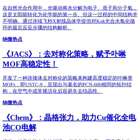
在自然光合作用中，光驱动将水分解为电子、质子和分子氧，
这是太阳能转化为化学能的第一步。但这一过程的中间结构并
不明确。通过连续飞秒X射线晶体学提供对Kok光合水氧化循
环的最后反应步骤的结构解析。
纳微热点
《JACS》：去对称化策略，赋予卟啉
MOF高稳定性！
开发了一种连接体去对称化的策略来构建高度稳定的卟啉类
MOFs，即USTC-9，呈现出与著名的PCN-600相同的拓扑结
构，在空气中或常规活化后容易失去结晶性。
纳微热点
《Chem》：晶格张力，助力Cu催化全电
池CO电解