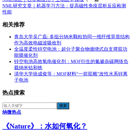
NML研究文章｜机器学习方法：提高磁性免疫层析反应检测
性能
相关推荐
青岛大学吴广磊: 多组分纳米颗粒协同一维纤维异质结构
作为高效电磁波吸收剂
全温度柔性锌空电池：超分子聚合物缠绕式自支撑双功
能膜催化剂
锌空电池高效氧电催化剂：MOF衍生的氮掺杂碳网络负
载纳米钴和铁
清华大学徐成俊等：MOF材料“一箭双雕”改性水系锌离
子电池
热点搜索
纳微热点
《​Nature》：水如何氧化？