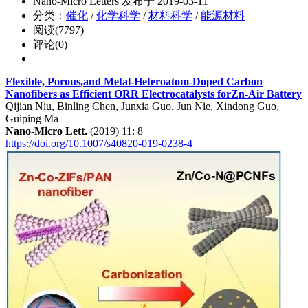
Nano-Micro Letters 发布于 2019-03-11
分类：
催化
/
化学科学
/
材料科学
/
能源材料
阅读(7797)
评论(0)
Flexible, Porous,and Metal-Heteroatom-Doped Carbon
Nanofibers as Efficient ORR Electrocatalysts forZn-Air Battery
Qijian Niu, Binling Chen, Junxia Guo, Jun Nie, Xindong Guo,
Guiping Ma
Nano-Micro Lett.
(2019) 11: 8
https://doi.org/10.1007/s40820-019-0238-4