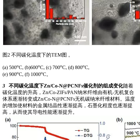
图2 不同碳化温度下的TEM图 。
o
o
o
o
(a) 500
C, (b)600
C, (c) 700
C, (d) 800
C,
o
o
(e) 900
C, (f) 1000
C。
3
不同碳化温度下Zn/Co-N@PCNFs催化剂的组成变化
随着
碳化温度的升高，Zn/Co-ZIFs/PAN纳米纤维由有机-无机复合
体系逐渐转变成Zn/Co-N@PCNFs无机碳纳米纤维材料。温度
的增加使材料的金属结晶性逐渐提高，石墨化程度也逐渐提
高，从而使其导电性能逐渐提升。