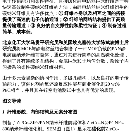
电子传输能力和柔性特征。直接碳化静电纺丝纳米纤维是一种
快速高效制备碳纳米纤维的方法，由静电纺丝纳米纤维衍生的
碳纳米纤维具有许多优点：
① 纤维本身以及相互之间的搭接
提供了高速的电子传输通道；② 纤维的网络结构提供了高质
量传输通道；③ 良好的自支撑性能和柔性特征；④ 制备过程
简单、成本低。
北京化工大学马贵平研究员和英国埃克塞特大学陈斌凌博士后
研究员
将MOF与静电纺丝结合制备了一种MOF负载的PAN静
电纺丝纳米纤维前驱体，通过对其进行简单的高温碳化处理，
得到了具有连续多孔结构，金属纳米粒子均匀分散，杂原子均
匀掺杂的柔性碳纳米纤维材料。
由于多元素掺杂的协同作用，多级孔结构，以及良好的电子传
输能力，该催化剂的氧还原反应性能与商业催化剂20 wt%
Pt/C相当，并且其在锌空电池测试中也具有优异的表现。
图文导读
1
纤维形貌、内部结构及元素分布图
制备了Zn/Co-ZIFs/PAN纳米纤维前驱体和Zn/Co–N@PCNFs-
800纳米纤维催化剂。SEM图（图1）显示在
碳化前
Zn/Co-