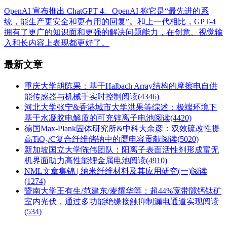
OpenAI 宣布推出 ChatGPT 4。OpenAI 称它是“最先进的系
统，能生产更安全和更有用的回复”。和上一代相比，GPT-4
拥有了更广的知识面和更强的解决问题能力，在创意、视觉输
入和长内容上表现都更好了。
最新文章
重庆大学胡陈果：基于Halbach Array结构的摩擦电自供
能传感器与机械手实时控制
阅读(4346)
河北大学张宁&香港城市大学洪果等综述：极端环境下
基于水凝胶电解质的可充锌离子电池
阅读(4420)
德国Max-Plank固体研究所&中科大余彦：双效硫改性提
高TiO₂/C复合纤维储钠中的赝电容贡献
阅读(5020)
新加坡国立大学陈伟团队：阳离子表面活性剂形成富无
机界面助力高性能锂金属电池
阅读(4910)
NML文章集锦 | 纳米纤维材料及其应用研究(一)
阅读
(1274)
暨南大学王有生/范建东/麦耀华等：超44%宽带隙钙钛矿
室内光伏，通过多功能绝缘接触抑制漏电通道实现
阅读
(534)