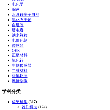
电化学
综述
水系锌离子电池
氧化石墨烯
自组装
赝电容
纳米颗粒
电催化剂
传感器
OER
正极材料
氧化锌
生物传感器
二维材料
析氢反应
氮掺杂碳
学科分类
信息科学
(317)
器件科技
(174)