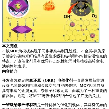
本文亮点
1
以MOF为模板实现了同步掺杂与制孔过程。
2
金属-异质原
子掺杂的碳纳米纤维具有柔性多级孔结构和均匀掺杂活性点的
特点。
3
该催化剂具有优异的ORR性能同时能搞提高锌空电
池的性能表现。
内容简介
开发高效稳定的
氧还原（ORR）电催化剂
一直是发展新能源
设备尤其是燃料电池和金属空气电池的关键。
MOF
因其自身
具有丰富的金属元素、杂原子和碳元素，而成为了一种重要的
前驱体
。
近期，将MOF与低维材料结合引起了广泛的关注。
一维碳纳米纤维材料
是一种优异的催化剂载体，其具有优异的