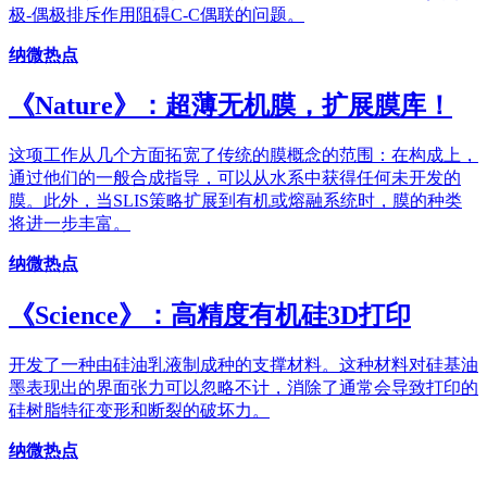
极-偶极排斥作用阻碍C-C偶联的问题。
纳微热点
《Nature》：超薄无机膜，扩展膜库！
这项工作从几个方面拓宽了传统的膜概念的范围：在构成上，
通过他们的一般合成指导，可以从水系中获得任何未开发的
膜。此外，当SLIS策略扩展到有机或熔融系统时，膜的种类
将进一步丰富。
纳微热点
《Science》：高精度有机硅3D打印
开发了一种由硅油乳液制成种的支撑材料。这种材料对硅基油
墨表现出的界面张力可以忽略不计，消除了通常会导致打印的
硅树脂特征变形和断裂的破坏力。
纳微热点