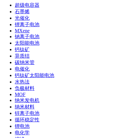
超级电容器
石墨烯
光催化
锂离子电池
MXene
钠离子电池
太阳能电池
钙钛矿
异质结
碳纳米管
电催化
钙钛矿太阳能电池
水热法
负极材料
MOF
纳米发电机
纳米材料
锌离子电池
循环稳定性
锂电池
电化学