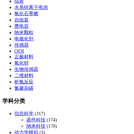
综述
水系锌离子电池
氧化石墨烯
自组装
赝电容
纳米颗粒
电催化剂
传感器
OER
正极材料
氧化锌
生物传感器
二维材料
析氢反应
氮掺杂碳
学科分类
信息科学
(317)
器件科技
(174)
纳米科技
(170)
动力学模拟
(3)