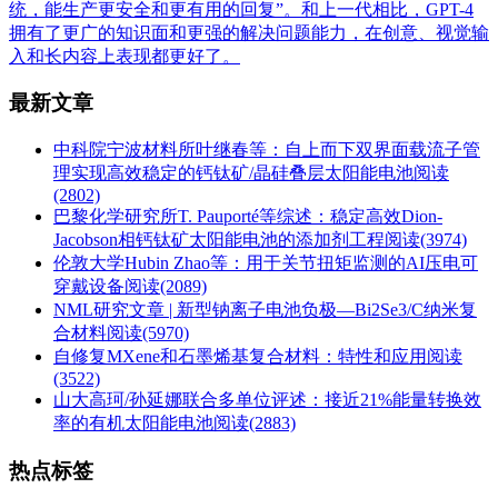
统，能生产更安全和更有用的回复”。和上一代相比，GPT-4
拥有了更广的知识面和更强的解决问题能力，在创意、视觉输
入和长内容上表现都更好了。
最新文章
中科院宁波材料所叶继春等：自上而下双界面载流子管
理实现高效稳定的钙钛矿/晶硅叠层太阳能电池
阅读
(2802)
巴黎化学研究所T. Pauporté等综述：稳定高效Dion-
Jacobson相钙钛矿太阳能电池的添加剂工程
阅读(3974)
伦敦大学Hubin Zhao等：用于关节扭矩监测的AI压电可
穿戴设备
阅读(2089)
NML研究文章 | 新型钠离子电池负极—Bi2Se3/C纳米复
合材料
阅读(5970)
自修复MXene和石墨烯基复合材料：特性和应用
阅读
(3522)
山大高珂/孙延娜联合多单位评述：接近21%能量转换效
率的有机太阳能电池
阅读(2883)
热点标签