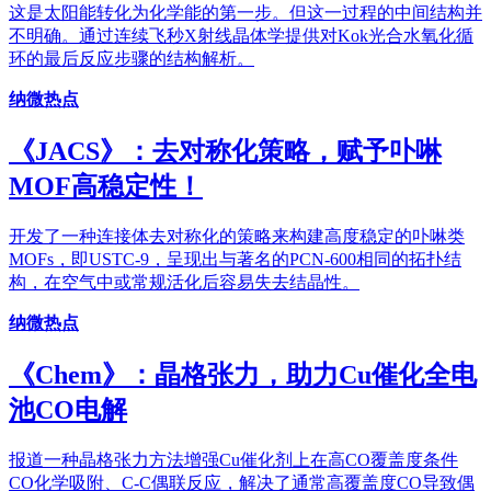
这是太阳能转化为化学能的第一步。但这一过程的中间结构并
不明确。通过连续飞秒X射线晶体学提供对Kok光合水氧化循
环的最后反应步骤的结构解析。
纳微热点
《JACS》：去对称化策略，赋予卟啉
MOF高稳定性！
开发了一种连接体去对称化的策略来构建高度稳定的卟啉类
MOFs，即USTC-9，呈现出与著名的PCN-600相同的拓扑结
构，在空气中或常规活化后容易失去结晶性。
纳微热点
《Chem》：晶格张力，助力Cu催化全电
池CO电解
报道一种晶格张力方法增强Cu催化剂上在高CO覆盖度条件
CO化学吸附、C-C偶联反应，解决了通常高覆盖度CO导致偶