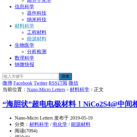
高分子化学
信息科学
器件科技
纳米科技
材料科学
工程材料
能源材料
生物医学
分析检测
数理科学
纳微快报
微博
Facebook
Twitter
RSS订阅
微信
当前位置：
Nano-Micro Letters
材料科学
正文
>
>
“海胆状”超电电极材料！NiCo2S4@中间
Nano-Micro Letters 发布于 2019-05-19
分类：
材料科学
/
电化学
/
能源材料
阅读(7094)