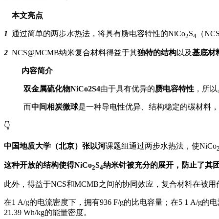
本文亮点
1
通过简单的两步水热法，将具有赝电容特性的NiCo
S
（NC
2
4
2
NCS@MCMB纳米复合材料得益于其
独特的结构
以及
基底材
内容简介
双金属硫化物
NiCo2S4
由于具有优异的
赝电容特性
，所以
而
中间相炭微球
是一种导电性优异、结构稳定的碳材料，
👇
中国地质大学（北京）张以河
课题组通过两步水热法，使NiCo
这种开放的结构使得NiCo
S
纳米针被充分的展开，防止了其
2
4
此外，得益于NCS和MCMB之间的协同效应，复合材料在被
在1 A/g的电流密度下，拥有936 F/g的比电容量；在5 1 A
21.39 Wh/kg的能量密度。