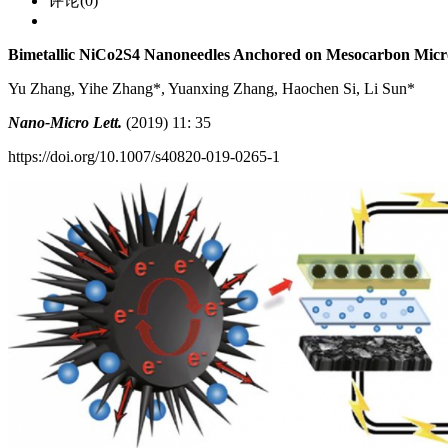
评论(0)
Bimetallic NiCo2S4 Nanoneedles Anchored on Mesocarbon Micro
Yu Zhang, Yihe Zhang*, Yuanxing Zhang, Haochen Si, Li Sun*
Nano-Micro Lett.
(2019) 11: 35
https://doi.org/10.1007/s40820-019-0265-1