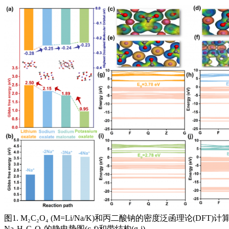
图1. M₂C₂O₄ (M=Li/Na/K)和丙二酸钠的密度泛函理论(DF
Na₂H₂C₃O₄的静电势图(c-f)和带结构(g-j)。