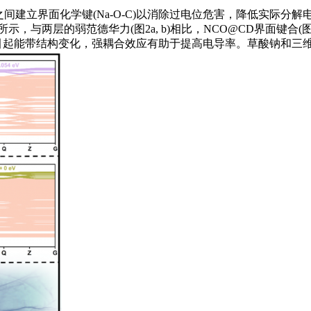
之间建立界面化学键(Na-O-C)以消除过电位危害，降低实际分
两层的弱范德华力(图2a, b)相比，NCO@CD界面键合(图2d, 
合引起能带结构变化，强耦合效应有助于提高电导率。草酸钠和三维