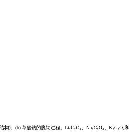
)。(b) 草酸钠的脱钠过程。Li₂C₂O₄、Na₂C₂O₄、K₂C₂O₄和