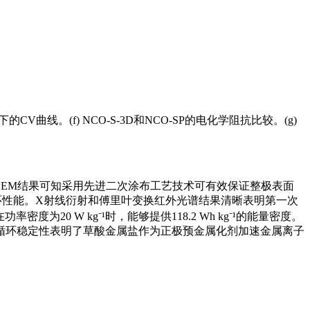
mV s⁻¹下的CV曲线。(f) NCO-S-3D和NCO-SP的电化学阻抗比较。(g)
中SEM结果可知采用先进二次涂布工艺技术可有效保证整极表面
差循环性能。X射线衍射和傅里叶变换红外光谱结果清晰表明第一次
20 W kg⁻¹时，能够提供118.2 Wh kg⁻¹的能量密度。
循环稳定性表明了草酸金属盐作为正极预金属化剂加速金属离子