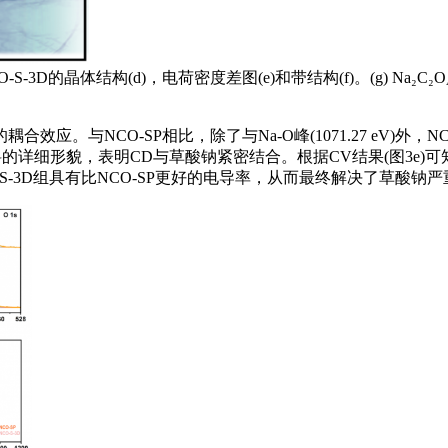
NCO-S-3D的晶体结构(d)，电荷密度差图(e)和带结构(f)。(g
合效应。与NCO-SP相比，除了与Na-O峰(1071.27 eV)外，NCO-
料的详细形貌，表明CD与草酸钠紧密结合。根据CV结果(图3e)可知，N
-S-3D组具有比NCO-SP更好的电导率，从而最终解决了草酸钠