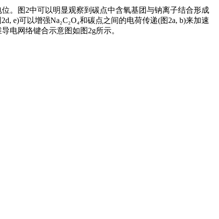
解电位。图2中可以明显观察到碳点中含氧基团与钠离子结合形成
e)可以增强Na₂C₂O₄和碳点之间的电荷传递(图2a, b)来加速
导电网络键合示意图如图2g所示。