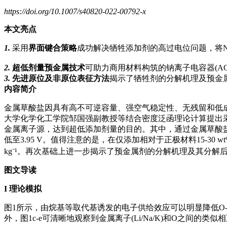
https://doi.org/10.1007/s40820-022-00792-x
本文亮点
1.
采用
界面键合策略
成功解决牺牲添加剂的高过电位问题，将Na₂C₂
2.
超低剂量预金属技术
可助力商用材料构筑的钠离子电容器(AC//
3.
先进原位及非原位表征方法
揭示了牺牲剂的分解机理及预金
内容简介
金属草酸盐因具有高不可逆容量、强空气稳定性、无残留和低
大学化学化工学院邹国强副教授等结合密度泛函理论计算提出采
金属离子源，达到超低添加剂量的目的。其中，通过金属草酸盐与
低至3.95 V。值得注意的是，在仅添加相对于正极材料15-30 w
kg⁻¹。再次基础上进一步揭示了预金属剂的分解机理及其分
图文导读
I
理论模拟
图1所示，由烷基等取代基诱发的电子供给效应可以明显降低O-M键
外，图1c-e可清晰地观察到金属离子(Li/Na/K)和O之间的