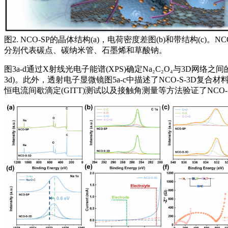
图2. NCO-SP的晶体结构(a)，电荷密度差图(b)和带结构(c)。
分别代表碳点、碳纳米管、石墨烯和草酸钠。
图3a-d通过X射线光电子能谱(XPS)确定Na₂C₂O₄与3D网络之间的耦
3d)。此外，透射电子显微镜图5a-c中描述了NCO-S-3D复合材
恒电流间歇滴定(GITT)测试以及接触角测量等方法验证了NCO