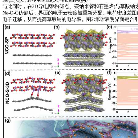
与此同时，在3D导电网络(碳点、碳纳米管和石墨烯)与草酸钠
Na-O-C伪键后，界面的电子云密度被重新分配。电荷密度差图所示，与
电子迁移，从而提高草酸钠的电导率。图2c和2f表明界面键