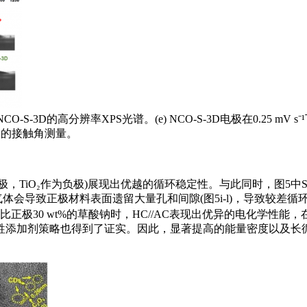
NCO-SP和NCO-S-3D的高分辨率XPS光谱。(e) NCO-S-3D电极在0.25 
-S-3D的接触角测量。
极，TiO₂作为负极)展现出优越的循环稳定性。与此同时，图5
气体会导致正极材料表面遗留大量孔和间隙(图5i-l)，导致较
 wt%的草酸钠时，HC//AC表现出优异的电化学性能，在功率密度为
牲添加剂策略也得到了证实。因此，显著提高的能量密度以及长