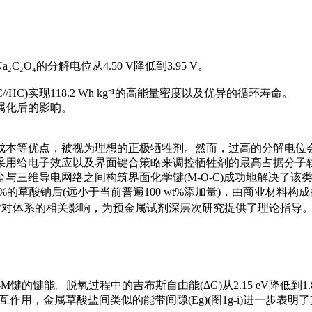
O₄的分解电位从4.50 V降低到3.95 V。
HC)实现118.2 Wh kg⁻¹的高能量密度以及优异的循环寿命。
属化后的影响。
成本等优点，被视为理想的正极牺牲剂。然而，过高的分解电位
用给电子效应以及界面键合策略来调控牺牲剂的最高占据分子轨道
三维导电网络之间构筑界面化学键(M-O-C)成功地解决了该类牺
t%的草酸钠后(远小于当前普遍100 wt%添加量)，由商业材料构成的
解后对体系的相关影响，为预金属试剂深层次研究提供了理论指导
的键能。脱氧过程中的吉布斯自由能(ΔG)从2.15 eV降低到1
类似相互作用，金属草酸盐间类似的能带间隙(Eg)(图1g-i)进一步