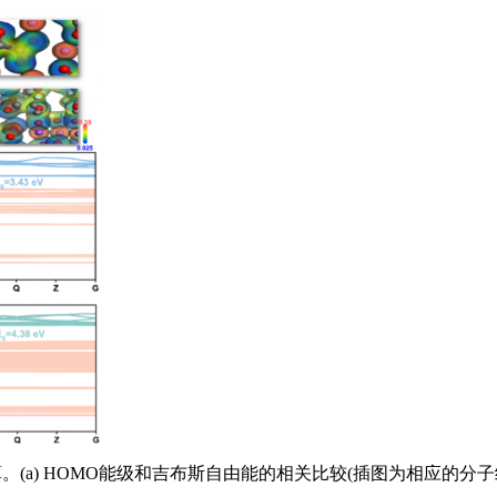
T)计算。(a) HOMO能级和吉布斯自由能的相关比较(插图为相应的分子结构