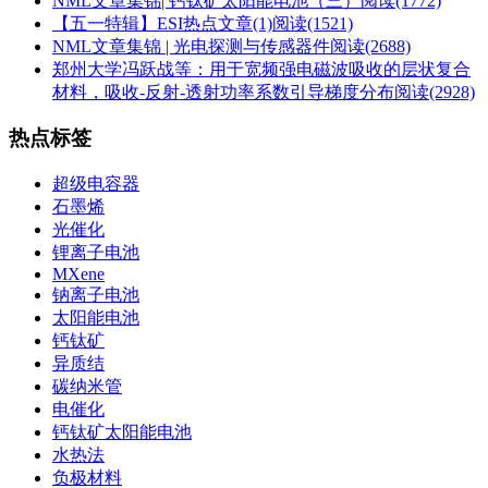
NML文章集锦| 钙钛矿太阳能电池（三）
阅读(1772)
【五一特辑】ESI热点文章(1)
阅读(1521)
NML文章集锦 | 光电探测与传感器件
阅读(2688)
郑州大学冯跃战等：用于宽频强电磁波吸收的层状复合
材料，吸收-反射-透射功率系数引导梯度分布
阅读(2928)
热点标签
超级电容器
石墨烯
光催化
锂离子电池
MXene
钠离子电池
太阳能电池
钙钛矿
异质结
碳纳米管
电催化
钙钛矿太阳能电池
水热法
负极材料