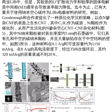
商业LIB中。但是，其较差的Li⁺扩散动力学和较厚的固体电解
质中间相(SEI)通常会导致速率能力降低。迄今为止，已有大
量关于使用纳米空心碳作为LIBs电极材料的研究。例如，
Goodenough和合作者提出了一种原位化学沉积策略，以在N掺
杂CNF的表面上生长CNT，其中C₂H₂作为碳源，Ni颗粒作为
催化剂，从而产生活化的N掺杂空心CNT–CNF杂化材料(图
5)，其中Ni纳米颗粒被封装在厚度约5 nm的石墨碳中。它们具
有孔和中空的碳纳米颗粒，并且大量缺陷存在于中空结构的壁
中。如图5所示，这种材料在0.1 A/g时可逆容量约为1150
mAh/g。在8 A/g的高电流密度下，经过3500次循环后，其约
320 mAh/g的容量衰减不到20％。