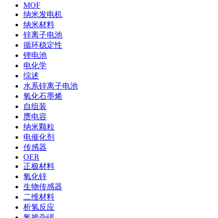
MOF
纳米发电机
纳米材料
锌离子电池
循环稳定性
锂电池
电化学
综述
水系锌离子电池
氧化石墨烯
自组装
赝电容
纳米颗粒
电催化剂
传感器
OER
正极材料
氧化锌
生物传感器
二维材料
析氢反应
氮掺杂碳