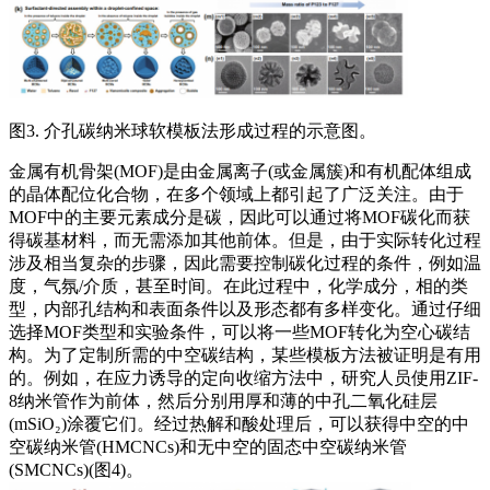
图3. 介孔碳纳米球软模板法形成过程的示意图。
金属有机骨架(MOF)是由金属离子(或金属簇)和有机配体组成
的晶体配位化合物，在多个领域上都引起了广泛关注。由于
MOF中的主要元素成分是碳，因此可以通过将MOF碳化而获
得碳基材料，而无需添加其他前体。但是，由于实际转化过程
涉及相当复杂的步骤，因此需要控制碳化过程的条件，例如温
度，气氛/介质，甚至时间。在此过程中，化学成分，相的类
型，内部孔结构和表面条件以及形态都有多样变化。通过仔细
选择MOF类型和实验条件，可以将一些MOF转化为空心碳结
构。为了定制所需的中空碳结构，某些模板方法被证明是有用
的。例如，在应力诱导的定向收缩方法中，研究人员使用ZIF-
8纳米管作为前体，然后分别用厚和薄的中孔二氧化硅层
(mSiO₂)涂覆它们。经过热解和酸处理后，可以获得中空的中
空碳纳米管(HMCNCs)和无中空的固态中空碳纳米管
(SMCNCs)(图4)。