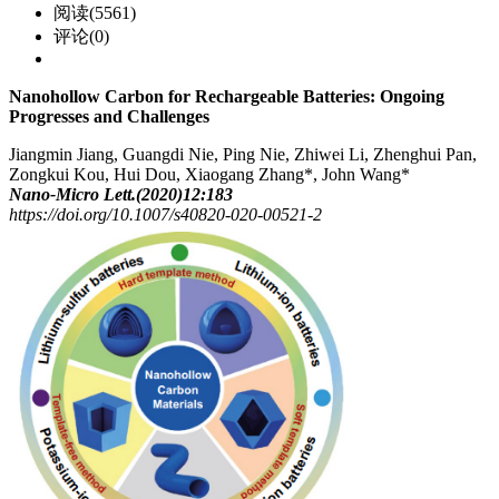
阅读(5561)
评论(0)
Nanohollow Carbon for Rechargeable Batteries:
Ongoing
Progresses and Challenges
Jiangmin Jiang, Guangdi Nie, Ping Nie, Zhiwei Li, Zhenghui Pan,
Zongkui Kou, Hui Dou, Xiaogang Zhang*, John Wang*
Nano‑Micro Lett.(2020)12:183
https://doi.org/10.1007/s40820-020-00521-2