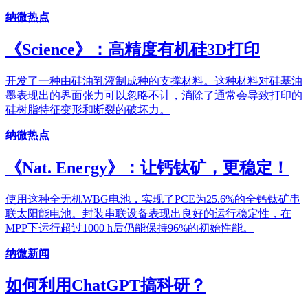
纳微热点
《Science》：高精度有机硅3D打印
开发了一种由硅油乳液制成种的支撑材料。这种材料对硅基油
墨表现出的界面张力可以忽略不计，消除了通常会导致打印的
硅树脂特征变形和断裂的破坏力。
纳微热点
《Nat. Energy》：让钙钛矿，更稳定！
使用这种全无机WBG电池，实现了PCE为25.6%的全钙钛矿串
联太阳能电池。封装串联设备表现出良好的运行稳定性，在
MPP下运行超过1000 h后仍能保持96%的初始性能。
纳微新闻
如何利用ChatGPT搞科研？