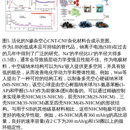
图5. 活化的N掺杂空心CNT-CNF杂化材料合成示意图。
作为LIB的低成本且可持续的替代品，钠离子电池(SIB)在过去
的几年中得到了广泛的研究。Na⁺的半径比Li⁺的半径大得多
(1.5倍)，通常会导致插层动力学变慢且性能不佳。作为电极材
料，中空碳纳米结构可以为Na⁺嵌入提供更多空间，并具有较
低的能垒，从而改善电化学动力学和整体性能。例如，Wan等
人提出了一种可控的结构工程，以制备多壳空心硬碳纳米球
(MS-NHCM)，该空心球是由空心树脂纳米球与3-氨基苯酚(3-
AP)和甲醛(3-AF)作为前驱体(图6)制备的。可以通过精确控制
来实现单壳NHCM(1S-NHCM)，双壳NHCM(2S-NHCM)，三
壳NHCM(3S-NHCM)甚至四壳NHCM(4S-NHCM)的形状结
构。与用于SIB的其他碳基材料相比，这些NHCM电极可提供
更好的电化学性能。例如，4S-NHCM具有360 mAh/g的高比容
量，良好的速率容量(在2 C下为200 mAh/g)和150圈以上的循
环稳定性。