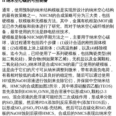
II
纳米空心碳的可控制备
通常，使用预制的纳米结构模板是实现所设计的纳米空心结构
的最有效策略之一。NHCM的合成策略可分为三大类，包括
硬模板，软模板和无模板方法。其中，金属有机框架(MOF)最
近已作为模板和前体进行了研究。而对于纳米空心碳纤维的制
备，最常使用的方法是静电纺丝技术。
硬模板是制备NHCM的早期方法之一，主要用于纳米空心碳
球，该过程通常包括四个步骤：(1)设计合适的刚性固体模
板；(2)在模板上涂上碳前体；(3)高温热解，以及(4)移除模
板。迄今为止，已经使用了一系列硬模板，包括陶瓷类型(例
如二氧化硅)，聚合物(例如聚苯乙烯)，无机盐以及金属颗粒。
二氧化硅(SiO₂)纳米球是合成NHCM的最广泛使用的硬模板，
这是由于它们的尺寸可从纳米调整到微米，带有表面负电荷，
有着相对较低的成本以及良好的稳定性。随后可以通过使用
HF或热NaOH溶液进行蚀刻来去除它们，并保留中空纳米结
构。HMCS的合成图如图2所示，其中将原硅酸四乙酯(TEOS)
首先添加到EtOH/H₂O/NH₃混合溶液中以形成SiO₂颗粒(2-3
nm)。混合溶液的悬浮液可能经历二次成核作用，形成单分散
的SiO₂团簇。然后将PDA添加到反应系统中(添加TEOS后)，
以形成SiO₂@SiO₂/PDA核-壳结构。然后可以在碳化和SiO₂模
板的NaOH蚀刻后获得HMCS。合成后的NMCS表现出纳米空