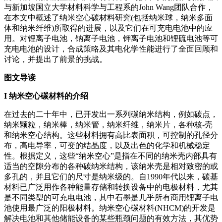
与新加坡国立大学材料科学与工程系的John Wang团队合作，
在本文中概述了纳米空心碳材料研究(包括纳米球，纳米多面
体和纳米纤维)所取得的进展，以及它们在可充电电池中的应
用。对锂离子电池，钠离子电池，钾离子电池和锂硫电池等可
充电电池的设计，合成策略及其电化学性能进行了全面回顾和
讨论，并提出了前景的挑战。
图文导读
I
纳米空心碳材料的介绍
在过去的二十年中，已开发出一系列碳纳米结构，例如碳点，
纳米颗粒，纳米棒，纳米管，纳米纤维，纳米片，各种核-壳
和纳米空心结构。这些材料拥有高比表面积，可控制的孔径分
布，高电导率，可变的结晶度，以及出色的化学和机械稳定
性。根据定义，这些“纳米空心”是指在不同的纳米壳内部具有
适当的空隙分布的各种碳纳米结构，该纳米壳是相对致密的或
多孔的，并且它们的尺寸是纳米级的。自1990年代以来，碳基
材料已广泛用作各种能量存储和转换设备中的电极材料，尤其
是不同类型的可充电电池，其中石墨是几乎所有商用锂离子电
池使用最广泛的阳极材料。纳米空心碳材料(NHCM)的开发是
解决电池和其他储能设备的某些瓶颈问题的有效方法，其优势