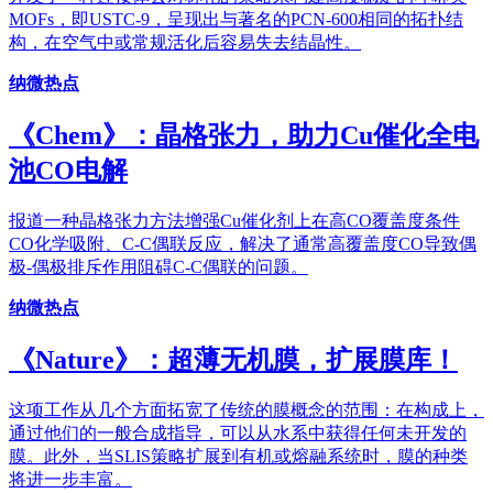
MOFs，即USTC-9，呈现出与著名的PCN-600相同的拓扑结
构，在空气中或常规活化后容易失去结晶性。
纳微热点
《Chem》：晶格张力，助力Cu催化全电
池CO电解
报道一种晶格张力方法增强Cu催化剂上在高CO覆盖度条件
CO化学吸附、C-C偶联反应，解决了通常高覆盖度CO导致偶
极-偶极排斥作用阻碍C-C偶联的问题。
纳微热点
《Nature》：超薄无机膜，扩展膜库！
这项工作从几个方面拓宽了传统的膜概念的范围：在构成上，
通过他们的一般合成指导，可以从水系中获得任何未开发的
膜。此外，当SLIS策略扩展到有机或熔融系统时，膜的种类
将进一步丰富。