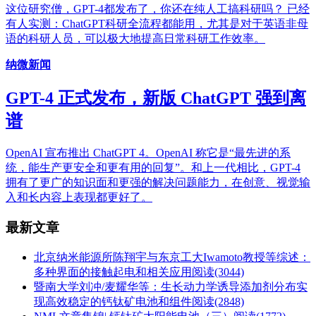
这位研究僧，GPT-4都发布了，你还在纯人工搞科研吗？ 已经
有人实测：ChatGPT科研全流程都能用，尤其是对于英语非母
语的科研人员，可以极大地提高日常科研工作效率。
纳微新闻
GPT-4 正式发布，新版 ChatGPT 强到离
谱
OpenAI 宣布推出 ChatGPT 4。OpenAI 称它是“最先进的系
统，能生产更安全和更有用的回复”。和上一代相比，GPT-4
拥有了更广的知识面和更强的解决问题能力，在创意、视觉输
入和长内容上表现都更好了。
最新文章
北京纳米能源所陈翔宇与东京工大Iwamoto教授等综述：
多种界面的接触起电和相关应用
阅读(3044)
暨南大学刘冲/麦耀华等：生长动力学诱导添加剂分布实
现高效稳定的钙钛矿电池和组件
阅读(2848)