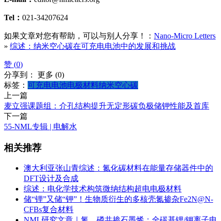
Tel：
021-34207624
如果文章对您有帮助，可以与别人分享！：
Nano-Micro Letters
»
综述：纳米空心碳在可充电电池中的发展和挑战
赞 (
0
)
分享到：
更多
(
0
)
标签：
可充电电池
电极材料
纳米空心碳
上一篇
麦立强课题组：介孔结构提升无定形碳负极储钾性能及首库
下一篇
55-NML专辑 | 电解水
相关推荐
澳大利亚张山青综述：氮化碳材料在能量存储器件中的
DFT设计及合成
综述：电化学技术构筑微纳结构超电电极材料
储“锂”又储“钾”！生物质衍生的多核壳氮掺杂Fe2N@N-
CFBs复合材料
NML研究文章｜氮、磷共掺石墨烯：全碳基锂/钾离子电