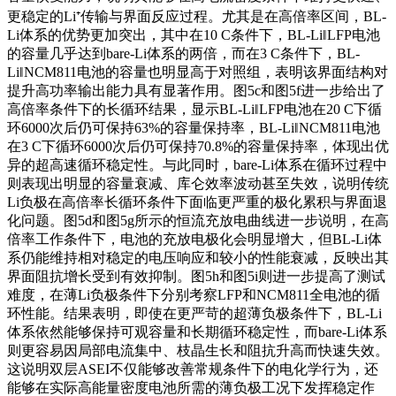
更稳定的Li⁺传输与界面反应过程。尤其是在高倍率区间，BL-
Li体系的优势更加突出，其中在10 C条件下，BL-Li‖LFP电池
的容量几乎达到bare-Li体系的两倍，而在3 C条件下，BL-
Li‖NCM811电池的容量也明显高于对照组，表明该界面结构对
提升高功率输出能力具有显著作用。图5c和图5f进一步给出了
高倍率条件下的长循环结果，显示BL-Li‖LFP电池在20 C下循
环6000次后仍可保持63%的容量保持率，BL-Li‖NCM811电池
在3 C下循环6000次后仍可保持70.8%的容量保持率，体现出优
异的超高速循环稳定性。与此同时，bare-Li体系在循环过程中
则表现出明显的容量衰减、库仑效率波动甚至失效，说明传统
Li负极在高倍率长循环条件下面临更严重的极化累积与界面退
化问题。图5d和图5g所示的恒流充放电曲线进一步说明，在高
倍率工作条件下，电池的充放电极化会明显增大，但BL-Li体
系仍能维持相对稳定的电压响应和较小的性能衰减，反映出其
界面阻抗增长受到有效抑制。图5h和图5i则进一步提高了测试
难度，在薄Li负极条件下分别考察LFP和NCM811全电池的循
环性能。结果表明，即使在更严苛的超薄负极条件下，BL-Li
体系依然能够保持可观容量和长期循环稳定性，而bare-Li体系
则更容易因局部电流集中、枝晶生长和阻抗升高而快速失效。
这说明双层ASEI不仅能够改善常规条件下的电化学行为，还
能够在实际高能量密度电池所需的薄负极工况下发挥稳定作