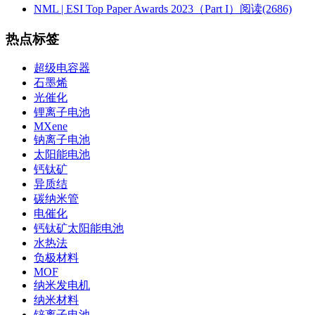
NML | ESI Top Paper Awards 2023（Part I）
阅读(2686)
热点标签
超级电容器
石墨烯
光催化
锂离子电池
MXene
钠离子电池
太阳能电池
钙钛矿
异质结
碳纳米管
电催化
钙钛矿太阳能电池
水热法
负极材料
MOF
纳米发电机
纳米材料
锌离子电池