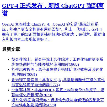
GPT-4 正式发布，新版 ChatGPT 强到离
谱
OpenAI 宣布推出 ChatGPT 4。OpenAI 称它是“最先进的系
统，能生产更安全和更有用的回复”。和上一代相比，GPT-4
拥有了更广的知识面和更强的解决问题能力，在创意、视觉输
入和长内容上表现都更好了。
最新文章
胡金莲院士、瞿金平院士合作综述：工程化辐射制冷系
统在热调控与节能领域的应用
阅读(3932)
刘生忠教授等：离子液体提升钙钛矿电池效率及其钝化
机理
阅读(6031)
香港理工费宾等：具有K⁺/C₃N₄共插层钒酸铵正极的高性
能宽温锌离子电池
阅读(1774)
北航郭林等：非晶Ni(OH)₂基底上构筑负价Pt单原子，增
强电催化产氢
阅读(2673)
溶剂化/界面协同策略：促进镁负极与电解液的匹配及可
充电镁电池发展
阅读(4778)