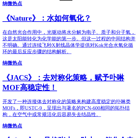
纳微热点
《​Nature》：水如何氧化？
在自然光合作用中，光驱动将水分解为电子、质子和分子氧，
这是太阳能转化为化学能的第一步。但这一过程的中间结构并
不明确。通过连续飞秒X射线晶体学提供对Kok光合水氧化循
环的最后反应步骤的结构解析。
纳微热点
《JACS》：去对称化策略，赋予卟啉
MOF高稳定性！
开发了一种连接体去对称化的策略来构建高度稳定的卟啉类
MOFs，即USTC-9，呈现出与著名的PCN-600相同的拓扑结
构，在空气中或常规活化后容易失去结晶性。
纳微热点