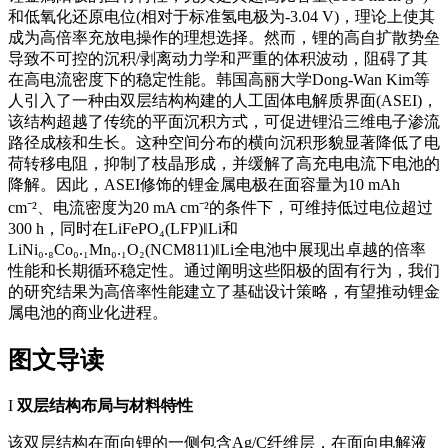
和低氧化还原电位(相对于标准氢电极为-3.04 V)，理论上使其
成为高倍率充放电操作的理想选择。然而，锂的高自扩散势垒
导致不可控的沉积/剥离动力学和严重的体积波动，阻碍了其
在高电流密度下的稳定性能。韩国高丽大学Dong-Wan Kim等
人引入了一种由双层结构构建的人工固体电解质界面(ASEI)，
该结构超越了传统的平面沉积方式，可促进锂沿三维电子渗流
路径成核和生长。这种空间分布的横向沉积形貌显著降低了电
荷转移电阻，抑制了枝晶形成，并缓解了高充电电流下电池的
降解。因此，ASEI修饰的锂金属电极在面容量为10 mAh
cm⁻²、电流密度为20 mA cm⁻²的条件下，可维持低过电位超过
300 h，同时在LiFePO₄(LFP)‖Li和
LiNi₀.₈Co₀.₁Mn₀.₁O₂(NCM811)‖Li全电池中展现出卓越的倍率
性能和长期循环稳定性。通过阐明这些阳极的固有行为，我们
的研究结果为高倍率性能建立了基础设计策略，有望推动锂金
属电池的商业化进程。
图文导读
I
双层结构布局与材料特性
该双层结构在面向锂的一侧包含Ag/C纤维层，在面向电解液