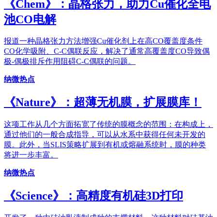
《Chem》：晶格张力，助力Cu催化全电
池CO电解
报道一种晶格张力方法增强Cu催化剂上在高CO覆盖度条件
CO化学吸附、C-C偶联反应，解决了通常高覆盖度CO导致偶
极-偶极排斥作用阻碍C-C偶联的问题。
纳微热点
《Nature》：超薄无机膜，扩展膜库！
这项工作从几个方面拓宽了传统的膜概念的范围：在构成上，
通过他们的一般合成指导，可以从水系中获得任何未开发的
膜。此外，当SLIS策略扩展到有机或熔融系统时，膜的种类
将进一步丰富。
纳微热点
《Science》：高精度有机硅3D打印