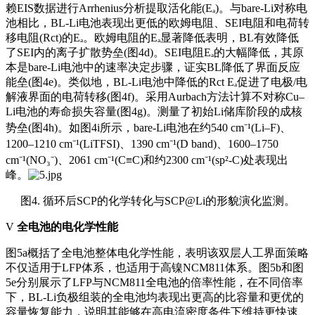
赖EIS数据进行Arrhenius分析提取活化能(Eₐ)。与bare-Li对称电
池相比，BL-Li电池表现出更低的欧姆电阻、SEI电阻和电荷转
移电阻(Rct)的Eₐ。欧姆电阻的Eₐ显著降低表明，BL有效降低
了SEI内的离子扩散势垒(图4d)。SEI电阻Eₐ的大幅降低，其原
本是bare-Li电池中的速率决定步骤，证实BL降低了界面反应
能垒(图4e)。类似地，BL-Li电池中降低的Rct Eₐ促进了电极/电
解液界面的电荷转移(图4f)。采用
Aurbach方法
计算不对称Cu–
Li电池的寿命损失容量(图4g)。测量了初始Li储库阶段的成核
势垒(图4h)。如图4i所示，bare-Li电池在约540 cm⁻¹(Li–F)、
1200–1210 cm⁻¹(LiTFSI)、1390 cm⁻¹(D band)、1600–1750
cm⁻¹(NO₃⁻)、2061 cm⁻¹(C≡C)和约2300 cm⁻¹(sp²-C)处表现出
峰。
图4. 循环后SCP的化学转化与SCP@Li的形貌演化监测。
V
全电池的电化学性能
图5a概括了全电池整体电化学性能，表明该双层人工界面策略
不仅适用于LFP体系，也适用于高镍NCM811体系。图5b和图
5e分别展示了LFP与NCM811全电池的倍率性能，在不同倍率
下，BL-Li负极组装的全电池均表现出更高的比容量和更优的
容量恢复能力，说明其能够在高电流密度条件下维持更快速、