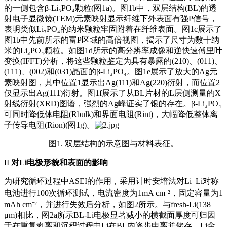
的一侧包含β-Li₃PO₄颗粒(图1a)。图1b中，双层结构(BL)的透
射电子显微镜(TEM)元素映射显示纤维下外表面有强P信号，
表明类似Li₃PO₄的纳米颗粒牢固附着在纤维表面。图1c展示了
图1b中先前所示的富P区域的高倍视图，揭示了尺寸为数十纳
米的Li₃PO₄颗粒。如图1d所示的高分辨率成像和逆快速傅里叶
变换(
IFFT
)分析，将这些颗粒鉴定为具有暴露的(210)、(011)、
(111)、(002)和(031)晶面的β-Li₃PO₄。图1e展示了放大的Ag元
素映射图，其中位置1显示出Ag(111)和Ag(220)衍射，而位置2
仅显示出Ag(111)衍射。图1f展示了从BL片材的L层侧测量的X
射线衍射(XRD)图谱，强烈的Ag峰证实了银的存在。β-Li₃PO₄
可同时降低体电阻(Rbulk)和界面电阻(Rint)，大幅降低整体离
子传导电阻(
Rion
)(图1g)。
图1. 双层结构的示意图与材料表征。
II
对Li电极形貌和表面的影响
为研究循环过程中ASEI的作用，采用
计时安培法
对Li–Li对称
电池进行100次循环测试，电流密度为1mA cm⁻²，固定容量为1
mAh cm⁻²，并进行失效后分析，如图2所示。与fresh-Li(138
μm)相比，图2a所示BL-Li电极显著减小的横截面厚度可归因
于在重复剥离和沉积过程中Li在BL内逐步电离并储存。Li金