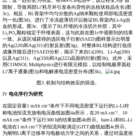
比，这一趋势更为明显。在bare-Cu电池中，该过程变为扩散
限制，导致局部Li⁺耗尽并引发各向异性的丛枝状枝晶生长(图
3c)。相反，BL骨架中均匀分散的Ag纳米颗粒使局部电流密度
均一化(图3d)。进行了冷冻超薄切片以验证BL骨架内Li-Ag合
金的形成。图3e、f显示了BL纤维的冷冻切片外部，其中
Li₃PO₄颗粒锚定于纤维表面，这与此前在图1c中观察到的结果
一致。从该区域获得的选区电子衍射(SAED)图样显示出明显
的Ag(220)和Ag(311)衍射反射(图3g)。对整体BL结构进行低倍
成像并随后进行SAED分析，揭示了来自Li(200)、Li-Ag(200)
以及Ag(311)、Ag(330)和Ag(222)晶面的衍射(图3h)。此外，采
用
COMSOL Multiphysics
进行有限元模拟，以绘制电极界面处
Li⁺离子通量(图3j)和电解液电流密度分布(图3k)。
图3. 机制与结构效应的筛选。
IV
电化学行为研究
在固定容量1 mAh cm⁻²条件下不同电流密度下运行的Li–Li对
称电池恒流充放电电压曲线如图4a所示，在20 mA cm⁻²、10
mAh cm⁻²条件下运行300 h的结果如图4b所示。bare-Li和BL-Li
电池在1 mA cm⁻²下的恒流间歇滴定(GITT)曲线如图4c所示。
为阐明Li离子迁移率与电极动力学之间的关系，通过对温度依