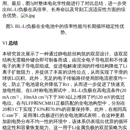
用。最后，图5j对整体电化学性能进行了对比总结，进一步突
出BL-Li负极在高倍率、长寿命以及苛刻工况适应性方面的综
合优势。
图5. BL-Li负极在全电池中的倍率性能与长期循环稳定性优
势。
VI
总结
本研究首次展示了一种通过静电纺丝构筑的双层设计。该双层
结构无需额外键合即可制备而成，由完全电子导电层和不传递
电子的离子导电层组成。促进电解液浸润的纤维结构降低了Li
离子扩散阻力，并提供了丰富的活性位点，从而实现了平滑的
球状Li沉积。此外，充足的电子传输路径使局部电流密度均一
化，防止了电池退化并降低了Rct，从而进一步促进了快速充
放电性能。在Li对称电池测试中，BL-Li负极在高电流条件(20
mA cm⁻²，10mAh cm⁻²)下于300 h以上维持了约120 mV的低过
电位。在与LFP和NCM811正极匹配的全电池构型中，分别在
20和3 C下实现了63%和70.8%的容量保持率。此外，在相同高
C-rate下、采用薄Li负极进行的全电池测试表明，在这种更易
加剧电势分布不均一性的环境中，该体系仍表现出优异的循环
稳定性和容量恢复能力。这一用于Li金属负极的双层策略为实