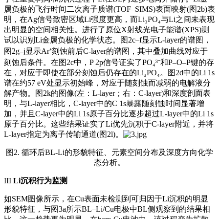
属负极的飞行时间二次离子质谱(TOF–SIMS)表面映射(图2b)表
明，在Ag信号致密区域Li强度更高，而Li₃PO₄与Li之间未表现
出明显的空间相关性。进行了原位X射线光电子能谱(XPS)测
试以识别Li金属负极的化学状态。图2c–f显示L-layer的谱图，
图2g–j显示Ar⁺刻蚀前后C-layer的谱图，其中叠加曲线对应于
刻蚀后条件。在图2c中，P 2p信号证实了PO₄³⁻和P–O–P键的存
在，对应于即使在部分刻蚀后仍存在的Li₃PO₄。图2d中的Li 1s
谱在约57 eV处显示初始峰，对应于随刻蚀而减弱的电解液分
解产物。图2k的图像(左：L-layer；右：C-layer)和深度剖面表
明，与L-layer相比，C-layer中的C 1s暴露随刻蚀时间显著增
加，并且C-layer中的Li 1s原子百分比逐步超过L-layer中的Li 1s
原子百分比。这些结果证实了Li优先沉积于C-layer附近，并将
L-layer指定为离子传输通道(图2l)。
图2. 循环后BL-Li的形貌特征、元素空间分布及深度方向化学
态分析。
III
Li沉积行为监测
如SEM图像所示，在Cu表面未检测到可归因于Li沉积的明显
形貌特征，与图3a所示BL–Li/Cu电极中BL侧观察到的结果相