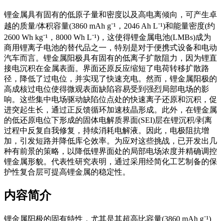
锂金属具有固有的低原子量和密度以及高电离倾向，可产生卓
越的质量/体积容量(3860 mAh g⁻¹，2046 Ah L⁻¹)和能量密度(约
2600 Wh kg⁻¹，8000 Wh L⁻¹)，这使得锂金属电池(LMBs)成为
商用锂离子电池的替代品之一，特别是对于便携式设备和电动
汽车而言。锂金属阳极具有固有的低离子扩散阻力，因为锂直
接电沉积在金属表面。界面还原反应缩短了电荷转移扩散路
径，降低了过电位，并实现了快速充电。然而，锂金属阳极的
高成核过电位使得微观表面缺陷容易受到强烈局部电场的影
响。这些集中电场驱动缺陷位点处的快速离子还原和沉积，促
进突起生长，通过正反馈循环加速枝晶形成。此外，在锂金属
的低还原电位下形成的固体电解质界面(SEI)层在锂沉积/剥离
过程中反复自我修复，持续消耗电解液。因此，电极阻抗增
加，引发短路并降低库仑效率。为应对这些挑战，已开发出几
种有前景的策略，以降低锂界面处的局部电场浓度并精确调控
锂金属形貌。代表性研究表明，通过采用经简化工艺制备的保
护性复合层可提高锂金属的稳定性。
内容简介
锂金属阳极的固有特性，尤其是其超高比容量(3860 mAh g⁻¹)