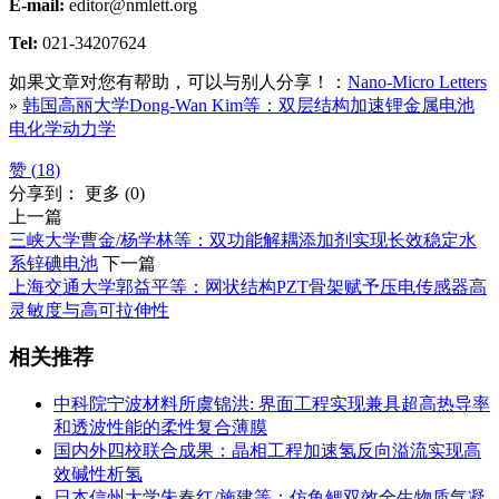
E-mail:
editor@nmlett.org
Tel:
021-34207624
如果文章对您有帮助，可以与别人分享！：
Nano-Micro Letters
»
韩国高丽大学Dong-Wan Kim等：双层结构加速锂金属电池
电化学动力学
赞 (
18
)
分享到：
更多
(
0
)
上一篇
三峡大学曹金/杨学林等：双功能解耦添加剂实现长效稳定水
系锌碘电池
下一篇
上海交通大学郭益平等：网状结构PZT骨架赋予压电传感器高
灵敏度与高可拉伸性
相关推荐
中科院宁波材料所虞锦洪: 界面工程实现兼具超高热导率
和透波性能的柔性复合薄膜
国内外四校联合成果：晶相工程加速氢反向溢流实现高
效碱性析氢
日本信州大学朱春红/施建等：仿鱼鳃双效全生物质气凝