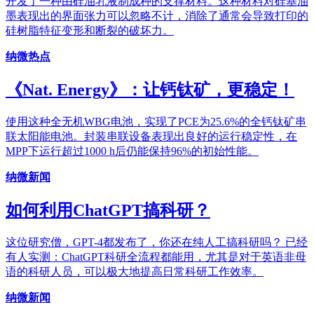
开发了一种由硅油乳液制成种的支撑材料。这种材料对硅基油
墨表现出的界面张力可以忽略不计，消除了通常会导致打印的
硅树脂特征变形和断裂的破坏力。
纳微热点
《Nat. Energy》：让钙钛矿，更稳定！
使用这种全无机WBG电池，实现了PCE为25.6%的全钙钛矿串
联太阳能电池。封装串联设备表现出良好的运行稳定性，在
MPP下运行超过1000 h后仍能保持96%的初始性能。
纳微新闻
如何利用ChatGPT搞科研？
这位研究僧，GPT-4都发布了，你还在纯人工搞科研吗？ 已经
有人实测：ChatGPT科研全流程都能用，尤其是对于英语非母
语的科研人员，可以极大地提高日常科研工作效率。
纳微新闻