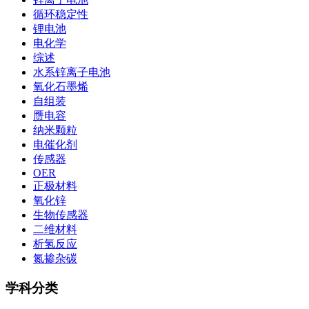
循环稳定性
锂电池
电化学
综述
水系锌离子电池
氧化石墨烯
自组装
赝电容
纳米颗粒
电催化剂
传感器
OER
正极材料
氧化锌
生物传感器
二维材料
析氢反应
氮掺杂碳
学科分类