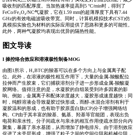
吸收剂的匹配厚度。当加热速率提高到5 °C/min时，得到了
FeCo/Fe₃O₄/NC气凝胶，它在1.59 mm的超薄厚度下具有7.44
GHz的有效电磁波吸收带宽。同时，计算机模拟技术(CST)仿
真模拟实验也为材料的实际应用提供了思路和更多的可能性。
此外，两种气凝胶均表现出优异的隔热性能。
图文导读
I
操控络合效应和溶液极性制备MOG
由图1所示，H₃BTC的羧基可以在多个方向上与金属离子配
位。此外，在溶液的极性相互作用下，大量的金属-羧酸配位
拉伸而产生胶束，它们捕获溶剂分子进一步形成金属-羧酸凝
胶网络。值得注意的是，水凝胶的自组装受到许多因素的影
响。例如，金属离子和配体浓度越大，凝胶形成速度越快；同
时，纯醇溶液会导致凝胶过快形成，而醇-水混合溶剂有利于
凝胶温和的形成，也有助于胶原蛋白肽(CP)分子增强网络结
构。CP由于其丰富的羧基、氨基、羟基等官能团，表现出负
电荷和亲水性。分子间疏水与亲水的相互作用使疏水部分向内
聚集，暴露了亲水基团，从而增加了静电排斥。由于溶剂效应
促进了水壳层形成，增强了粒子之间的空间位阻和机械位阻，