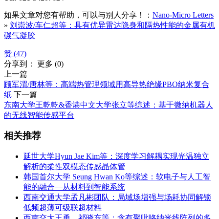
如果文章对您有帮助，可以与别人分享！：
Nano-Micro Letters
»
刘崇波/车仁超等：具有优异雷达隐身和隔热性能的金属有机
碳气凝胶
赞 (
47
)
分享到：
更多
(
0
)
上一篇
顾军渭/唐林等：高端热管理领域用高导热绝缘PBO纳米复合
纸
下一篇
东南大学王乾乾&香港中文大学张立等综述：基于微纳机器人
的无线智能传感平台
相关推荐
延世大学Hyun Jae Kim等：深度学习解耦实现光温独立
解析的柔性双模态传感晶体管
韩国首尔大学 Seung Hwan Ko等综述：软电子与人工智
能的融合—从材料到智能系统
西南交通大学孟凡彬团队：局域场增强与场耗协同解锁
低频超薄可级联超材料
西南交大王勇、祁晓东等：含有聚吡咯纳米线阵列的多