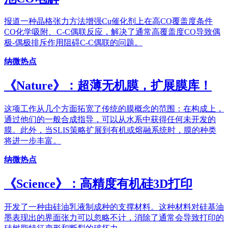
报道一种晶格张力方法增强Cu催化剂上在高CO覆盖度条件
CO化学吸附、C-C偶联反应，解决了通常高覆盖度CO导致偶
极-偶极排斥作用阻碍C-C偶联的问题。
纳微热点
《Nature》：超薄无机膜，扩展膜库！
这项工作从几个方面拓宽了传统的膜概念的范围：在构成上，
通过他们的一般合成指导，可以从水系中获得任何未开发的
膜。此外，当SLIS策略扩展到有机或熔融系统时，膜的种类
将进一步丰富。
纳微热点
《Science》：高精度有机硅3D打印
开发了一种由硅油乳液制成种的支撑材料。这种材料对硅基油
墨表现出的界面张力可以忽略不计，消除了通常会导致打印的