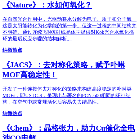
《​Nature》：水如何氧化？
在自然光合作用中，光驱动将水分解为电子、质子和分子氧，
这是太阳能转化为化学能的第一步。但这一过程的中间结构并
不明确。通过连续飞秒X射线晶体学提供对Kok光合水氧化循
环的最后反应步骤的结构解析。
纳微热点
《JACS》：去对称化策略，赋予卟啉
MOF高稳定性！
开发了一种连接体去对称化的策略来构建高度稳定的卟啉类
MOFs，即USTC-9，呈现出与著名的PCN-600相同的拓扑结
构，在空气中或常规活化后容易失去结晶性。
纳微热点
《Chem》：晶格张力，助力Cu催化全电
池CO电解