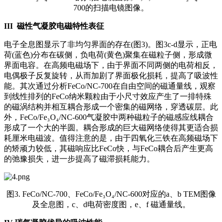
700的扫描电镜图像。
I
II
磁性气凝胶电磁特性表征
电子全息图显示了非均匀界面的存在(图3)。图3c-d显示，正电
荷(蓝色)分布在碳侧，负电荷(黄色)聚集在磁粒子侧，形成微
界面电容。在高频电磁场下，由于界面不同两侧的电荷相反，
电偶极子反复旋转，从而加剧了界面极化损耗，提高了吸波性
能。其次通过分析FeCo/NC-700在自由空间的磁通量线，观察
到线性排列的FeCo纳米颗粒由于小尺寸效应产生了一排特殊
的磁涡结构并相互耦合形成一个密集的磁网络，穿透碳层。此
外，FeCo/Fe₃O₄/NC-600气凝胶中两种磁粒子的磁感应线耦合
形成了一个大的半圆。耦合形成的巨大磁网络使得其更适合损
耗厘米电磁波。值得注意的是，由于四氧化三铁在高频磁场下
的矫顽力较低，其磁响应比FeCo快，与FeCo耦合后产生更高
的弛豫损失，进一步提高了磁滞损耗能力。
图3. FeCo/NC-700、FeCo/Fe₃O₄/NC-600对应的a、b TEM图像
及全息图，c、d电荷密度图，e、f 磁通量线。