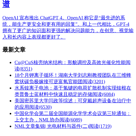
谱
OpenAI 宣布推出 ChatGPT 4。OpenAI 称它是“最先进的系
统，能生产更安全和更有用的回复”。和上一代相比，GPT-4
拥有了更广的知识面和更强的解决问题能力，在创意、视觉输
入和长内容上表现都更好了。
最新文章
Cu@CuS核壳纳米结构：形貌调控及高效光催化性能
阅
读(8351)
18个月钾离子循环！湖南大学刘志刚教授团队在三维蜂
窝状碳负极嫁接可逆富氧官能团
阅读(3201)
水系铵离子电池：基于氢键的电荷扩散机制实现铵根在
类普鲁士蓝材料中快速且稳定的存储
阅读(6084)
美国密苏里大学闫政等综述：可穿戴超声设备在治疗中
的应用
阅读(6530)
中国化学会第二届全国能源化学学术会议第三轮通知：
上交主办，NML协办
阅读(6089)
NML文章集锦| 光电材料与器件(二)
阅读(1719)