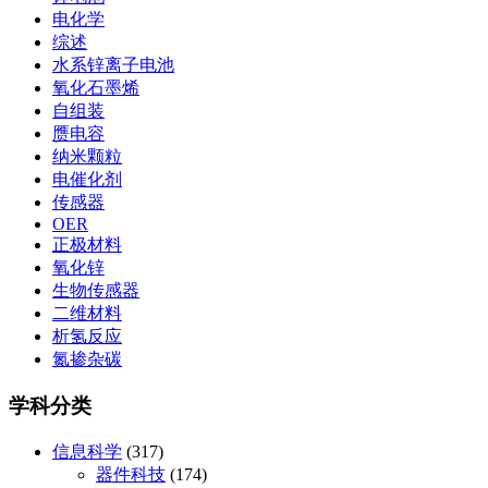
电化学
综述
水系锌离子电池
氧化石墨烯
自组装
赝电容
纳米颗粒
电催化剂
传感器
OER
正极材料
氧化锌
生物传感器
二维材料
析氢反应
氮掺杂碳
学科分类
信息科学
(317)
器件科技
(174)