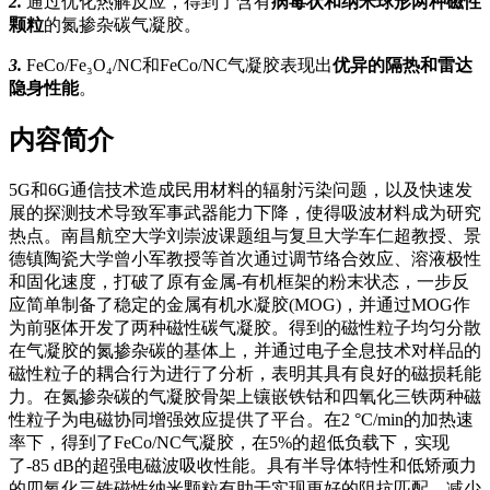
2.
通过优化热解反应，得到了含有
病毒状和纳米球形两种磁性
颗粒
的氮掺杂碳气凝胶。
3.
FeCo/Fe₃O₄/NC和FeCo/NC气凝胶表现出
优异的隔热和雷达
隐身性能
。
内容简介
5G和6G通信技术造成民用材料的辐射污染问题，以及快速发
展的探测技术导致军事武器能力下降，使得吸波材料成为研究
热点。南昌航空大学刘崇波课题组与复旦大学车仁超教授、景
德镇陶瓷大学曾小军教授等首次通过调节络合效应、溶液极性
和固化速度，打破了原有金属-有机框架的粉末状态，一步反
应简单制备了稳定的金属有机水凝胶(MOG)，并通过MOG作
为前驱体开发了两种磁性碳气凝胶。得到的磁性粒子均匀分散
在气凝胶的氮掺杂碳的基体上，并通过电子全息技术对样品的
磁性粒子的耦合行为进行了分析，表明其具有良好的磁损耗能
力。在氮掺杂碳的气凝胶骨架上镶嵌铁钴和四氧化三铁两种磁
性粒子为电磁协同增强效应提供了平台。在2 °C/min的加热速
率下，得到了FeCo/NC气凝胶，在5%的超低负载下，实现
了-85 dB的超强电磁波吸收性能。具有半导体特性和低矫顽力
的四氧化三铁磁性纳米颗粒有助于实现更好的阻抗匹配，减少