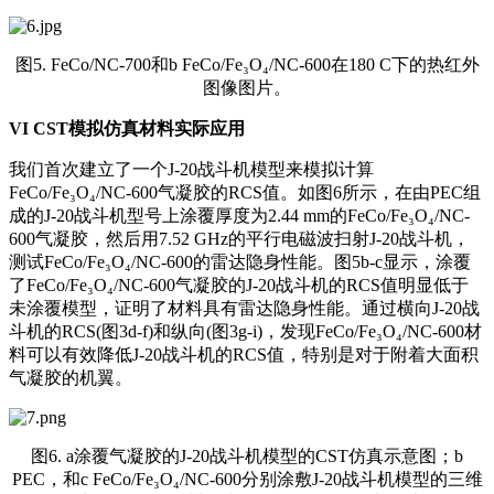
图5. FeCo/NC-700和b FeCo/Fe₃O₄/NC-600在180 C下的热红外
图像图片。
VI
CST模拟仿真材料实际应用
我们首次建立了一个J-20战斗机模型来模拟计算
FeCo/Fe₃O₄/NC-600气凝胶的RCS值。如图6所示，在由PEC组
成的J-20战斗机型号上涂覆厚度为2.44 mm的FeCo/Fe₃O₄/NC-
600气凝胶，然后用7.52 GHz的平行电磁波扫射J-20战斗机，
测试FeCo/Fe₃O₄/NC-600的雷达隐身性能。图5b-c显示，涂覆
了FeCo/Fe₃O₄/NC-600气凝胶的J-20战斗机的RCS值明显低于
未涂覆模型，证明了材料具有雷达隐身性能。通过横向J-20战
斗机的RCS(图3d-f)和纵向(图3g-i)，发现FeCo/Fe₃O₄/NC-600材
料可以有效降低J-20战斗机的RCS值，特别是对于附着大面积
气凝胶的机翼。
图6. a涂覆气凝胶的J-20战斗机模型的CST仿真示意图；b
PEC，和c FeCo/Fe₃O₄/NC-600分别涂敷J-20战斗机模型的三维