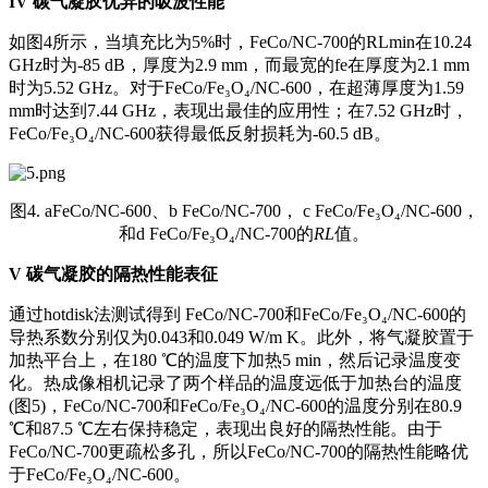
IV
碳气凝胶优异的吸波性能
如图4所示，当填充比为5%时，FeCo/NC-700的RLmin在10.24
GHz时为-85 dB，厚度为2.9 mm，而最宽的fe在厚度为2.1 mm
时为5.52 GHz。对于FeCo/Fe₃O₄/NC-600，在超薄厚度为1.59
mm时达到7.44 GHz，表现出最佳的应用性；在7.52 GHz时，
FeCo/Fe₃O₄/NC-600获得最低反射损耗为-60.5 dB。
图4. aFeCo/NC-600、b FeCo/NC-700， c FeCo/Fe₃O₄/NC-600，
和d FeCo/Fe₃O₄/NC-700的
RL
值。
V
碳气凝胶的隔热性能表征
通过hotdisk法测试得到 FeCo/NC-700和FeCo/Fe₃O₄/NC-600的
导热系数分别仅为0.043和0.049 W/m K。此外，将气凝胶置于
加热平台上，在180 ℃的温度下加热5 min，然后记录温度变
化。热成像相机记录了两个样品的温度远低于加热台的温度
(图5)，FeCo/NC-700和FeCo/Fe₃O₄/NC-600的温度分别在80.9
℃和87.5 ℃左右保持稳定，表现出良好的隔热性能。由于
FeCo/NC-700更疏松多孔，所以FeCo/NC-700的隔热性能略优
于FeCo/Fe₃O₄/NC-600。