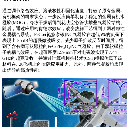
通过调节络合效应、溶液极性和固化速度，打破了原有金属-
有机框架的粉末状态，一步反应简单制备了稳定的金属有机水
凝胶(MOG)，冷冻干燥后得到花状空心管状堆叠气凝胶结构。
随后，通过应用
柯肯德尔效应
，改变热解工艺得到了两种磁性
金属耦合系统。FeCo/(氮掺杂碳)NC气凝胶在超低5%的负荷下
表现出-85 dB的超强微波吸收。减少原子扩散反应时间后，得
到了含有病毒状颗粒的FeCo/Fe₃O₄/NC气凝胶。由于双软磁粒
子的
耦合效应
，在超薄厚度1.59 mm下对电磁波实现了7.44
GHz的超宽吸收，并通过计算机模拟技术(CST)模拟仿真了该
材料在J-20飞机上的实际应用能力。此外，两种气凝胶均表现
出优异的隔热性能。