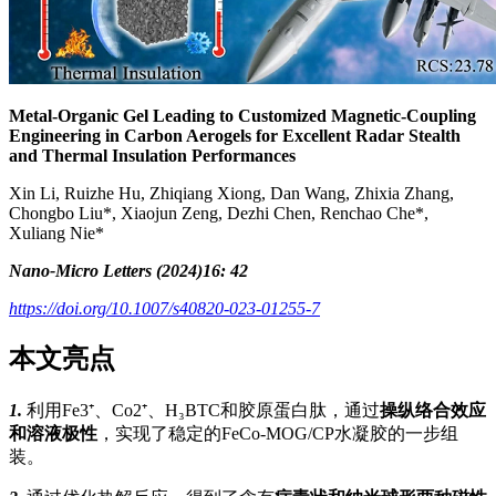
Metal-Organic Gel Leading to Customized Magnetic-Coupling
Engineering in Carbon Aerogels for Excellent Radar Stealth
and Thermal Insulation Performances
Xin Li, Ruizhe Hu, Zhiqiang Xiong, Dan Wang, Zhixia Zhang,
Chongbo Liu*, Xiaojun Zeng, Dezhi Chen, Renchao Che*,
Xuliang Nie*
Nano-Micro Letters (2024)16: 42
https://doi.org/10.1007/s40820-023-01255-7
本文亮点
1.
利用Fe3⁺、Co2⁺、H₃BTC和
胶原蛋白肽
，通过
操纵络合效应
和溶液极性
，实现了稳定的FeCo-MOG/CP水凝胶的一步组
装。