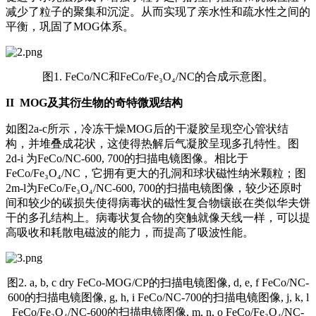
减少了粒子的聚集和沉淀。从而实现了亲水性和疏水性之间的
平衡，巩固了MOG体系。
图1. FeCo/NC和FeCo/Fe₃O₄/NC的合成示意图。
II
MOG及其衍生物的奇特微观结构
如图2a-c所示，冷冻干燥MOG后的干凝胶呈现空心管状结
构，并堆叠成花状，这使得热解后气凝胶呈现多孔特性。图
2d-i 为FeCo/NC-600, 700的扫描电镜图像。相比于
FeCo/Fe₃O₄/NC，它拥有更大的孔洞和球状磁性纳米颗粒；图
2m-l为FeCo/Fe₃O₄/NC-600, 700的扫描电镜图像，较少还原时
间和较少的碳损失使得病毒状的磁性复合物镶嵌在类似华夫饼
干的多孔结构上。病毒状复合物的突触就像天线一样，可以提
高吸收和耗散电磁波的能力，而提高了吸波性能。
图2. a, b, c dry FeCo-MOG/CP的扫描电镜图像, d, e, f FeCo/NC-
600的扫描电镜图像, g, h, i FeCo/NC-700的扫描电镜图像, j, k, l
FeCo/Fe₃O₄/NC-600的扫描电镜图像, m, n, o FeCo/Fe₃O₄/NC-