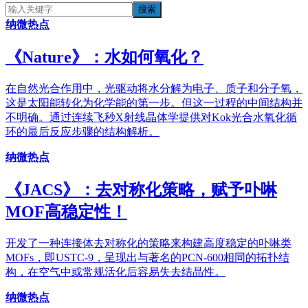
纳微热点
《​Nature》：水如何氧化？
在自然光合作用中，光驱动将水分解为电子、质子和分子氧，
这是太阳能转化为化学能的第一步。但这一过程的中间结构并
不明确。通过连续飞秒X射线晶体学提供对Kok光合水氧化循
环的最后反应步骤的结构解析。
纳微热点
《JACS》：去对称化策略，赋予卟啉
MOF高稳定性！
开发了一种连接体去对称化的策略来构建高度稳定的卟啉类
MOFs，即USTC-9，呈现出与著名的PCN-600相同的拓扑结
构，在空气中或常规活化后容易失去结晶性。
纳微热点