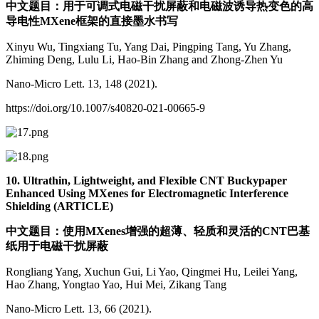
中文题目：用于可调式电磁干扰屏蔽和电磁波诱导热变色的高
导电性MXene框架的直接墨水书写
Xinyu Wu, Tingxiang Tu, Yang Dai, Pingping Tang, Yu Zhang,
Zhiming Deng, Lulu Li, Hao-Bin Zhang and Zhong-Zhen Yu
Nano-Micro Lett. 13, 148 (2021).
https://doi.org/10.1007/s40820-021-00665-9
10. Ultrathin, Lightweight, and Flexible CNT Buckypaper
Enhanced Using MXenes for Electromagnetic Interference
Shielding (ARTICLE)
中文题目：使用MXenes增强的超薄、轻质和灵活的CNT巴基
纸用于电磁干扰屏蔽
Rongliang Yang, Xuchun Gui, Li Yao, Qingmei Hu, Leilei Yang,
Hao Zhang, Yongtao Yao, Hui Mei, Zikang Tang
Nano-Micro Lett. 13, 66 (2021).