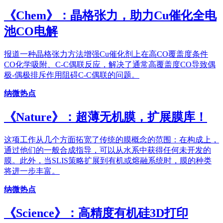
《Chem》：晶格张力，助力Cu催化全电
池CO电解
报道一种晶格张力方法增强Cu催化剂上在高CO覆盖度条件
CO化学吸附、C-C偶联反应，解决了通常高覆盖度CO导致偶
极-偶极排斥作用阻碍C-C偶联的问题。
纳微热点
《Nature》：超薄无机膜，扩展膜库！
这项工作从几个方面拓宽了传统的膜概念的范围：在构成上，
通过他们的一般合成指导，可以从水系中获得任何未开发的
膜。此外，当SLIS策略扩展到有机或熔融系统时，膜的种类
将进一步丰富。
纳微热点
《Science》：高精度有机硅3D打印