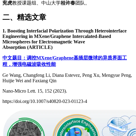
宪虎
教授课题组、中山大学
桂许春
团队。
二、精选文章
1. Boosting Interfacial Polarization Through Heterointerface
Engineering in MXene/Graphene Intercalated-Based
Microspheres for Electromagnetic Wave
Absorption (ARTICLE)
中文题目：调控MXene/Graphene基插层微球的异质界面工
程，增强电磁波吸收性能
Ge Wang, Changfeng Li, Diana Estevez, Peng Xu, Mengyue Peng,
Huijie Wei and Faxiang Qin
Nano-Micro Lett. 15, 152 (2023).
https://doi.org/10.1007/s40820-023-01123-4