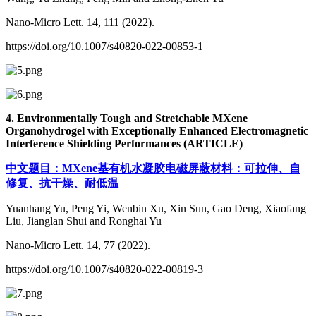
Nano-Micro Lett. 14, 111 (2022).
https://doi.org/10.1007/s40820-022-00853-1
4. Environmentally Tough and Stretchable MXene
Organohydrogel with Exceptionally Enhanced Electromagnetic
Interference Shielding Performances (ARTICLE)
中文题目：MXene基有机水凝胶电磁屏蔽材料：可拉伸、自
修复、抗干燥、耐低温
Yuanhang Yu, Peng Yi, Wenbin Xu, Xin Sun, Gao Deng, Xiaofang
Liu, Jianglan Shui and Ronghai Yu
Nano-Micro Lett. 14, 77 (2022).
https://doi.org/10.1007/s40820-022-00819-3