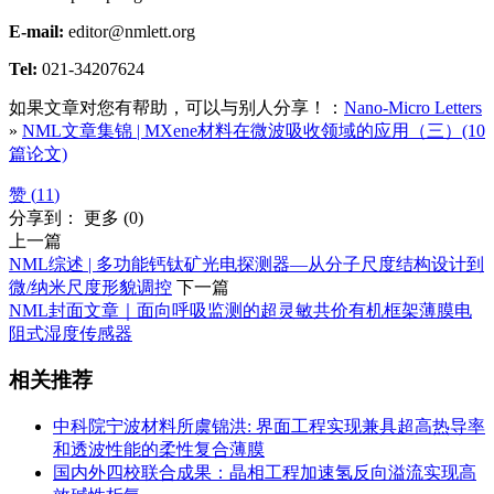
E-mail:
editor@nmlett.org
Tel:
021-34207624
如果文章对您有帮助，可以与别人分享！：
Nano-Micro Letters
»
NML文章集锦 | MXene材料在微波吸收领域的应用（三）(10
篇论文)
赞 (
11
)
分享到：
更多
(
0
)
上一篇
NML综述 | 多功能钙钛矿光电探测器—从分子尺度结构设计到
微/纳米尺度形貌调控
下一篇
NML封面文章｜面向呼吸监测的超灵敏共价有机框架薄膜电
阻式湿度传感器
相关推荐
中科院宁波材料所虞锦洪: 界面工程实现兼具超高热导率
和透波性能的柔性复合薄膜
国内外四校联合成果：晶相工程加速氢反向溢流实现高