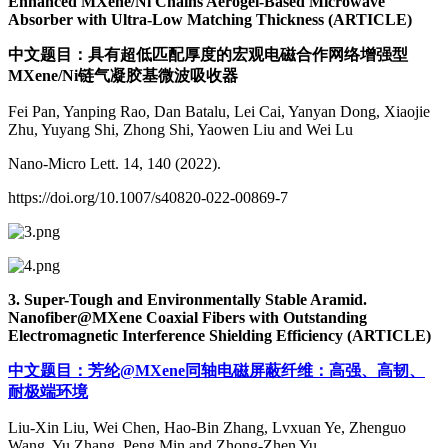
Enhanced MXene/Ni Chains Aerogel-Based Microwave
Absorber with Ultra-Low Matching Thickness (ARTICLE)
中文题目：具有超低匹配厚度的宏观电磁合作网络增强型
MXene/Ni链气凝胶基微波吸收器
Fei Pan, Yanping Rao, Dan Batalu, Lei Cai, Yanyan Dong, Xiaojie
Zhu, Yuyang Shi, Zhong Shi, Yaowen Liu and Wei Lu
Nano-Micro Lett. 14, 140 (2022).
https://doi.org/10.1007/s40820-022-00869-7
3. Super-Tough and Environmentally Stable Aramid.
Nanofiber@MXene Coaxial Fibers with Outstanding
Electromagnetic Interference Shielding Efficiency (ARTICLE)
中文题目：芳纶@MXene同轴电磁屏蔽纤维：高强、高韧、
耐极端环境
Liu-Xin Liu, Wei Chen, Hao-Bin Zhang, Lvxuan Ye, Zhenguo
Wang, Yu Zhang, Peng Min and Zhong-Zhen Yu