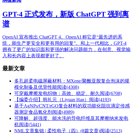
纳微新闻
GPT-4 正式发布，新版 ChatGPT 强到离
谱
OpenAI 宣布推出 ChatGPT 4。OpenAI 称它是“最先进的系
统，能生产更安全和更有用的回复”。和上一代相比，GPT-4
拥有了更广的知识面和更强的解决问题能力，在创意、视觉输
入和长内容上表现都更好了。
最新文章
多孔超柔电磁屏蔽材料：MXene/聚酰亚胺复合泡沫的规
模化制备及优异性能
阅读(4308)
可穿戴摩擦发电织物：高效、稳定、耐久
阅读(6708)
【编委介绍】韩礼元（Liyuan Han）
阅读(4193)
基于AgNPs/CNT/rGO复合材料的双功能化阻抗滴定传感
器测定食品氧化剂
阅读(4989)
可降解、超强度、能水洗的导电纤维及其摩擦纳米发电
机
阅读(5441)
NML文章集锦 | 柔性电子（四）(8篇文章)
阅读(2513)