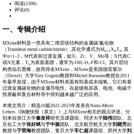
阅读(2308)
评论(0)
一、专辑介绍
MXene材料是一类具有二维层状结构的金属碳/氮化物
（Transition metal carbide/nitride）,其化学通式为M
X
T
, 其
n+1
n
x
中n=1–3，M代表前过渡金属，如Ti、Zr、V、Mo等；X代表C
或N元素，T
为表面基团，通常为-OH,-O,-F和-Cl。其片层结
x
构类似石墨烯，故而得名MXene，MXene是美国德雷塞尔
（Drexel）大学Yury Gogotsi教授和Michel Barsoum教授在2011
年最早发现，由于MXene材料表面有羟基或末端氧，它们有着
过渡金属碳化物的金属导电性。在超级电容器、电池、电磁干
扰屏蔽和复合材料等中得到越来越广泛的应用。
本推文简介：精选10篇2021-2023年发表在Nano-Micro
Letters《纳微快报（英文）》上与MXene相关的观点评述。分
别来自浙江大学
秦发祥
研究员课题组、同济大学
陆伟
团队、北
京化工大学
张好斌
与
于中振
团队、北京航空航天大学
刘晓芳
副
教授与
于荣海
教授团队、复旦大学
车仁超
课题组、郑州大学
刘