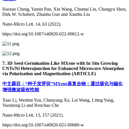
Haoran Cheng, Yamin Pan, Xin Wang, Chuntai Liu, Changyu Shen,
Dirk W. Schubert, Zhanhu Guo and Xianhu Liu
Nano-Micro Lett. 14, 63 (2022).
https://doi.org/10.1007/s40820-022-00812-w
7. 3D Seed-Germination-Like MXene with In Situ Growing
CNTs/Ni Heterojunction for Enhanced Microwave Absorption
via Polarization and Magnetization (ARTICLE)
中文题目：“种子发芽状”MXene基复合物：通过极化与磁化
增强微波吸收性能
Xiao Li, Wenbin You, Chunyang Xu, Lei Wang, Liting Yang,
Yuesheng Li and Renchao Che
Nano-Micro Lett. 13, 157 (2021).
https://doi.org/10.1007/s40820-021-00680-w