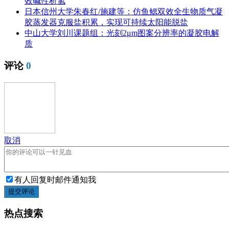
效碱性析氢
日本信州大学朱春红/施建等：仿鱼鳃双效全生物质气凝
胶蒸发器克服盐积累，实现可持续太阳能脱盐
中山大学刘川课题组：光刻2μm图案分辨率的凝胶电解
质
评论
0
取消
有人回复时邮件通知我
提交评论
热点搜索