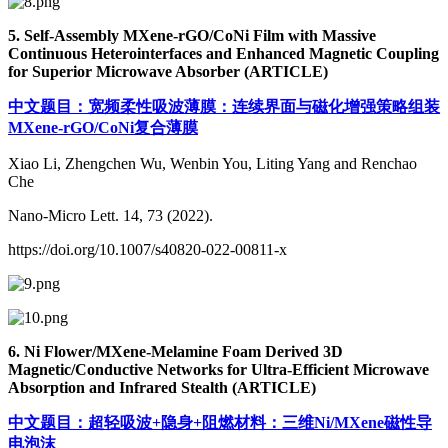
5. Self-Assembly MXene-rGO/CoNi Film with Massive
Continuous Heterointerfaces and Enhanced Magnetic Coupling
for Superior Microwave Absorber (ARTICLE)
中文题目：宽频柔性吸波薄膜：连续界面与磁化增强策略组装
MXene-rGO/CoNi复合薄膜
Xiao Li, Zhengchen Wu, Wenbin You, Liting Yang and Renchao
Che
Nano-Micro Lett. 14, 73 (2022).
https://doi.org/10.1007/s40820-022-00811-x
6. Ni Flower/MXene-Melamine Foam Derived 3D
Magnetic/Conductive Networks for Ultra-Efficient Microwave
Absorption and Infrared Stealth (ARTICLE)
中文题目：超轻吸波+隐身+阻燃材料：三维Ni/MXene磁性导
电泡沫