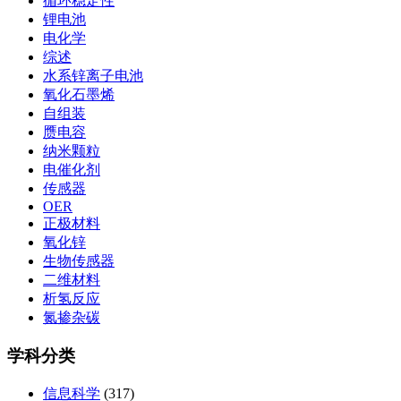
循环稳定性
锂电池
电化学
综述
水系锌离子电池
氧化石墨烯
自组装
赝电容
纳米颗粒
电催化剂
传感器
OER
正极材料
氧化锌
生物传感器
二维材料
析氢反应
氮掺杂碳
学科分类
信息科学
(317)