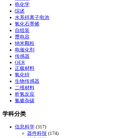
电化学
综述
水系锌离子电池
氧化石墨烯
自组装
赝电容
纳米颗粒
电催化剂
传感器
OER
正极材料
氧化锌
生物传感器
二维材料
析氢反应
氮掺杂碳
学科分类
信息科学
(317)
器件科技
(174)