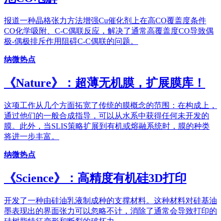
报道一种晶格张力方法增强Cu催化剂上在高CO覆盖度条件
CO化学吸附、C-C偶联反应，解决了通常高覆盖度CO导致偶
极-偶极排斥作用阻碍C-C偶联的问题。
纳微热点
《Nature》：超薄无机膜，扩展膜库！
这项工作从几个方面拓宽了传统的膜概念的范围：在构成上，
通过他们的一般合成指导，可以从水系中获得任何未开发的
膜。此外，当SLIS策略扩展到有机或熔融系统时，膜的种类
将进一步丰富。
纳微热点
《Science》：高精度有机硅3D打印
开发了一种由硅油乳液制成种的支撑材料。这种材料对硅基油
墨表现出的界面张力可以忽略不计，消除了通常会导致打印的