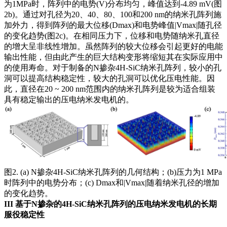
为1MPa时，阵列中的电势(V)分布均匀，峰值达到-4.89 mV(图
2b)。通过对孔径为20、40、80、100和200 nm的纳米孔阵列施
加外力，得到阵列的最大位移(Dmax)和电势峰值|Vmax|随孔径
的变化趋势(图2c)。在相同压力下，位移和电势随纳米孔直径
的增大呈非线性增加。虽然阵列的较大位移会引起更好的电能
输出性能，但由此产生的巨大结构变形将缩短其在实际应用中
的使用寿命。对于制备的N掺杂4H-SiC纳米孔阵列，较小的孔
洞可以提高结构稳定性，较大的孔洞可以优化压电性能。因
此，直径在20 ~ 200 nm范围内的纳米孔阵列是较为适合组装
具有稳定输出的压电纳米发电机的。
图2. (a) N掺杂4H-SiC纳米孔阵列的几何结构；(b)压力为1 MPa
时阵列中的电势分布；(c) Dmax和|Vmax|随着纳米孔径的增加
的变化趋势。
III
基于N掺杂的4H-SiC纳米孔阵列的压电纳米发电机的长期
服役稳定性