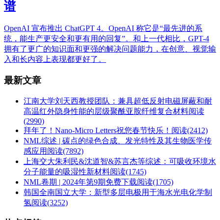
谱
OpenAI 宣布推出 ChatGPT 4。OpenAI 称它是“最先进的系
统，能生产更安全和更有用的回复”。和上一代相比，GPT-4
拥有了更广的知识面和更强的解决问题能力，在创意、视觉输
入和长内容上表现都更好了。
最新文章
江南大学刘天西教授团队：兼具超低反射电磁屏蔽和耐
高温红外隐身性能的层级聚酰亚胺纤维复合材料
阅读
(2990)
拜年了！Nano-Micro Letters祝您春节快乐！
阅读(2412)
NML综述 | 碳点的绿色合成、发光特性及其生物医学传
感应用
阅读(7892)
上海交大朱利民&沈道智&苏言杰等综述：可吸收环境水
分子能量的吸湿性新材料
阅读(1745)
NML卷期 | 2024年第9期免费下载
阅读(1705)
韩国全南国立大学：新型多层电极用于海水光电化学制
氢
阅读(3252)