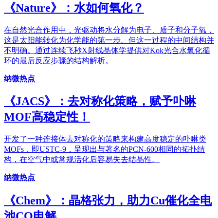
《​Nature》：水如何氧化？
在自然光合作用中，光驱动将水分解为电子、质子和分子氧，
这是太阳能转化为化学能的第一步。但这一过程的中间结构并
不明确。通过连续飞秒X射线晶体学提供对Kok光合水氧化循
环的最后反应步骤的结构解析。
纳微热点
《JACS》：去对称化策略，赋予卟啉
MOF高稳定性！
开发了一种连接体去对称化的策略来构建高度稳定的卟啉类
MOFs，即USTC-9，呈现出与著名的PCN-600相同的拓扑结
构，在空气中或常规活化后容易失去结晶性。
纳微热点
《Chem》：晶格张力，助力Cu催化全电
池CO电解