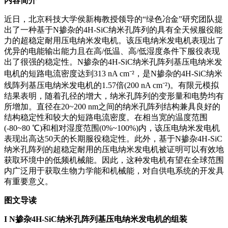
内容简介
近日，北京科技大学侯新梅教授领导的“绿色冶金”研究团队提
出了一种基于N掺杂的4H-SiC纳米孔阵列的具有全天候服役能
力的超稳定耐用压电纳米发电机。该压电纳米发电机表现出了
优异的电能输出能力且在高/低温、高/低湿度条件下服役表现
出了很强的稳定性。N掺杂的4H-SiC纳米孔阵列基压电纳米发
电机的短路电流密度达到313 nA cm⁻²，是N掺杂的4H-SiC纳米
线阵列基压电纳米发电机的1.57倍(200 nA cm⁻²)。有限元模拟
结果表明，随着孔径的增大，纳米孔阵列的变形量和电势均有
所增加。直径在20~200 nm之间的纳米孔阵列结构兼具良好的
结构稳定性和较大的短路电流密度。在相当宽的温度范围
(-80~80 ℃)和相对湿度范围(0%~100%)内，该压电纳米发电机
表现出高达50天的长期服役稳定性。此外，基于N掺杂4H-SiC
纳米孔阵列的超稳定耐用的压电纳米发电机被证明可以有效地
获取环境中的低频机械能。因此，这种发电机有望在全球范围
内广泛用于获取生物力学能和机械能，对自供电系统的开发具
有重要意义。
图文导读
I
N掺杂4H-SiC纳米孔阵列基压电纳米发电机的组装