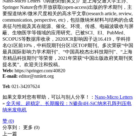
Nano-Micro Letters《纳微快报(英文)》是上海交通大学主办、
Springer Nature合作开放获取(open-access)出版的学术期刊，主
要报道纳米/微米尺度相关的高水平文章(research article, review,
communication, perspective, etc)，包括微纳米材料与结构的合成
表征与性能及其在能源、催化、环境、传感、电磁波吸收与屏
蔽、生物医学等领域的应用研究。已被SCI、EI、PubMed、
SCOPUS等数据库收录，2020JCR影响因子达16.419，学科排
名Q1区前10%，中科院期刊分区1区TOP期刊。多次荣获“中国
最具国际影响力学术期刊”、“中国高校杰出科技期刊”、“上海
市精品科技期刊”等荣誉，2021年荣获“中国出版政府奖期刊奖
提名奖”。欢迎关注和投稿。
Web:
https://springer.com/40820
E-mail:
editor@nmlett.org
Tel:
021-34207624
如果文章对您有帮助，可以与别人分享！：
Nano-Micro Letters
»
全天候、超稳定、长期服役：N掺杂4H-SiC纳米孔阵列压电
纳米发电机
赞 (
0
)
分享到：
更多
(
0
)
上一篇