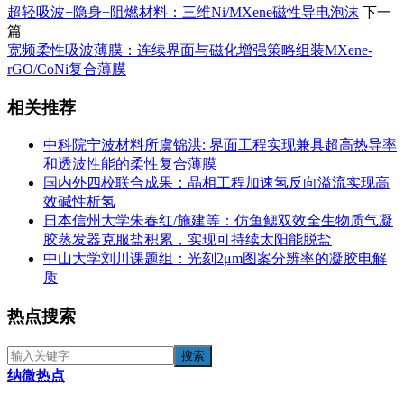
超轻吸波+隐身+阻燃材料：三维Ni/MXene磁性导电泡沫
下一
篇
宽频柔性吸波薄膜：连续界面与磁化增强策略组装MXene-
rGO/CoNi复合薄膜
相关推荐
中科院宁波材料所虞锦洪: 界面工程实现兼具超高热导率
和透波性能的柔性复合薄膜
国内外四校联合成果：晶相工程加速氢反向溢流实现高
效碱性析氢
日本信州大学朱春红/施建等：仿鱼鳃双效全生物质气凝
胶蒸发器克服盐积累，实现可持续太阳能脱盐
中山大学刘川课题组：光刻2μm图案分辨率的凝胶电解
质
热点搜索
纳微热点