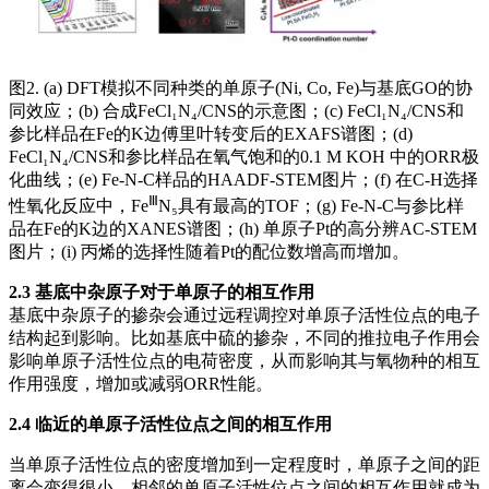
图2. (a) DFT模拟不同种类的单原子(Ni, Co, Fe)与基底GO的协
同效应；(b) 合成FeCl₁N₄/CNS的示意图；(c) FeCl₁N₄/CNS和
参比样品在Fe的K边傅里叶转变后的EXAFS谱图；(d)
FeCl₁N₄/CNS和参比样品在氧气饱和的0.1 M KOH 中的ORR极
化曲线；(e) Fe-N-C样品的HAADF-STEM图片；(f) 在C-H选择
Ⅲ
性氧化反应中，Fe
N₅具有最高的TOF；(g) Fe-N-C与参比样
品在Fe的K边的XANES谱图；(h) 单原子Pt的高分辨AC-STEM
图片；(i) 丙烯的选择性随着Pt的配位数增高而增加。
2.3 基底中杂原子对于单原子的相互作用
基底中杂原子的掺杂会通过远程调控对单原子活性位点的电子
结构起到影响。比如基底中硫的掺杂，不同的推拉电子作用会
影响单原子活性位点的电荷密度，从而影响其与氧物种的相互
作用强度，增加或减弱ORR性能。
2.4 临近的单原子活性位点之间的相互作用
当单原子活性位点的密度增加到一定程度时，单原子之间的距
离会变得很小，相邻的单原子活性位点之间的相互作用就成为