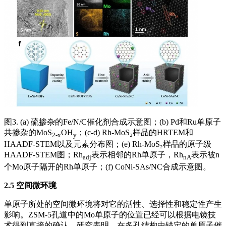
图3. (a) 硫掺杂的Fe/N/C催化剂合成示意图；(b) Pd和Ru单原子
共掺杂的MoS
OH
；(c-d) Rh-MoS₂样品的HRTEM和
2-x
y
HAADF-STEM以及元素分布图；(e) Rh-MoS₂样品的原子级
HAADF-STEM图；Rh
表示相邻的Rh单原子，Rh
表示被n
adj
nA
个Mo原子隔开的Rh单原子；(f) CoNi-SAs/NC合成示意图。
2.5 空间微环境
单原子所处的空间微环境将对它的活性、选择性和稳定性产生
影响。ZSM-5孔道中的Mo单原子的位置已经可以根据电镜技
术得到直接的确认。研究表明，在多孔结构中锚定的单原子催