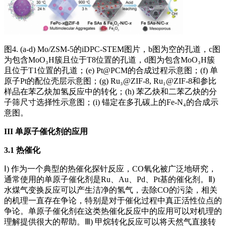
图4. (a-d) Mo/ZSM-5的iDPC-STEM图片，b图为空的孔道，c图
为包含MoO₃H簇且位于T8位置的孔道，d图为包含MoO₃H簇
且位于T1位置的孔道；(e) Pt@PCM的合成过程示意图；(f) 单
原子Pt的配位壳层示意图；(g) Ru₃@ZIF-8, Ru₁@ZIF-8和参比
样品在苯乙炔加氢反应中的转化；(h) 苯乙炔和二苯乙炔的分
子筛尺寸选择性示意图；(i) 锚定在多孔碳上的Fe-N₄的合成示
意图。
III
单原子催化剂的应用
3.1 热催化
Ⅰ) 作为一个典型的热催化探针反应，CO氧化被广泛地研究，
通常使用的单原子催化剂是Ru、Au、Pd、Pt基的催化剂。Ⅱ)
水煤气变换反应可以产生洁净的氢气，去除CO的污染，相关
的机理一直存在争论，特别是对于催化过程中真正活性位点的
争论。单原子催化剂在这类热催化反应中的应用可以对机理的
理解提供很大的帮助。Ⅲ) 甲烷转化反应可以将天然气直接转