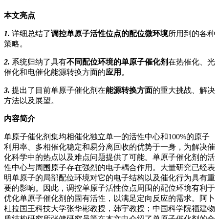
本文亮点
1
.
详细总结了
调控单原子活性位点的配位微环境
所用到的各种
策略。
2.
系统归纳了具有
不同配位环境的单原子催化剂
在热催化、光
催化和电催化能源转换方面的
应用
。
3.
提出了目前单原子催化剂在
能源转换方面
的重大挑战、解决
方法以及展望。
内容简介
单原子催化剂集均相催化独立单一的活性中心和100%的原子
利用率、多相催化稳定和易分离回收的优势于一身，为解决催
化科学中的热点以及难点问题提供了可能。单原子催化剂的活
性中心与周围原子存在强烈的电子耦合作用。大量研究已经表
明单原子的局部配位环境对它的电子结构以及催化行为具有重
要的影响。因此，调控单原子活性位点周围的配位环境有利于
优化单原子催化剂的固有活性，以满足定向反应的需求。阿卜
杜拉国王科技大学张华彬教授，韩宇教授；中国科学院福建物
质结构研究所张健研究员等在本文中介绍了单原子催化剂的合