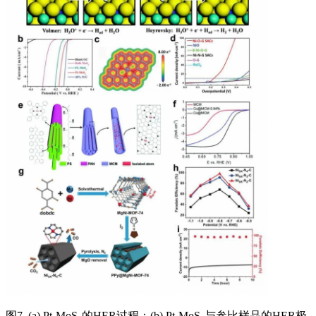
图7. (a) Pt-MoS₂的HER过程；(b) Pt-MoS₂与参比样品的HER极