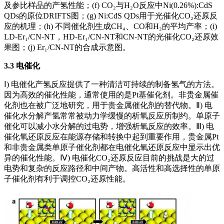
及参比样品的产氢性能；(f) CO₂与H₂O反应中Ni(0.26%):CdS
QDs的原位DRIFTS图；(g) Ni:CdS QDs用于光催化CO₂还原反
应的机理；(h) 不同催化剂生成CH₄、CO和H₂的平均产率；(i)
LD-Er₁/CN-NT，HD-Er₁/CN-NT和CN-NT的光催化CO₂还原效
果图；(j) Er₁/CN-NT的合成示意图。
3.3 电催化
Ⅰ) 电催化产氢反应提供了一种清洁可持续的制备氢气的方法。
因为高效的催化性能，通常使用的是Pt基催化剂。非贵金属催
化剂也在被广泛地研究，用于贵金属催化剂的替代物。Ⅱ) 电
催化水分解产氢常常被动力学缓慢的析氧反应所制约。单原子
催化可以减小水分解的过电势，增强析氧反应的效率。Ⅲ) 电
催化氧还原反应在能源存储和转换中起到重要作用，贵金属Pt
和非贵金属类单原子催化剂都在电催化氧还原反应中显示出优
异的催化性能。Ⅳ) 电催化CO₂还原反应目前的挑战是大的过
电势和复杂的反应路径和中间产物。高活性和高选择性的单原
子催化剂有利于调控CO₂还原性能。