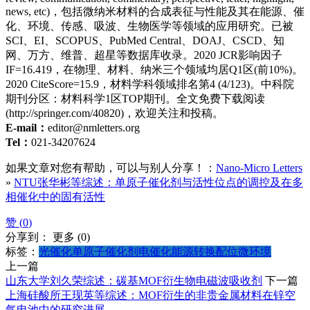
news, etc)，包括微纳米材料的合成表征与性能及其在能源、催
化、环境、传感、吸波、生物医学等领域的应用研究。已被
SCI、EI、SCOPUS、PubMed Central、DOAJ、CSCD、知
网、万方、维普、超星等数据库收录。2020 JCR影响因子
IF=16.419，在物理、材料、纳米三个领域均居Q1区(前10%)。
2020 CiteScore=15.9，材料学科领域排名第4 (4/123)。中科院
期刊分区：材料科学1区TOP期刊。全文免费下载阅读
(http://springer.com/40820)，欢迎关注和投稿。
E-mail：
editor@nmletters.org
Tel：
021-34207624
如果文章对您有帮助，可以与别人分享！：
Nano-Micro Letters
»
NTU张华彬等综述：单原子催化剂与活性位点的调控及在多
相催化中的固有活性
赞 (
0
)
分享到：
更多
(
0
)
标签：
光催化
单原子催化剂
电催化
能源转换
配位微环境
上一篇
山东大学刘久荣综述：碳基MOF衍生物电磁波吸收剂
下一篇
上海硅酸所王现英等综述：MOF衍生的非贵金属材料在锌空
气电池中的研究进展