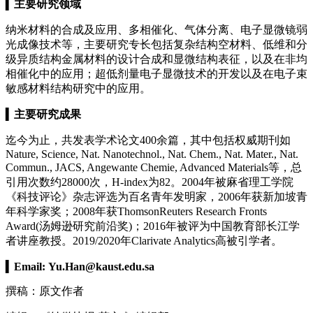
▍
主要研究领域
纳米材料的合成及应用、多相催化、气体分离、电子显微镜弱
光成像技术等，主要研究专长包括复杂结构空材料、低维和分
级异质结构金属材料的设计合成和显微结构表征，以及在非均
相催化中的应用；超低剂量电子显微技术的开发以及在电子束
敏感材料结构研究中的应用。
▍
主要研究成果
迄今为止，共发表学术论文400余篇，其中包括权威期刊如
Nature, Science, Nat. Nanotechnol., Nat. Chem., Nat. Mater., Nat.
Commun., JACS, Angewante Chemie, Advanced Materials等，总
引用次数约28000次，H-index为82。2004年被麻省理工学院
《科技评论》杂志评选为百名青年发明家，2006年获新加坡青
年科学家奖；2008年获ThomsonReuters Research Fronts
Award(汤姆逊研究前沿奖)；2016年被评为中国教育部长江学
者讲座教授。2019/2020年Clarivate Analytics高被引学者。
▍
Email:
Yu.Han@kaust.edu.sa
撰稿：原文作者