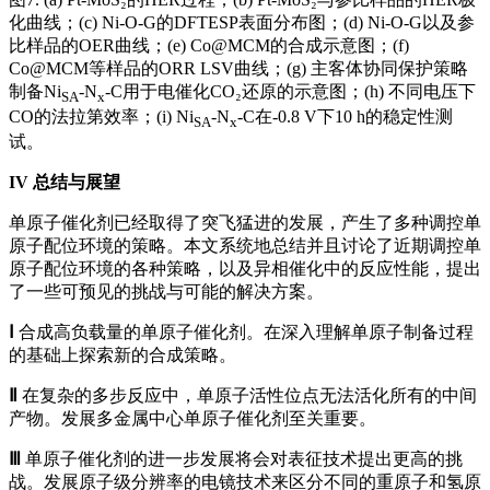
化曲线；(c) Ni-O-G的DFTESP表面分布图；(d) Ni-O-G以及参
比样品的OER曲线；(e) Co@MCM的合成示意图；(f)
Co@MCM等样品的ORR LSV曲线；(g) 主客体协同保护策略
制备Ni
-N
-C用于电催化CO₂还原的示意图；(h) 不同电压下
SA
x
CO的法拉第效率；(i) Ni
-N
-C在-0.8 V下10 h的稳定性测
SA
x
试。
IV
总结与展望
单原子催化剂已经取得了突飞猛进的发展，产生了多种调控单
原子配位环境的策略。本文系统地总结并且讨论了近期调控单
原子配位环境的各种策略，以及异相催化中的反应性能，提出
了一些可预见的挑战与可能的解决方案。
Ⅰ
合成高负载量的单原子催化剂。在深入理解单原子制备过程
的基础上探索新的合成策略。
Ⅱ
在复杂的多步反应中，单原子活性位点无法活化所有的中间
产物。发展多金属中心单原子催化剂至关重要。
Ⅲ
单原子催化剂的进一步发展将会对表征技术提出更高的挑
战。发展原子级分辨率的电镜技术来区分不同的重原子和氢原