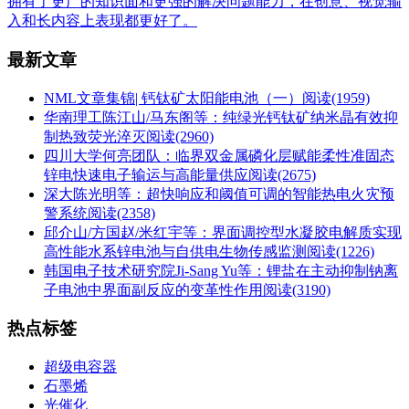
拥有了更广的知识面和更强的解决问题能力，在创意、视觉输
入和长内容上表现都更好了。
最新文章
NML文章集锦| 钙钛矿太阳能电池（一）
阅读(1959)
华南理工陈江山/马东阁等：纯绿光钙钛矿纳米晶有效抑
制热致荧光淬灭
阅读(2960)
四川大学何亮团队：临界双金属磷化层赋能柔性准固态
锌电快速电子输运与高能量供应
阅读(2675)
深大陈光明等：超快响应和阈值可调的智能热电火灾预
警系统
阅读(2358)
邱介山/方国赵/米红宇等：界面调控型水凝胶电解质实现
高性能水系锌电池与自供电生物传感监测
阅读(1226)
韩国电子技术研究院Ji-Sang Yu等：锂盐在主动抑制钠离
子电池中界面副反应的变革性作用
阅读(3190)
热点标签
超级电容器
石墨烯
光催化