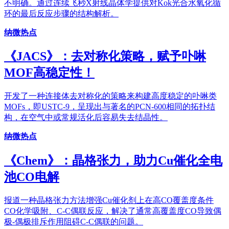
不明确。通过连续飞秒X射线晶体学提供对Kok光合水氧化循
环的最后反应步骤的结构解析。
纳微热点
《JACS》：去对称化策略，赋予卟啉
MOF高稳定性！
开发了一种连接体去对称化的策略来构建高度稳定的卟啉类
MOFs，即USTC-9，呈现出与著名的PCN-600相同的拓扑结
构，在空气中或常规活化后容易失去结晶性。
纳微热点
《Chem》：晶格张力，助力Cu催化全电
池CO电解
报道一种晶格张力方法增强Cu催化剂上在高CO覆盖度条件
CO化学吸附、C-C偶联反应，解决了通常高覆盖度CO导致偶
极-偶极排斥作用阻碍C-C偶联的问题。