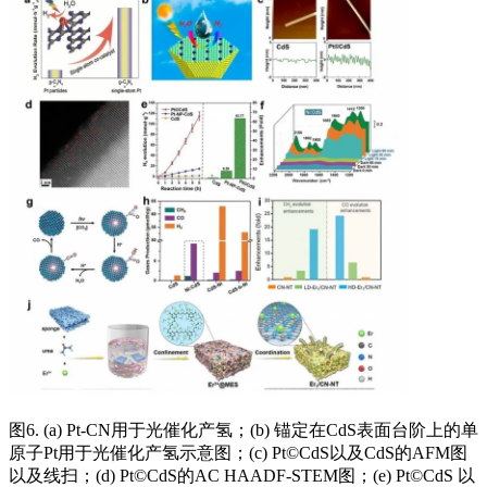
图6. (a) Pt-CN用于光催化产氢；(b) 锚定在CdS表面台阶上的单
原子Pt用于光催化产氢示意图；(c) Pt©CdS以及CdS的AFM图
以及线扫；(d) Pt©CdS的AC HAADF-STEM图；(e) Pt©CdS 以