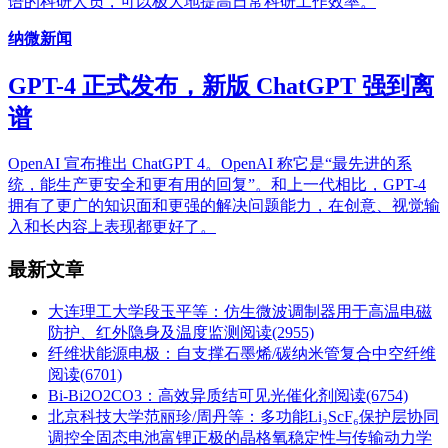
语的科研人员，可以极大地提高日常科研工作效率。
纳微新闻
GPT-4 正式发布，新版 ChatGPT 强到离
谱
OpenAI 宣布推出 ChatGPT 4。OpenAI 称它是“最先进的系
统，能生产更安全和更有用的回复”。和上一代相比，GPT-4
拥有了更广的知识面和更强的解决问题能力，在创意、视觉输
入和长内容上表现都更好了。
最新文章
大连理工大学段玉平等：仿生微波调制器用于高温电磁
防护、红外隐身及温度监测
阅读(2955)
纤维状能源电极：自支撑石墨烯/碳纳米管复合中空纤维
阅读(6701)
Bi-Bi2O2CO3：高效异质结可见光催化剂
阅读(6754)
北京科技大学范丽珍/周丹等：多功能Li₃ScF₆保护层协同
调控全固态电池富锂正极的晶格氧稳定性与传输动力学