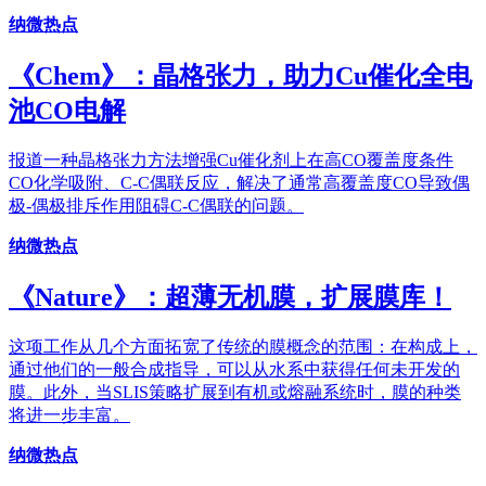
纳微热点
《Chem》：晶格张力，助力Cu催化全电
池CO电解
报道一种晶格张力方法增强Cu催化剂上在高CO覆盖度条件
CO化学吸附、C-C偶联反应，解决了通常高覆盖度CO导致偶
极-偶极排斥作用阻碍C-C偶联的问题。
纳微热点
《Nature》：超薄无机膜，扩展膜库！
这项工作从几个方面拓宽了传统的膜概念的范围：在构成上，
通过他们的一般合成指导，可以从水系中获得任何未开发的
膜。此外，当SLIS策略扩展到有机或熔融系统时，膜的种类
将进一步丰富。
纳微热点