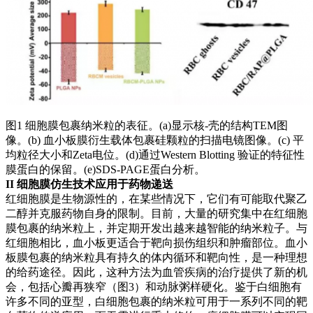
图1 细胞膜包裹纳米粒的表征。(a)显示核-壳的结构TEM图
像。(b) 血小板膜衍生载体包裹硅颗粒的扫描电镜图像。(c) 平
均粒径大小和Zeta电位。(d)通过Western Blotting 验证的特征性
膜蛋白的保留。(e)SDS-PAGE蛋白分析。
II
细胞膜仿生技术应用于药物递送
红细胞膜是生物源性的，在某些情况下，它们有可能取代聚乙
二醇并克服药物自身的限制。目前，大量的研究集中在红细胞
膜包裹的纳米粒上，并定期开发出越来越智能的纳米粒子。与
红细胞相比，血小板更适合于靶向损伤组织和肿瘤部位。血小
板膜包裹的纳米粒具有持久的体内循环和靶向性，是一种理想
的给药途径。因此，这种方法为血管疾病的治疗提供了新的机
会，包括心瓣再狭窄（图3）和动脉粥样硬化。鉴于白细胞有
许多不同的亚型，白细胞包裹的纳米粒可用于一系列不同的靶