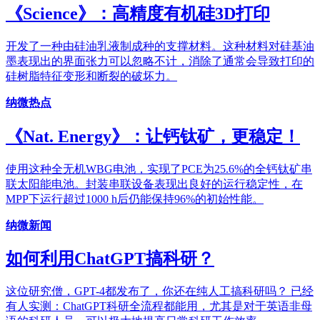
《Science》：高精度有机硅3D打印
开发了一种由硅油乳液制成种的支撑材料。这种材料对硅基油
墨表现出的界面张力可以忽略不计，消除了通常会导致打印的
硅树脂特征变形和断裂的破坏力。
纳微热点
《Nat. Energy》：让钙钛矿，更稳定！
使用这种全无机WBG电池，实现了PCE为25.6%的全钙钛矿串
联太阳能电池。封装串联设备表现出良好的运行稳定性，在
MPP下运行超过1000 h后仍能保持96%的初始性能。
纳微新闻
如何利用ChatGPT搞科研？
这位研究僧，GPT-4都发布了，你还在纯人工搞科研吗？ 已经
有人实测：ChatGPT科研全流程都能用，尤其是对于英语非母