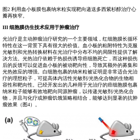
图2 利用血小板膜包裹纳米粒实现靶向递送多西紫杉醇治疗心
瓣再狭窄。
III
细胞膜仿生技术应用于肿瘤治疗
光治疗是主动肿瘤治疗研究的一个主要领域，红细胞膜长循环
特性在这一背景下具有很大的价值。血小板的粘附特性为克服
光敏剂和光热转换材料在光治疗中分布不均的局限性提供了解
决方法。光热治疗依赖于热损伤诱导癌细胞死亡，而这种损伤
后的反馈可以促进血小板的被动靶向性，导致其额外的募集和
光热效应的增强。白细胞包裹的纳米粒被证明是非常适合光治
疗的理想粒子，可提高体内活性光敏剂/光热化合物的生物相
容性和靶向性。已经开发出的几种用于光治疗的癌细胞膜包裹
纳米粒子能够有效地靶向同源肿瘤，以传递光敏剂/光热化合
物，并且与化疗或肿瘤饥饿策略相结合，能够达到显著的抗肿
瘤效果（图4）。