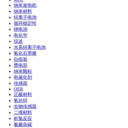
纳米发电机
纳米材料
锌离子电池
循环稳定性
锂电池
电化学
综述
水系锌离子电池
氧化石墨烯
自组装
赝电容
纳米颗粒
电催化剂
传感器
OER
正极材料
氧化锌
生物传感器
二维材料
析氢反应
氮掺杂碳