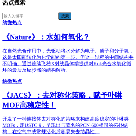
热点搜索
纳微热点
《​Nature》：水如何氧化？
在自然光合作用中，光驱动将水分解为电子、质子和分子氧，
这是太阳能转化为化学能的第一步。但这一过程的中间结构并
不明确。通过连续飞秒X射线晶体学提供对Kok光合水氧化循
环的最后反应步骤的结构解析。
纳微热点
《JACS》：去对称化策略，赋予卟啉
MOF高稳定性！
开发了一种连接体去对称化的策略来构建高度稳定的卟啉类
MOFs，即USTC-9，呈现出与著名的PCN-600相同的拓扑结
构，在空气中或常规活化后容易失去结晶性。