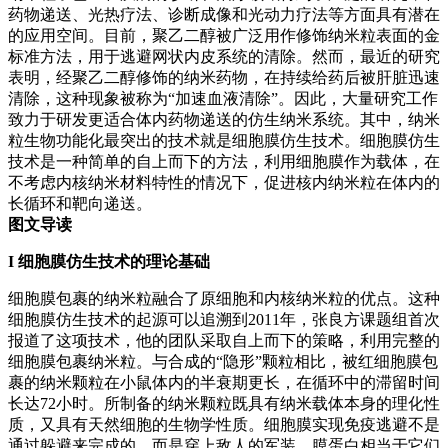
药物递送、光热疗法、诊断成像和光动力疗法等方面具有潜在
的应用空间。目前，聚乙二醇被广泛用作修饰纳米粒表面的金
标准方法，用于逃避网状内皮系统的清除。然而，最近的研究
表明，经聚乙二醇修饰的纳米药物，在持续给药后被肝脏迅速
清除，这种现象被称为“加速血液清除”。因此，大量研究工作
致力于研发更适合体内药物递送的仿生纳米系统。其中，纳米
粒生物功能化最突出的技术就是细胞膜仿生技术。细胞膜仿生
技术是一种简单的自上而下的方法，利用细胞膜作为载体，在
不考虑内核纳米材料特性的情况下，促进核内纳米粒在体内的
长循环和靶向递送。
图文导读
I
细胞膜仿生技术的理论基础
细胞膜包裹的纳米粒融合了原细胞和内核纳米粒的优点。这种
细胞膜仿生技术的起源可以追溯到2011年，张良方课题组首次
报道了这项技术，他的团队采取自上而下的策略，利用完整的
细胞膜包裹纳米粒。与合成的“隐形”颗粒相比，被红细胞膜包
裹的纳米颗粒在小鼠体内的半衰期更长，在循环中的滞留时间
长达72小时。所制备的纳米颗粒既具有纳米载体本身的理化性
质，又具有天然细胞的生物学性质。细胞膜实现免疫逃避不是
通过躲避来完成的，而是穿上敌人的军装，膜蛋白相当于它们