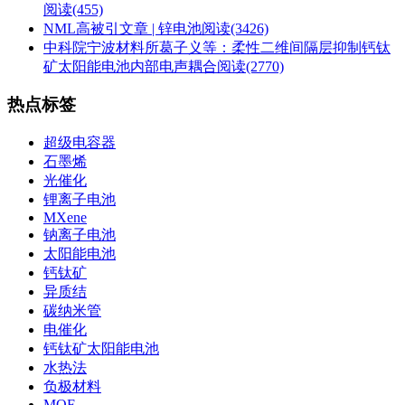
阅读(455)
NML高被引文章 | 锌电池
阅读(3426)
中科院宁波材料所葛子义等：柔性二维间隔层抑制钙钛
矿太阳能电池内部电声耦合
阅读(2770)
热点标签
超级电容器
石墨烯
光催化
锂离子电池
MXene
钠离子电池
太阳能电池
钙钛矿
异质结
碳纳米管
电催化
钙钛矿太阳能电池
水热法
负极材料
MOF