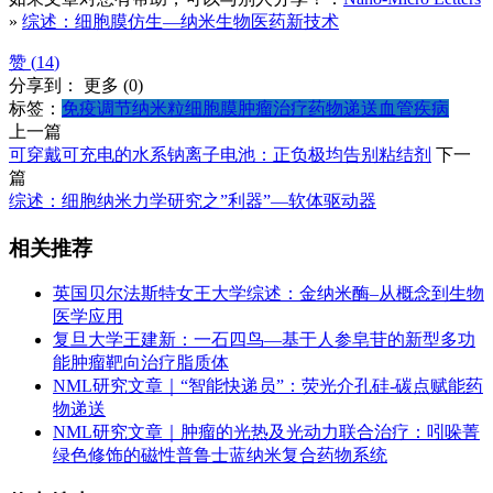
»
综述：细胞膜仿生—纳米生物医药新技术
赞 (
14
)
分享到：
更多
(
0
)
标签：
免疫调节
纳米粒
细胞膜
肿瘤治疗
药物递送
血管疾病
上一篇
可穿戴可充电的水系钠离子电池：正负极均告别粘结剂
下一
篇
综述：细胞纳米力学研究之”利器”—软体驱动器
相关推荐
英国贝尔法斯特女王大学综述：金纳米酶–从概念到生物
医学应用
复旦大学王建新：一石四鸟—基于人参皂苷的新型多功
能肿瘤靶向治疗脂质体
NML研究文章｜“智能快递员”：荧光介孔硅-碳点赋能药
物递送
NML研究文章｜肿瘤的光热及光动力联合治疗：吲哚菁
绿色修饰的磁性普鲁士蓝纳米复合药物系统