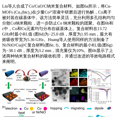
Liu等人合成了Co/CuO/C纳米复合材料。如图6a所示，将Cu-
MOFs (Cu₃(btc)₂)在少量Co²⁺溶液中研磨后进行热解，Co离子
被封装在碳基体中。该方法简单灵活，充分利用多孔结构均匀
分散Co纳米颗粒，进一步防止Co 纳米颗粒的团聚。在图6b和
c中，Co和Cu元素均匀分布在碳基体上。复合材料在13.72
GHz时最小RL值 (图6d)为−25.0 dB，厚度为1.95 mm，最大有
效吸收带宽为5.36 GHz。Huang等人使用同样的方法制备了
Ni/NiO/Cu@C复合材料(图6e, f)。复合材料的最小RL值(图6g)
为−38.1 dB，厚度为3.2 mm，填充量仅为10%。图6h显示了上
述两种纳米复合材料的吸收机理，并通过改进的等效电路模式
来阐明。