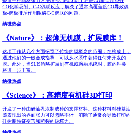
报道一种晶格张力方法增强Cu催化剂上在高CO覆盖度条件
CO化学吸附、C-C偶联反应，解决了通常高覆盖度CO导致偶
极-偶极排斥作用阻碍C-C偶联的问题。
纳微热点
《Nature》：超薄无机膜，扩展膜库！
这项工作从几个方面拓宽了传统的膜概念的范围：在构成上，
通过他们的一般合成指导，可以从水系中获得任何未开发的
膜。此外，当SLIS策略扩展到有机或熔融系统时，膜的种类
将进一步丰富。
纳微热点
《Science》：高精度有机硅3D打印
开发了一种由硅油乳液制成种的支撑材料。这种材料对硅基油
墨表现出的界面张力可以忽略不计，消除了通常会导致打印的
硅树脂特征变形和断裂的破坏力。
纳微热点