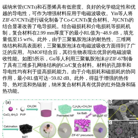
碳纳米管(CNTs)和石墨烯具有低密度、良好的化学稳定性和优
越的导电性，可作为增强材料应用于电磁波吸收。Yin等人将
ZIF-67/CNTs进行碳化制备了Co-C/CNTs复合材料。与CNTs的
结合显著改善了电导损耗。结合磁损耗和介电损耗等损耗机
制，复合材料在2.99 mm厚度下的最小RL值为−48.9 dB，填充
量低至15 wt%。此外，由于三聚氰胺泡沫的耐热性、三维网
络结构和高表面积，三聚氰胺泡沫在电磁波吸收方面得到了广
泛的应用。与MOF结合后，其衍生物表现出优异的电磁波吸
收性能。如图5所示，Gu等人利用三聚氰胺泡沫@ZIF-67制备
了具有三维多孔网络结构的Co/C复合材料。材料的孔隙率和
导电性均有利于提高损耗能力。由于介电损耗和磁损耗的协同
作用，最小RL值可达−59.82 dB。此外，得益于增强的热传
导、热对流和热辐射，纳米复合材料具有优异的红外隐身和隔
热功能。