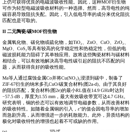
上仍可获得优良的电磁波吸收性能。因此，这种MOF衍生物
可作为轻型电磁波吸收材料的一种选择。然而，高导电性的纯
碳容易导致阻抗失配。因此，引入低电导率的成分来优化阻抗
匹配也是可取的。
II
二元陶瓷/碳MOF衍生物
金属氧化物、碳化物或硫化物，如TiO₂、ZnO、CuO、ZrO₂、
MgO、CoS₂等具有较高的化学稳定性和热稳定性，但低的电
磁波损耗能力阻碍了其单独应用。故将这些陶瓷材料与碳材料
相结合，可以有效地解决高导电性碳引起的阻抗不匹配的问
题，从而获得良好的吸收性能。
Ma等人通过腐蚀金属Co并将Cu(NO₃)₂浸渍到碳中，制备了
ZIF-67衍生的纳米多孔CuO/碳复合材料(图2a-d)。由于其良好
的阻抗匹配，复合材料(图2e)的最小RL值在14.9 GHz时达到
−57.5 dB，厚度为1.55 mm，最大有效吸收带宽可达4.7 GHz。
研究表明，铜的价态可以有效地调节电磁参数，从而改善材料
的吸收特性。如随着金属铜的引入，
ε″
的值会因电导率的增加
而急剧升高，从而增强进一步的耗散能力。此外，异质结构的
极化对吸收特性的增强也起着不可或缺的作用。