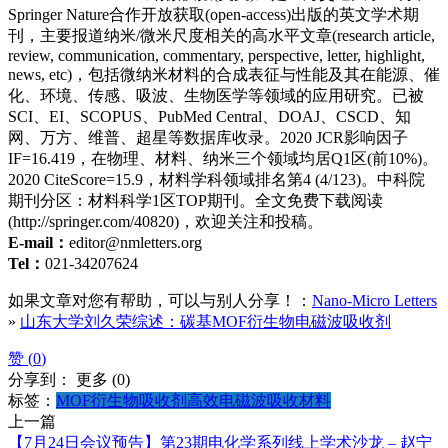
Springer Nature合作开放获取(open-access)出版的英文学术期
刊，主要报道纳米/微米尺度相关的高水平文章(research article,
review, communication, commentary, perspective, letter, highlight,
news, etc)，包括微纳米材料的合成表征与性能及其在能源、催
化、环境、传感、吸波、生物医学等领域的应用研究。已被
SCI、EI、SCOPUS、PubMed Central、DOAJ、CSCD、知
网、万方、维普、超星等数据库收录。2020 JCR影响因子
IF=16.419，在物理、材料、纳米三个领域均居Q1区(前10%)。
2020 CiteScore=15.9，材料学科领域排名第4 (4/123)。中科院
期刊分区：材料科学1区TOP期刊。全文免费下载阅读
(http://springer.com/40820)，欢迎关注和投稿。
E-mail：
editor@nmletters.org
Tel：
021-34207624
如果文章对您有帮助，可以与别人分享！：
Nano-Micro Letters
»
山东大学刘久荣综述：碳基MOF衍生物电磁波吸收剂
赞 (
0
)
分享到：
更多
(
0
)
标签：
MOF衍生物
吸收剂
高效电磁波吸收材料
上一篇
【7月24日会议预告】第23期电化学系列线上学术沙龙 – 赵宁