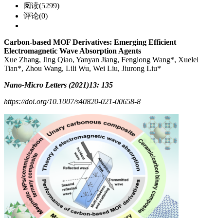
阅读(5299)
评论(0)
Carbon-based MOF Derivatives: Emerging Efficient
Electromagnetic Wave Absorption Agents
Xue Zhang, Jing Qiao, Yanyan Jiang, Fenglong Wang*, Xuelei
Tian*, Zhou Wang, Lili Wu, Wei Liu, Jiurong Liu*
Nano-Micro Letters
(2021)
13: 135
https://doi.org/10.1007/s40820-021-00658-8