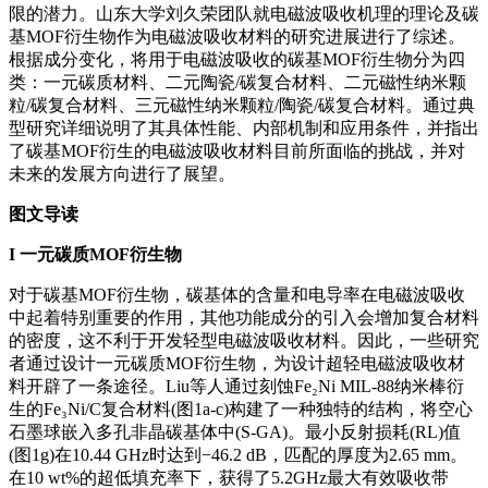
限的潜力。山东大学刘久荣团队就电磁波吸收机理的理论及碳
基MOF衍生物作为电磁波吸收材料的研究进展进行了综述。
根据成分变化，将用于电磁波吸收的碳基MOF衍生物分为四
类：一元碳质材料、二元陶瓷/碳复合材料、二元磁性纳米颗
粒/碳复合材料、三元磁性纳米颗粒/陶瓷/碳复合材料。通过典
型研究详细说明了其具体性能、内部机制和应用条件，并指出
了碳基MOF衍生的电磁波吸收材料目前所面临的挑战，并对
未来的发展方向进行了展望。
图文导读
I
一元碳质MOF衍生物
对于碳基MOF衍生物，碳基体的含量和电导率在电磁波吸收
中起着特别重要的作用，其他功能成分的引入会增加复合材料
的密度，这不利于开发轻型电磁波吸收材料。因此，一些研究
者通过设计一元碳质MOF衍生物，为设计超轻电磁波吸收材
料开辟了一条途径。Liu等人通过刻蚀Fe₂Ni MIL-88纳米棒衍
生的Fe₃Ni/C复合材料(图1a-c)构建了一种独特的结构，将空心
石墨球嵌入多孔非晶碳基体中(S-GA)。最小反射损耗(RL)值
(图1g)在10.44 GHz时达到−46.2 dB，匹配的厚度为2.65 mm。
在10 wt%的超低填充率下，获得了5.2GHz最大有效吸收带