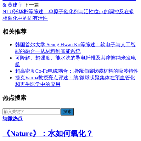
& 黄建宇
下一篇
NTU张华彬等综述：单原子催化剂与活性位点的调控及在多
相催化中的固有活性
相关推荐
韩国首尔大学 Seung Hwan Ko等综述：软电子与人工智
能的融合—从材料到智能系统
可降解、超强度、能水洗的导电纤维及其摩擦纳米发电
机
超高密度Co-Fe电磁耦合：增强海绵状碳材料的吸波特性
捷克Varma教授亮点评述：纳/微球状聚集体在预血管化
和再生医学中的应用
热点搜索
纳微热点
《​Nature》：水如何氧化？