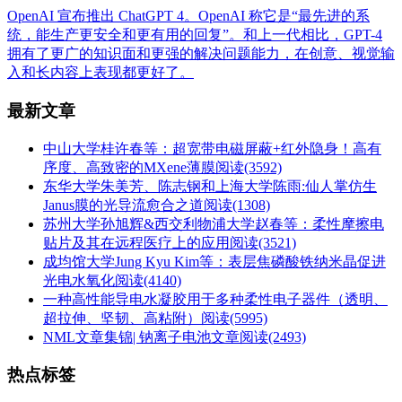
OpenAI 宣布推出 ChatGPT 4。OpenAI 称它是“最先进的系
统，能生产更安全和更有用的回复”。和上一代相比，GPT-4
拥有了更广的知识面和更强的解决问题能力，在创意、视觉输
入和长内容上表现都更好了。
最新文章
中山大学桂许春等：超宽带电磁屏蔽+红外隐身！高有
序度、高致密的MXene薄膜
阅读(3592)
东华大学朱美芳、陈志钢和上海大学陈雨:仙人掌仿生
Janus膜的光导流愈合之道
阅读(1308)
苏州大学孙旭辉&西交利物浦大学赵春等：柔性摩擦电
贴片及其在远程医疗上的应用
阅读(3521)
成均馆大学Jung Kyu Kim等：表层焦磷酸铁纳米晶促进
光电水氧化
阅读(4140)
一种高性能导电水凝胶用于多种柔性电子器件（透明、
超拉伸、坚韧、高粘附）
阅读(5995)
NML文章集锦| 钠离子电池文章
阅读(2493)
热点标签