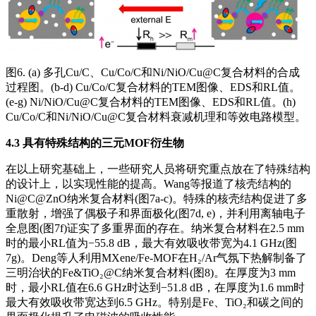
图6. (a) 多孔Cu/C、Cu/Co/C和Ni/NiO/Cu@C复合材料的合成
过程图。(b-d) Cu/Co/C复合材料的TEM图像、EDS和RL值。
(e-g) Ni/NiO/Cu@C复合材料的TEM图像、EDS和RL值。(h)
Cu/Co/C和Ni/NiO/Cu@C复合材料衰减机理和等效电路模型。
4.3 具有特殊结构的三元MOF衍生物
在以上研究基础上，一些研究人员将研究重点放在了特殊结构
的设计上，以实现性能的提高。Wang等报道了核壳结构的
Ni@C@ZnO纳米复合材料(图7a-c)。特殊的核壳结构促进了多
重散射，增强了偶极子和界面极化(图7d, e)，并利用离轴电子
全息图(图7f)证实了多重界面的存在。纳米复合材料在2.5 mm
时的最小RL值为−55.8 dB，最大有效吸收带宽为4.1 GHz(图
7g)。Deng等人利用MXene/Fe-MOF在H₂/Ar气氛下热解制备了
三明治状的Fe&TiO₂@C纳米复合材料(图8)。在厚度为3 mm
时，最小RL值在6.6 GHz时达到−51.8 dB，在厚度为1.6 mm时
最大有效吸收带宽达到6.5 GHz。特别是Fe、TiO₂和碳之间的