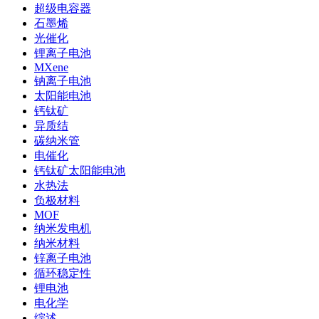
超级电容器
石墨烯
光催化
锂离子电池
MXene
钠离子电池
太阳能电池
钙钛矿
异质结
碳纳米管
电催化
钙钛矿太阳能电池
水热法
负极材料
MOF
纳米发电机
纳米材料
锌离子电池
循环稳定性
锂电池
电化学
综述