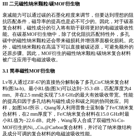
III
二元磁性纳米颗粒/碳MOF衍生物
衰减能力可以通过碳的石墨化程度来调节，但要达到理想的阻
抗匹配条件，磁导率的提高也是必不可少的。因此，对于碳基
复合材料，磁性成分的引入将有助于获得更好的电磁波吸收性
能。在碳基MOF衍生物中，除了优化阻抗匹配特性外，多孔
碳中的磁性纳米颗粒还会带来磁损耗并增强界面极化损耗。此
外，磁性纳米颗粒在高温下可以直接被碳还原，可避免额外的
还原步骤。因此，MOF衍生的磁性纳米颗粒/碳纳米复合材料
被广泛应用于电磁波吸收。
3.1 简单磁性MOF衍生物
Lv等人通过ZIF-67的直接热分解制备了多孔Co/C纳米复合材
料(图3a-b)。最小RL值(图3c)可以达到−35.3 dB，匹配厚度为4
mm。并在2.5 mm处实现了5.8 GHz的最大有效吸收带宽。性能
的提高归因于多孔结构与磁性成分和碳之间的协同效应。同
样，如图3d-f所示，Qiang等人利用普鲁士蓝制备了Fe/C纳米复
合材料，在2 mm厚度下，Fe/C纳米复合材料在15.0 GHz时最
小RL值为−22.6 dB。此外，Wang等人合成了双磁性Ni-Co-
MOF衍生的Ni₁₋ₓCoₓ@Carbon复合材料，并讨论了纳米微结构
及成分可调的复合材料的电磁波吸收性能。