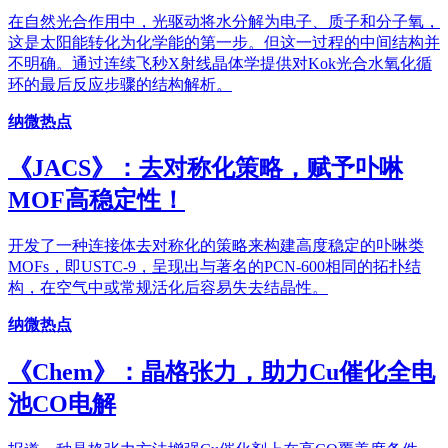
在自然光合作用中，光驱动将水分解为电子、质子和分子氧，
这是太阳能转化为化学能的第一步。但这一过程的中间结构并
不明确。通过连续飞秒X射线晶体学提供对Kok光合水氧化循
环的最后反应步骤的结构解析。
纳微热点
《JACS》：去对称化策略，赋予卟啉
MOF高稳定性！
开发了一种连接体去对称化的策略来构建高度稳定的卟啉类
MOFs，即USTC-9，呈现出与著名的PCN-600相同的拓扑结
构，在空气中或常规活化后容易失去结晶性。
纳微热点
《Chem》：晶格张力，助力Cu催化全电
池CO电解