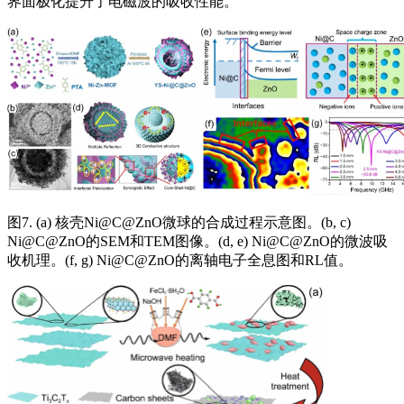
界面极化提升了电磁波的吸收性能。
图7. (a) 核壳Ni@C@ZnO微球的合成过程示意图。(b, c)
Ni@C@ZnO的SEM和TEM图像。(d, e) Ni@C@ZnO的微波吸
收机理。(f, g) Ni@C@ZnO的离轴电子全息图和RL值。