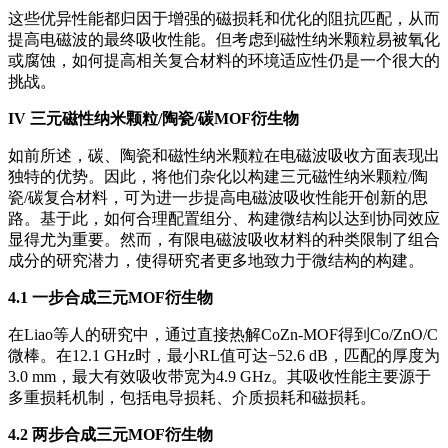
这些优异性能都归因于增强的磁损耗和优化的阻抗匹配，从而
提高电磁波的最终吸收性能。但考虑到磁性纳米颗粒易被氧化
或腐蚀，如何提高相关复合材料的环境适应性仍是一个很大的
挑战。
IV
三元磁性纳米颗粒/陶瓷/碳MOF衍生物
如前所述，碳、陶瓷和磁性纳米颗粒在电磁波吸收方面表现出
独特的优势。因此，将他们杂化以构建三元磁性纳米颗粒/陶
瓷/碳复合材料，可为进一步提高电磁波吸收性能开创新的思
路。基于此，如何合理配置组分、构建微结构以达到协同效应
显得尤为重要。然而，有限电磁波吸收材料的种类限制了组合
成分的研究潜力，使得研究者更多地致力于微结构的构建。
4.1 一步合成三元MOF衍生物
在Liao等人的研究中，通过直接热解CoZn-MOF得到Co/ZnO/C
微棒。在12.1 GHz时，最小RL值可达−52.6 dB，匹配的厚度为
3.0 mm，最大有效吸收带宽为4.9 GHz。其吸收性能主要源于
多重损耗机制，包括电导损耗、介质损耗和磁损耗。
4.2 两步合成三元MOF衍生物