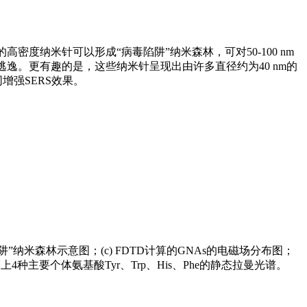
度纳米针可以形成“病毒陷阱”纳米森林，可对50-100 nm
逃逸。更有趣的是，这些纳米针呈现出由许多直径约为40 nm的
增强SERS效果。
阱”纳米森林示意图；(c) FDTD计算的GNAs的电磁场分布图；
 Au簇上4种主要个体氨基酸Tyr、Trp、His、Phe的静态拉曼光谱。