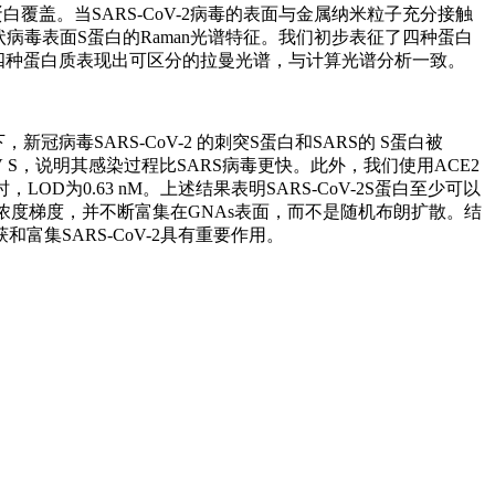
小的S蛋白覆盖。当SARS-CoV-2病毒的表面与金属纳米粒子充分接触
病毒表面S蛋白的Raman光谱特征。我们初步表征了四种蛋白
1d-e。这四种蛋白质表现出可区分的拉曼光谱，与计算光谱分析一致。
新冠病毒SARS-CoV-2 的刺突S蛋白和SARS的 S蛋白被
CoV S，说明其感染过程比SARS病毒更快。此外，我们使用ACE2
时，LOD为0.63 nM。上述结果表明SARS-CoV-2S蛋白至少可以
生浓度梯度，并不断富集在GNAs表面，而不是随机布朗扩散。结
集SARS-CoV-2具有重要作用。