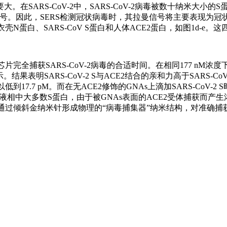
子要大。在SARS-CoV-2中，SARS-CoV-2病毒被数十纳米大
号。因此，SERS检测冠状病毒时，其拉曼信号将主要表现为冠状
oV-2核衣壳N蛋白、SARS-CoV S蛋白和人体ACE2蛋白，如图
完全捕获SARS-CoV-2病毒的合适时间。在相同177 nM浓度下，
。结果表明SARS-CoV-2 S与ACE2结合的亲和力高于SARS-
到17.7 pM。而在无ACE2修饰的GNAs上滴加SARS-CoV-2 S
于液相中大多数S蛋白，由于被GNAs表面的ACE2受体捕获而产
过倾斜金纳米针形成物理的“病毒捕集器”纳米结构，对准确捕获和富