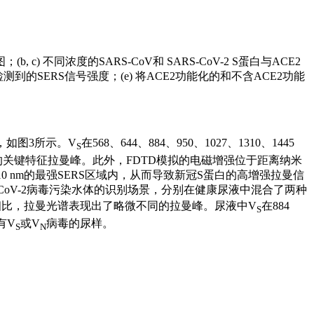
(b, c) 不同浓度的SARS-CoV和 SARS-CoV-2 S蛋白与ACE2
后检测到的SERS信号强度；(e) 将ACE2功能化的和不含ACE2功能
，如图3所示。V
在568、644、884、950、1027、1310、1445
S
颗粒的关键特征拉曼峰。此外，FDTD模拟的电磁增强位于距离纳米
10 nm的最强SERS区域内，从而导致新冠S蛋白的高增强拉曼信
S-CoV-2病毒污染水体的识别场景，分别在健康尿液中混合了两种
病毒相比，拉曼光谱表现出了略微不同的拉曼峰。尿液中V
在884
S
有V
或V
病毒的尿样。
S
N