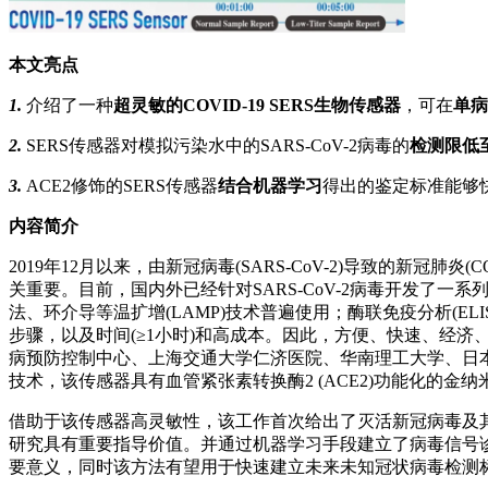
本文亮点
1
.
介绍了一种
超灵敏的COVID-19 SERS生物传感器
，可在
单病
2.
SERS传感器对模拟污染水中的SARS-CoV-2病毒的
检测限低至8
3.
ACE2修饰的SERS传感器
结合机器学习
得出的鉴定标准能够
内容简介
2019年12月以来，由新冠病毒(SARS-CoV-2)导致的新
关重要。目前，国内外已经针对SARS-CoV-2病毒开发了
法、环介导等温扩增(LAMP)技术普遍使用；酶联免疫分析(
步骤，以及时间(≥1小时)和高成本。因此，方便、快速、经
病预防控制中心、上海交通大学仁济医院、华南理工大学、日本
技术，该传感器具有血管紧张素转换酶2 (ACE2)功能化的金纳
借助于该传感器高灵敏性，该工作首次给出了灭活新冠病毒及其表
研究具有重要指导价值。并通过机器学习手段建立了病毒信号诊断标准
要意义，同时该方法有望用于快速建立未来未知冠状病毒检测