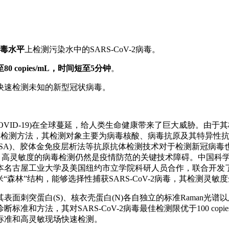
毒水平
上检测污染水中的SARS-CoV-2病毒。
0 copies/mL，时间短至5分钟
。
快速检测未知的新型冠状病毒。
冠肺炎(COVID-19)在全球蔓延，给人类生命健康带来了巨大威
一系列检测方法，其检测对象主要为病毒核酸、病毒抗原及其特异性
ELISA)、胶体金免疫层析法等抗原抗体检测技术对于检测新冠
济、高灵敏度的病毒检测仍然是疫情防范的关键技术障碍。中国科
名古屋工业大学及美国纽约市立学院科研人员合作，联合开发了一
米“森林”结构，能够选择性捕获SARS-CoV-2病毒，其检测灵
面刺突蛋白(S)、核衣壳蛋白(N)各自独立的标准Raman光谱
和方法，其对SARS-CoV-2病毒最佳检测限优于100 cop
标准和高灵敏现场快速检测。