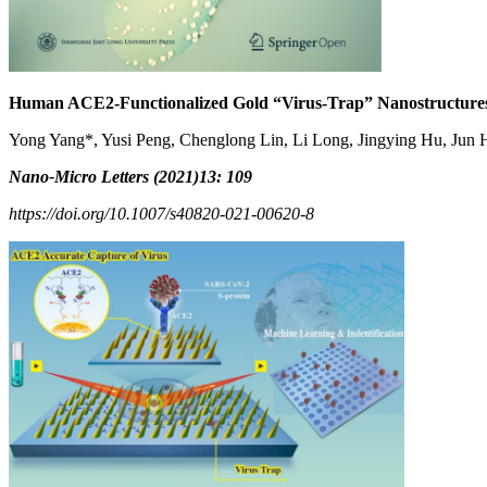
Human ACE2-Functionalized Gold “Virus-Trap” Nanostructures
Yong Yang*, Yusi Peng, Chenglong Lin, Li Long, Jingying Hu, Jun 
Nano-Micro Letters
(2021)
13: 109
https://doi.org/10.1007/s40820‑021‑00620‑8