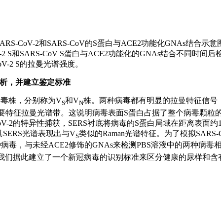
) SARS-CoV-2和SARS-CoV的S蛋白与ACE2功能化GNAs结合示意图；
V-2 S和SARS-CoV S蛋白与ACE2功能化的GNAs结合不同时间
V-2 S的拉曼光谱强度。
谱分析，并建立鉴定标准
病毒株，分别称为V
和V
株。两种病毒都有明显的拉曼特征信号
S
N
S蛋白的主要特征拉曼光谱带。这说明病毒表面S蛋白占据了整个病毒
CoV-2的特异性捕获，SERS衬底将病毒的S蛋白局域在距离表面约
，其SERS光谱表现出与V
类似的Raman光谱特征。为了模拟SAR
S
两种病毒，与未经ACE2修饰的GNAs来检测PBS溶液中的两种
我们据此建立了一个新冠病毒的识别标准来区分健康的尿样和含