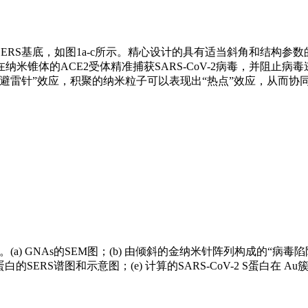
S基底，如图1a-c所示。精心设计的具有适当斜角和结构参数的高密
锥体的ACE2受体精准捕获SARS-CoV-2病毒，并阻止病毒
雷针”效应，积聚的纳米粒子可以表现出“热点”效应，从而协同
a) GNAs的SEM图；(b) 由倾斜的金纳米针阵列构成的“病毒陷
CE2蛋白的SERS谱图和示意图；(e) 计算的SARS-CoV-2 S蛋白在