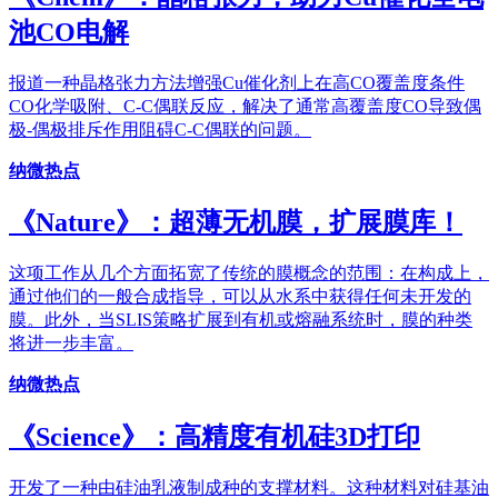
池CO电解
报道一种晶格张力方法增强Cu催化剂上在高CO覆盖度条件
CO化学吸附、C-C偶联反应，解决了通常高覆盖度CO导致偶
极-偶极排斥作用阻碍C-C偶联的问题。
纳微热点
《Nature》：超薄无机膜，扩展膜库！
这项工作从几个方面拓宽了传统的膜概念的范围：在构成上，
通过他们的一般合成指导，可以从水系中获得任何未开发的
膜。此外，当SLIS策略扩展到有机或熔融系统时，膜的种类
将进一步丰富。
纳微热点
《Science》：高精度有机硅3D打印
开发了一种由硅油乳液制成种的支撑材料。这种材料对硅基油