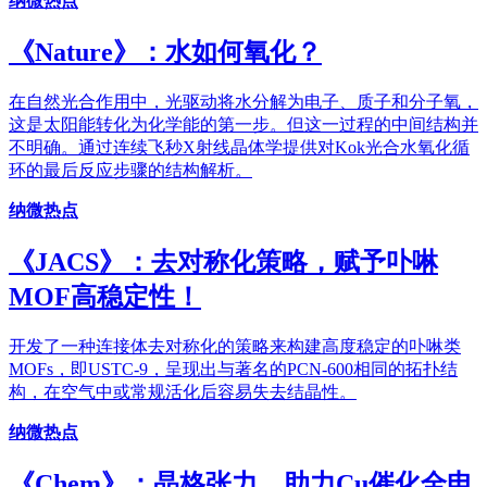
纳微热点
《​Nature》：水如何氧化？
在自然光合作用中，光驱动将水分解为电子、质子和分子氧，
这是太阳能转化为化学能的第一步。但这一过程的中间结构并
不明确。通过连续飞秒X射线晶体学提供对Kok光合水氧化循
环的最后反应步骤的结构解析。
纳微热点
《JACS》：去对称化策略，赋予卟啉
MOF高稳定性！
开发了一种连接体去对称化的策略来构建高度稳定的卟啉类
MOFs，即USTC-9，呈现出与著名的PCN-600相同的拓扑结
构，在空气中或常规活化后容易失去结晶性。
纳微热点
《Chem》：晶格张力，助力Cu催化全电