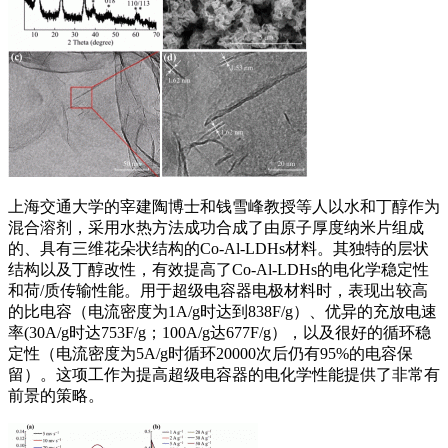
上海交通大学的宰建陶博士和钱雪峰教授等人以水和丁醇作为
混合溶剂，采用水热方法成功合成了由原子厚度纳米片组成
的、具有三维花朵状结构的Co-Al-LDHs材料。其独特的层状
结构以及丁醇改性，有效提高了Co-Al-LDHs的电化学稳定性
和荷/质传输性能。用于超级电容器电极材料时，表现出较高
的比电容（电流密度为1A/g时达到838F/g）、优异的充放电速
率(30A/g时达753F/g；100A/g达677F/g），以及很好的循环稳
定性（电流密度为5A/g时循环20000次后仍有95%的电容保
留）。这项工作为提高超级电容器的电化学性能提供了非常有
前景的策略。