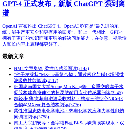
GPT-4 正式发布，新版 ChatGPT 强到离
谱
OpenAI 宣布推出 ChatGPT 4。OpenAI 称它是“最先进的系
统，能生产更安全和更有用的回复”。和上一代相比，GPT-4
拥有了更广的知识面和更强的解决问题能力，在创意、视觉输
入和长内容上表现都更好了。
最新文章
NML文章集锦| 柔性传感器
阅读(2142)
“种子发芽状”MXene基复合物：通过极化与磁化增强微
波吸收性能
阅读(4117)
韩国忠南国立大学Seong Min Kang等：多重交联离子水
凝胶构建高拉伸性的超灵敏耐用应变传感器
阅读(3245)
超轻/超薄/宽频电磁波吸收材料：构建三维空心NiCo化
合物@MXene复合结构
阅读(3776)
柔性准固态热电化学电池：热电化学效应和力学性能协
同调控
阅读(3758)
南工大宗鹏安等：金字塔界面Bi₂Se₃/碳薄膜实现水下双
模温度-压力传感
阅读(374)