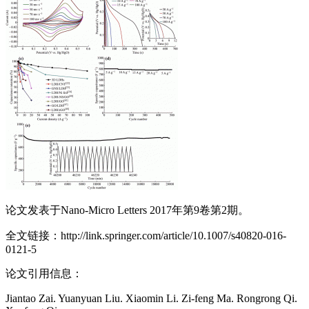
论文发表于Nano-Micro Letters 2017年第9卷第2期。
全文链接：http://link.springer.com/article/10.1007/s40820-016-
0121-5
论文引用信息：
Jiantao Zai. Yuanyuan Liu. Xiaomin Li. Zi-feng Ma. Rongrong Qi.