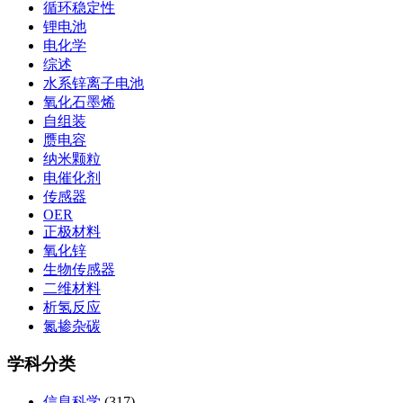
循环稳定性
锂电池
电化学
综述
水系锌离子电池
氧化石墨烯
自组装
赝电容
纳米颗粒
电催化剂
传感器
OER
正极材料
氧化锌
生物传感器
二维材料
析氢反应
氮掺杂碳
学科分类
信息科学
(317)