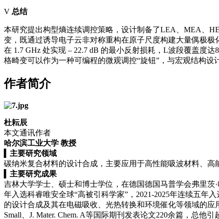
V
总结
本研究提出构型熵连续调控策略，设计制备了LEA、MEA、H
变，既通过诱导电子云非对称重构在原子尺度构建大量偶极极
在 1.7 GHz 处实现 – 22.7 dB 的最小反射损耗，L
格畸变可以作为一种可编程的微观调控“旋钮”，与宏观结构设
作者简介
杜耘辰
本文通讯作者
哈尔滨工业大学 教授
▍
主要研究领域
碳纳米复合材料的设计合成，主要应用于高性能吸波材料、高
▍
主要研究成果
吉林大学学士、硕士和博士学位，在德国德国马普学会弗里茨·哈伯
年入选科睿唯安全球“高被引科学家”，2021-2025年连
的设计合成及其在电磁吸收、光热转换和环境催化等领域的应用研究。先后主持
Small、J. Mater. Chem. A等国际期刊发表论文220余