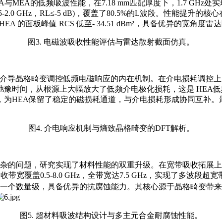
EA的低频吸波性能，在7.18 mm匹配厚度下，1.7 GHz处实现
.195-2.0 GHz，RL≤-5 dB)，覆盖了80.5%的L波段。
A 的面板峰值 RCS 低至- 34.51 dBm²，具备优异的宽角
图3. 电磁波吸收性能评估与雷达散射截面仿真。
熵介导晶格畸变调控低频电磁响应的内在机制。在介电损耗调控
豫时间，从根源上大幅放大了低频介电极化损耗，这是 HEA
，为HEA保留了稳定的磁损耗通道，与介电损耗形成协同互补。
图4. 介电响应机制与熵致晶格畸变的DFT解析。
杂的问题，研究实现了材料性能的双重升级。在宽带吸收拓展上
带宽覆盖0.5-8.0 GHz，全带宽达7.5 GHz，实现了多
体系降低近一个数量级，具备优异的抗腐蚀能力。其核心源于晶格畸变带来
图5. 超材料吸波结构设计与多主元合金耐腐蚀性能。