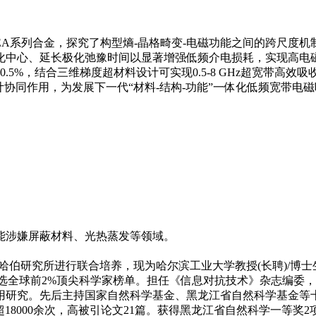
EA系列合金，探究了构型熵-晶格畸变-电磁功能之间的跨尺度
化中心、延长极化弛豫时间以显著增强低频介电损耗，实现高电磁
波段覆盖度达80.5%，结合三维梯度超材料设计可实现0.5-8 GHz
计协同作用，为发展下一代“材料-结构-功能”一体化低频宽带电
能涉嫌屏蔽材料、光热蒸发等领域。
研究所进行联合培养，现为哈尔滨工业大学教授(长聘)/博士生导师
续五年入选全球前2%顶尖科学家榜单。担任《信息对抗技术》杂志
国家自然科学基金、黑龙江省自然科学基金等十余项课题，在Adv. Sci
篇，总他引超18000余次，高被引论文21篇。获得黑龙江省自然科学一等奖2