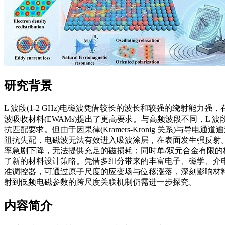
研究背景
L 波段(1-2 GHz)电磁波凭借较长的波长和较强的绕射能
波吸收材料(EWAMs)提出了更高要求。与高频波段不同，
抗匹配要求。但由于
因果律
(Kramers-Kronig 关系)与
阻抗失配，电磁波无法有效进入吸波涂层，在表面发生强反射
率急剧下降，无法提供充足的磁损耗；同时单/双元合金有限的
了新的材料设计策略。凭借多组分带来的丰富电子、磁学、介
准调控器，可通过原子尺度的应变场与位移涨落，深刻影响材
射到低频电磁参数的跨尺度关联机制仍需进一步探究。
内容简介