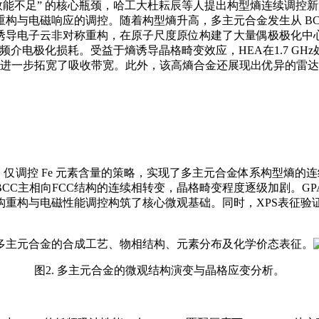
能不足” 的核心瓶颈，哈工大杜耘辰等人提出构型熵连续调控新策略，
与电磁响应的调控。随着构型熵升高，多主元合金发生从 BCC
诱导电子云非对称重构，在原子尺度原位构建了大量偶极极化中
介电极化损耗。受益于熵诱导晶格畸变效应，HEA在1.7 GHz处实现
料结构的设计进一步拓宽了吸收带宽。此外，该高熵合金还展现出优异
尔比、仅调控 Fe 元素含量的策略，实现了多主元合金体系构型熵的
C主相向FCC结构的连续相转变，晶格畸变程度逐级加剧。GPA
构重构与电磁性能调控构筑了核心微观基础。同时，XPS表征验
. 多主元合金的合成工艺、物相结构、元素分布及化学价态表征。
图2. 多主元合金的微观结构演变与晶格应变分析。