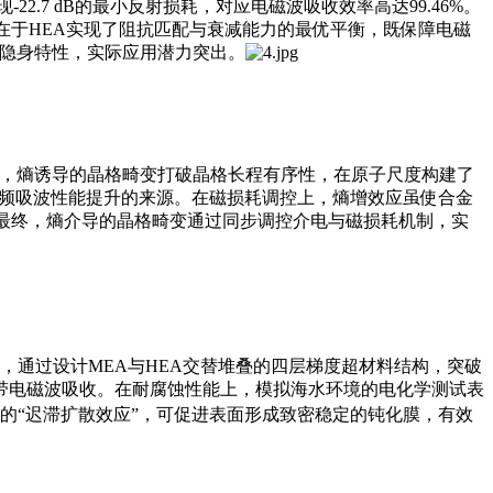
-22.7 dB的最小反射损耗，对应电磁波吸收效率高达99.46%。
性能提升的核心在于HEA实现了阻抗匹配与衰减能力的最优平衡，既保障电磁
度雷达隐身特性，实际应用潜力突出。
上，熵诱导的晶格畸变打破晶格长程有序性，在原子尺度构建了
低频吸波性能提升的来源。在磁损耗调控上，熵增效应虽使合金
最终，熵介导的晶格畸变通过同步调控介电与磁损耗机制，实
，通过设计MEA与HEA交替堆叠的四层梯度超材料结构，突破
波段超宽带电磁波吸收。在耐腐蚀性能上，模拟海水环境的电化学测试表
的“
迟滞扩散效应
”，可促进表面形成致密稳定的钝化膜，有效