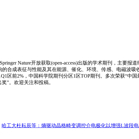
nger Nature开放获取(open-access)出版的学术期刊，主要报道纳米/微
, etc)，包括微纳米材料与结构的合成表征与性能及其在能源、催化、环境、传
6.3，学科排名Q1区前2%，中国科学院期刊分区1区TOP期刊。多次荣
名奖”。欢迎关注和投稿。
»
哈工大杜耘辰等：熵驱动晶格畸变调控介电极化以增强L波段电