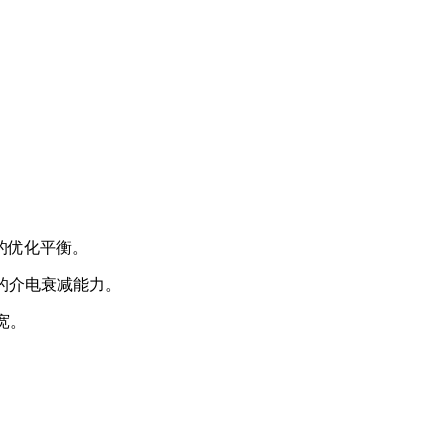
的优化平衡。
段的介电衰减能力。
宽。