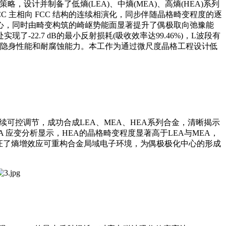
设计并制备了低熵(LEA)、中熵(MEA)、高熵(HEA)系列
 主相向 FCC 结构的连续相演化，同步伴随晶格畸变程度的逐
心，同时由畸变构筑的崎岖势能面显著提升了偶极取向弛豫能
了-22.7 dB的最小反射损耗(吸收效率达99.46%)，L波段有
的雷达隐身性能和耐腐蚀能力。本工作为通过微尺度晶格工程设计低
连续可控调节，成功合成LEA、MEA、HEA系列合金，清晰揭示
 应变分析显示，HEA的晶格畸变程度显著高于LEA与MEA，
证了熵增效应可重构合金局域电子环境，为偶极极化中心的形成