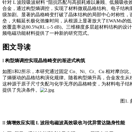
针对 L 波段吸波材料 “阻抗匹配与高损耗难以兼顾、低频吸收效
合金，通过构型熵调控，实现了材料微观晶格结构、电子结构重构
级加剧。显著的晶格畸变打破了晶体结构的局部中心对称性，
垒，大幅延长
极化弛豫时间
，从根源上显著放大了EWAMs的低频
效覆盖率达80.5%(RL ≤-5 dB)。三维梯度多层超材
频电磁功能材料提供了一种新的研究范式。
图文导读
I
构型熵调控实现晶格畸变的渐进式构筑
如图1和2所示，本研究通过固定 Co、Ni、Cr、Cu 相对摩
了熵驱动的晶格结构演化规律。随着构型熵升高，合金发生从BC
这种源于原子尺寸失配与化学无序的晶格畸变，为材料电子结
提供了先决条件。
图1
II
熵增效应实现 L 波段电磁波高效吸收与优异雷达隐身性能