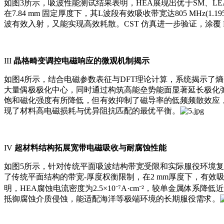
如图3所示，吸波性能测试结果表明，HEA展现出优于SM、LEA与M
在7.84 mm 固定厚度下，其L波段有效吸收带宽达805 MHz(1
波有效入射，又能实现高效耗散。CST 仿真进一步验证，涂覆 HE
III
晶格畸变调控电磁响应的微观机制揭示
如图4所示，结合电磁参数表征与DFT理论计算，系统揭示了
大量偶极极化中心，同时通过构筑高能垒势能面显著延长极化弛
饱和磁化强度有所降低，但有效抑制了磁导率的低频频散效应
现了材料高电磁损耗与优异阻抗匹配的最优平衡。
IV
超材料结构
拓展宽带电磁吸收与耐腐蚀性能
如图5所示，针对传统平面吸波结构带宽受限和实际服役环境复
了传统平面结构的带宽-厚度权衡限制，在2 mm厚度下，有效吸收
明，HEA腐蚀电流密度为2.5×10⁻⁷A·cm⁻²，较单金属
抵御腐蚀介质侵蚀，能适配海洋等极端环境的长期服役需求。