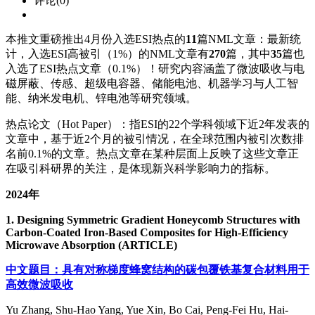
评论(0)
本推文重磅推出4月份入选ESI热点的
11
篇NML文章：最新统
计，入选ESI高被引（1%）的NML文章有
270
篇，其中
35
篇也
入选了ESI热点文章（0.1%）！研究内容涵盖了微波吸收与电
磁屏蔽、传感、超级电容器、储能电池、机器学习与人工智
能、纳米发电机、锌电池等研究领域。
热点论文（
Hot Paper
）：指ESI的22个学科领域下近2年发表的
文章中，基于近2个月的被引情况，在全球范围内被引次数排
名前0.1%的文章。热点文章在某种层面上反映了这些文章正
在吸引科研界的关注，是体现新兴科学影响力的指标。
2024年
1. Designing Symmetric Gradient Honeycomb Structures with
Carbon-Coated Iron-Based Composites for High-Efficiency
Microwave Absorption
(ARTIC
LE
)
中文题目：具有对称梯度蜂窝结构的碳包覆铁基复合材料用于
高效微波吸收
Yu Zhang, Shu-Hao Yang, Yue Xin, Bo Cai, Peng-Fei Hu, Hai-