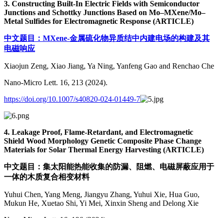
3. Constructing Built-In Electric Fields with Semiconductor
Junctions and Schottky Junctions Based on Mo–
MXene
/Mo–
Metal Sulfides for Electromagnetic Response
(ARTICLE)
中文题目：MXene-金属硫化物异质结中内建电场的构建及其
电磁响应
Xiaojun Zeng, Xiao Jiang, Ya Ning, Yanfeng Gao and Renchao Che
Nano-Micro Lett. 16, 213 (2024).
https://doi.org/10.1007/s40820-024-01449-7
4. Leakage Proof, Flame-Retardant, and Electromagnetic
Shield Wood Morphology Genetic Composite Phase Change
Materials for Solar Thermal Energy Harvesting
(ARTICLE)
中文题目：集太阳能热能收集的防漏、阻燃、电磁屏蔽应用于
一体的木质复合相变材料
Yuhui Chen, Yang Meng, Jiangyu Zhang, Yuhui Xie, Hua Guo,
Mukun He, Xuetao Shi, Yi Mei, Xinxin Sheng and Delong Xie