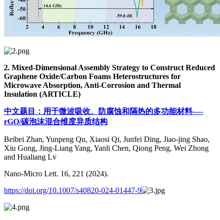
2. Mixed-Dimensional Assembly Strategy to Construct Reduced
Graphene Oxide/Carbon Foams Heterostructures for
Microwave Absorption, Anti-Corrosion and Thermal
Insulation (ARTICLE)
中文题目：用于微波吸收、防腐蚀和隔热的多功能材料—-
rGO/碳泡沫混合维度异质结构
Beibei Zhan, Yunpeng Qu, Xiaosi Qi, Junfei Ding, Jiao-jing Shao,
Xiu Gong, Jing-Liang Yang, Yanli Chen, Qiong Peng, Wei Zhong
and Hualiang Lv
Nano-Micro Lett. 16, 221 (2024).
https://doi.org/10.1007/s40820-024-01447-9