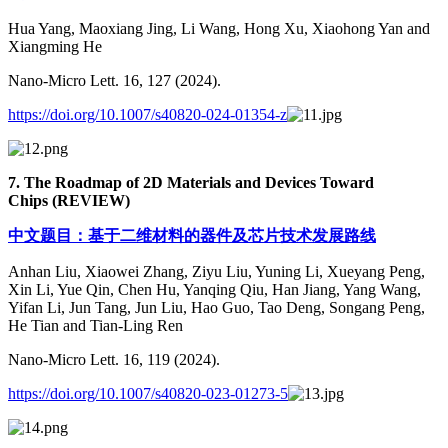
Hua Yang, Maoxiang Jing, Li Wang, Hong Xu, Xiaohong Yan and
Xiangming He
Nano-Micro Lett. 16, 127 (2024).
https://doi.org/10.1007/s40820-024-01354-z
7. The Roadmap of 2D Materials and Devices Toward
Chips
(REVIEW)
中文题目：基于二维材料的器件及芯片技术发展路线
Anhan Liu, Xiaowei Zhang, Ziyu Liu, Yuning Li, Xueyang Peng,
Xin Li, Yue Qin, Chen Hu, Yanqing Qiu, Han Jiang, Yang Wang,
Yifan Li, Jun Tang, Jun Liu, Hao Guo, Tao Deng, Songang Peng,
He Tian and Tian-Ling Ren
Nano-Micro Lett. 16, 119 (2024).
https://doi.org/10.1007/s40820-023-01273-5