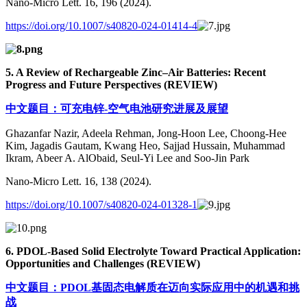
Nano-Micro Lett. 16, 196 (2024).
https://doi.org/10.1007/s40820-024-01414-4
5. A Review of Rechargeable Zinc–Air Batteries: Recent
Progress and Future Perspectives
(REVIEW)
中文题目：可充电锌-空气电池研究进展及展望
Ghazanfar Nazir, Adeela Rehman, Jong-Hoon Lee, Choong-Hee
Kim, Jagadis Gautam, Kwang Heo, Sajjad Hussain, Muhammad
Ikram, Abeer A. AlObaid, Seul-Yi Lee and Soo-Jin Park
Nano-Micro Lett. 16, 138 (2024).
https://doi.org/10.1007/s40820-024-01328-1
6. PDOL-Based Solid Electrolyte Toward Practical Application:
Opportunities and Challenges
(REVIEW)
中文题目：PDOL基固态电解质在迈向实际应用中的机遇和挑
战