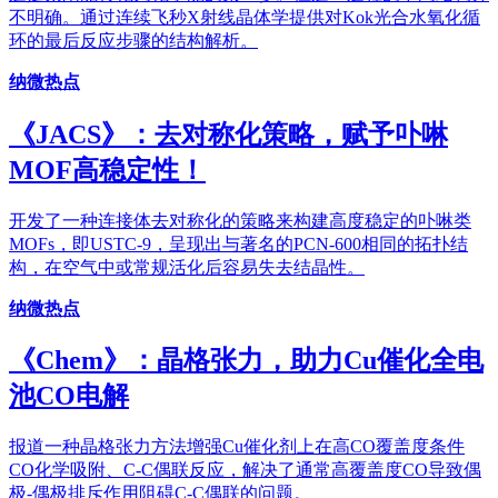
不明确。通过连续飞秒X射线晶体学提供对Kok光合水氧化循
环的最后反应步骤的结构解析。
纳微热点
《JACS》：去对称化策略，赋予卟啉
MOF高稳定性！
开发了一种连接体去对称化的策略来构建高度稳定的卟啉类
MOFs，即USTC-9，呈现出与著名的PCN-600相同的拓扑结
构，在空气中或常规活化后容易失去结晶性。
纳微热点
《Chem》：晶格张力，助力Cu催化全电
池CO电解
报道一种晶格张力方法增强Cu催化剂上在高CO覆盖度条件
CO化学吸附、C-C偶联反应，解决了通常高覆盖度CO导致偶
极-偶极排斥作用阻碍C-C偶联的问题。