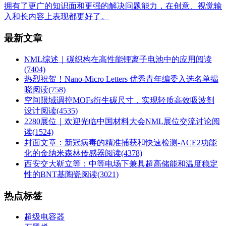
拥有了更广的知识面和更强的解决问题能力，在创意、视觉输
入和长内容上表现都更好了。
最新文章
NML综述｜碳织构在高性能锂离子电池中的应用
阅读
(7404)
热烈祝贺！Nano-Micro Letters 优秀青年编委入选名单揭
晓
阅读(758)
空间限域调控MOFs衍生碳尺寸，实现轻质高效吸波剂
设计
阅读(4535)
2280展位｜欢迎光临中国材料大会NML展位交流讨论
阅
读(1524)
封面文章：新冠病毒的精准捕获和快速检测-ACE2功能
化的金纳米森林传感器
阅读(4378)
西安交大靳立等：中等电场下兼具超高储能和温度稳定
性的BNT基陶瓷
阅读(3021)
热点标签
超级电容器