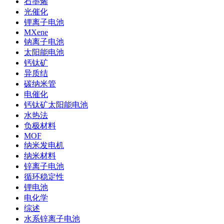
石墨烯
光催化
锂离子电池
MXene
钠离子电池
太阳能电池
钙钛矿
异质结
碳纳米管
电催化
钙钛矿太阳能电池
水热法
负极材料
MOF
纳米发电机
纳米材料
锌离子电池
循环稳定性
锂电池
电化学
综述
水系锌离子电池