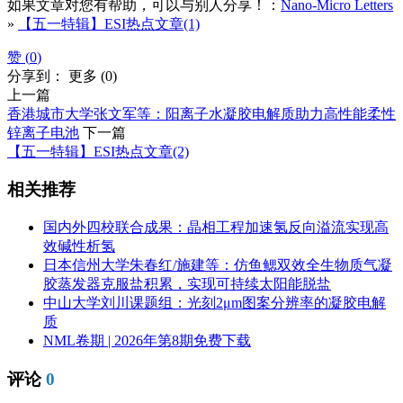
如果文章对您有帮助，可以与别人分享！：
Nano-Micro Letters
»
【五一特辑】ESI热点文章(1)
赞 (
0
)
分享到：
更多
(
0
)
上一篇
香港城市大学张文军等：阳离子水凝胶电解质助力高性能柔性
锌离子电池
下一篇
【五一特辑】ESI热点文章(2)
相关推荐
国内外四校联合成果：晶相工程加速氢反向溢流实现高
效碱性析氢
日本信州大学朱春红/施建等：仿鱼鳃双效全生物质气凝
胶蒸发器克服盐积累，实现可持续太阳能脱盐
中山大学刘川课题组：光刻2μm图案分辨率的凝胶电解
质
NML卷期 | 2026年第8期免费下载
评论
0