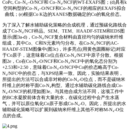
CoPc, Co–N₄–O/NCF和 Co–N₄/NCF的WT-EXAFS图；(d)具有k
空间构型的Co–N₄–O/NCF和Co–N₄/NCF的相应的EXAFS拟合
曲线；(e)根据Co K边的XANES数据确定的Co的氧化价态。
为了深入了解水辅助碳化策略的合成机理，通过预碳化路线合
成了Co-N₄/NCF样品。SEM、TEM、HAADF-STEM和EDS图
显示(图3a-d)，Co-N₄/NCF复合材料由直径均匀的碳纳米纤维
组成，其中Co、C和N元素均匀分布。在Co-N₄/NCF的AC-
HAADF-STEM图像中(图3c)，许多亮点(用黄色圆圈标记)对应
于Co原子，这意味着Co位点在Co-N₄/NCF中原子分散。根据
图2e，Co在Co-N₄-O/NCF和Co-N₄/NCF中的氧化态分别为
+2.53和+2.50，意味着Co-N₄-O/NCF中Co的价态略高于Co-
N₄/NFC中的价态，与XPS结果一致。因此，实验结果表明，
所提出的方法可以合成非对称的Co-N₄-O位点，而不是碳纳米
纤维上的对称平面Co-N₄构型。通过水辅助碳化路线合成Co-
N₄-O/NCF的机理如图3e。与其他合成方法不同，这项工作中
的BC水凝胶前体含有大量的水，在碳化过程中会产生水蒸
气，并可以原位氧化Co原子形成Co-N₄-O。因此，所提出的水
辅助碳化策略可以扩展到碳纳米纤维上其他不对称M-N₄-O位
点的合成。