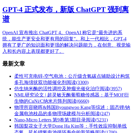
GPT-4 正式发布，新版 ChatGPT 强到离
谱
OpenAI 宣布推出 ChatGPT 4。OpenAI 称它是“最先进的系
统，能生产更安全和更有用的回复”。和上一代相比，GPT-4
拥有了更广的知识面和更强的解决问题能力，在创意、视觉输
入和长内容上表现都更好了。
最新文章
柔性可充电锌-空气电池：公斤级含氧碳点辅助设计构筑
多孔海绵状双功能催化剂
阅读(3300)
仿生纳米酶的活性调控及肿瘤光催化治疗
阅读(3957)
NML研究论文 | 超灵敏无酶葡萄糖传感器：基于MOF衍
生物的CuNi/C纳米片阵列
阅读(6660)
物理所容晓晖&韩国Byoungwoo Kang等综述：固态锂/钠
金属电池枝晶的多物理场建模与分析
阅读(247)
Nano-Micro Letters 第9卷第3期目录
阅读(5231)
韩国梨花女子大学Dong Ha Kim等：手性效应抑制单线
态氧，延长锂氧电池循环寿命的新策略
阅读(1700)