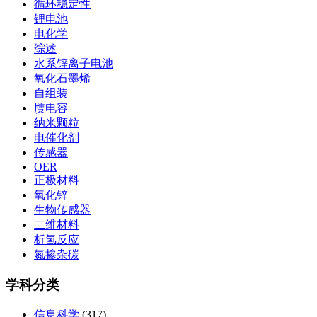
循环稳定性
锂电池
电化学
综述
水系锌离子电池
氧化石墨烯
自组装
赝电容
纳米颗粒
电催化剂
传感器
OER
正极材料
氧化锌
生物传感器
二维材料
析氢反应
氮掺杂碳
学科分类
信息科学
(317)