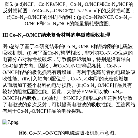
图5. (a-d)NCF、Co-NPs/NCF、Co-N₄-O/NCF和Co-N₄/NCF的
反射损耗图；(e)Co–N₄–O/NCF在1.5-2.5 mm下的反射损耗图；
(f)Co–N₄–O/NCF的阻抗匹配图；(g-i)Co–NPs/NCF, Co–N₄–
O/NCF和Co–N₄/NCF的能量损耗密度图。
III
Co–N₄–O/NCF纳米复合材料的电磁波吸收机理
图6总结了基于本研究结果的Co-N₄-O/NCF样品增强的电磁波
吸收机制。(i) 与平面Co-N₄构型相比，非对称Co-N₄-O位点的
电荷分布对称性被破坏，导致偶极矩增加，特别是沿着轴向
Co-O键的方向。因此，与Co-N₄/NCF样品相比，Co-N₄-
O/NCF样品的极化损耗有所增加，有利于提高前者的电磁波吸
收性能。(ii)引入轴向O配位后，Co-N₄-O构型的态密度增加，
从而增加了整个材料的电导损耗。(iii)Co-N₄-O/NCF样品具有
较好的阻抗匹配性能。因此，大部分EMW可以被Co-N₄-
O/NCF样品吸收。(iv)通过一维NCF之间形成的互连网络导致
了电磁波的多次反射，可以提高电磁波的吸收性能。互连网络
有利于Co-N₄-O/NCF样品的电导损耗。
图6. Co–N₄–O/NCF的电磁波吸收机制示意图。