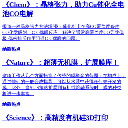
《Chem》：晶格张力，助力Cu催化全电
池CO电解
报道一种晶格张力方法增强Cu催化剂上在高CO覆盖度条件
CO化学吸附、C-C偶联反应，解决了通常高覆盖度CO导致偶
极-偶极排斥作用阻碍C-C偶联的问题。
纳微热点
《Nature》：超薄无机膜，扩展膜库！
这项工作从几个方面拓宽了传统的膜概念的范围：在构成上，
通过他们的一般合成指导，可以从水系中获得任何未开发的
膜。此外，当SLIS策略扩展到有机或熔融系统时，膜的种类
将进一步丰富。
纳微热点
《Science》：高精度有机硅3D打印