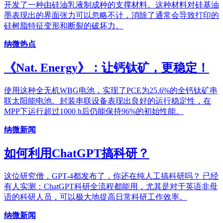
开发了一种由硅油乳液制成种的支撑材料。这种材料对硅基油
墨表现出的界面张力可以忽略不计，消除了通常会导致打印的
硅树脂特征变形和断裂的破坏力。
纳微热点
《Nat. Energy》：让钙钛矿，更稳定！
使用这种全无机WBG电池，实现了PCE为25.6%的全钙钛矿串
联太阳能电池。封装串联设备表现出良好的运行稳定性，在
MPP下运行超过1000 h后仍能保持96%的初始性能。
纳微新闻
如何利用ChatGPT搞科研？
这位研究僧，GPT-4都发布了，你还在纯人工搞科研吗？ 已经
有人实测：ChatGPT科研全流程都能用，尤其是对于英语非母
语的科研人员，可以极大地提高日常科研工作效率。
纳微新闻