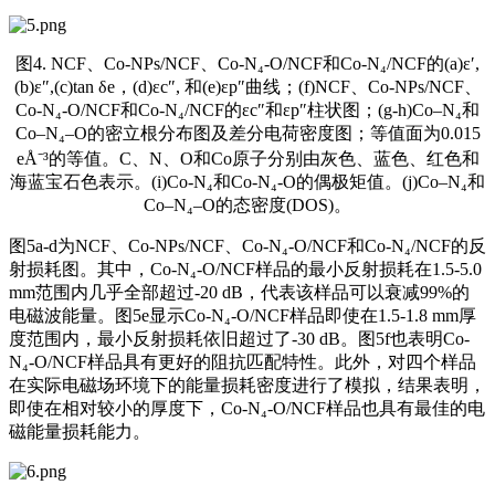
图4. NCF、Co-NPs/NCF、Co-N₄-O/NCF和Co-N₄/NCF的(a)ε′,
(b)ε″,(c)tan δe，(d)εc″, 和(e)εp″曲线；(f)NCF、Co-NPs/NCF、
Co-N₄-O/NCF和Co-N₄/NCF的εc″和εp″柱状图；(g-h)Co–N₄和
Co–N₄–O的密立根分布图及差分电荷密度图；等值面为0.015
eÅ⁻³的等值。C、N、O和Co原子分别由灰色、蓝色、红色和
海蓝宝石色表示。(i)Co-N₄和Co-N₄-O的偶极矩值。(j)Co–N₄和
Co–N₄–O的态密度(DOS)。
图5a-d为NCF、Co-NPs/NCF、Co-N₄-O/NCF和Co-N₄/NCF的反
射损耗图。其中，Co-N₄-O/NCF样品的最小反射损耗在1.5-5.0
mm范围内几乎全部超过-20 dB，代表该样品可以衰减99%的
电磁波能量。图5e显示Co-N₄-O/NCF样品即使在1.5-1.8 mm厚
度范围内，最小反射损耗依旧超过了-30 dB。图5f也表明Co-
N₄-O/NCF样品具有更好的阻抗匹配特性。此外，对四个样品
在实际电磁场环境下的能量损耗密度进行了模拟，结果表明，
即使在相对较小的厚度下，Co-N₄-O/NCF样品也具有最佳的电
磁能量损耗能力。