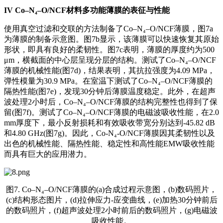
IV
Co–N₄–O/NCF材料多功能薄膜的表征与性能
使用真空过滤和交联的方法制备了Co–N₄–O/NCF薄膜，图7a
为薄膜的制备示意图。图7b显示，该薄膜可以快速恢复其原始
形状，即具有良好的柔韧性。图7c表明，薄膜的厚度约为500
μm，横截面的中心层呈现分层的结构。测试了Co–N₄–O/NCF
薄膜的机械性能(图7d)，结果表明，其抗拉强度为4.09 MPa，
弹性模量为30.9 MPa。在室温下测试了Co–N₄–O/NCF薄膜的
隔热性能(图7e)，发现30分钟后薄膜温度稳定。此外，在超声
波处理2小时后，Co–N₄–O/NCF薄膜的结构完整性也得到了保
留(图7f)。测试了Co–N₄–O/NCF薄膜的电磁波吸收性能，在2.0
mm厚度下，最小反射损耗和有效吸收带宽分别达到-45.82 dB
和4.80 GHz(图7g)。因此，Co-N₄-O/NCF薄膜因其柔韧性以及
出色的机械性能、隔热性能、稳定性和高性能EMW吸收性能
而具有巨大的应用潜力。
图7. Co–N₄–O/NCF薄膜的(a)合成过程示意图，(b)数码照片，
(c)结构形态图片，(d)拉伸应力-应变曲线，(e)加热30分钟前后
的数码照片，(f)超声波处理2小时前后的数码照片，(g)电磁波
吸收性能。