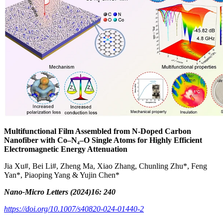
Multifunctional Film Assembled from N-Doped Carbon
Nanofiber with Co–N₄–O Single Atoms for Highly Efficient
Electromagnetic Energy Attenuation
Jia Xu#, Bei Li#, Zheng Ma, Xiao Zhang, Chunling Zhu*, Feng
Yan*, Piaoping Yang & Yujin Chen*
Nano-Micro Letters (2024)16: 240
https://doi.org/10.1007/s40820-024-01440-2