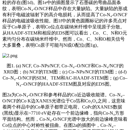
粒的存在(图1d)。图1e中的插图显示了石墨碳的弯曲晶面条
纹，表明Co-N₄-O/NCF样品中存在大量缺陷。大量缺陷的形成
有利于电磁波辐射下的高介电损耗，从而提高了Co-N₄-O/NCF
样品的电磁波吸收性能。图1f中的黄色圆圈标记的许多亮点对
应于Co单原子，表明Co位点在碳纳米纤维中呈现原子分散。
从HAADF-STEM和相应的EDS图可以看出，Co、C、N和O元
素均匀分布在碳纳米纤维中。然而，Co、C、N和O相关信号
大多重叠，表明Co原子可能与N或O配位(图1g)。
图1. (a) NCF, Co–NPs/NCF, Co–N₄–O/NCF和Co–N₄/NCF的
XRD图；(b) NCF的TEM图；(c) Co–NPs/NCF的TEM图；(d-f)
Co–N₄–O/NCF的SEM、TEM和AC-HAADF-STEM图；(g) Co–
N₄–O/NCF的HAADF-STEM图及对应的EDS图。
图2a为Co-N₄-O/NCF和参考样品的Co近边吸收能谱。Co–N₄–
O/NCF的Co K边XANES光谱位于Co箔和Co₃O₄之间，这意味
着两个样品中的Co单原子都带正电荷。
CoPc
的XANES数据
(黑线)显示在~7710 eV处存在一个前边缘峰，指向Co-N₄方形
平面结构。然而，Co-N₄-O/NCF光谱中放大的前边缘峰意味着
Co位点的中心对称性被扭曲。在图2a的插图中，Co–N₄–