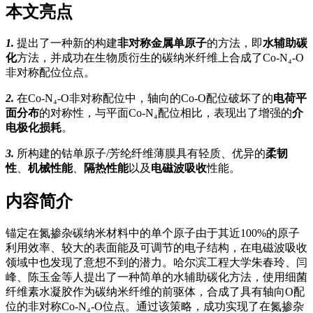
本文亮点
1.
提出了一种新的构建
非对称金属单原子
的方法，即
水辅助碳
化
方法，并成功在生物质衍生的碳纳米纤维上合成了Co-N₄-O
非对称配位位点。
2.
在Co-N₄-O非对称配位中，轴向的Co-O配位破坏了的
电荷平
面分布
的对称性，与平面Co-N₄配位相比，表现出了增强的
介
电极化损耗
。
3.
所构建的钴单原子/芳纶纤维薄膜具有轻质、优异的
柔韧
性
、
机械性能
、
隔热性能
以及
电磁波吸收
性能。
内容简介
锚定在氮掺杂碳纳米材料中的单个原子由于其近100%的原子
利用效率、较大的表面能及可调节的电子结构，在电磁波吸收
领域中也发现了意想不到的潜力。哈尔滨工程大学朱春玲、闫
峰、陈玉金等人提出了一种简单的水辅助碳化方法，使用细菌
纤维素水凝胶作为碳纳米纤维的前驱体，合成了具有轴向O配
位的非对称Co-N₄-O位点。通过该策略，成功实现了在氮掺杂