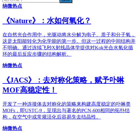
纳微热点
《​Nature》：水如何氧化？
在自然光合作用中，光驱动将水分解为电子、质子和分子氧，
这是太阳能转化为化学能的第一步。但这一过程的中间结构并
不明确。通过连续飞秒X射线晶体学提供对Kok光合水氧化循
环的最后反应步骤的结构解析。
纳微热点
《JACS》：去对称化策略，赋予卟啉
MOF高稳定性！
开发了一种连接体去对称化的策略来构建高度稳定的卟啉类
MOFs，即USTC-9，呈现出与著名的PCN-600相同的拓扑结
构，在空气中或常规活化后容易失去结晶性。
纳微热点