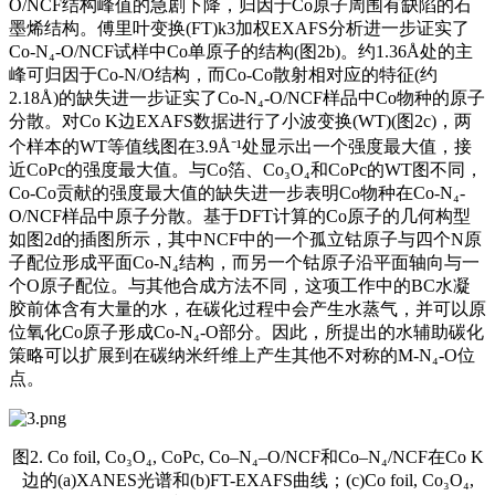
O/NCF结构峰值的急剧下降，归因于Co原子周围有缺陷的石
墨烯结构。傅里叶变换(FT)k3加权EXAFS分析进一步证实了
Co-N₄-O/NCF试样中Co单原子的结构(图2b)。约1.36Å处的主
峰可归因于Co-N/O结构，而Co-Co散射相对应的特征(约
2.18Å)的缺失进一步证实了Co-N₄-O/NCF样品中Co物种的原子
分散。对Co K边EXAFS数据进行了小波变换(WT)(图2c)，两
个样本的WT等值线图在3.9Å⁻¹处显示出一个强度最大值，接
近CoPc的强度最大值。与Co箔、Co₃O₄和CoPc的WT图不同，
Co-Co贡献的强度最大值的缺失进一步表明Co物种在Co-N₄-
O/NCF样品中原子分散。基于DFT计算的Co原子的几何构型
如图2d的插图所示，其中NCF中的一个孤立钴原子与四个N原
子配位形成平面Co-N₄结构，而另一个钴原子沿平面轴向与一
个O原子配位。与其他合成方法不同，这项工作中的BC水凝
胶前体含有大量的水，在碳化过程中会产生水蒸气，并可以原
位氧化Co原子形成Co-N₄-O部分。因此，所提出的水辅助碳化
策略可以扩展到在碳纳米纤维上产生其他不对称的M-N₄-O位
点。
图2. Co foil, Co₃O₄, CoPc, Co–N₄–O/NCF和Co–N₄/NCF在Co K
边的(a)XANES光谱和(b)FT-EXAFS曲线；(c)Co foil, Co₃O₄,