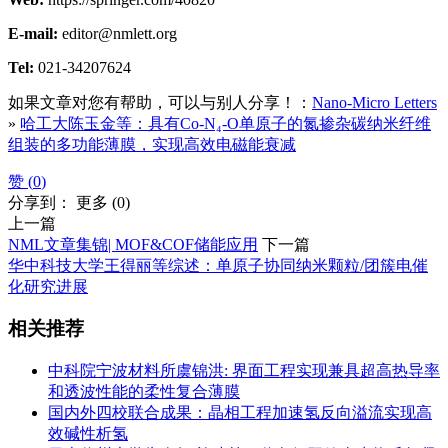
E-mail:
editor@nmlett.org
Tel:
021-34207624
如果文章对您有帮助，可以与别人分享！：
Nano-Micro Letters
»
哈工大陈玉金等：具有Co-N₄-O单原子的氮掺杂碳纳米纤维
组装的多功能薄膜，实现高效电磁能衰减
赞 (
0
)
分享到：
更多
(
0
)
上一篇
NML文章集锦| MOF&COF储能应用
下一篇
华中科技大学王得丽等综述：单原子协同纳米颗粒/团簇电催
化研究进展
相关推荐
中科院宁波材料所虞锦洪: 界面工程实现兼具超高热导率
和透波性能的柔性复合薄膜
国内外四校联合成果：晶相工程加速氢反向溢流实现高
效碱性析氢