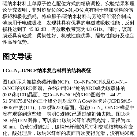
碳纳米材料上单原子位点配位方式的精确调控。实验结果和理
论研究表明，非对称配位的Co-N₄-O位点有利于增加材料的偶
极矩和极化损耗。将单原子/碳纳米材料与芳纶纤维混合制成
薄膜用于电磁吸收，发现其具有优异的电磁波吸收性能，反射
损耗达到了-45.82 dB，有效吸收带宽为4.8 GHz。同时，该薄
膜还具有轻质、柔韧性好、机械性能优异、隔热性能好及稳定
性高等优势。
图文导读
I
Co–N₄–O/NCF纳米复合材料的结构表征
图1a所示为氮掺杂碳纤维(NCF)、Co–NPs/NCF以及Co–N₄–
O/NCF的XRD图谱。在约24°和44°处的XRD峰为碳载体的
(002)和(101)晶面。在Co–NPs/NCF的XRD图谱中，44.2°、
51.5°和75.8°处的三个峰分别对应立方Co标准卡片(JCPDS#15-
0806)中的(111)、(200)和(220)晶面。但在Co–N₄–O/NCF样品中
没有观察到这些峰，表明Co颗粒已通过酸刻蚀去除。图1b为
NCF的TEM图像，可以看出碳纳米纤维表面光滑，直径为20-
50 nm。负载Co颗粒后，碳纳米纤维的尺寸和交联结构略有变
化。酸处理后，碳纳米纤维的表面再次变得光滑，没有纳米颗