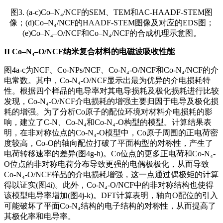
图3. (a-c)Co–N₄/NCF的SEM、TEM和AC-HAADF-STEM图
像；(d)Co–N₄/NCF的HAADF-STEM图像及对应的EDS图；
(e)Co–N₄–O/NCF和Co–N₄/NCF的合成机理示意图。
II
Co–N₄–O/NCF纳米复合材料的电磁波吸收性能
图4a-c为NCF、Co-NPs/NCF、Co-N₄-O/NCF和Co-N₄/NCF的介
电常数。其中，Co-N₄-O/NCF显示出最为优异的介电损耗特
性。根据四个样品的电导率对其电导损耗及极化损耗进行比较
发现，Co-N₄-O/NCF介电损耗的增强主要归因于电导及极化损
耗的增强。为了分析Co原子的配位环境对材料介电损耗的影
响，建立了C-N、Co-N₄和Co-N₄-O构型的模型。计算结果表
明，在非对称位点的Co-N₄-O模型中，Co原子周围的正电荷密
度较高，Co-O的轴向配位打破了平面构型的对称性，产生了
电荷转移速率的差异(图4g-h)。Co位点的更多正电荷和Co-N₄-
O位点的非对称电荷分布导致更强的电偶极极化，从而导致
Co-N₄-O/NCF样品的介电损耗增强，这一点通过偶极矩的计算
得以证实(图4i)。此外，Co-N₄-O/NCF中的非对称结构也使得
该模型电导率增加(图4j-k)。DFT计算表明，轴向O配位的引入
可能破坏了平面Co-N₄结构的电子结构的对称性，从而提高了
其极化率和电导率。