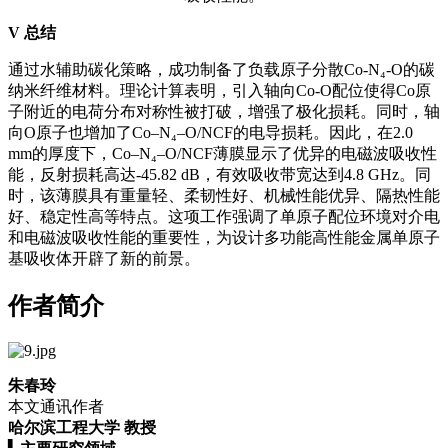
V
总结
通过水辅助碳化策略，成功制备了负载原子分散Co-N₄-O的碳
纳米纤维材料。理论计算表明，引入轴向Co-O配位使得Co原
子附近的电荷分布对称性被打破，增强了极化损耗。同时，轴
向O原子也增加了Co–N₄–O/NCF的电导损耗。因此，在2.0
mm的厚度下，Co–N₄–O/NCF薄膜显示了优异的电磁波吸收性
能，反射损耗高达-45.82 dB，有效吸收带宽达到4.8 GHz。同
时，该薄膜具有重量轻、柔韧性好、机械性能优异、隔热性能
好、稳定性高等特点。这项工作强调了单原子配位环境对介电
和电磁波吸收性能的重要性，为设计多功能高性能金属单原子
基吸收体开辟了新的前景。
作者简介
朱春玲
本文通讯作者
哈尔滨工程大学 教授