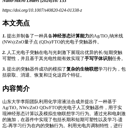
Nano-Micro Letters (2024)16: 133
https://doi.org/10.1007/s40820-024-01338-z
本文亮点
1.
提出并制备了一种具备
神经形态计算能力
的Ag/TiO₂纳米线
(NWs):ZnO量子点 (QDs)/FTO的光电子突触器件。
2.
人工光电子突触在电与光刺激下展现出优异的长/短期突触
可塑性，并且基于其光电性能有效实现了
手写字体识别
任务。
3.
提出的突触器件成功的模拟了
复杂的生物联想
学习行为，包
括获取、消退、恢复和泛化这四个特征。
内容简介
山东大学李阳团队利用化学溶液法合成并提出了一种基于
Ag/TiO₂ NWs:ZnO QDs/FTO的光电子人工突触器件，用于实
现神经形态计算以及模拟生物联想学习行为。通过光和电刺激
的施加，在器件中实现了包括长期和短期可塑性以及学习-遗
忘-再学习行为在内的突触行为。利用光电共调制特性，进行