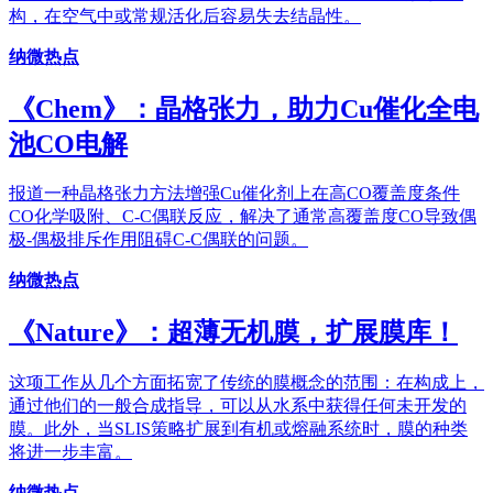
构，在空气中或常规活化后容易失去结晶性。
纳微热点
《Chem》：晶格张力，助力Cu催化全电
池CO电解
报道一种晶格张力方法增强Cu催化剂上在高CO覆盖度条件
CO化学吸附、C-C偶联反应，解决了通常高覆盖度CO导致偶
极-偶极排斥作用阻碍C-C偶联的问题。
纳微热点
《Nature》：超薄无机膜，扩展膜库！
这项工作从几个方面拓宽了传统的膜概念的范围：在构成上，
通过他们的一般合成指导，可以从水系中获得任何未开发的
膜。此外，当SLIS策略扩展到有机或熔融系统时，膜的种类
将进一步丰富。
纳微热点