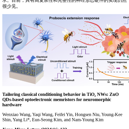
求。目前，具有高复杂性和完整性的神经形态硬件的实现仍然
很少见。
Tailoring classical conditioning behavior in TiO₂ NWs: ZnO
QDs-based optoelectronic memristors for neuromorphic
hardware
Wenxiao Wang, Yaqi Wang, Feifei Yin, Hongsen Niu, Young-Kee
Shin, Yang Li*, Eun-Seong Kim, and Nam-Young Kim