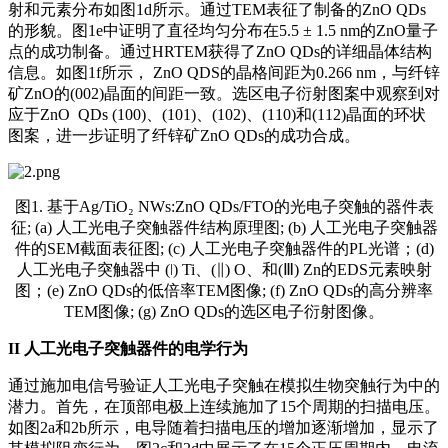
射和元素分布如图1d所示。通过TEM表征了制备的ZnO QDs
的形貌。图1e中证明了直径均匀分布在5.5 ± 1.5 nm的ZnO量子
点的成功制备。通过HRTEM获得了ZnO QDs的详细晶体结构
信息。如图1f所示， ZnO QDS的晶格间距为0.266 nm，与纤锌
矿ZnO的(002)晶面的间距一致。选区电子衍射图案中观察到对
应于ZnO QDs (100)、(101)、(102)、(110)和(112)晶面的环状
图案，进一步证明了纤锌矿ZnO QDs的成功合成。
图1. 基于Ag/TiO₂ NWs:ZnO QDs/FTO的光电子突触的器件表
征; (a) 人工光电子突触器件结构原理图; (b) 人工光电子突触器
件的SEM截面表征图; (c) 人工光电子突触器件的PL光谱；(d)
人工光电子突触器中 (ǀ) Ti、(∥) O、和(Ⅲ) Zn的EDS元素映射
图；(e) ZnO QDs的低倍率TEM图像; (f) ZnO QDs的高分辨率
TEM图像; (g) ZnO QDs的选区电子衍射图像。
II
人工光电子突触器件的电学行为
通过施加电信号验证人工光电子突触在模拟生物突触行为中的
潜力。首先，在顶部电极上连续施加了15个周期的扫描电压。
如图2a和2b所示，电导随着扫描电压的增加逐渐增加，显示了