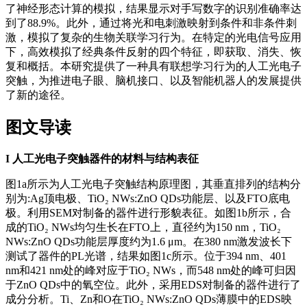
了神经形态计算的模拟，结果显示对手写数字的识别准确率达
到了88.9%。此外，通过将光和电刺激映射到条件和非条件刺
激，模拟了复杂的生物关联学习行为。在特定的光电信号应用
下，高效模拟了经典条件反射的四个特征，即获取、消失、恢
复和概括。本研究提供了一种具有联想学习行为的人工光电子
突触，为推进电子眼、脑机接口、以及智能机器人的发展提供
了新的途径。
图文导读
I
人工光电子突触器件的材料与结构表征
图1a所示为人工光电子突触结构原理图，其垂直排列的结构分
别为:Ag顶电极、TiO₂ NWs:ZnO QDs功能层、以及FTO底电
极。利用SEM对制备的器件进行形貌表征。如图1b所示，合
成的TiO₂ NWs均匀生长在FTO上，直径约为150 nm，TiO₂
NWs:ZnO QDs功能层厚度约为1.6 μm。在380 nm激发波长下
测试了器件的PL光谱，结果如图1c所示。位于394 nm、401
nm和421 nm处的峰对应于TiO₂ NWs，而548 nm处的峰可归因
于ZnO QDs中的氧空位。此外，采用EDS对制备的器件进行了
成分分析。Ti、Zn和O在TiO₂ NWs:ZnO QDs薄膜中的EDS映