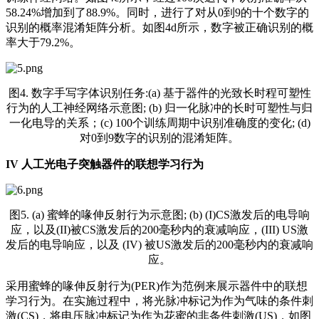
58.24%增加到了88.9%。同时，进行了对从0到9的十个数字的
识别的概率混淆矩阵分析。如图4d所示，数字被正确识别的概
率大于79.2%。
图4. 数字手写字体识别任务:(a) 基于器件的光致长时程可塑性
行为的人工神经网络示意图; (b) 归一化脉冲的长时可塑性与归
一化电导的关系；(c) 100个训练周期中识别准确度的变化; (d)
对0到9数字的识别的混淆矩阵。
IV
人工光电子突触器件的联想学习行为
图5. (a) 蜜蜂的喙伸反射行为示意图; (b) (I)CS激发后的电导响
应，以及(II)被CS激发后的200毫秒内的衰减响应，(III) US激
发后的电导响应，以及 (IV) 被US激发后的200毫秒内的衰减响
应。
采用蜜蜂的喙伸反射行为(PER)作为范例来展示器件中的联想
学习行为。在实施过程中，将光脉冲标记为作为气味的条件刺
激(CS)，将电压脉冲标记为作为花蜜的非条件刺激(US)，如图