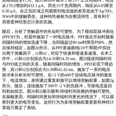
其模拟阻变行为。图2c和2d中展示了在15个正压周期内，电流
从179.2增加到432.1 μA。而在15个负周期内，响应从0.65降至
0.30 μA。在正负区域之间观察到电流值的差异是由于Ag/TiO₂
NWs中的接触势垒。这种特性被称为自整流特性，其有利于
高密度神经形态计算的实施。
随后，分析了突触器件的长短时可塑性。为了模拟双脉冲易化
(PPF)行为，对器件施加了一对电压脉冲。PPF值在开始时随着
间隔时间的增加迅速下降，当间隔超过80 ms时降至约8%，然
后保持稳定，如图2e所示。从PPF衰减曲线(10个周期)中拟合
出两个弛豫因子，τ1和τ2，对应于快速和慢速衰减项。在本工
作中，τ1和τ2分别拟合为14.35和54.35 ms。图2f描述间隔时间
与PPD值之间的关系，随着间隔时间的增加，PPD呈现下降趋
势，其τ1和τ2分别拟合为3.39和41.43 ms。施加了一系列电压
脉冲来分析长时可塑性。在+2 V的400个连续电压脉冲的激发
下，电流增加，表明通过重复刺激可以增强突触权重，如图2g
所示。随后，连续施加了300个–2 V的负脉冲，导致电流返回
到初始状态。图2h和2i展示频率/持续时间依赖的突触可塑性。
在振幅更高、间隔时间更短和持续时间更长的情况下，可以观
察到更大的电导变化。这些行为为多维突触权重更新和神经计
算能力奠定了基础。