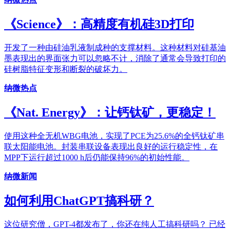
《Science》：高精度有机硅3D打印
开发了一种由硅油乳液制成种的支撑材料。这种材料对硅基油
墨表现出的界面张力可以忽略不计，消除了通常会导致打印的
硅树脂特征变形和断裂的破坏力。
纳微热点
《Nat. Energy》：让钙钛矿，更稳定！
使用这种全无机WBG电池，实现了PCE为25.6%的全钙钛矿串
联太阳能电池。封装串联设备表现出良好的运行稳定性，在
MPP下运行超过1000 h后仍能保持96%的初始性能。
纳微新闻
如何利用ChatGPT搞科研？
这位研究僧，GPT-4都发布了，你还在纯人工搞科研吗？ 已经