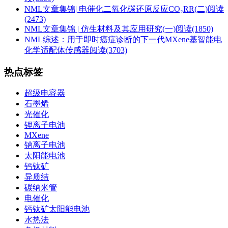
NML文章集锦| 电催化二氧化碳还原反应CO₂RR(二)
阅读
(2473)
NML文章集锦 | 仿生材料及其应用研究(一)
阅读(1850)
NML综述：用于即时癌症诊断的下一代MXene基智能电
化学适配体传感器
阅读(3703)
热点标签
超级电容器
石墨烯
光催化
锂离子电池
MXene
钠离子电池
太阳能电池
钙钛矿
异质结
碳纳米管
电催化
钙钛矿太阳能电池
水热法