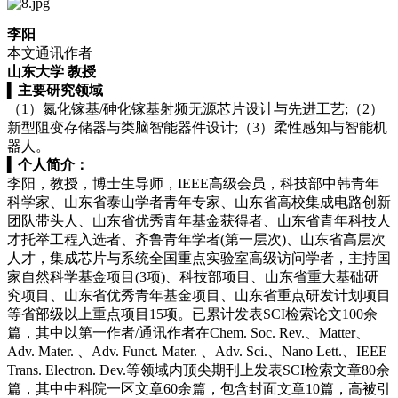
李阳
本文通讯作者
山东大学 教授
▍
主要研究领域
（1）氮化镓基/砷化镓基射频无源芯片设计与先进工艺;（2）
新型阻变存储器与类脑智能器件设计;（3）柔性感知与智能机
器人。
▍
个人简介：
李阳，教授，博士生导师，IEEE高级会员，科技部中韩青年
科学家、山东省泰山学者青年专家、山东省高校集成电路创新
团队带头人、山东省优秀青年基金获得者、山东省青年科技人
才托举工程入选者、齐鲁青年学者(第一层次)、山东省高层次
人才，集成芯片与系统全国重点实验室高级访问学者，主持国
家自然科学基金项目(3项)、科技部项目、山东省重大基础研
究项目、山东省优秀青年基金项目、山东省重点研发计划项目
等省部级以上重点项目15项。已累计发表SCI检索论文100余
篇，其中以第一作者/通讯作者在Chem. Soc. Rev.、Matter、
Adv. Mater. 、Adv. Funct. Mater. 、Adv. Sci.、Nano Lett.、IEEE
Trans. Electron. Dev.等领域内顶尖期刊上发表SCI检索文章80余
篇，其中中科院一区文章60余篇，包含封面文章10篇，高被引