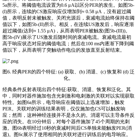
5a所示。将阈值电流设置为0.6 μA以区分PER的发生。如图5b-
(I)所示，连续的CS激应响应仅增加到≈ 0.58 μA，没有超过阈
值，表明反射未被触发。关闭光源后，衰减电流始终保持在阈
值以下，如图5b-(II)所示。相反，在连续US激发后，响应逐渐
超过阈值(达到≈ 1.55 μA)，从而表明PER被触发(图5b-(III))。
图5b-(IV)展示了US激发后随时间的衰减电流。衰减电流最初
高于响应状态对应的阈值电流；然后在100 ms内逐渐下降到阈
值以下，从而表明了突触动作电位的发放直至反射结束。
图6. 经典PER的四个特征: (a) 获取、(b) 消退、(c) 恢复和 (d) 泛
化。
经典条件反射表现出四个特征:获取、消退、恢复和泛化。其
中，同时对器件施加包含光刺激和电刺激的关联对以实现获取
特性。如图6a所示，电导响应在阈值以上迅速增加，触发
PER。关联对的训练结果表明，仅仅施加也CS可以触发响
应；然而，这种神经连接并不是永久的。消退可以主导
条件反
应
的消失。在10分钟后，对每个器件施加了45个周期的光刺
激。图6b表明经过10秒的衰减时间后CS单独未能触发PER(消
退)。图6c展示了使用相同的关联对进行训练后的电导响应。