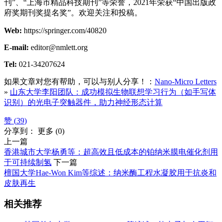
刊”、“上海市精品科技期刊”等荣誉，2021年荣获“中国出版政
府奖期刊奖提名奖”。欢迎关注和投稿。
Web:
https://springer.com/40820
E-mail:
editor@nmlett.org
Tel:
021-34207624
如果文章对您有帮助，可以与别人分享！：
Nano-Micro Letters
»
山东大学李阳团队：成功模拟生物联想学习行为（如手写体
识别）的光电子突触器件，助力神经形态计算
赞 (
39
)
分享到：
更多
(
0
)
上一篇
香港城市大学杨勇等：超高效且低成本的铂纳米膜电催化剂用
于可持续制氢
下一篇
檀国大学Hae-Won Kim等综述：纳米酶工程水凝胶用于抗炎和
皮肤再生
相关推荐