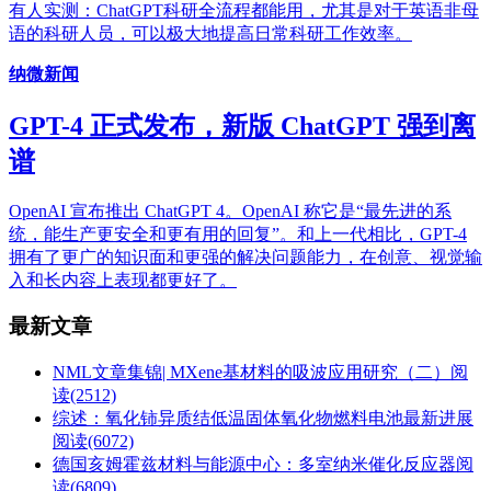
有人实测：ChatGPT科研全流程都能用，尤其是对于英语非母
语的科研人员，可以极大地提高日常科研工作效率。
纳微新闻
GPT-4 正式发布，新版 ChatGPT 强到离
谱
OpenAI 宣布推出 ChatGPT 4。OpenAI 称它是“最先进的系
统，能生产更安全和更有用的回复”。和上一代相比，GPT-4
拥有了更广的知识面和更强的解决问题能力，在创意、视觉输
入和长内容上表现都更好了。
最新文章
NML文章集锦| MXene基材料的吸波应用研究（二）
阅
读(2512)
综述：氧化铈异质结低温固体氧化物燃料电池最新进展
阅读(6072)
德国亥姆霍兹材料与能源中心：多室纳米催化反应器
阅
读(6809)