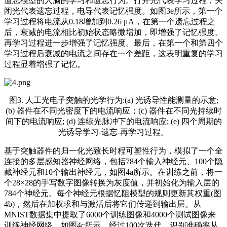
遗忘模型的人脑的学习和遗忘行为。打开光代表学习过程，关
闭光代表遗忘过程，电导代表记忆强度。如图3e所示，第一个
学习过程将电流从0.18增加到0.26 μA，在第一个遗忘过程之
后，衰减的电流相比初始状态略微增加，即增强了记忆强度。
再学习过程进一步增强了记忆强度。最后，在第一个和第四个
学习过程后衰减的电流之间存在一个差距，这表明重复的学习
过程显着增强了记忆。
图3. 人工光电子突触的光学行为:(a) 光诱导性能测量的示意;
(b) 器件在不同光密度下的电流响应；(c) 器件在不同光持续时
间下的电流响应; (d) 连续光脉冲下的电流响应; (e) 四个周期的
光诱导学习-遗忘-再学习过程。
基于突触器件的归一化光致长时程可塑性行为，模拟了一个全
连接的多层感知器神经网络，包括784个输入神经元、100个隐
藏神经元和10个输出神经元，如图4a所示。在训练之前，将一
个28×28的手写数字图像转换为灰度值，并初始化为输入层的
784个神经元。每个神经元根据忆阻模型的规则更新其权重(图
4b)，然后在加权求和与激活后将它们传递到输出层。从
MNIST数据集中提取了6000个训练图像和4000个测试图像来
训练神经网络。如图4c所示，经过100次迭代，识别准确率从