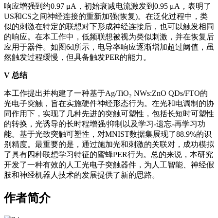
响应增强到约0.97 μA，初始衰减电流激发到0.95 μA，表明了
US和CS之间神经连接的重新加强(恢复)。在泛化过程中，类
似的刺激在特定的联想对下形成神经连接后，也可以触发相同
的响应。在本工作中，低频联想被视为类似刺激，并在恢复后
应用于器件。如图6d所示，电导率响应逐渐增加超过阈值，虽
然触发过程缓慢，但具备触发PER的能力。
V
总结
本工作提出并构建了一种基于Ag/TiO₂ NWs:ZnO QDs/FTO的
光电子突触，旨在实施硬件神经形态行为。在光和电调制的协
同作用下，实现了几种先进的突触可塑性，包括长短时可塑性
的转换，光诱导的长时程增强/抑制以及学习-遗忘-再学习功
能。基于光致突触可塑性，对MNIST数据集展现了88.9%的识
别精度。最重要的是，通过施加光和刺激的关联对，成功模拟
了具有四种联想学习特征的蜜蜂PER行为。总的来说，本研究
开发了一种有效的人工光电子突触器件，为人工智能、神经假
肢和神经机器人技术的发展提供了新的思路。
作者简介