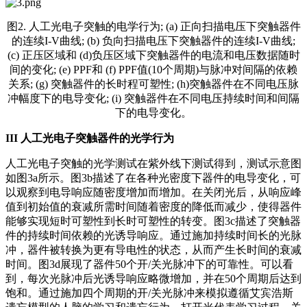
图2. 人工光电子突触的电学行为; (a) 正向扫描电压下突触器件
的连续I-V曲线; (b) 负向扫描电压下突触器件的连续I-V曲线;
(c) 正压区域和 (d)负压区域下突触器件的电流和电压数据随时
间的变化; (e) PPF和 (f) PPF值(10个周期)与脉冲对间隔的依赖
关系; (g) 突触器件的长时程可塑性; (h)突触器件在不同电压脉
冲幅度下的电导变化; (i) 突触器件在不同电压持续时间和间隔
下的电导变化。
I
II
人工光电子突触器件的光学行为
人工光电子突触的光学测试在紫外线下测试得到，测试示意图
如图3a所示。图3b描述了在各种光密度下器件的电导变化，可
以观察到电导响应随密度增加而增加。在关闭光后，从响应峰
值到初始值的衰减所需时间随着密度的降低而减少，使得器件
能够实现短时可塑性到长时可塑性的转变。图3c描述了突触器
件的持续时间依赖的光诱导响应。通过施加持续时间长的光脉
冲，器件被转换为更有导电性的状态，从而产生长时间的衰减
时间。图3d展现了器件50个开/关光脉冲下的可靠性。可以看
到，每次光脉冲后光诱导响应略微增加，并在50个周期后达到
饱和。通过施加四个周期的开/关光脉冲来模拟遵循艾宾浩斯