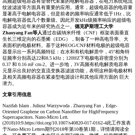
高频超级电容器有望替代笨重的电解电容器，在电力系统电流
纹波滤波等方面具有重要的应用。通常，超级电容器的电容量
显著高于电解电容器，但是前者的频率响应通常低于1Hz，比
电解电容器低几个数量级。因此开发kHz级频率响应的超级电
容器成为近年来的研究热点之一。
德克萨斯理工大学
Zhaoyang Fan
等人
通过在碳纳米纤维（CNF）框架表面垂直
生长三维定向的石墨烯（EDG），制备了一种高电导率、大
表面积的电极材料。基于这种EOG/CNF材料电极的超级电容
器显示出一系列高频特征：在水和有机电解质中，45°相角特
征频率分别高达22和8.5 kHz；120HZ下电极电容密度分别为
0.37 和 0.16 mF cm-2。进一步地，3V高频有机电解质电容单
元显示出良好的交直流变换器滤波功能，表明这种新电极材料
及相关高频电容器在紧凑型电源设计和其他应用方面的 巨大
潜力。
文章引用信息
Nazifah Islam . Juliusz Warzywoda . Zhaoyang Fan，Edge-
Oriented Graphene on Carbon Nanofiber for HighFrequency
Supercapacitors. Nano-Micro Lett.
(2018)10:9.https://doi.org/10.1007/s40820-017-0162-4此工作发表
于Nano-Micro Letters期刊2018年第10卷第1期，详情请阅读全