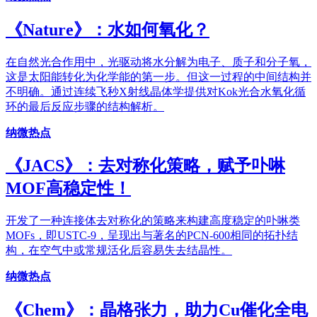
《​Nature》：水如何氧化？
在自然光合作用中，光驱动将水分解为电子、质子和分子氧，
这是太阳能转化为化学能的第一步。但这一过程的中间结构并
不明确。通过连续飞秒X射线晶体学提供对Kok光合水氧化循
环的最后反应步骤的结构解析。
纳微热点
《JACS》：去对称化策略，赋予卟啉
MOF高稳定性！
开发了一种连接体去对称化的策略来构建高度稳定的卟啉类
MOFs，即USTC-9，呈现出与著名的PCN-600相同的拓扑结
构，在空气中或常规活化后容易失去结晶性。
纳微热点
《Chem》：晶格张力，助力Cu催化全电