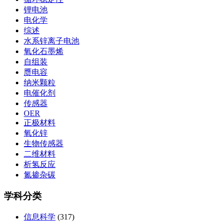
锂电池
电化学
综述
水系锌离子电池
氧化石墨烯
自组装
赝电容
纳米颗粒
电催化剂
传感器
OER
正极材料
氧化锌
生物传感器
二维材料
析氢反应
氮掺杂碳
学科分类
信息科学
(317)