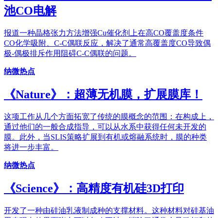
池CO电解
报道一种晶格张力方法增强Cu催化剂上在高CO覆盖度条件
CO化学吸附、C-C偶联反应，解决了通常高覆盖度CO导致偶
极-偶极排斥作用阻碍C-C偶联的问题。
纳微热点
《Nature》：超薄无机膜，扩展膜库！
这项工作从几个方面拓宽了传统的膜概念的范围：在构成上，
通过他们的一般合成指导，可以从水系中获得任何未开发的
膜。此外，当SLIS策略扩展到有机或熔融系统时，膜的种类
将进一步丰富。
纳微热点
《Science》：高精度有机硅3D打印
开发了一种由硅油乳液制成种的支撑材料。这种材料对硅基油