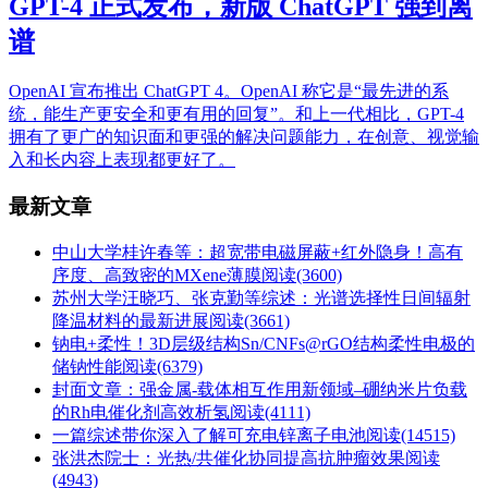
GPT-4 正式发布，新版 ChatGPT 强到离
谱
OpenAI 宣布推出 ChatGPT 4。OpenAI 称它是“最先进的系
统，能生产更安全和更有用的回复”。和上一代相比，GPT-4
拥有了更广的知识面和更强的解决问题能力，在创意、视觉输
入和长内容上表现都更好了。
最新文章
中山大学桂许春等：超宽带电磁屏蔽+红外隐身！高有
序度、高致密的MXene薄膜
阅读(3600)
苏州大学汪晓巧、张克勤等综述：光谱选择性日间辐射
降温材料的最新进展
阅读(3661)
钠电+柔性！3D层级结构Sn/CNFs@rGO结构柔性电极的
储钠性能
阅读(6379)
封面文章：强金属-载体相互作用新领域–硼纳米片负载
的Rh电催化剂高效析氢
阅读(4111)
一篇综述带你深入了解可充电锌离子电池
阅读(14515)
张洪杰院士：光热/共催化协同提高抗肿瘤效果
阅读
(4943)