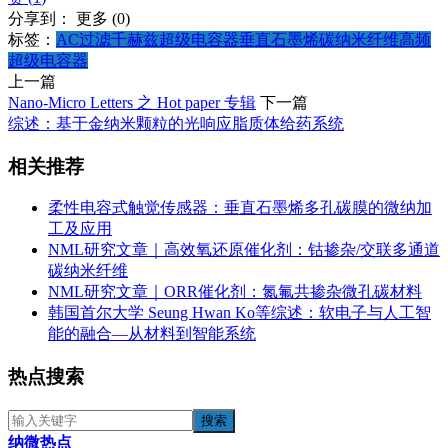
分享到：
更多
(
0
)
标签：
AC过滤
千赫兹超级电容器
垂直石墨烯
碳纳米纤维
高频
超级电容器
上一篇
Nano-Micro Letters 之 Hot paper 专辑
下一篇
综述：基于金纳米颗粒的光响应脂质体给药系统
相关推荐
柔性电容式触觉传感器：垂直石墨烯多孔碳膜的微纳加
工及应用
NML研究文章｜高效氧还原催化剂：钴掺杂/交联多通道
碳纳米纤维
NML研究文章｜ORR催化剂：氮氟共掺杂微孔碳材料
韩国首尔大学 Seung Hwan Ko等综述：软电子与人工智
能的融合—从材料到智能系统
热点搜索
纳微热点