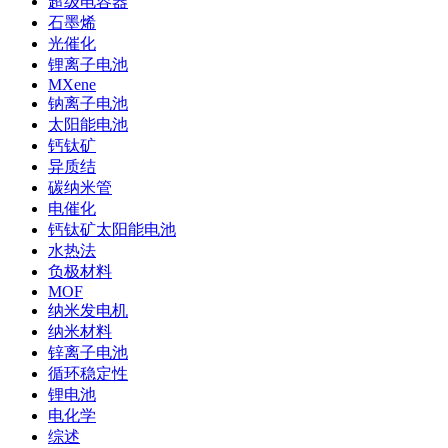
超级电容器
石墨烯
光催化
锂离子电池
MXene
钠离子电池
太阳能电池
钙钛矿
异质结
碳纳米管
电催化
钙钛矿太阳能电池
水热法
负极材料
MOF
纳米发电机
纳米材料
锌离子电池
循环稳定性
锂电池
电化学
综述