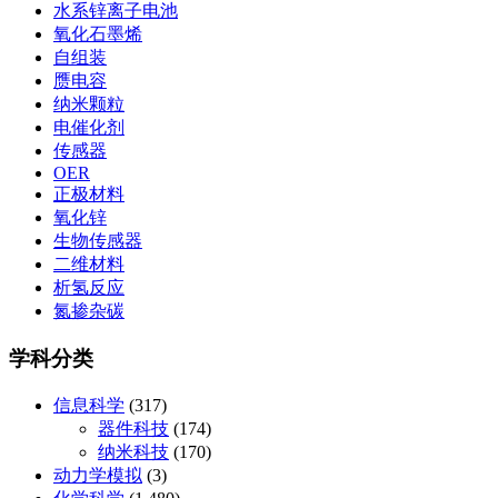
水系锌离子电池
氧化石墨烯
自组装
赝电容
纳米颗粒
电催化剂
传感器
OER
正极材料
氧化锌
生物传感器
二维材料
析氢反应
氮掺杂碳
学科分类
信息科学
(317)
器件科技
(174)
纳米科技
(170)
动力学模拟
(3)