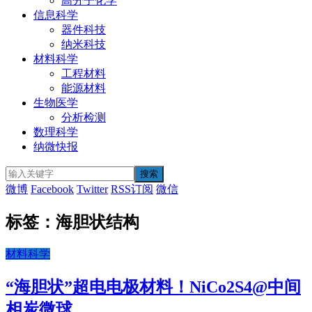
高分子化学
信息科学
器件科技
纳米科技
材料科学
工程材料
能源材料
生物医学
分析检测
数理科学
纳微快报
微博
Facebook
Twitter
RSS订阅
微信
标签：海胆状结构
材料科学
“海胆状”超电电极材料！NiCo2S4@中间
相炭微球