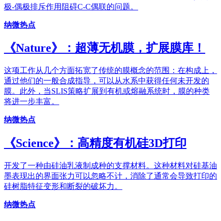
极-偶极排斥作用阻碍C-C偶联的问题。
纳微热点
《Nature》：超薄无机膜，扩展膜库！
这项工作从几个方面拓宽了传统的膜概念的范围：在构成上，
通过他们的一般合成指导，可以从水系中获得任何未开发的
膜。此外，当SLIS策略扩展到有机或熔融系统时，膜的种类
将进一步丰富。
纳微热点
《Science》：高精度有机硅3D打印
开发了一种由硅油乳液制成种的支撑材料。这种材料对硅基油
墨表现出的界面张力可以忽略不计，消除了通常会导致打印的
硅树脂特征变形和断裂的破坏力。
纳微热点