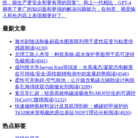
统，能生产更安全和更有用的回复”。和上一代相比，GPT-4
拥有了更广的知识面和更强的解决问题能力，在创意、视觉输
入和长内容上表现都更好了。
最新文章
激光刻蚀法制备超疏水图形阵列用于柔性应变与粘度传
感器
阅读(4130)
北理工陈人杰等：构筑亲核-疏水保护界面用于高可逆锌
负极
阅读(4041)
成均馆大学Jaeyun Kim等综述：水系液态/凝胶态电解质
在可持续/安全/高性能锂电池中的发展趋势
阅读(4546)
柔性可充电锌-空气电池：公斤级含氧碳点辅助设计构筑
多孔海绵状双功能催化剂
阅读(3289)
复旦车仁超：轻质高效电磁波吸收剂-MOF衍生的可调控
NiCo@C微球
阅读(5232)
快速储钾新材料设计及其机理剖析：烯碳铠甲保护的
TiO2纳米管电极的原位表征与DFT理论分析
阅读(4926)
热点标签