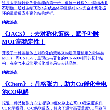
这是太阳能转化为化学能的第一步。但这一过程的中间结构并
不明确。通过连续飞秒X射线晶体学提供对Kok光合水氧化循
环的最后反应步骤的结构解析。
纳微热点
《JACS》：去对称化策略，赋予卟啉
MOF高稳定性！
开发了一种连接体去对称化的策略来构建高度稳定的卟啉类
MOFs，即USTC-9，呈现出与著名的PCN-600相同的拓扑结
构，在空气中或常规活化后容易失去结晶性。
纳微热点
《Chem》：晶格张力，助力Cu催化全电
池CO电解
报道一种晶格张力方法增强Cu催化剂上在高CO覆盖度条件
CO化学吸附、C-C偶联反应，解决了通常高覆盖度CO导致偶