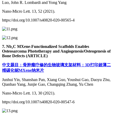
Luo, John R. Lombardi and Yong Yang
Nano-Micro Lett. 13, 52 (2021).
https://doi.org/10.1007/s40820-020-00565-4
7. Nb₂C MXene-Functionalized Scaffolds Enables
Osteosarcoma Phototherapy and Angiogenesis/Osteogenesis of
Bone Defects (ARTICLE)
中文题目：骨肿瘤疗修的生物玻璃支架材料：3D打印超薄二
维碳化铌MXene纳米片
Junhui Yin, Shanshan Pan, Xiang Guo, Youshui Gao, Daoyu Zhu,
Qianhao Yang, Junjie Gao, Changqing Zhang, Yu Chen
Nano-Micro Lett. 13, 30 (2021).
https://doi.org/10.1007/s40820-020-00547-6