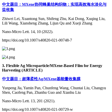
中文题目：MXene协同蜂巢结构织物：实现高效海水淡化与
盐收集
Zhiwei Lei, Xuantong Sun, Shifeng Zhu, Kai Dong, Xuqing Liu,
Lili Wang, Xiansheng Zhang, Lijun Qu and Xueji Zhang
Nano-Micro Lett. 14, 10 (2022).
https://doi.org/10.1007/s40820-021-00748-7
3. Flexible Ag Microparticle/MXene-Based Film for Energy
Harvesting (ARTICLE)
中文题目：超薄柔性Ag/MXene基能量收集膜
Yunpeng Jia, Yamin Pan, Chunfeng Wang, Chuntai Liu, Changyu
Shen, Caofeng Pan, Zhanhu Guo and Xianhu Liu
Nano-Micro Lett. 13, 201 (2021).
https://doi.org/10.1007/s40820-021-00729-w