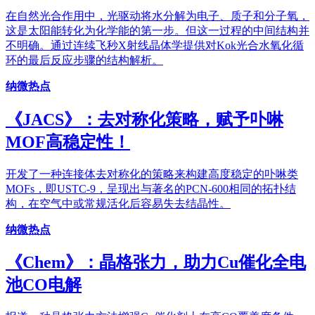
在自然光合作用中，光驱动将水分解为电子、质子和分子氧，
这是太阳能转化为化学能的第一步。但这一过程的中间结构并
不明确。通过连续飞秒X射线晶体学提供对Kok光合水氧化循
环的最后反应步骤的结构解析。
纳微热点
《JACS》：去对称化策略，赋予卟啉
MOF高稳定性！
开发了一种连接体去对称化的策略来构建高度稳定的卟啉类
MOFs，即USTC-9，呈现出与著名的PCN-600相同的拓扑结
构，在空气中或常规活化后容易失去结晶性。
纳微热点
《Chem》：晶格张力，助力Cu催化全电
池CO电解