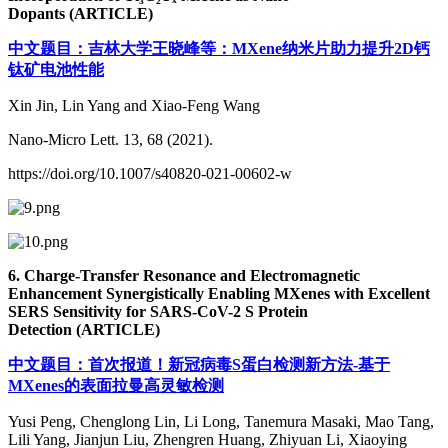
Dopants (ARTICLE)
中文题目：吉林大学王晓峰等：MXene纳米片助力提升2D钙
钛矿电池性能
Xin Jin, Lin Yang and Xiao-Feng Wang
Nano-Micro Lett. 13, 68 (2021).
https://doi.org/10.1007/s40820-021-00602-w
6. Charge-Transfer Resonance and Electromagnetic
Enhancement Synergistically Enabling MXenes with Excellent
SERS Sensitivity for SARS-CoV-2 S Protein
Detection (ARTICLE)
中文题目：首次报道！新冠病毒S蛋白检测新方法-基于
MXenes的表面拉曼高灵敏检测
Yusi Peng, Chenglong Lin, Li Long, Tanemura Masaki, Mao Tang,
Lili Yang, Jianjun Liu, Zhengren Huang, Zhiyuan Li, Xiaoying