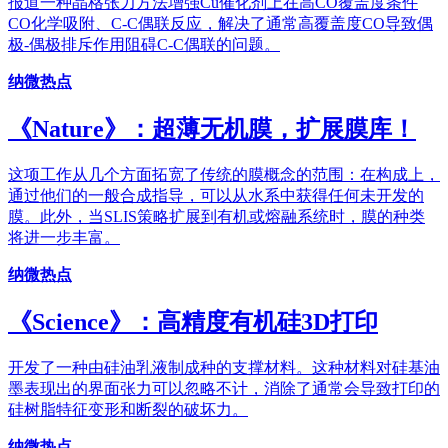
报道一种晶格张力方法增强Cu催化剂上在高CO覆盖度条件
CO化学吸附、C-C偶联反应，解决了通常高覆盖度CO导致偶
极-偶极排斥作用阻碍C-C偶联的问题。
纳微热点
《Nature》：超薄无机膜，扩展膜库！
这项工作从几个方面拓宽了传统的膜概念的范围：在构成上，
通过他们的一般合成指导，可以从水系中获得任何未开发的
膜。此外，当SLIS策略扩展到有机或熔融系统时，膜的种类
将进一步丰富。
纳微热点
《Science》：高精度有机硅3D打印
开发了一种由硅油乳液制成种的支撑材料。这种材料对硅基油
墨表现出的界面张力可以忽略不计，消除了通常会导致打印的
硅树脂特征变形和断裂的破坏力。
纳微热点