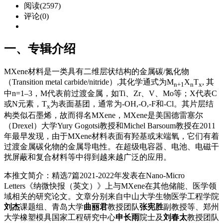
阅读(2597)
评论(0)
一、专辑介绍
MXene材料是一类具有二维层状结构的金属碳/氮化物
（Transition metal carbide/nitride）,其化学通式为M
X
T
, 其
n+1
n
x
中n=1–3，M代表前过渡金属，如Ti、Zr、V、Mo等；X代表C
或N元素，T
为表面基团，通常为-OH,-O,-F和-Cl。其片层结
x
构类似石墨烯，故而得名MXene，MXene是美国德雷塞尔
（Drexel）大学Yury Gogotsi教授和Michel Barsoum教授在2011
年最早发现，由于MXene材料表面有羟基或末端氧，它们有着
过渡金属碳化物的金属导电性。在超级电容器、电池、电磁干
扰屏蔽和复合材料等中得到越来越广泛的应用。
本推文简介：精选7篇2021-2022年发表在Nano-Micro
Letters《纳微快报（英文）》上与MXene在其他储能、医学领
域相关的研究论文。文章分别来自中山大学生物医学工程学院
刘杰
课题组、青岛大学
曲丽君
教授团队
张宪胜
副教授等、郑州
大学橡塑模具国家工程研究中心
申长雨
院士及
刘春太
教授团队