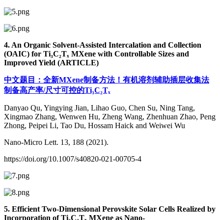
4. An Organic Solvent-Assisted Intercalation and Collection
(OAIC) for Ti₃C₂Tₓ MXene with Controllable Sizes and
Improved Yield (ARTICLE)
中文题目：全新MXene制备方法！有机溶剂辅助插层收集法
制备高产率/尺寸可控的Ti₃C₂Tₓ
Danyao Qu, Yingying Jian, Lihao Guo, Chen Su, Ning Tang,
Xingmao Zhang, Wenwen Hu, Zheng Wang, Zhenhuan Zhao, Peng
Zhong, Peipei Li, Tao Du, Hossam Haick and Weiwei Wu
Nano-Micro Lett. 13, 188 (2021).
https://doi.org/10.1007/s40820-021-00705-4
5. Efficient Two-Dimensional Perovskite Solar Cells Realized by
Incorporation of Ti₃C₂Tₓ MXene as Nano-