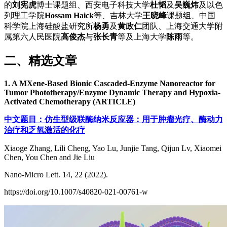
的
刘宪虎
博士课题组、西安电子科技大学
杜韬
及
吴巍炜
及以色
列理工学院
Hossam Haick
等、吉林大学
王晓峰
课题组、中国
科学院上海硅酸盐研究所
杨勇
及
黄政仁
团队、上海交通大学附
属第六人民医院
高俊杰
与
张长青
等及上海大学
陈雨
等。
二、精选文章
1. A MXene-Based Bionic Cascaded-Enzyme Nanoreactor for
Tumor Phototherapy/Enzyme Dynamic Therapy and Hypoxia-
Activated Chemotherapy (ARTICLE)
中文题目：仿生型级联酶纳米反应器：用于肿瘤光疗、酶动力
治疗和乏氧激活的化疗
Xiaoge Zhang, Lili Cheng, Yao Lu, Junjie Tang, Qijun Lv, Xiaomei
Chen, You Chen and Jie Liu
Nano-Micro Lett. 14, 22 (2022).
https://doi.org/10.1007/s40820-021-00761-w