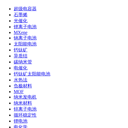
超级电容器
石墨烯
光催化
锂离子电池
MXene
钠离子电池
太阳能电池
钙钛矿
异质结
碳纳米管
电催化
钙钛矿太阳能电池
水热法
负极材料
MOF
纳米发电机
纳米材料
锌离子电池
循环稳定性
锂电池
电化学