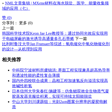
»
NML文章集锦 | MXene材料在海水脱盐、医学、能量收集领
域的应用（七）
赞 (
0
)
分享到：
更多
(
0
)
上一篇
韩国科学技术院Keon Jae Lee教授等：通过协同光效应实现用
于电磁屏蔽的激光诱导高通量多孔石墨烯
下一篇
比利时鲁汶大学Jan Fransaer等综述：氧电催化中氧化物催化剂
的设计—从机理到应用
相关推荐
中科院宁波材料所虞锦洪: 界面工程实现兼具超高热导率
和透波性能的柔性复合薄膜
国内外四校联合成果：晶相工程加速氢反向溢流实现高
效碱性析氢
日本信州大学朱春红/施建等：仿鱼鳃双效全生物质气凝
胶蒸发器克服盐积累，实现可持续太阳能脱盐
中山大学刘川课题组：光刻2μm图案分辨率的凝胶电解
质