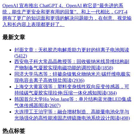
OpenAI 宣布推出 ChatGPT 4。OpenAI 称它是“最先进的系
统，能生产更安全和更有用的回复”。和上一代相比，GPT-4
拥有了更广的知识面和更强的解决问题能力，在创意、视觉输
入和长内容上表现都更好了。
最新文章
封面文章：无机胶态电解质助力更好的锌离子电池
阅读
(5412)
西安电子科大常晶晶教授等：回收银纳米线异维结构副
产物制备气凝胶实现电磁功能的调控
阅读(1858)
同济大学马杰等：锌掺杂镍氧化物纳米片/碳纤维电极实
现电容去离子高效脱盐
阅读(2936)
上海交大黄富强等：塑料变身线性双向应变传感器，可
持续碳气凝胶实现拉伸/压缩一体化感知
阅读(384)
韩国首尔大学Ho Won Jang等：单片结构蓝光微LED集成
气体传感器
阅读(2607)
大连理工王治宇等：融合增材制造、高能量电池化学与
光场强化的高性能准固态锂硫微电池系统设计
阅读(498)
热点标签