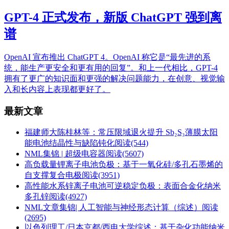
GPT-4 正式发布，新版 ChatGPT 强到离
谱
OpenAI 宣布推出 ChatGPT 4。OpenAI 称它是“最先进的系
统，能生产更安全和更有用的回复”。和上一代相比，GPT-4
拥有了更广的知识面和更强的解决问题能力，在创意、视觉输
入和长内容上表现都更好了。
最新文章
福建师大陈桂林等：常压限域退火提升 Sb₂S₃薄膜太阳
能电池结晶性与缺陷钝化
阅读(544)
NML集锦 | 超级电容器
阅读(5607)
高负载量锂离子电池负极：基于一氧化硅/多孔石墨烯的
自支撑复合电极
阅读(3951)
高性能水系锌离子电池可逆稳定负极：表面合金化纳米
多孔锌
阅读(4927)
NML文章集锦| 人工智能与神经形态计算（综述）
阅读
(2695)
以色列理工/日本京都/西电大学综述：基于杂化功能纳米