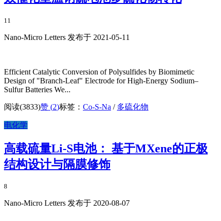
11
Nano-Micro Letters 发布于 2021-05-11
Efficient Catalytic Conversion of Polysulfides by Biomimetic
Design of "Branch-Leaf" Electrode for High-Energy Sodium–
Sulfur Batteries We...
阅读(3833)
赞 (
2
)
标签：
Co-S-Na
/
多硫化物
电化学
高载硫量Li-S电池： 基于MXene的正极
结构设计与隔膜修饰
8
Nano-Micro Letters 发布于 2020-08-07