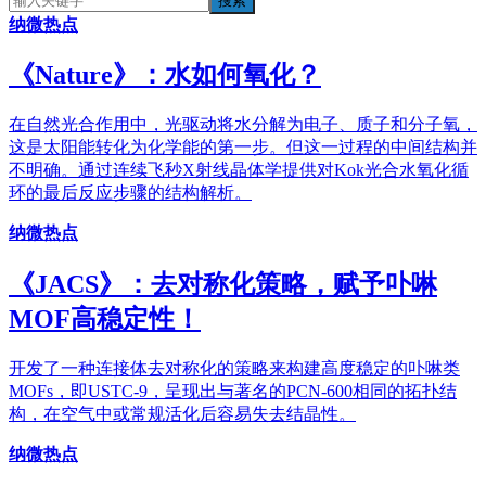
纳微热点
《​Nature》：水如何氧化？
在自然光合作用中，光驱动将水分解为电子、质子和分子氧，
这是太阳能转化为化学能的第一步。但这一过程的中间结构并
不明确。通过连续飞秒X射线晶体学提供对Kok光合水氧化循
环的最后反应步骤的结构解析。
纳微热点
《JACS》：去对称化策略，赋予卟啉
MOF高稳定性！
开发了一种连接体去对称化的策略来构建高度稳定的卟啉类
MOFs，即USTC-9，呈现出与著名的PCN-600相同的拓扑结
构，在空气中或常规活化后容易失去结晶性。
纳微热点