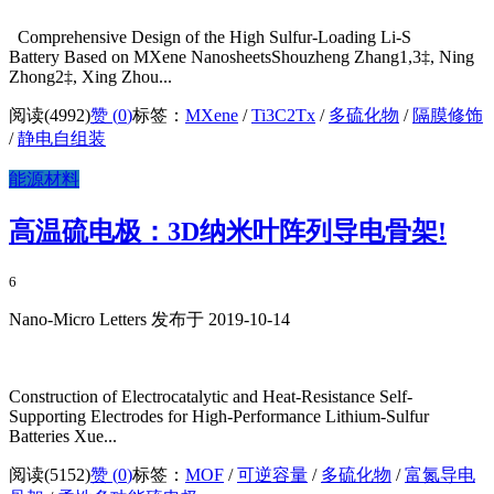
Comprehensive Design of the High Sulfur-Loading Li-S
Battery Based on MXene NanosheetsShouzheng Zhang1,3‡, Ning
Zhong2‡, Xing Zhou...
阅读(4992)
赞 (
0
)
标签：
MXene
/
Ti3C2Tx
/
多硫化物
/
隔膜修饰
/
静电自组装
能源材料
高温硫电极：3D纳米叶阵列导电骨架!
6
Nano-Micro Letters 发布于 2019-10-14
Construction of Electrocatalytic and Heat-Resistance Self-
Supporting Electrodes for High-Performance Lithium-Sulfur
Batteries Xue...
阅读(5152)
赞 (
0
)
标签：
MOF
/
可逆容量
/
多硫化物
/
富氮导电