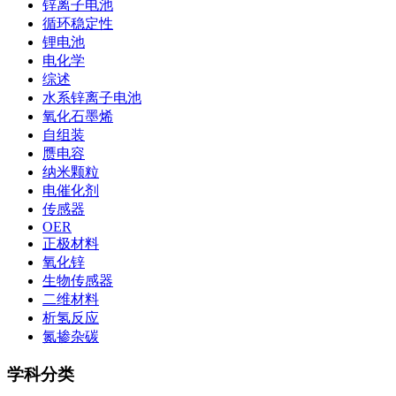
锌离子电池
循环稳定性
锂电池
电化学
综述
水系锌离子电池
氧化石墨烯
自组装
赝电容
纳米颗粒
电催化剂
传感器
OER
正极材料
氧化锌
生物传感器
二维材料
析氢反应
氮掺杂碳
学科分类