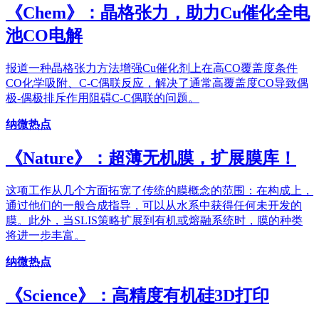
《Chem》：晶格张力，助力Cu催化全电
池CO电解
报道一种晶格张力方法增强Cu催化剂上在高CO覆盖度条件
CO化学吸附、C-C偶联反应，解决了通常高覆盖度CO导致偶
极-偶极排斥作用阻碍C-C偶联的问题。
纳微热点
《Nature》：超薄无机膜，扩展膜库！
这项工作从几个方面拓宽了传统的膜概念的范围：在构成上，
通过他们的一般合成指导，可以从水系中获得任何未开发的
膜。此外，当SLIS策略扩展到有机或熔融系统时，膜的种类
将进一步丰富。
纳微热点
《Science》：高精度有机硅3D打印