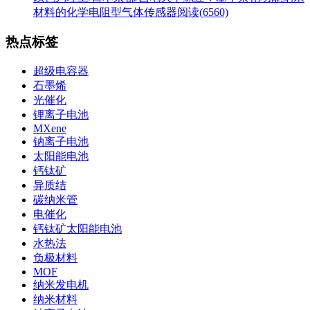
材料的化学电阻型气体传感器
阅读(6560)
热点标签
超级电容器
石墨烯
光催化
锂离子电池
MXene
钠离子电池
太阳能电池
钙钛矿
异质结
碳纳米管
电催化
钙钛矿太阳能电池
水热法
负极材料
MOF
纳米发电机
纳米材料