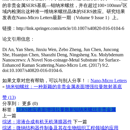
2
的非贵金属SERS基底—钼纳米螺丝，并在超过100×100mm
区
域内检测出这种准一维纳米螺丝晶体的SERS效应。研究结果
发表在Nano-Micro Letters最新一期（Volume 9 Issue 1）上。
链接：http://link.springer.com/article/10.1007/s40820-016-0104-6
论文引用信息：
Di An, Yan Shen, Jinxiu Wen, Zebo Zheng, Jun Chen, Juncong
She, Huanjun Chen, Shaozhi Deng, Ningsheng Xu. Molybdenum
Nanoscrews: A Novel Non-coinage-Metal Substrate for Surface-
Enhanced Raman Scattering.Nano-Micro Lett. (2017) 9:2.
doi:10.1007/s40820-016-0104-6.
如果文章对您有帮助，可以与别人分享！：
Nano-Micro Letters
»
纳米钼螺丝：一种新颖的非贵金属表面增强拉曼散射基底
赞 (
13
)
分享到：
更多
(
0
)
标签：
SERS效应
表面增强拉曼散射
钼纳米螺丝
非贵金属
上一篇
综述：溶液合成有机无机薄膜器件
下一篇
综述：微纳结构器件制备及其在生物组织工程领域的应用