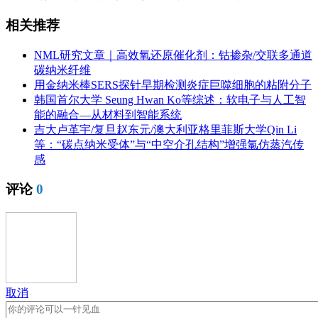
相关推荐
NML研究文章｜高效氧还原催化剂：钴掺杂/交联多通道
碳纳米纤维
用金纳米棒SERS探针早期检测炎症巨噬细胞的粘附分子
韩国首尔大学 Seung Hwan Ko等综述：软电子与人工智
能的融合—从材料到智能系统
吉大卢革宇/复旦赵东元/澳大利亚格里菲斯大学Qin Li
等：“碳点纳米受体”与“中空介孔结构”增强氯仿蒸汽传
感
评论
0
取消