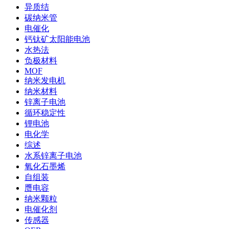
异质结
碳纳米管
电催化
钙钛矿太阳能电池
水热法
负极材料
MOF
纳米发电机
纳米材料
锌离子电池
循环稳定性
锂电池
电化学
综述
水系锌离子电池
氧化石墨烯
自组装
赝电容
纳米颗粒
电催化剂
传感器