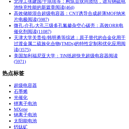
北理工张建国/于琪瑶等：构筑豆状同质结，谱写钠硫电
池快充性能的新篇章
阅读(464)
高效储能混合超级电容器：CNT诱导合成超薄MOF纳米
片电极
阅读(5987)
微孔-介孔-大孔三级多孔氮掺杂空心碳壳：高效ORR电
催化剂
阅读(11087)
天津大学关贵俭/韩明勇等综述：原子替代的合金化用于
过渡金属二硫族化合物(TMDs)的特性定制和优化应用
阅
读(3575)
美国加利福尼亚大学：TiN纸超快充超级电容器
阅读
(5971)
热点标签
超级电容器
石墨烯
光催化
锂离子电池
MXene
钠离子电池
太阳能电池
钙钛矿