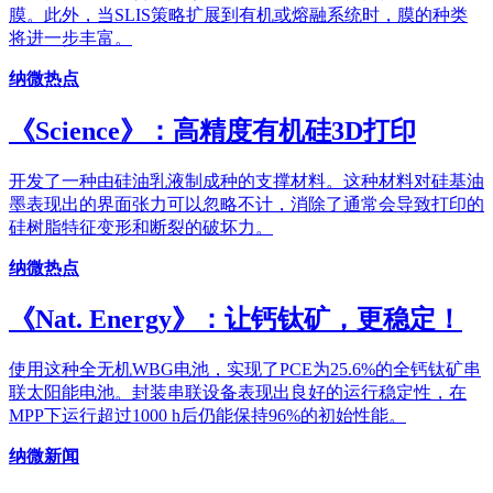
膜。此外，当SLIS策略扩展到有机或熔融系统时，膜的种类
将进一步丰富。
纳微热点
《Science》：高精度有机硅3D打印
开发了一种由硅油乳液制成种的支撑材料。这种材料对硅基油
墨表现出的界面张力可以忽略不计，消除了通常会导致打印的
硅树脂特征变形和断裂的破坏力。
纳微热点
《Nat. Energy》：让钙钛矿，更稳定！
使用这种全无机WBG电池，实现了PCE为25.6%的全钙钛矿串
联太阳能电池。封装串联设备表现出良好的运行稳定性，在
MPP下运行超过1000 h后仍能保持96%的初始性能。
纳微新闻