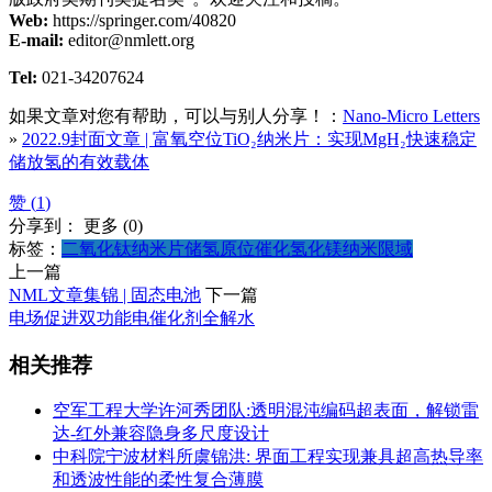
Web:
https://springer.com/40820
E-mail:
editor@nmlett.org
Tel:
021-34207624
如果文章对您有帮助，可以与别人分享！：
Nano-Micro Letters
»
2022.9封面文章 | 富氧空位TiO₂纳米片：实现MgH₂快速稳定
储放氢的有效载体
赞 (
1
)
分享到：
更多
(
0
)
标签：
二氧化钛纳米片
储氢
原位催化
氢化镁
纳米限域
上一篇
NML文章集锦 | 固态电池
下一篇
电场促进双功能电催化剂全解水
相关推荐
空军工程大学许河秀团队:透明混沌编码超表面，解锁雷
达-红外兼容隐身多尺度设计
中科院宁波材料所虞锦洪: 界面工程实现兼具超高热导率
和透波性能的柔性复合薄膜