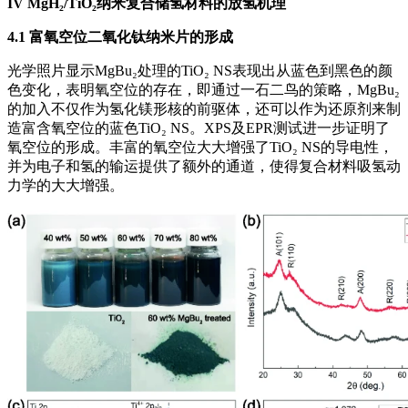
IV
MgH₂/TiO₂纳米复合储氢材料的放氢机理
4.1 富氧空位二氧化钛纳米片的形成
光学照片显示MgBu₂处理的TiO₂ NS表现出从蓝色到黑色的颜
色变化，表明氧空位的存在，即通过一石二鸟的策略，MgBu₂
的加入不仅作为氢化镁形核的前驱体，还可以作为还原剂来制
造富含氧空位的蓝色TiO₂ NS。XPS及EPR测试进一步证明了
氧空位的形成。丰富的氧空位大大增强了TiO₂ NS的导电性，
并为电子和氢的输运提供了额外的通道，使得复合材料吸氢动
力学的大大增强。