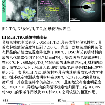
图2. TiO₂ NS及MgH₂/TiO₂的形貌结构表征。
III
MgH₂/TiO₂储氢性能表征
吸放氢性能测试表明，60MgH₂/TiO₂具有优异的储氢性能，其
首次起始放氢温度降低到了200 ℃，完成一次放氢后的再氢化
态样品的起始放氢温度降低到了180 ℃。DSC测试表明材料的
放氢活化能降低到了106.7 kJ mol⁻¹H₂。等温吸放氢测试表明，
在300 ℃下，60MgH₂/TiO₂的起始放氢速率是纯MgH₂材料的35
倍，而在200 ℃下，MgH₂/TiO₂的起始吸氢速率是纯MgH₂材料
的6.5倍，表明MgH₂/TiO₂储氢材料具有快速的吸放氢动力学性
能。循环稳定性测试表明材料在300 ℃下进行100次的吸放氢
循环后，其容量保持率仍高达98.5%，且形貌没有发生明显变
化。MgH₂/TiO₂异质结构的高循环稳定性归因于二维TiO₂ NS
对MgH₂的限域作用以及TiO₂和MgH₂之间较强的相互作用。