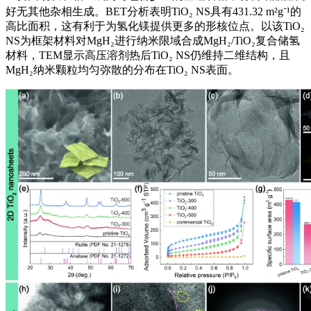
好无其他杂相生成。BET分析表明TiO₂ NS具有431.32 m²g⁻¹的
高比面积，这有利于为氢化镁提供更多的形核位点。以该TiO₂
NS为框架材料对MgH₂进行纳米限域合成MgH₂/TiO₂复合储氢
材料，TEM显示高压溶剂热后TiO₂ NS仍维持二维结构，且
MgH₂纳米颗粒均匀弥散的分布在TiO₂ NS表面。