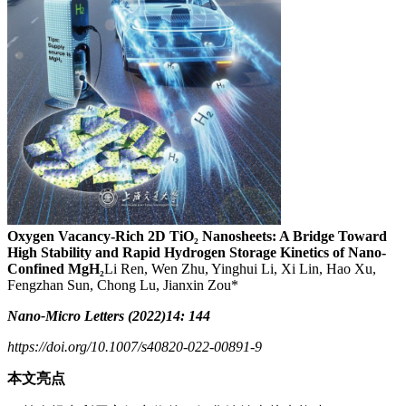
Oxygen Vacancy-Rich 2D TiO₂ Nanosheets: A Bridge Toward
High Stability and Rapid Hydrogen Storage Kinetics of Nano-
Confined MgH₂
Li Ren, Wen Zhu, Yinghui Li, Xi Lin, Hao Xu,
Fengzhan Sun, Chong Lu, Jianxin Zou*
Nano-Micro Letters (2022)14: 144
https://doi.org/10.1007/s40820-022-00891-9
本文亮点