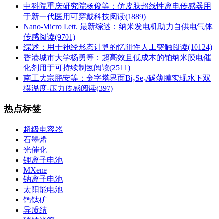
中科院重庆研究院杨俊等：仿皮肤超线性离电传感器用
于新一代医用可穿戴科技
阅读(1889)
Nano-Micro Lett. 最新综述：纳米发电机助力自供电气体
传感
阅读(9701)
综述：用于神经形态计算的忆阻性人工突触
阅读(10124)
香港城市大学杨勇等：超高效且低成本的铂纳米膜电催
化剂用于可持续制氢
阅读(2511)
南工大宗鹏安等：金字塔界面Bi₂Se₃/碳薄膜实现水下双
模温度-压力传感
阅读(397)
热点标签
超级电容器
石墨烯
光催化
锂离子电池
MXene
钠离子电池
太阳能电池
钙钛矿
异质结