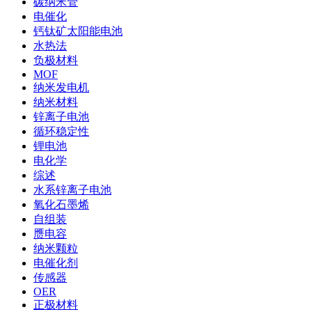
碳纳米管
电催化
钙钛矿太阳能电池
水热法
负极材料
MOF
纳米发电机
纳米材料
锌离子电池
循环稳定性
锂电池
电化学
综述
水系锌离子电池
氧化石墨烯
自组装
赝电容
纳米颗粒
电催化剂
传感器
OER
正极材料