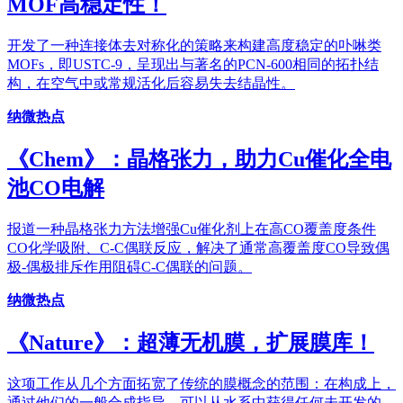
MOF高稳定性！
开发了一种连接体去对称化的策略来构建高度稳定的卟啉类
MOFs，即USTC-9，呈现出与著名的PCN-600相同的拓扑结
构，在空气中或常规活化后容易失去结晶性。
纳微热点
《Chem》：晶格张力，助力Cu催化全电
池CO电解
报道一种晶格张力方法增强Cu催化剂上在高CO覆盖度条件
CO化学吸附、C-C偶联反应，解决了通常高覆盖度CO导致偶
极-偶极排斥作用阻碍C-C偶联的问题。
纳微热点
《Nature》：超薄无机膜，扩展膜库！
这项工作从几个方面拓宽了传统的膜概念的范围：在构成上，
通过他们的一般合成指导，可以从水系中获得任何未开发的