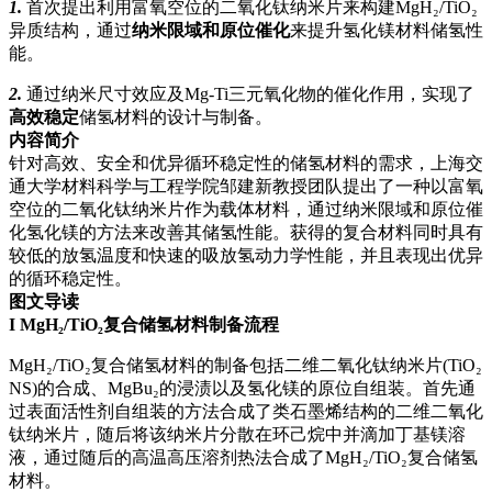
1.
首次提出利用富氧空位的二氧化钛纳米片来构建MgH₂/TiO₂
异质结构，通过
纳米限域和原位催化
来提升氢化镁材料储氢性
能。
2.
通过纳米尺寸效应及Mg-Ti三元氧化物的催化作用，实现了
高效稳定
储氢材料的设计与制备。
内容简介
针对高效、安全和优异循环稳定性的储氢材料的需求，上海交
通大学材料科学与工程学院邹建新教授团队提出了一种以富氧
空位的二氧化钛纳米片作为载体材料，通过纳米限域和原位催
化氢化镁的方法来改善其储氢性能。获得的复合材料同时具有
较低的放氢温度和快速的吸放氢动力学性能，并且表现出优异
的循环稳定性。
图文导读
I
MgH₂/TiO₂复合储氢材料制备流程
MgH₂/TiO₂复合储氢材料的制备包括二维二氧化钛纳米片(TiO₂
NS)的合成、MgBu₂的浸渍以及氢化镁的原位自组装。首先通
过表面活性剂自组装的方法合成了类石墨烯结构的二维二氧化
钛纳米片，随后将该纳米片分散在环己烷中并滴加丁基镁溶
液，通过随后的高温高压溶剂热法合成了MgH₂/TiO₂复合储氢
材料。