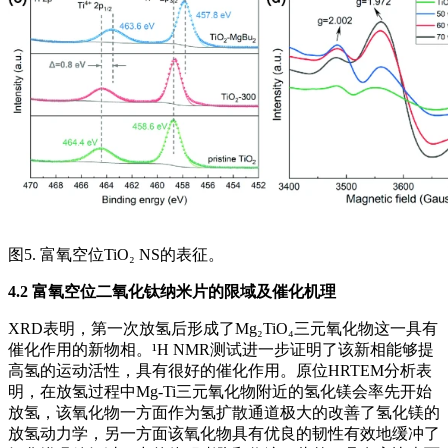
图5. 富氧空位TiO₂ NS的表征。
4.2 富氧空位二氧化钛纳米片的限域及催化机理
XRD表明，第一次放氢后形成了Mg₂TiO₄三元氧化物这一具有
催化作用的新物相。¹H NMR测试进一步证明了该新相能够提
高氢的运动活性，具有很好的催化作用。原位HRTEM分析表
明，在放氢过程中Mg-Ti三元氧化物附近的氢化镁会率先开始
放氢，该氧化物一方面作为氢扩散通道极大的改善了氢化镁的
放氢动力学，另一方面该氧化物具有优良的韧性有效地缓冲了