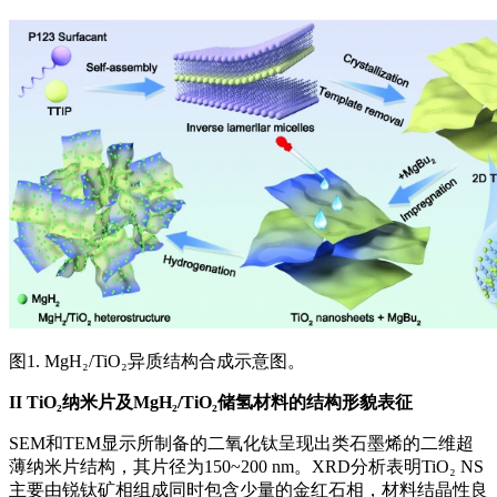
图1. MgH₂/TiO₂异质结构合成示意图。
II
TiO₂纳米片及MgH₂/TiO₂储氢材料的结构形貌表征
SEM和TEM显示所制备的二氧化钛呈现出类石墨烯的二维超
薄纳米片结构，其片径为150~200 nm。XRD分析表明TiO₂ NS
主要由锐钛矿相组成同时包含少量的金红石相，材料结晶性良