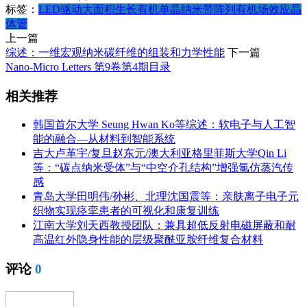
标签：
LED驱动
大面积生长
有机单晶纳米带阵列
有机场效应晶
体管
上一篇
综述：一维宏观纳米碳纤维的组装和力学性能
下一篇
Nano-Micro Letters 第9卷第4期目录
相关推荐
韩国首尔大学 Seung Hwan Ko等综述：软电子与人工智
能的融合—从材料到智能系统
吉大卢革宇/复旦赵东元/澳大利亚格里菲斯大学Qin Li
等：“碳点纳米受体”与“中空介孔结构”增强氯仿蒸汽传
感
青岛大学田明伟/孙彬、北理沈国震等：亲肤离子电子元
织物实现痉挛患者的可视化和康复训练
江南大学刘天西教授团队：兼具超低反射电磁屏蔽和耐
高温红外隐身性能的层级聚酰亚胺纤维复合材料
评论
0