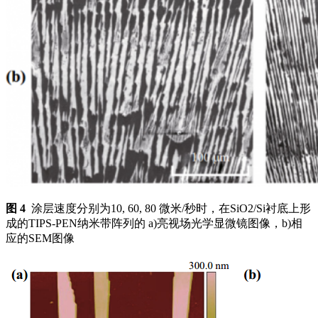
图 4
涂层速度分别为10, 60, 80 微米/秒时，在SiO2/Si衬底上形
成的TIPS-PEN纳米带阵列的 a)亮视场光学显微镜图像，b)相
应的SEM图像