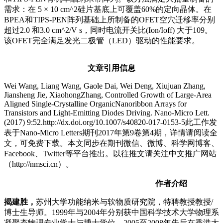
需求：在 5 × 10 cm^2硅片基底上可覆盖60%的定向晶体。在
BPEA和TIPS-PEN阵列基础上所制备的OFET空穴迁移率分别
超过2.0 和3.0 cm^2/V s，同时电流开关比(Ion/Ioff) 大于109。
该OFET完全满足发光二极管（LED）驱动的性能要求。
文章引用信息
Wei Wang, Liang Wang, Gaole Dai, Wei Deng, Xiujuan Zhang,
Jiansheng Jie, XiaohongZhang, Controlled Growth of Large-Area
Aligned Single-Crystalline OrganicNanoribbon Arrays for
Transistors and Light-Emitting Diodes Driving. Nano-Micro Lett.
(2017) 9:52.http://dx.doi.org/10.1007/s40820-017-0153-5此工作发
表于Nano-Micro Letters期刊2017年第9卷第4期，详情请阅读全
文，可免费下载。本文同步在期刊微信、微博、科学网博客、
Facebook、Twitter等平台推出。以往推文请关注中文推广网站
（http://nmsci.cn）。
作者介绍
揭建胜，
苏州大学功能纳米与软物质研究院，特聘教授教授/
博士生导师。1999年与2004年分别获中国科学技术大学物理系
凝聚态物理专业学士与博士学位。2005至2008年先后在香港大