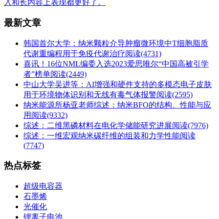
入和长内容上表现都更好了。
最新文章
韩国首尔大学：纳米颗粒介导肿瘤微环境中T细胞脂质
代谢重编程用于免疫代谢治疗
阅读(4731)
喜讯！16位NML编委入选2023爱思唯尔“中国高被引学
者”榜单
阅读(2449)
中山大学吴进等：AI增强和硬件支持的多模态电子皮肤
用于环境物体识别和无线有毒气体报警
阅读(2595)
纳米能源所杨亚老师综述：纳米BFO的结构、性能与应
用
阅读(9332)
综述：二维黑磷材料在电化学储能研究进展
阅读(7976)
综述：一维宏观纳米碳纤维的组装和力学性能
阅读
(7747)
热点标签
超级电容器
石墨烯
光催化
锂离子电池