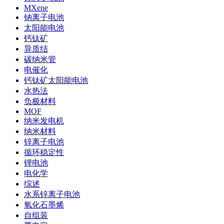
MXene
钠离子电池
太阳能电池
钙钛矿
异质结
碳纳米管
电催化
钙钛矿太阳能电池
水热法
负极材料
MOF
纳米发电机
纳米材料
锌离子电池
循环稳定性
锂电池
电化学
综述
水系锌离子电池
氧化石墨烯
自组装