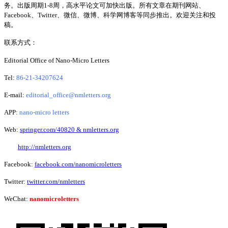
务。出版周期1-8周，高水平论文可加快出版。所有文章在期刊网站、
Facebook、Twitter、微信、微博、科学网博客等同步推出。欢迎关注和投
稿。
联系方式：
Editorial Office of Nano-Micro Letters
Tel:
86-21-34207624
E-mail:
editorial_office@nmletters.org
APP:
nano-micro letters
Web:
springer.com/40820 & nmletters.org
http://nmletters.org
Facebook:
facebook.com/nanomicroletters
Twitter:
twitter.com/nmletters
WeChat:
nanomicroletters