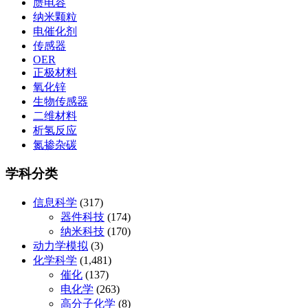
赝电容
纳米颗粒
电催化剂
传感器
OER
正极材料
氧化锌
生物传感器
二维材料
析氢反应
氮掺杂碳
学科分类
信息科学
(317)
器件科技
(174)
纳米科技
(170)
动力学模拟
(3)
化学科学
(1,481)
催化
(137)
电化学
(263)
高分子化学
(8)