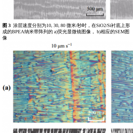
图 3
涂层速度分别为10, 30, 80 微米/秒时，在SiO2/Si衬底上形
成的BPEA纳米带阵列的 a)荧光显微镜图像， b)相应的SEM图
像