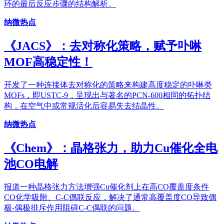
环的最后反应步骤的结构解析。
纳微热点
《JACS》：去对称化策略，赋予卟啉
MOF高稳定性！
开发了一种连接体去对称化的策略来构建高度稳定的卟啉类
MOFs，即USTC-9，呈现出与著名的PCN-600相同的拓扑结
构，在空气中或常规活化后容易失去结晶性。
纳微热点
《Chem》：晶格张力，助力Cu催化全电
池CO电解
报道一种晶格张力方法增强Cu催化剂上在高CO覆盖度条件
CO化学吸附、C-C偶联反应，解决了通常高覆盖度CO导致偶
极-偶极排斥作用阻碍C-C偶联的问题。