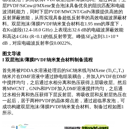
层PVDF/SiCnw@MXene复合泡沫具备优良的阻抗匹配和电磁
波消耗能力，同时下层PVDF/MWCNT/GnPs薄膜提供高效的
反射屏蔽效能，从而实现具备超低反射率的高效电磁波屏蔽材
料。双层泡沫/薄膜PVDF纳米复合材料在1.95 mm的厚度下，
在Ku波段(12.4-18.0 GHz) 上表现出32.6 dB的电磁波屏蔽效能
和高达4 GHz (R<0.1)的低反射带宽。峰值
SE
达到3.1×10⁻⁴
R
dB，对应电磁波反射率仅0.0022%。
图文导读
I
双层泡沫/薄膜PVDF纳米复合材料制备流程
首先将被PDDA水溶液处理后的SiC纳米线与MXene (Ti₃C₂Tₓ)
纳米片在DMF溶液中通过静电组装耦合，并加入PVDF在DMF
中搅拌均匀，之后通过水相分离和热压获得上层吸收层。然后
将MWCNT，GNPs和PVDF加入DMF溶液搅拌均匀，之后通
过水相分离和热压获得下层反射层。将吸收层和反射层热压在
一起后，居于两种PVDF的晶体熔点差，通过超临界发泡，可
成功构建双层泡沫/薄膜PVDF纳米复合材料。制备过程如图1
所示。