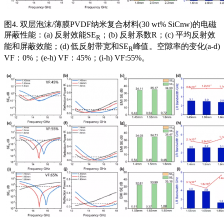
图4. 双层泡沫/薄膜PVDF纳米复合材料(30 wt% SiCnw)的电磁
屏蔽性能：(a) 反射效能SE
；(b) 反射系数R；(c) 平均反射效
R
能和屏蔽效能；(d) 低反射带宽和SE
峰值。空隙率的变化(a-d)
R
VF：0%；(e-h) VF：45%；(i-h) VF:55%。