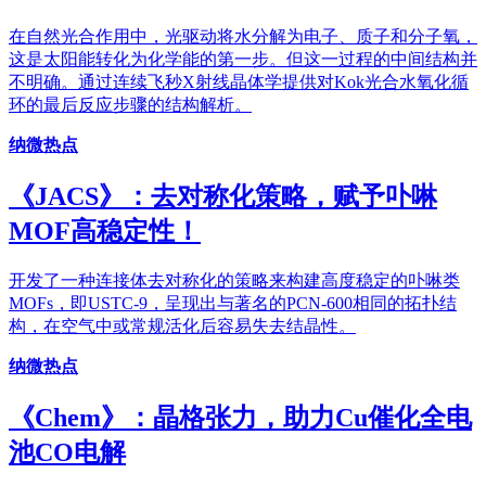
在自然光合作用中，光驱动将水分解为电子、质子和分子氧，
这是太阳能转化为化学能的第一步。但这一过程的中间结构并
不明确。通过连续飞秒X射线晶体学提供对Kok光合水氧化循
环的最后反应步骤的结构解析。
纳微热点
《JACS》：去对称化策略，赋予卟啉
MOF高稳定性！
开发了一种连接体去对称化的策略来构建高度稳定的卟啉类
MOFs，即USTC-9，呈现出与著名的PCN-600相同的拓扑结
构，在空气中或常规活化后容易失去结晶性。
纳微热点
《Chem》：晶格张力，助力Cu催化全电
池CO电解