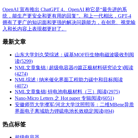
OpenAI 宣布推出 ChatGPT 4。OpenAI 称它是“最先进的系
统，能生产更安全和更有用的回复”。和上一代相比，GPT-4
拥有了更广的知识面和更强的解决问题能力，在创意、视觉输
入和长内容上表现都更好了。
最新文章
山东大学刘久荣综述：碳基MOF衍生物电磁波吸收剂
阅
读(5299)
NML文章集锦 | 超级电容器(9篇正极材料研究论文)
阅读
(4274)
NML综述 | 纳米催化界面工程助力碳中和目标
阅读
(4072)
NML文章集锦| 锌电池电极材料（三）
阅读(2975)
Nano-Micro Letters 之 Hot paper 专辑
阅读(6051)
安徽师范大学濮军/河北大学沈照熙等：二维MBene异质
界面电子离域助力锂硫电池长效稳定
阅读(894)
热点标签
超级电容器