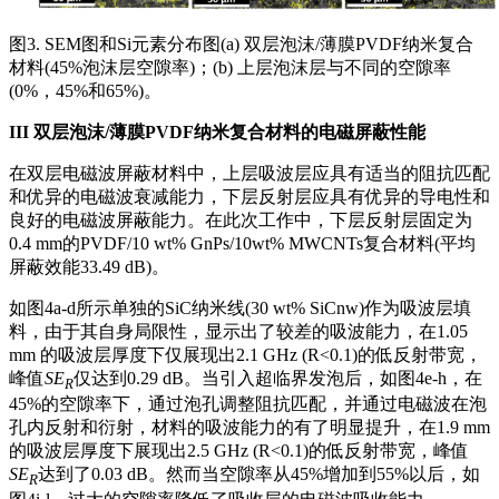
图3. SEM图和Si元素分布图(a) 双层泡沫/薄膜PVDF纳米复合
材料(45%泡沫层空隙率)；(b) 上层泡沫层与不同的空隙率
(0%，45%和65%)。
III
双层泡沫/薄膜PVDF纳米复合材料的电磁屏蔽性能
在双层电磁波屏蔽材料中，上层吸波层应具有适当的阻抗匹配
和优异的电磁波衰减能力，下层反射层应具有优异的导电性和
良好的电磁波屏蔽能力。在此次工作中，下层反射层固定为
0.4 mm的PVDF/10 wt% GnPs/10wt% MWCNTs复合材料(平均
屏蔽效能33.49 dB)。
如图4a-d所示单独的SiC纳米线(30 wt% SiCnw)作为吸波层填
料，由于其自身局限性，显示出了较差的吸波能力，在1.05
mm 的吸波层厚度下仅展现出2.1 GHz (R<0.1)的低反射带宽，
峰值
SE
仅达到0.29 dB。当引入超临界发泡后，如图4e-h，在
R
45%的空隙率下，通过泡孔调整阻抗匹配，并通过电磁波在泡
孔内反射和衍射，材料的吸波能力的有了明显提升，在1.9 mm
的吸波层厚度下展现出2.5 GHz (R<0.1)的低反射带宽，峰值
SE
达到了0.03 dB。然而当空隙率从45%增加到55%以后，如
R