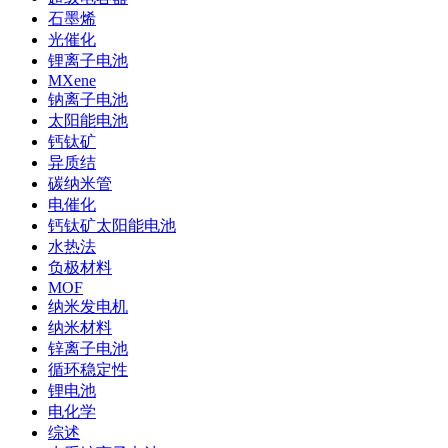
石墨烯
光催化
锂离子电池
MXene
钠离子电池
太阳能电池
钙钛矿
异质结
碳纳米管
电催化
钙钛矿太阳能电池
水热法
负极材料
MOF
纳米发电机
纳米材料
锌离子电池
循环稳定性
锂电池
电化学
综述