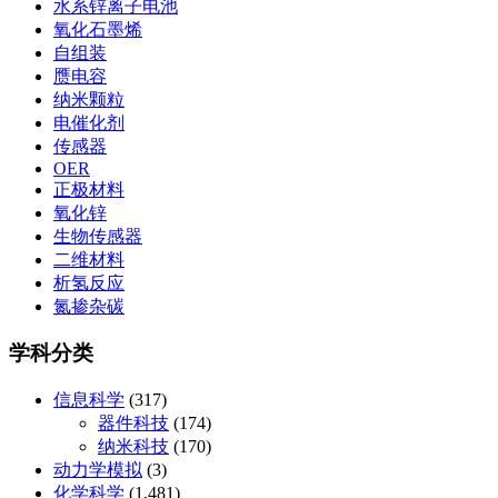
水系锌离子电池
氧化石墨烯
自组装
赝电容
纳米颗粒
电催化剂
传感器
OER
正极材料
氧化锌
生物传感器
二维材料
析氢反应
氮掺杂碳
学科分类
信息科学
(317)
器件科技
(174)
纳米科技
(170)
动力学模拟
(3)
化学科学
(1,481)