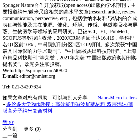
Springer Nature合作开放获取(open-access)出版的学术期刊，主
要报道纳米/微米尺度相关的高水平文章(research article, review,
communication, perspective, etc)，包括微纳米材料与结构的合成
表征与性能及其在能源、催化、环境、传感、电磁波吸收与屏
蔽、生物医学等领域的应用研究。已被SCI、EI、PubMed、
SCOPUS等数据库收录，2020JCR影响因子达16.419，学科排
名Q1区前10%，中科院期刊分区1区TOP期刊。多次荣获“中国
最具国际影响力学术期刊”、“中国高校杰出科技期刊”、“上海
市精品科技期刊”等荣誉，2021年荣获“中国出版政府奖期刊奖
提名奖”。欢迎关注和投稿。
Web:
https://springer.com/40820
E-mail:
editor@nmlett.org
Tel:
021-34207624
如果文章对您有帮助，可以与别人分享！：
Nano-Micro Letters
»
多伦多大学Park教授：高效能电磁波屏蔽材料-双层泡沫/薄
膜高分子纳米复合材料
赞 (
0
)
分享到：
更多
(
0
)
上一篇