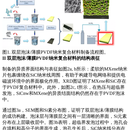
图1. 双层泡沫/薄膜PVDF纳米复合材料制备流程图。
II
双层泡沫/薄膜PVDF纳米复合材料的结构表征
制备的异质界面结构与表征如图2a, b所示：柔软的MXene纳米
片包裹缠绕在SiC纳米线周围，有助于构建导电网络和提供电
磁波环境中的界面极化作用。XRD图证明了MXene和SiC存在
于PVDF复合材料中。此外，如图2c, f所示，在热压与超临界
发泡，SiCnw和MXene的异质结面结构仍然存在于PVDF泡沫
中。
通过图3a，SEM图和Si素分布图，证明了双层泡沫/薄膜结构
的成功构建。泡沫层与薄膜层之间有一层清晰的界面，Si元素
分布在上层吸收层中。图3b表明，超临界发泡过程中，泡孔会
在填料和高分子的界面生成，泡孔生长后，SiC纳米线分布在