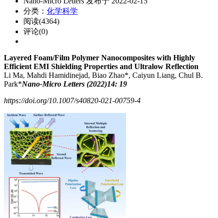
Nano-Micro Letters 发布于 2022-02-15
分类：
化学科学
阅读(4364)
评论(0)
Layered Foam/Film Polymer Nanocomposites with Highly
Efficient EMI Shielding Properties and Ultralow Reflection
Li Ma, Mahdi Hamidinejad, Biao Zhao*, Caiyun Liang, Chul B.
Park*
Nano-Micro Letters (2022)14: 19
https://doi.org/10.1007/s40820-021-00759-4