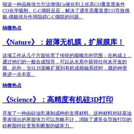
报道一种晶格张力方法增强Cu催化剂上在高CO覆盖度条件
CO化学吸附、C-C偶联反应，解决了通常高覆盖度CO导致偶
极-偶极排斥作用阻碍C-C偶联的问题。
纳微热点
《Nature》：超薄无机膜，扩展膜库！
这项工作从几个方面拓宽了传统的膜概念的范围：在构成上，
通过他们的一般合成指导，可以从水系中获得任何未开发的
膜。此外，当SLIS策略扩展到有机或熔融系统时，膜的种类
将进一步丰富。
纳微热点
《Science》：高精度有机硅3D打印
开发了一种由硅油乳液制成种的支撑材料。这种材料对硅基油
墨表现出的界面张力可以忽略不计，消除了通常会导致打印的
硅树脂特征变形和断裂的破坏力。