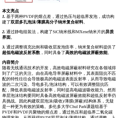
本文亮点
1.
基于两种PVDF的熔点差，通过热压与超临界发泡，成功构
建了
双层多孔泡沫/薄膜高分子纳米复合材料
。
2.
通过静电组装法，构建了SiC纳米线和MXene纳米片的
异质
界面
。
3.
通过调整填充比例和吸收层发泡倍率，纳米复合材料提供了
超低电磁波反射系数
，同时具备了
高效的电磁波屏蔽效能
。
内容简介
随着无线通讯技术的开发，高效电磁屏蔽材料研究在各领域得
到了广泛的关注。由在高电导率屏蔽材料中，其表面阻抗不匹
配的特性往往会导致极高的电磁波表面反射率，从而导致电磁
波的二次污染。导电多孔/泡沫结构，可以有效调整阻抗匹
配，降低表面电磁波反射率，同时提高电磁波吸收能力。然而
单层泡沫结构要同时具备高效电磁波屏蔽效能和超低反射率仍
具挑战。因此构建双层泡沫(吸收)/薄膜(屏蔽)结构体系，无疑
是一种更为有效的策略。多伦多大学Chul Park课题组基于
PVDF和PVDF共聚物的熔点差，通过热压和超临界二氧化碳
物理发泡，从而获得PVDF双层泡沫/薄膜结构。通过调整，上