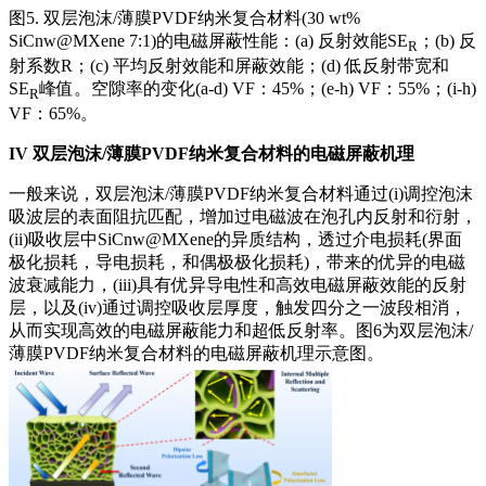
图5. 双层泡沫/薄膜PVDF纳米复合材料(30 wt%
SiCnw@MXene 7:1)的电磁屏蔽性能：(a) 反射效能SE
；(b) 反
R
射系数R；(c) 平均反射效能和屏蔽效能；(d) 低反射带宽和
SE
峰值。空隙率的变化(a-d) VF：45%；(e-h) VF：55%；(i-h)
R
VF：65%。
IV
双层泡沫/薄膜PVDF纳米复合材料的电磁屏蔽机理
一般来说，双层泡沫/薄膜PVDF纳米复合材料通过(i)调控泡沫
吸波层的表面阻抗匹配，增加过电磁波在泡孔内反射和衍射，
(ii)吸收层中SiCnw@MXene的异质结构，透过介电损耗(界面
极化损耗，导电损耗，和偶极极化损耗)，带来的优异的电磁
波衰减能力，(iii)具有优异导电性和高效电磁屏蔽效能的反射
层，以及(iv)通过调控吸收层厚度，触发四分之一波段相消，
从而实现高效的电磁屏蔽能力和超低反射率。图6为双层泡沫/
薄膜PVDF纳米复合材料的电磁屏蔽机理示意图。