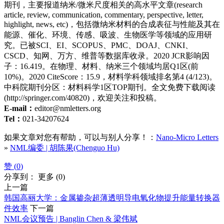
期刊，主要报道纳米/微米尺度相关的高水平文章(research
article, review, communication, commentary, perspective, letter,
highlight, news, etc)，包括微纳米材料的合成表征与性能及其在
能源、催化、环境、传感、吸波、生物医学等领域的应用研
究。已被SCI、EI、SCOPUS、PMC、DOAJ、CNKI、
CSCD、知网、万方、维普等数据库收录。2020 JCR影响因
子：16.419。在物理、材料、纳米三个领域均居Q1区(前
10%)。2020 CiteScore：15.9，材料学科领域排名第4 (4/123)。
中科院期刊分区：材料科学1区TOP期刊。全文免费下载阅读
(http://springer.com/40820)，欢迎关注和投稿。
E-mail：
editor@nmletters.org
Tel：
021-34207624
如果文章对您有帮助，可以与别人分享！：
Nano-Micro Letters
»
NML编委 | 胡陈果(Chenguo Hu)
赞 (
0
)
分享到：
更多
(
0
)
上一篇
韩国高丽大学：金属掺杂超薄透明导电氧化物提升能量转换器
件效率
下一篇
NML会议预告 | Banglin Chen & 梁伟斌