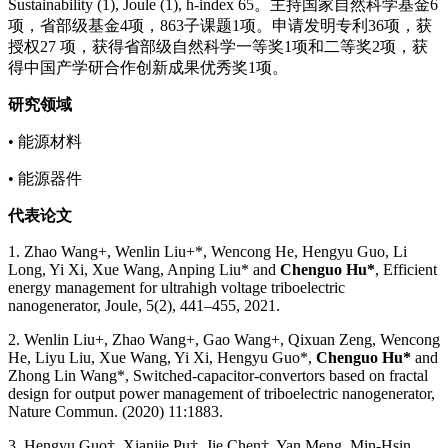
Sustainability (1), Joule (1), h-index 65。主持国家自然科学基金6
项，省部级基金4项，863子课题1项。申请发明专利36项，获
授权27 项，获得省部级自然科学一等奖1项和二等奖2项，获
得中国产学研合作创新成果优秀奖1项。
研究领域
• 能源材料
• 能源器件
代表论文
1. Zhao Wang+, Wenlin Liu+*, Wencong He, Hengyu Guo, Li
Long, Yi Xi, Xue Wang, Anping Liu* and
Chenguo Hu*
, Efficient
energy management for ultrahigh voltage triboelectric
nanogenerator, Joule, 5(2), 441–455, 2021.
2. Wenlin Liu+, Zhao Wang+, Gao Wang+, Qixuan Zeng, Wencong
He, Liyu Liu, Xue Wang, Yi Xi, Hengyu Guo*,
Chenguo Hu*
and
Zhong Lin Wang*, Switched-capacitor-convertors based on fractal
design for output power management of triboelectric nanogenerator,
Nature Commun. (2020) 11:1883.
3. Hengyu Guo†, Xianjie Pu†, Jie Chen†, Yan Meng, Min-Hsin