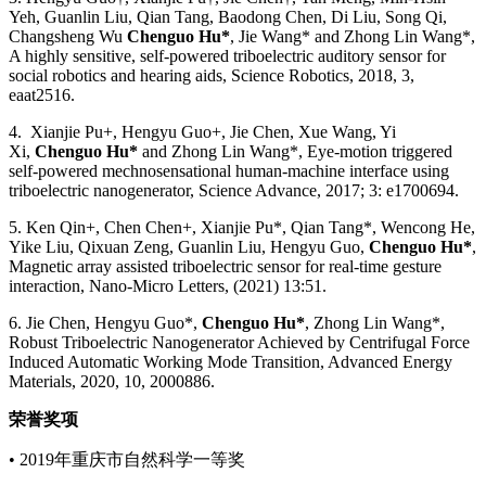
Yeh, Guanlin Liu, Qian Tang, Baodong Chen, Di Liu, Song Qi,
Changsheng Wu
Chenguo Hu*
, Jie Wang* and Zhong Lin Wang*,
A highly sensitive, self-powered triboelectric auditory sensor for
social robotics and hearing aids, Science Robotics, 2018, 3,
eaat2516.
4. Xianjie Pu+, Hengyu Guo+, Jie Chen, Xue Wang, Yi
Xi,
Chenguo Hu*
and Zhong Lin Wang*, Eye-motion triggered
self-powered mechnosensational human-machine interface using
triboelectric nanogenerator, Science Advance, 2017; 3: e1700694.
5. Ken Qin+, Chen Chen+, Xianjie Pu*, Qian Tang*, Wencong He,
Yike Liu, Qixuan Zeng, Guanlin Liu, Hengyu Guo,
Chenguo Hu*
,
Magnetic array assisted triboelectric sensor for real-time gesture
interaction, Nano-Micro Letters, (2021) 13:51.
6. Jie Chen, Hengyu Guo*,
Chenguo Hu*
, Zhong Lin Wang*,
Robust Triboelectric Nanogenerator Achieved by Centrifugal Force
Induced Automatic Working Mode Transition, Advanced Energy
Materials, 2020, 10, 2000886.
荣誉奖项
• 2019年重庆市自然科学一等奖