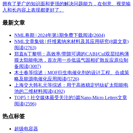
拥有了更广的知识面和更强的解决问题能力，在创意、视觉输
入和长内容上表现都更好了。
最新文章
NML卷期 | 2024年第1期免费下载
阅读(2604)
NML文章集锦 | 纤维素纳米材料及其应用研究(8篇文章)
阅读(2763)
郑直&丁黎明：高效率/带隙可调的CABI/CuI双层结构薄
膜太阳能电池，首次用一步低温气固相扩散反应原位制
备
阅读(3007)
木士春等综述：MOF衍生电催化剂的设计工程、合成策
略及能源电催化应用
阅读(5726)
上海交大韩礼元等综述：用于高效稳定钙钛矿太阳能电
池的二维材料
阅读(4392)
TOP5！社交媒体最受关注的5篇Nano-Micro Letters文章
阅读(2596)
热点标签
超级电容器