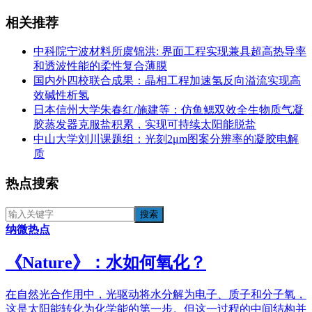
相关推荐
中科院宁波材料所虞锦洪: 界面工程实现兼具超高热导率
和透波性能的柔性复合薄膜
国内外四校联合成果：晶相工程加速氢反向溢流实现高
效碱性析氢
日本信州大学朱春红/施建等：仿鱼鳃双效全生物质气凝
胶蒸发器克服盐积累，实现可持续太阳能脱盐
中山大学刘川课题组：光刻2μm图案分辨率的凝胶电解
质
热点搜索
纳微热点
《​Nature》：水如何氧化？
在自然光合作用中，光驱动将水分解为电子、质子和分子氧，
这是太阳能转化为化学能的第一步。但这一过程的中间结构并