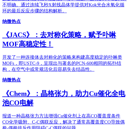
不明确。通过连续飞秒X射线晶体学提供对Kok光合水氧化循
环的最后反应步骤的结构解析。
纳微热点
《JACS》：去对称化策略，赋予卟啉
MOF高稳定性！
开发了一种连接体去对称化的策略来构建高度稳定的卟啉类
MOFs，即USTC-9，呈现出与著名的PCN-600相同的拓扑结
构，在空气中或常规活化后容易失去结晶性。
纳微热点
《Chem》：晶格张力，助力Cu催化全电
池CO电解
报道一种晶格张力方法增强Cu催化剂上在高CO覆盖度条件
CO化学吸附、C-C偶联反应，解决了通常高覆盖度CO导致偶
极-偶极排斥作用阻碍C-C偶联的问题。