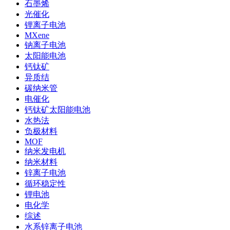
石墨烯
光催化
锂离子电池
MXene
钠离子电池
太阳能电池
钙钛矿
异质结
碳纳米管
电催化
钙钛矿太阳能电池
水热法
负极材料
MOF
纳米发电机
纳米材料
锌离子电池
循环稳定性
锂电池
电化学
综述
水系锌离子电池