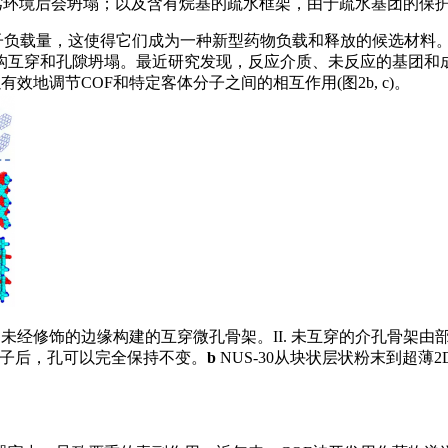
劣环境后会坍塌；以及含有烷基的疏水框架，由于疏水基团的保
体分子负载量，这使得它们成为一种新型药物负载和释放的候选材料
构互穿和孔隙坍塌。最近研究发现，反应介质、未反应的基团和
效地调节COF和特定客体分子之间的相互作用(图2b, c)。
 由未经修饰的边缘构建的互穿微孔骨架。II. 未互穿的介孔骨
体分子后，孔可以完全保持不变。
b
NUS-30从块状层状粉末到超