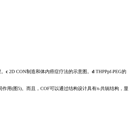
程。
c
2D CON制造和体内癌症疗法的示意图。
d
THPPpf-PEG的
用(图5)。而且，COF可以通过结构设计具有π-共轭结构，显