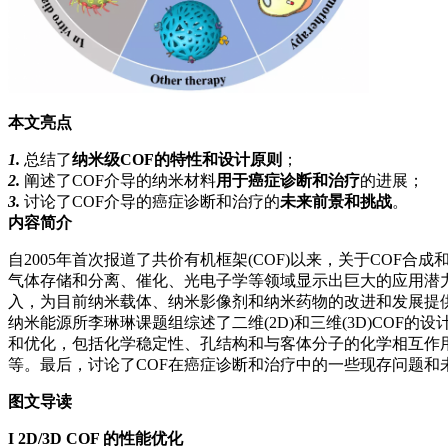
本文亮点
1.
总结了
纳米级COF的特性和设计原则
；
2.
阐述了COF介导的纳米材料
用于癌症诊断和治疗
的进展；
3.
讨论了COF介导的癌症诊断和治疗的
未来前景和挑战
。
内容简介
自2005年首次报道了共价有机框架(COF)以来，关于CO
气体存储和分离、催化、光电子学等领域显示出巨大的应用潜
入，为目前纳米载体、纳米影像剂和纳米药物的改进和发展提
纳米能源所李琳琳课题组综述了二维(2D)和三维(3D)CO
和优化，包括化学稳定性、孔结构和与客体分子的化学相互作
等。最后，讨论了COF在癌症诊断和治疗中的一些现存问题和
图文导读
I
2D/3D COF 的性能优化