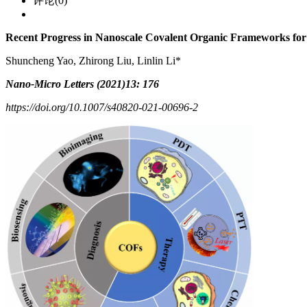
评论(0)
Recent Progress in Nanoscale Covalent Organic Frameworks fo
Shuncheng Yao, Zhirong Liu, Linlin Li*
Nano-Micro Letters (2021)13: 176
https://doi.org/10.1007/s40820-021-00696-2