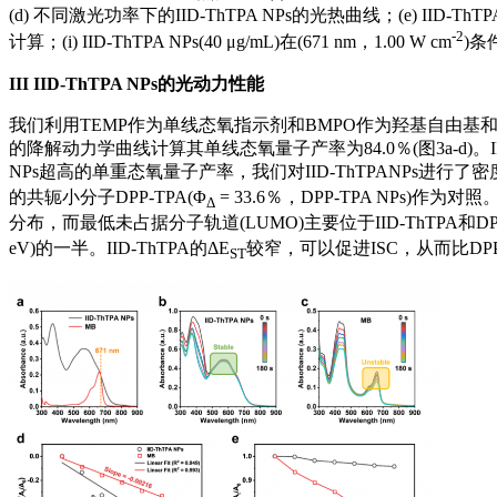
(d) 不同激光功率下的IID-ThTPA NPs的光热曲线；(e) IID-
-2
计算；(i) IID-ThTPA NPs(40 μg/mL)在(671 nm，1.00 W cm
)条
III
IID‑ThTPA NPs的光动力性能
我们利用TEMP作为单线态氧指示剂和BMPO作为羟基自由基和超氧阴
的降解动力学曲线计算其单线态氧量子产率为84.0％(图3a-d)。IID
NPs超高的单重态氧量子产率，我们对IID-ThTPANPs进行了密度泛函理
的共轭小分子DPP-TPA(Φ
= 33.6％，DPP-TPA NPs)作
Δ
分布，而最低未占据分子轨道(LUMO)主要位于IID-ThTPA和DP
eV)的一半。IID-ThTPA的ΔE
较窄，可以促进ISC，从而比DPP
ST