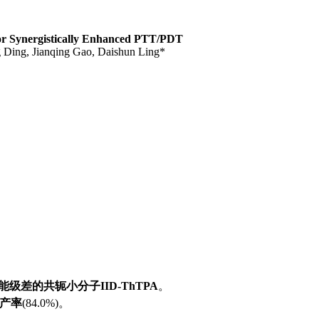
for Synergistically Enhanced PTT/PDT
 Ding, Jianqing Gao, Daishun Ling*
级差的共轭小分子IID-ThTPA
。
子产率
(84.0%)。