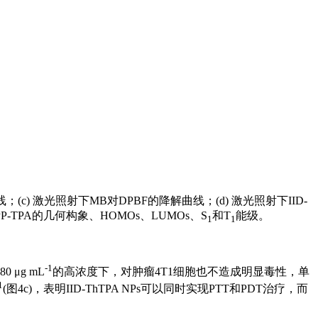
降解曲线；(c) 激光照射下MB对DPBF的降解曲线；(d) 激光照射下IID-
DPP-TPA的几何构象、HOMOs、LUMOs、S
和T
能级。
1
1
-1
 μg mL
的高浓度下，对肿瘤4T1细胞也不造成明显毒性，单
1
(图4c)，表明IID-ThTPA NPs可以同时实现PTT和PDT治疗，而