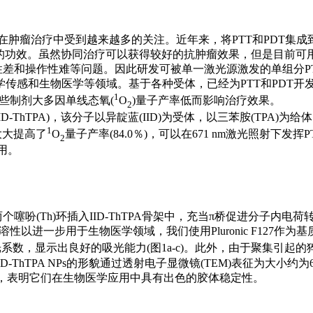
DT)在肿瘤治疗中受到越来越多的关注。近年来，将PTT和PD
的功效。虽然协同治疗可以获得较好的抗肿瘤效果，但是目前可用的
和操作性难等问题。因此研发可被单一激光源激发的单组分PTT/P
感和生物医学等领域。基于各种受体，已经为PTT和PDT开发了
1
这些制剂大多因单线态氧(
O
)量子产率低而影响治疗效果。
2
-ThTPA)，该分子以异靛蓝(IID)为受体，以三苯胺(TPA)为给体
1
大大提高了
O
量子产率(84.0％)，可以在671 nm激光照射下
2
作用。
联反应合成的。两个噻吩(Th)环插入IID-ThTPA骨架中，充当π桥促进
水溶性以进一步用于生物医学领域，我们使用Pluronic F127作为基质
数，显示出良好的吸光能力(图1a-c)。此外，由于聚集引起的猝灭(A
转化。IID-ThTPA NPs的形貌通过透射电子显微镜(TEM)表征为大小约为
1f)，表明它们在生物医学应用中具有出色的胶体稳定性。