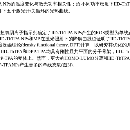
ThTPA NPs的温度变化与激光功率相关性；(f) 不同功率密度下IID-ThT
件下五个激光开/关循环的光热曲线。
离子指示剂确定了IID-ThTPA NPs产生的ROS类型为单线态氧。
-ThTPA NPs和MB在激光照射下的降解曲线也证明了IID-ThTPA
论(density functional theory, DFT)计算，以研究
为对照。IID-ThTPA和DPP-TPA均具有刚性且共平面的分子骨架，II
P-TPA的受体上。然而，更大的HOMO-LUMO分离和IID-ThTP
-TPANPs产生更多的单线态氧(图3f)。