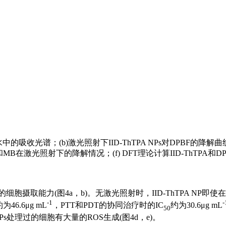
s和MB在水中的吸收光谱；(b)激光照射下IID-ThTPA NPs对DPBF的
 NPs和MB在激光照射下的降解情况；(f) DFT理论计算IID-ThTPA和
细胞摄取能力(图4a，b)。无激光照射时，IID-ThTPA NP即使在80
-1
-
为46.6μg mL
，PTT和PDT的协同治疗时的IC
约为30.6μg mL
50
NPs处理过的细胞有大量的ROS生成(图4d，e)。