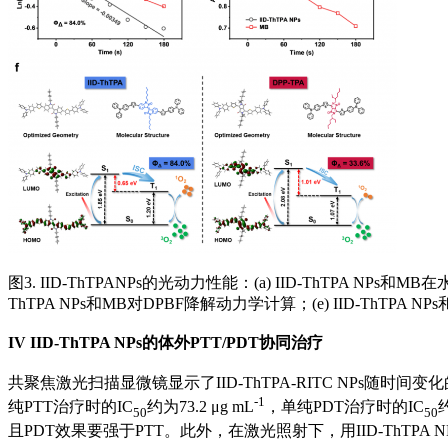
图3. IID-ThTPANPs的光动力性能：(a) IID-ThTPA NP
ThTPA NPs和MB对DPBF降解动力学计算；(e) IID-ThTPA
IV
IID‑ThTPA NPs的体外PTT/PDT协同治疗
共聚焦激光扫描显微镜显示了IID-ThTPA-RITC NPs随时间变化的
-1
纯PTT治疗时的IC
约为73.2 μg mL
，单纯PDT治疗时的IC
约
50
50
且PDT效果要强于PTT。此外，在激光照射下，用IID-ThTPA 