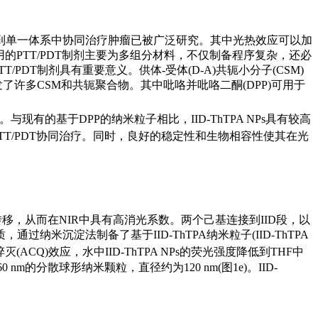
T集成到单一体系中协同治疗肿瘤已被广泛研究。其中光热效应可以加
PTT/PDT制剂主要为多组分材料，不仅制备程序复杂，还必
DT制剂具有重要意义。供体-受体(D-A)共轭小分子(CSM)
许多CSM和共轭聚合物。其中吡咯并吡咯二酮(DPP)可用于
。与现有的基于DPP的纳米粒子相比，IID-ThTPA NPs具有较高
发挥PTT/PDT协同治疗。同时，良好的稳定性和生物相容性使其在光
分子内电荷转移，从而在NIR中具有高消光系数。两个己基连接到IID段，以
，通过纳米沉淀法制备了基于IID-ThTPA纳米粒子(IID-ThTPA
CQ)效应，水中IID-ThTPA NPs的荧光强度降低到THF中
60 nm的分散球形纳米颗粒，直径约为120 nm(图1e)。IID-