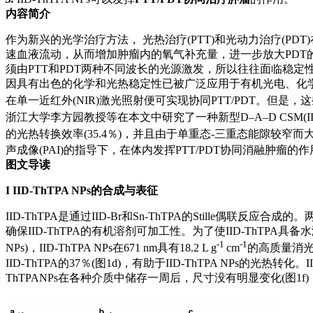
内容简介
作为新兴的光学治疗方法， 光热治疗(PTT)和光动力治疗(P
速血液流动，从而增加肿瘤内的氧气补充量，进一步放大PDT
须由PTT和PDT两种不同波长的光源激发，所以往往面临稳定性差
因具有出色的化学和光热稳定性已被广泛应用于有机光电、化学传
在单一近红外(NIR)激光照射便可实现协同PTT/PDT。但是，
浙江大学李方园教授等在本文中研究了一种新型D–A–D CSM(IID
的光热转换效率(35.4％)，并且由于单重态-三重态能隙较窄而
声成像(PAI)的指导下，在体内发挥PTT/PDT协同消融肿瘤的
图文导读
I
IID‑ThTPA NPs的合成与表征
IID-ThTPA是通过IID-Br和Sn-ThTPA的Stille偶
确保IID-ThTPA的有机溶剂可加工性。为了使IID-ThTPA具备
-1
-1
NPs)，IID-ThTPA NPs在671 nm具有18.2 L g
cm
的高质量消光系
IID-ThTPA的37％(图1d)，有助于IID-ThTPA NPs的光热
ThTPANPs在各种介质中储存一周后，尺寸没有明显变化(图