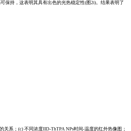
期后仍可保持，这表明其具有出色的光热稳定性(图2i)。结果表明了
吸光度的关系；(c) 不同浓度IID-ThTPA NPs时间-温度的红外热像图；