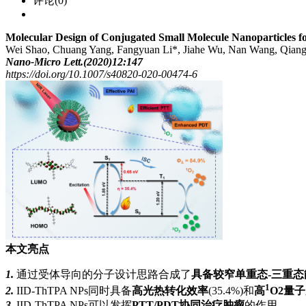
评论(0)
Molecular Design of Conjugated Small Molecule Nanoparticles 
Wei Shao, Chuang Yang, Fangyuan Li*, Jiahe Wu, Nan Wang, Qiang
Nano‑Micro Lett.(2020)12:147
https://doi.org/10.1007/s40820-020-00474-6
本文亮点
1.
通过受体导向的分子设计思路合成了
具备较窄单重态-三重态能
1
2.
IID-ThTPA NPs同时具备
高光热转化效率
(35.4%)和
高
O2量
3.
IID-ThTPA NPs可以发挥
PTT/PDT协同治疗肿瘤
的作用。