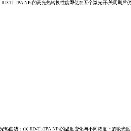
％。IID-ThTPA NPs的高光热转换性能即使在五个激光开/关周
A NPs的光热曲线；(b) IID-ThTPA NPs的温度变化与不同浓度下的