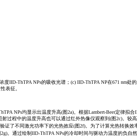
不同浓度IID-ThTPA NPs的吸收光谱；(c) IID-ThTPA NP在671 n
的稳定性表征。
D-ThTPA NPs均显示出温度升高(图2a)。根据Lambert-Beer
在激光照射过程中的温度升高也可以通过红外热像仪观察到(图2c)。较高的
仪也验证了不同激光功率下的光热效应(图2f)。为了计算光热转换效率，对IID
)。通过绘制IID-ThTPA NPs的冷却时间与驱动力温度的负