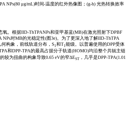
PA NPs(80 μg/mL)时间-温度的红外热像图；(g-h) 光热转换效率
根据IID-ThTPANPs和亚甲基蓝(MB)在激光照射下DPBF
 NPs对MB的光稳定性(图3e)。为了更深入地了解IID-ThTPA
其优化的几何构象，前线轨道分布，S
和T
能级。以普遍使用的DPP受体
1
1
D-ThTPA和DPP-TPA的最高占据分子轨道(HOMO)均沿整个共轭主链
A的较为扭曲的构象导致0.65 eV的窄ΔE
，几乎是DPP-TPA(1.01
ST