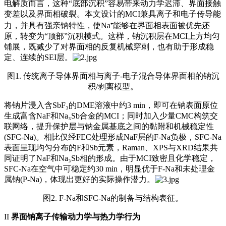
电解质而言，这种“底部沉积”容易带来动力学迟滞、界面接触
变差以及界面相破裂。本文设计的MCI兼具离子和电子传导能
力，并具有强亲钠特性，使Na⁺能够在界面相表面被优先还
原，转变为“顶部”沉积模式。这样，钠沉积层在MCI上方均匀
铺展，既减少了对界面相的反复机械穿刺，也有助于形成稳
定、连续的SEI层。
图1. 传统离子导体界面相与离子-电子混合导体界面相的钠沉
积/剥离模型。
将钠片浸入含SbF₃的DME溶液中约3 min，即可在钠表面原位
生成富含NaF和Na₃Sb合金的MCI；同时加入少量CMC构筑交
联网络，提升保护层与钠金属基底之间的黏附和机械稳定性
(SFC-Na)。相比仅经FEC处理形成NaF层的F-Na负极，SFC-Na
表面呈现均匀分布的F和Sb元素，Raman、XPS与XRD结果共
同证明了NaF和Na₃Sb相的形成。由于MCI致密且化学稳定，
SFC-Na在空气中可稳定约30 min，明显优于F-Na和未处理金
属钠(P-Na)，体现出更好的实际操作潜力。
图2. F-Na和SFC-Na的制备与结构表征。
II
界面钠离子传输动力学与热力学行为