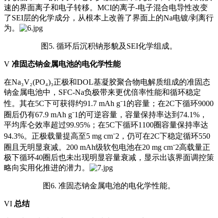
速的界面离子和电子转移。MCI的离子-电子混合电导性改变
了SEI层的化学成分，从根本上改善了界面上的Na电镀/剥离行
为。
图5. 循环后沉积钠形貌及SEI化学组成。
V
准固态钠金属电池的电化学性能
在Na₃V₂(PO₄)₃正极和DOL基凝胶聚合物电解质组成的准固态
钠金属电池中，SFC-Na负极带来更优倍率性能和循环稳定
性。其在5C下可获得约91.7 mAh g⁻1的容量；在2C下循环9000
圈后仍有67.9 mAh g⁻1的可逆容量，容量保持率达到74.1%，
平均库仑效率超过99.95%；在5C下循环1100圈容量保持率达
94.3%。正极载量提高至5 mg cm⁻2，仍可在2C下稳定循环550
圈且无明显衰减。200 mAh级软包电池在20 mg cm⁻2高载量正
极下循环40圈后也未出现明显容量衰减，显示出该界面调控策
略向实用化推进的潜力。
图6. 准固态钠金属电池的电化学性能。
VI
总结