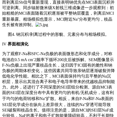
而剥离后Sb信号重新显现，直接表明钠优先在MCI表面沉积并
可逆剥离。同步辐射微米级X射线三维成像进一步观察到：初
始粗糙的MCI表面随着沉积逐渐被平整钠层覆盖，剥离后MCI
重新暴露。
相场模拟
也显示，MCI附近Na⁺分布更均匀，枝晶
生长被有效抑制。
图4. 钠沉积/剥离过程中的形貌、元素分布与相场模拟。
IV
界面相演化
为了观察F-Na和SFC-Na负极的表面微形态和化学成分，对称
电池在0.5 mA cm⁻2频率下循环200次后被拆解。SEM图像显示
F-Na负极上出现严重枝晶生长，这归因于ICI固有的脆性和钠
负极的周期体积变化，这些因素共同导致亲钠层逐渐破裂并降
低电化学性能。相比之下，MCI表面保持均匀且平整的Na沉
积层，显示出其混合离子和电子电导率带来的优越枝晶抑制能
力。此外，还进行了不同深度的SEI层组分检测。源自MCI表
面的SEI层在深度分布中具有更均匀的有机/无机成分，这有利
于均匀的电荷转移和Na⁺扩散。相反，来自P-Na和F-Na表面的
SEI层化学成分在纵向上差异很大，连续的Na⁺穿透可能导致
SEI破裂和枝晶生长。值得注意的是，源自MCI的SEI层NaF成
分较低，NaF的离子和电子扩散能量障碍较高，不利于长期快