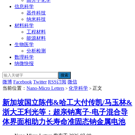
高分子化学
信息科学
器件科技
纳米科技
材料科学
工程材料
能源材料
生物医学
分析检测
数理科学
纳微快报
微博
Facebook
Twitter
RSS订阅
微信
当前位置：
Nano-Micro Letters
化学科学
正文
>
>
新加坡国立陈伟&哈工大付传凯/马玉林&
浙大王利光等：超亲钠离子-电子混合导
体界面相助力长寿命准固态钠金属电池