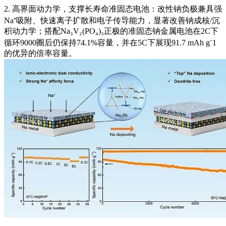
2. 高界面动力学，支撑长寿命准固态电池：改性钠负极兼具强
Na⁺吸附、快速离子扩散和电子传导能力，显著改善钠成核/沉
积动力学；搭配Na₃V₂(PO₄)₃正极的准固态钠金属电池在2C下
循环9000圈后仍保持74.1%容量，并在5C下展现91.7 mAh g⁻1
的优异的倍率容量。