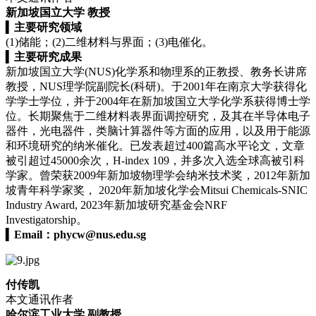
新加坡国立大学 教授
▍
主要研究领域
(1)储能；(2)二维材料与界面；(3)电催化。
▍
主要研究成果
新加坡国立大学(
NUS
)化学系和物理系的正教授、教务长讲席
教授，NUS理学院副院长(科研)。于2001年在南京大学获得化
学学士学位，并于2004年在新加坡国立大学化学系获得博士学
位。长期聚焦于二维材料表界面调控研究，及其在半导体电子
器件，光电器件，类脑计算器件等方面的应用，以及用于能源
和环境研究的纳米催化。已发表超过400篇高水平论文，文章
被引超过45000余次，
H-index
109，并多次入选全球高被引科
学家。曾荣获2009年新加坡物理学会纳米技术奖，2012年新加
坡青年科学家奖， 2020年新加坡化学会Mitsui Chemicals-SNIC
Industry Award, 2023年新加坡研究基金会NRF
Investigatorship。
▍
Email：
phycw@nus.edu.sg
付传凯
本文通讯作者
哈尔滨工业大学 副教授