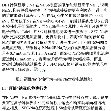
DFT计算显示，Na⁺在Na₃Sb表面的吸附能明显高于NaF，说明
Na₃Sb具有更强亲钠性，可为钠成核提供更有利位点。进一步
的扩散能垒计算表明，Na在Na₃Sb中的扩散能垒仅约0.0609
eV，显著低于Na⁺在NaF中的0.704 eV；能带结果也表明NaF具
有较强电子阻隔能力，而Na₃Sb呈半金属性，有利于改善界面
电子传输。Tafel、EIS和对称电池测试进一步执行，SFC-Na表
现出更高交换电流密度、更低活化能，表明MCI能同步加速
Na⁺扩散和界面电荷转移动力学。进一步评估了不同负极的临
界电流密度，结果显示P-Na和F-Na负极的临界电流密度分别
只有0.7 mA cm⁻2 和1.2 mA cm⁻2，而SFC-Na负极的临界电流密
度达到3.1 mA cm⁻2，表明钠沉积行为得到大幅改善。而且，
对称电池的测试结果表明，SFC-Na负极的钠沉积/剥离循环寿
命得到大幅改善。
图3. 界面Na⁺传输行为与Na||Na对称电池性能。
III
“顶部”钠沉积/剥离行为
在F-Na中，F元素信号在沉积/剥离过程中持续存在，说明钠主
要穿过离子导体界面相完成沉积，这会不断扰动界面相结构。
与之相反，SFC-Na在沉积过程中Sb信号被新沉积的钠覆盖，