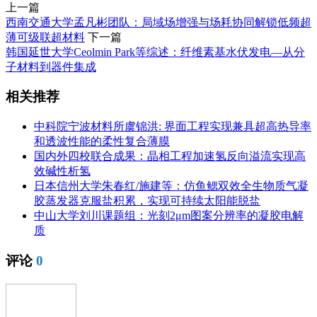
上一篇
西南交通大学孟凡彬团队：局域场增强与场耗协同解锁低频超
薄可级联超材料
下一篇
韩国延世大学Ceolmin Park等综述：纤维素基水伏发电—从分
子材料到器件集成
相关推荐
中科院宁波材料所虞锦洪: 界面工程实现兼具超高热导率
和透波性能的柔性复合薄膜
国内外四校联合成果：晶相工程加速氢反向溢流实现高
效碱性析氢
日本信州大学朱春红/施建等：仿鱼鳃双效全生物质气凝
胶蒸发器克服盐积累，实现可持续太阳能脱盐
中山大学刘川课题组：光刻2μm图案分辨率的凝胶电解
质
评论
0