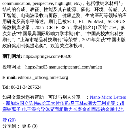
communication, perspective, highlight, etc.)，包括微纳米材料与
结构的合成、表征、性能及其在能源、催化、环境、传感、人
工智能、电磁波吸收与屏蔽、健康监测、生物医药等领域的应
用研究及高水平综述。期刊已被SCI、EI、PubMed、SCOPUS
等数据库收录，2025 JCR IF=38.5，学科排名Q1区前1.5%。多
次荣获“中国最具国际影响力学术期刊”、“中国高校杰出科技
期刊”、“上海市精品科技期刊”等荣誉，2021年荣获“中国出版
政府奖期刊奖提名奖”。欢迎关注和投稿。
期刊网址:
https://springer.com/40820
投稿网址：https://mc03.manuscriptcentral.com/nmlett
E-mail:
editorial_office@nmlett.org
Tel:
86-21-34207624
如果文章对您有帮助，可以与别人分享！：
Nano-Micro Letters
»
新加坡国立陈伟&哈工大付传凯/马玉林&浙大王利光等：超
亲钠离子-电子混合导体界面相助力长寿命准固态钠金属电池
赞 (
20
)
分享到：
更多
(
0
)