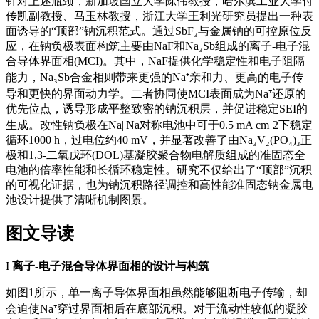
针对上述瓶颈，新加坡国立大学陈伟教授，哈尔滨工业大学付
传凯副教授、马玉林教授，浙江大学王利光研究员提出一种表
面诱导的“顶部”钠沉积范式。通过SbF₃与金属钠的可控原位反
应，在钠负极表面构筑主要由NaF和Na₃Sb组成的离子-电子混
合导体界面相(MCI)。其中，NaF提供化学稳定性和电子阻隔
能力，Na₃Sb合金相则带来更强的Na⁺亲和力、更高的电子传
导和更快的界面动力学。二者协同使MCI表面成为Na⁺还原的
优先位点，诱导形成平整致密的钠沉积层，并促进稳定SEI的
生成。改性钠负极在Na||Na对称电池中可于0.5 mA cm⁻2下稳定
循环1000 h，过电位约40 mV，并显著改善了由Na₃V₂(PO₄)₃正
极和
1,3-二氧戊环
(DOL)基凝胶聚合物电解质组成的准固态全
电池的倍率性能和长循环稳定性。研究不仅给出了“顶部”沉积
的可视化证据，也为钠沉积路径调控和高性能准固态钠金属电
池设计提供了清晰机制图景。
图文导读
I
离子-电子混合导体界面相的设计与构筑
如图1所示，单一离子导体界面相虽然能够阻断电子传输，却
会迫使Na⁺穿过界面相后在底部沉积。对于流动性较低的凝胶