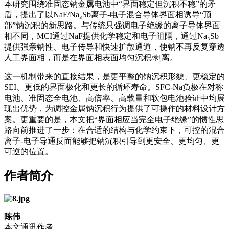
本研究围绕准固态钠金属电池中“界面稳定但沉积不稳”的矛
盾，提出了以NaF/Na₃Sb离子-电子混合导体界面相诱导“顶
部”钠沉积的新思路。与传统只强调电子绝缘的离子导体界面
相不同，MCI通过NaF提供化学稳定和电子阻隔，通过Na₃Sb
提供强亲钠性、电子传导和快速扩散通道，使钠不再反复穿透
人工界面相，而是在界面相表面均匀沉积/剥离。
这一机制带来的直接结果，是更平整的钠沉积形貌、更稳定的
SEI、更低的界面极化和更长的循环寿命。SFC-Na负极在对称
电池、准固态全电池、高倍率、高载量和软包电池验证中均展
现出优势，为调控金属钠沉积行为提供了可操作的材料设计方
案。更重要的是，本文把“界面相应当完全电子绝缘”的惯性思
路向前推进了一步：在合适的结构与化学约束下，可控的混合
离子-电子导通反而能够把钠沉积引导到更安全、更均匀、更
可逆的位置。
作者简介
陈伟
本文通讯作者