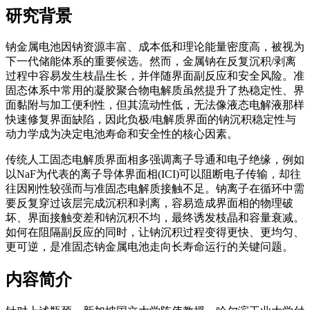
研究背景
钠金属电池因钠资源丰富、成本低和理论能量密度高，被视为
下一代储能体系的重要候选。然而，金属钠在反复沉积/剥离
过程中容易发生枝晶生长，并伴随界面副反应和安全风险。准
固态体系中常用的凝胶聚合物电解质虽然提升了热稳定性、界
面黏附与加工便利性，但其流动性低，无法像液态电解液那样
快速修复界面缺陷，因此负极/电解质界面的钠沉积稳定性与
动力学成为决定电池寿命和安全性的核心因素。
传统人工固态电解质界面相多强调离子导通和电子绝缘，例如
以NaF为代表的离子导体界面相(ICI)可以阻断电子传输，却往
往因刚性较强而与准固态电解质接触不足。钠离子在循环中需
要反复穿过该层完成沉积和剥离，容易造成界面相的物理破
坏、界面接触变差和钠沉积不均，最终诱发枝晶和容量衰减。
如何在阻隔副反应的同时，让钠沉积过程变得更快、更均匀、
更可逆，是准固态钠金属电池走向长寿命运行的关键问题。
内容简介