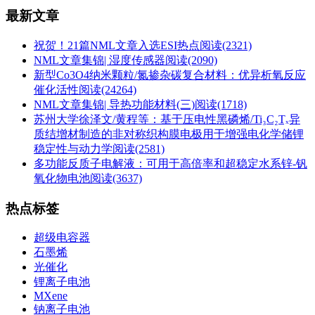
最新文章
祝贺！21篇NML文章入选ESI热点
阅读(2321)
NML文章集锦| 湿度传感器
阅读(2090)
新型Co3O4纳米颗粒/氮掺杂碳复合材料：优异析氧反应
催化活性
阅读(24264)
NML文章集锦| 导热功能材料(三)
阅读(1718)
苏州大学徐泽文/黄程等：基于压电性黑磷烯/Ti₃C₂Tₓ异
质结增材制造的非对称织构膜电极用于增强电化学储锂
稳定性与动力学
阅读(2581)
多功能反质子电解液：可用于高倍率和超稳定水系锌-钒
氧化物电池
阅读(3637)
热点标签
超级电容器
石墨烯
光催化
锂离子电池
MXene
钠离子电池