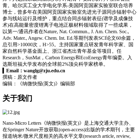
青。哈尔滨工业大学电化学系-美国阿贡国家实验室联合培养
博士，曾多年在美国阿贡国家实验室先进光子源同步辐射中心
参与线站运行及维护，重点结合同步辐射表征(谱学及成像技
术)在高能量密度锂离子电池正极材料领域取得了一些成果，
以第一/通讯作者在Nature, Nat. Commun., J. Am. Chem. Soc.,
Adv. Mater., Angew. Chem. Int. Ed.等期刊发表SCI论文60余篇，
总引用>10000次，H>55。主持国家重点研发青年科学家、国
家自然科学基金面上、浙江省杰出青年基金等项目。任
Research，SusMat，Carbon Energy和EcoEnergy青年编委。入
选斯坦福大学发布的全球前2%顶尖科学家榜单。
▍
Email：
wanglg@zju.edu.cn
撰稿：原文作者
编辑：《纳微快报(英文)》编辑部
关于我们
Nano-Micro Letters《纳微快报(英文)》是上海交通大学主办、
在Springer Nature开放获取(open-access)出版的学术期刊，主要
报道纳米/微米尺度相关的高水平文章(research article, review,