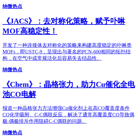
纳微热点
《JACS》：去对称化策略，赋予卟啉
MOF高稳定性！
开发了一种连接体去对称化的策略来构建高度稳定的卟啉类
MOFs，即USTC-9，呈现出与著名的PCN-600相同的拓扑结
构，在空气中或常规活化后容易失去结晶性。
纳微热点
《Chem》：晶格张力，助力Cu催化全电
池CO电解
报道一种晶格张力方法增强Cu催化剂上在高CO覆盖度条件
CO化学吸附、C-C偶联反应，解决了通常高覆盖度CO导致偶
极-偶极排斥作用阻碍C-C偶联的问题。
纳微热点