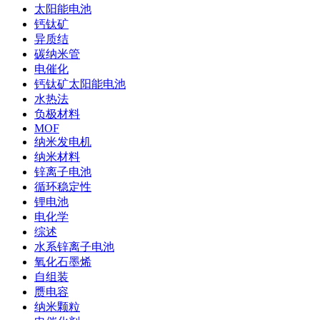
太阳能电池
钙钛矿
异质结
碳纳米管
电催化
钙钛矿太阳能电池
水热法
负极材料
MOF
纳米发电机
纳米材料
锌离子电池
循环稳定性
锂电池
电化学
综述
水系锌离子电池
氧化石墨烯
自组装
赝电容
纳米颗粒