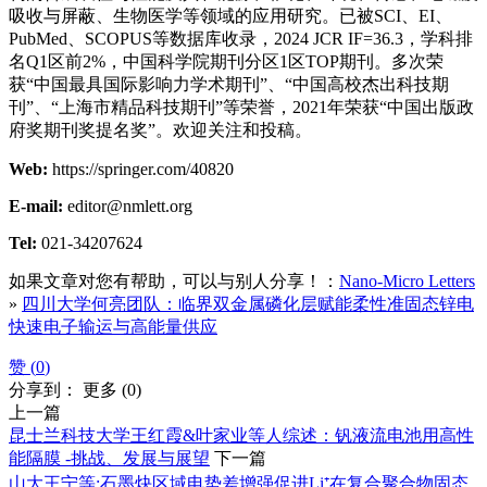
吸收与屏蔽、生物医学等领域的应用研究。已被SCI、EI、
PubMed、SCOPUS等数据库收录，2024 JCR IF=36.3，学科排
名Q1区前2%，中国科学院期刊分区1区TOP期刊。多次荣
获“中国最具国际影响力学术期刊”、“中国高校杰出科技期
刊”、“上海市精品科技期刊”等荣誉，2021年荣获“中国出版政
府奖期刊奖提名奖”。欢迎关注和投稿。
Web:
https://springer.com/40820
E-mail:
editor@nmlett.org
Tel:
021-34207624
如果文章对您有帮助，可以与别人分享！：
Nano-Micro Letters
»
四川大学何亮团队：临界双金属磷化层赋能柔性准固态锌电
快速电子输运与高能量供应
赞 (
0
)
分享到：
更多
(
0
)
上一篇
昆士兰科技大学王红霞&叶家业等人综述：钒液流电池用高性
能隔膜 -挑战、发展与展望
下一篇
山大王宁等:石墨炔区域电势差增强促进Li⁺在复合聚合物固态