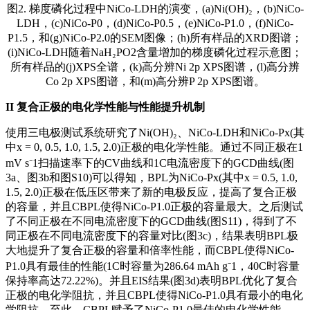
图2. 梯度磷化过程中NiCo-LDH的演变，(a)Ni(OH)₂，(b)NiCo-
LDH，(c)NiCo-P0，(d)NiCo-P0.5，(e)NiCo-P1.0，(f)NiCo-
P1.5，和(g)NiCo-P2.0的SEM图像；(h)所有样品的XRD图谱；
(i)NiCo-LDH随着NaH₂PO2含量增加的梯度磷化过程示意图；
所有样品的(j)XPS全谱，(k)高分辨Ni 2p XPS图谱，(l)高分辨
Co 2p XPS图谱，和(m)高分辨P 2p XPS图谱。
II
复合正极的电化学性能与性能提升机制
使用三电极测试系统研究了Ni(OH)₂、NiCo-LDH和NiCo-Px(其
中x = 0, 0.5, 1.0, 1.5, 2.0)正极的电化学性能。通过不同正极在1
mV s⁻1扫描速率下的CV曲线和1C电流密度下的GCD曲线(图
3a、图3b和图S10)可以得知，BPL为NiCo-Px(其中x = 0.5, 1.0,
1.5, 2.0)正极在低压区带来了新的电极反应，提高了复合正极
的容量，并且CBPL使得NiCo-P1.0正极的容量最大。之后测试
了不同正极在不同电流密度下的GCD曲线(图S11)，得到了不
同正极在不同电流密度下的容量对比(图3c)，结果表明BPL极
大地提升了复合正极的容量和倍率性能，而CBPL使得NiCo-
P1.0具有最佳的性能(1C时容量为286.64 mAh g⁻1，40C时容量
保持率高达72.22%)。并且EIS结果(图3d)表明BPL优化了复合
正极的
电化学阻抗
，并且CBPL使得NiCo-P1.0具有最小的电化
学阻抗。至此，CBPL赋予了NiCo-P1.0最佳的电化学性能。