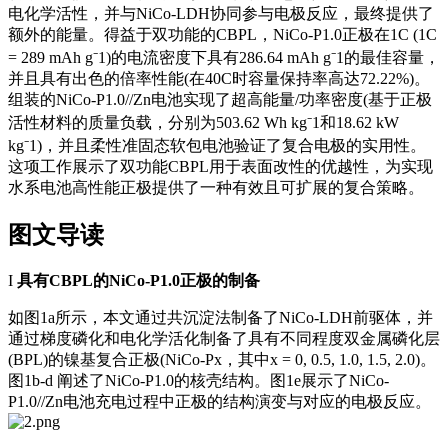
电化学活性，并与NiCo-LDH协同参与电极反应，最终提供了
额外的能量。得益于双功能的CBPL，NiCo-P1.0正极在1C (1C
= 289 mAh g⁻1)的电流密度下具有286.64 mAh g⁻1的最佳容量，
并且具有出色的倍率性能(在40C时容量保持率高达72.22%)。
组装的NiCo-P1.0//Zn电池实现了超高能量/功率密度(基于正极
活性材料的质量负载，分别为503.62 Wh kg⁻1和18.62 kW
kg⁻1)，并且柔性准固态软包电池验证了复合电极的实用性。
这项工作展示了双功能CBPL用于表面改性的优越性，为实现
水系电池高性能正极提供了一种有效且可扩展的复合策略。
图文导读
I
具有CBPL的NiCo-P1.0正极的制备
如图1a所示，本文通过共沉淀法制备了NiCo-LDH前驱体，并
通过梯度磷化和电化学活化制备了具有不同程度双金属磷化层
(BPL)的镍基复合正极(NiCo-Px，其中x = 0, 0.5, 1.0, 1.5, 2.0)。
图1b-d 阐述了NiCo-P1.0的核壳结构。图1e展示了NiCo-
P1.0//Zn电池充电过程中正极的结构演变与对应的电极反应。