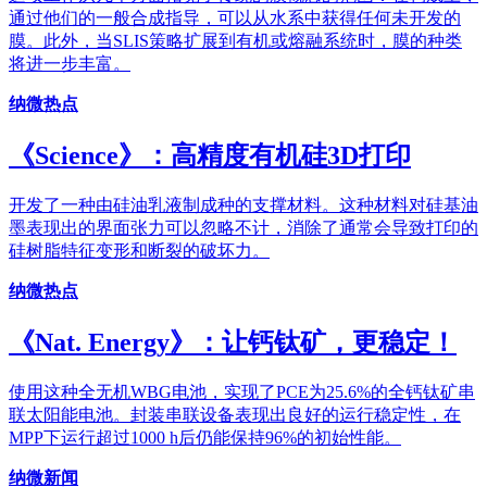
通过他们的一般合成指导，可以从水系中获得任何未开发的
膜。此外，当SLIS策略扩展到有机或熔融系统时，膜的种类
将进一步丰富。
纳微热点
《Science》：高精度有机硅3D打印
开发了一种由硅油乳液制成种的支撑材料。这种材料对硅基油
墨表现出的界面张力可以忽略不计，消除了通常会导致打印的
硅树脂特征变形和断裂的破坏力。
纳微热点
《Nat. Energy》：让钙钛矿，更稳定！
使用这种全无机WBG电池，实现了PCE为25.6%的全钙钛矿串
联太阳能电池。封装串联设备表现出良好的运行稳定性，在
MPP下运行超过1000 h后仍能保持96%的初始性能。
纳微新闻