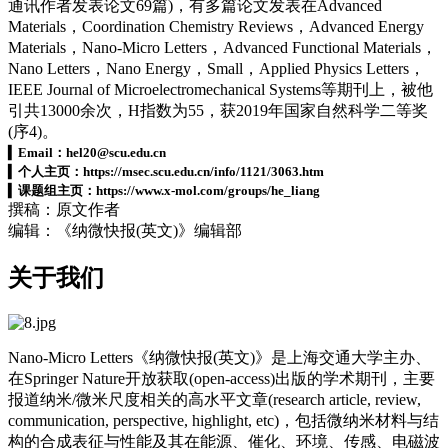
通讯作者发表论文69篇)，有多篇论文发表在Advanced
Materials，Coordination Chemistry Reviews，Advanced Energy
Materials，Nano-Micro Letters，
Advanced Functional Materials
，
Nano Letters，Nano Energy，Small，Applied Physics Letters，
IEEE Journal of Microelectromechanical Systems等期刊上，被他
引共13000余次，H指数为55，获2019年国家自然科学二等奖
(序4)。
▍
Email：
hel20@scu.edu.cn
▍
个人主页：https://msec.scu.edu.cn/info/1121/3063.htm
▍
课题组主页：https://www.x-mol.com/groups/he_liang
撰稿：原文作者
编辑：《纳微快报(英文)》编辑部
关于我们
Nano-Micro Letters《纳微快报(英文)》是上海交通大学主办、
在Springer Nature开放获取(open-access)出版的学术期刊，主要
报道纳米/微米尺度相关的高水平文章(research article, review,
communication, perspective, highlight, etc)，包括微纳米材料与结
构的合成表征与性能及其在能源、催化、环境、传感、电磁波