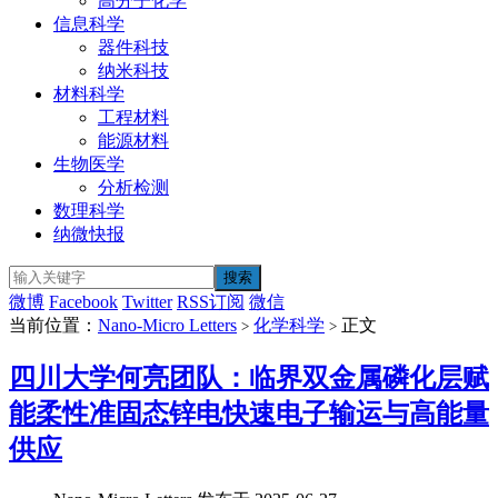
高分子化学
信息科学
器件科技
纳米科技
材料科学
工程材料
能源材料
生物医学
分析检测
数理科学
纳微快报
微博
Facebook
Twitter
RSS订阅
微信
当前位置：
Nano-Micro Letters
化学科学
正文
>
>
四川大学何亮团队：临界双金属磷化层赋
能柔性准固态锌电快速电子输运与高能量
供应