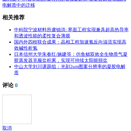
电解质中的迁移
相关推荐
中科院宁波材料所虞锦洪: 界面工程实现兼具超高热导率
和透波性能的柔性复合薄膜
国内外四校联合成果：晶相工程加速氢反向溢流实现高
效碱性析氢
日本信州大学朱春红/施建等：仿鱼鳃双效全生物质气凝
胶蒸发器克服盐积累，实现可持续太阳能脱盐
中山大学刘川课题组：光刻2μm图案分辨率的凝胶电解
质
评论
0
取消