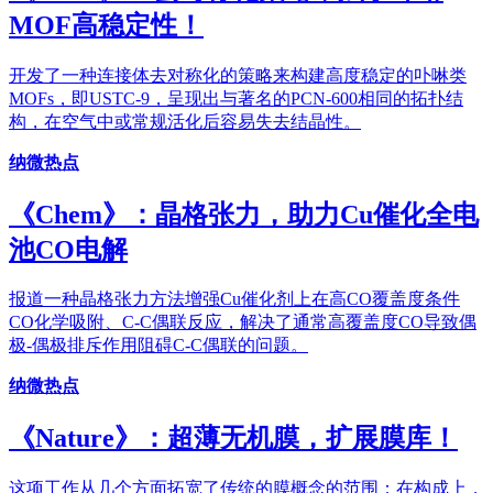
MOF高稳定性！
开发了一种连接体去对称化的策略来构建高度稳定的卟啉类
MOFs，即USTC-9，呈现出与著名的PCN-600相同的拓扑结
构，在空气中或常规活化后容易失去结晶性。
纳微热点
《Chem》：晶格张力，助力Cu催化全电
池CO电解
报道一种晶格张力方法增强Cu催化剂上在高CO覆盖度条件
CO化学吸附、C-C偶联反应，解决了通常高覆盖度CO导致偶
极-偶极排斥作用阻碍C-C偶联的问题。
纳微热点
《Nature》：超薄无机膜，扩展膜库！
这项工作从几个方面拓宽了传统的膜概念的范围：在构成上，