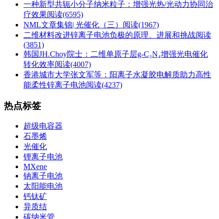
一种新型共轭小分子纳米粒子：增强光热/光动力协同治
疗效果
阅读(6595)
NML文章集锦| 光催化（三）
阅读(1967)
二维材料改进锌离子电池负极的原理、进展和挑战
阅读
(3851)
韩国JH.Choy院士：二维单原子层g-C₃N₄增强光电催化
转化效率
阅读(4007)
香港城市大学张文军等：阳离子水凝胶电解质助力高性
能柔性锌离子电池
阅读(4237)
热点标签
超级电容器
石墨烯
光催化
锂离子电池
MXene
钠离子电池
太阳能电池
钙钛矿
异质结
碳纳米管