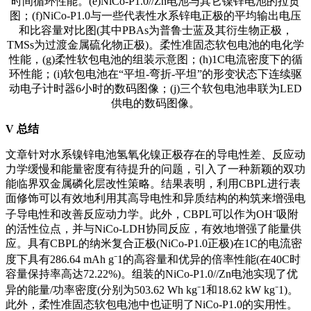
时间循环性能。(e)NiCo-P1.0//Zn电池与其它镍锌电池的拉贡
图；(f)NiCo-P1.0与一些代表性水系锌电正极的平均输出电压
和比容量对比图(其中PBAs为普鲁士蓝及其衍生物正极，
TMSs为过渡金属硫化物正极)。柔性准固态软包电池的电化学
性能，(g)柔性软包电池的组装示意图；(h)1C电流密度下的循
环性能；(i)软包电池在“平坦-弯折-平坦”的形变状态下连续驱
动电子计时器6小时的数码图像；(j)三个软包电池串联为LED
供电的数码图像。
V
总结
文章针对水系镍锌电池氢氧化镍正极存在的导电性差、反应动
力学缓慢和能量密度有待提升的问题，引入了一种新颖的双功
能临界双金属磷化层改性策略。结果表明，利用CBPL进行表
面修饰可以有效地利用其高导电性和异质结构的构筑来增强电
子导电性和改善反应动力学。此外，CBPL可以作为OH⁻吸附
的活性位点，并与NiCo-LDH协同反应，有效地增强了能量供
应。具有CBPL的纳米复合正极(NiCo-P1.0正极)在1C的电流密
度下具有286.64 mAh g⁻1的高容量和优异的倍率性能(在40C时
容量保持率高达72.22%)。组装的NiCo-P1.0//Zn电池实现了优
异的能量/功率密度(分别为503.62 Wh kg⁻1和18.62 kW kg⁻1)。
此外，柔性准固态软包电池中也证明了NiCo-P1.0的实用性。