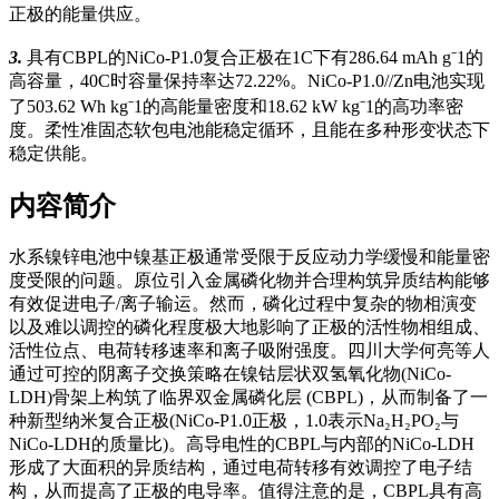
正极的能量供应。
3.
具有CBPL的NiCo-P1.0复合正极在1C下有286.64 mAh g⁻1的
高容量，40C时容量保持率达72.22%。NiCo-P1.0//Zn电池实现
了503.62 Wh kg⁻1的高能量密度和18.62 kW kg⁻1的高功率密
度。柔性准固态软包电池能稳定循环，且能在多种形变状态下
稳定供能。
内容简介
水系镍锌电池中镍基正极通常受限于反应动力学缓慢和能量密
度受限的问题。原位引入金属
磷化物
并合理构筑异质结构能够
有效促进电子/离子输运。然而，磷化过程中复杂的物相演变
以及难以调控的磷化程度极大地影响了正极的活性物相组成、
活性位点、电荷转移速率和离子吸附强度。四川大学何亮等人
通过可控的阴离子交换策略在镍钴层状双氢氧化物(NiCo-
LDH)骨架上构筑了临界双金属磷化层 (CBPL)，从而制备了一
种新型纳米复合正极(NiCo-P1.0正极，1.0表示Na₂H₂PO₂与
NiCo-LDH的质量比)。高导电性的CBPL与内部的NiCo-LDH
形成了大面积的异质结构，通过电荷转移有效调控了电子结
构，从而提高了正极的电导率。值得注意的是，CBPL具有高