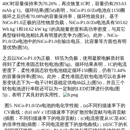
40C时容量保持率为70.26%，再次恢复1C时，容量仍有293.63
mAh g⁻1)。循环结果(图5d)表明，NiCo-P1.0//Zn电池在1150圈
循环之后仍有70.08%的容量保持率，循环性能良好。基于
NiCo-P1.0正极的活性物质负载，NiCo-P1.0//Zn电池具有503.62
Wh kg⁻1和18.62 kW kg⁻1的高能量密度和高功率密度，与其它
典型镍锌电池相比具有明显的竞争力(图5e)。此外，NiCo-
P1.0//Zn电池中的NiCo-P1.0在输出电压、比容量等方面也有明
显优势(图5f)。
之后以NiCo-P1.0为正极、锌箔为负极，使用凝胶电解质封装
得到了柔性准固态软包电池(图5g)。循环结果表明，1C的电流
密度下，柔性准固态软包电池稳定循环150圈后，仍有71.44%
的容量保持率(图5h)。此外，柔性准固态软包电池可以在多种
形变状态下为一电子计时器稳定供电6h以上(图5i)，并且三个
软包电池进行串联还可以为一定制的LED灯牌进行供电(图
5j)，表明了其良好的实用性。
图5. NiCo-P1.0//Zn电池的电化学性能，(a)不同扫描速率下的
CV曲线；(b)1 mV s⁻1扫描速率下的扩散控制贡献与电容贡献
(插图：不同扫描速率下的电容贡献)；(c)电流密度从1C至40C
的倍率性能(插图：不同电流密度下的放电曲线)；(d)5C下的长