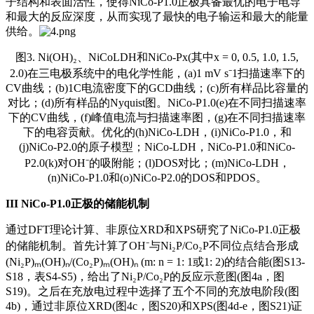
子结构和表面活性，使得NiCo-P1.0正极具备最优的电子电导
和最大的反应深度，从而实现了最快的电子输运和最大的能量
供给。
图3. Ni(OH)₂、NiCoLDH和NiCo-Px(其中x = 0, 0.5, 1.0, 1.5,
2.0)在三电极系统中的电化学性能，(a)1 mV s⁻1扫描速率下的
CV曲线；(b)1C电流密度下的GCD曲线；(c)所有样品比容量的
对比；(d)所有样品的Nyquist图。NiCo-P1.0(e)在不同扫描速率
下的CV曲线，(f)峰值电流与扫描速率图，(g)在不同扫描速率
下的电容贡献。优化的(h)NiCo-LDH，(i)NiCo-P1.0，和
(j)NiCo-P2.0的原子模型；NiCo-LDH，NiCo-P1.0和NiCo-
P2.0(k)对OH⁻的吸附能；(l)DOS对比；(m)NiCo-LDH，
(n)NiCo-P1.0和(o)NiCo-P2.0的DOS和PDOS。
III
NiCo-P1.0正极的储能机制
通过DFT理论计算、非原位XRD和XPS研究了NiCo-P1.0正极
的储能机制。首先计算了OH⁻与Ni₂P/Co₂P不同位点结合形成
(Ni₂P)ₘ(OH)ₙ/(Co₂P)ₘ(OH)ₙ (m: n = 1: 1或1: 2)的结合能(图S13-
S18，表S4-S5)，给出了Ni₂P/Co₂P的反应示意图(图4a，图
S19)。之后在充放电过程中选择了五个不同的充放电阶段(图
4b)，通过非原位XRD(图4c，图S20)和XPS(图4d-e，图S21)证