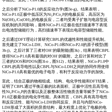
之后分析了NiCo-P1.0的反应动力学(图3e-g)。结果表明，
NiCo-P1.0正极中低压区为Ni₂P/Co₂P的电极反应，高压区为
Ni(OH)₂/Co(OH)₂的电极反应，二者均受离子扩散与电容型反
应机制的共同影响，最终NiCo-P1.0正极在低扫描速率下表现
出电池型储能行为，高扫描速率下表现出电容型储能性能。
之后通过DFT理论计算研究CBPL的优越性和性能提升机制。
首先建立了NiCo-LDH、NiCo-P1.0和NiCo-P2.0的原子模型(图
3h-j)。之后计算了三者对OH⁻的吸附能(图3k)，结果表明CBPL
使得NiCo-P1.0具有最强的对OH⁻的吸附。之后计算和对比了
三者的DOS和PDOS(图3l-o，图S12)，结果表明，NiCo-P1.0中
CBPL的高导电性以及CBPL与NiCo-LDH之间的协同作用使得
NiCo-P1.0具有最优的电子电导，有利于反应动力学的加快。
至此，结合正极的物相组成、结构、电化学性能和DFT结果，
证明了CBPL通过平衡正极的比表面积、正极中活性且高导电
性Ni₂P/Co₂P的含量以及正极整体活性物质含量等赋予了NiCo-
P1.0正极最佳的电化学性能。具体而言，CBPL具有高导电性
和反应活性、能与NiCo-LDH协同反应、并且与内部NiCo-
LDH形成了大面积的异质结构，最大程度上优化了电极的电