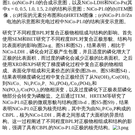
图1. (a)NiCo-P1.0的合成示意图，以及NiCo-LDH和NiCo-Px(其
中x = 0, 0.5, 1.0, 1.5, 2.0)的结构示意图；NiCo-P1.0的(b)TEM图
像，(c)对应的元素分布图和(d)HRTEM图像；(e)NiCo-P1.0//Zn
电池的示意图和充电过程中NiCo-P1.0的结构演变示意图。
研究了不同程度BPL对复合正极物相组成与结构的影响。首先
使用SEM和BET研究了不同程度BPL对复合正极形貌、结构与
比表面积的影响(图2a-g、图S1和图S2)，结果表明，相比于
NiCo-LDH，磷化会对正极产生包覆，并且适度的磷化增大了
正极的比表面积，而过度的磷化会减少正极的比表面积。之后
使用XRD和XPS研究了梯度磷化过程中复合正极的物相组
成、表面化学组成和元素价态的演变(图2h-m、图S3和图S4)，
结果表明梯度磷化过程中复合正极经历了从Ni(OH)₂/Co(OH)₂
到Ni/Co、Ni₂P/Co₂P、Ni₃(PO4)₂/Co₃(PO4)₂和
Ni(PO₃)₂/Co(PO₃)₂的物相演变，以及过度磷化下正极表层磷化
物部分会转变为磷酸盐。之后通过TEM、HRTEM等研究了
NiCo-P1.0正极的微观形貌与结构(图1b-d，图S5-图S9)，结果
表明NiCo-P1.0正极为核壳结构，其中壳为由Ni₂P/Co₂P构成的
CBPL，核为NiCo-LDH，两者之间形成了大面积的异质结
构。这一过程阐述了不同程度BPL对正极物相组成和结构的影
响，强调了具有CBPL的NiCo-P1.0正极的核壳结构。