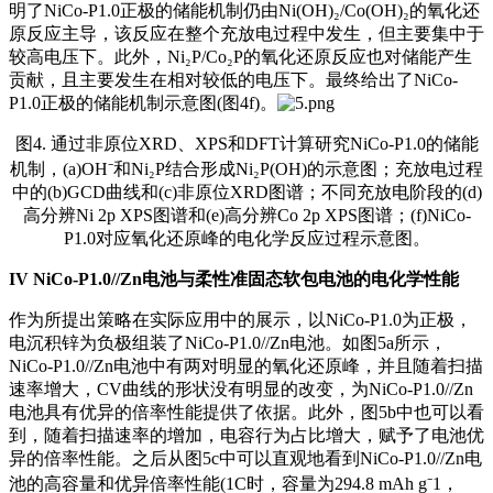
明了NiCo-P1.0正极的储能机制仍由Ni(OH)₂/Co(OH)₂的氧化还
原反应主导，该反应在整个充放电过程中发生，但主要集中于
较高电压下。此外，Ni₂P/Co₂P的氧化还原反应也对储能产生
贡献，且主要发生在相对较低的电压下。最终给出了NiCo-
P1.0正极的储能机制示意图(图4f)。
图4. 通过非原位XRD、XPS和DFT计算研究NiCo-P1.0的储能
机制，(a)OH⁻和Ni₂P结合形成Ni₂P(OH)的示意图；充放电过程
中的(b)GCD曲线和(c)非原位XRD图谱；不同充放电阶段的(d)
高分辨Ni 2p XPS图谱和(e)高分辨Co 2p XPS图谱；(f)NiCo-
P1.0对应氧化还原峰的电化学反应过程示意图。
IV
NiCo-P1.0//Zn电池与柔性准固态软包电池的电化学性能
作为所提出策略在实际应用中的展示，以NiCo-P1.0为正极，
电沉积锌为负极组装了NiCo-P1.0//Zn电池。如图5a所示，
NiCo-P1.0//Zn电池中有两对明显的氧化还原峰，并且随着扫描
速率增大，CV曲线的形状没有明显的改变，为NiCo-P1.0//Zn
电池具有优异的倍率性能提供了依据。此外，图5b中也可以看
到，随着扫描速率的增加，电容行为占比增大，赋予了电池优
异的倍率性能。之后从图5c中可以直观地看到NiCo-P1.0//Zn电
池的高容量和优异倍率性能(1C时，容量为294.8 mAh g⁻1，