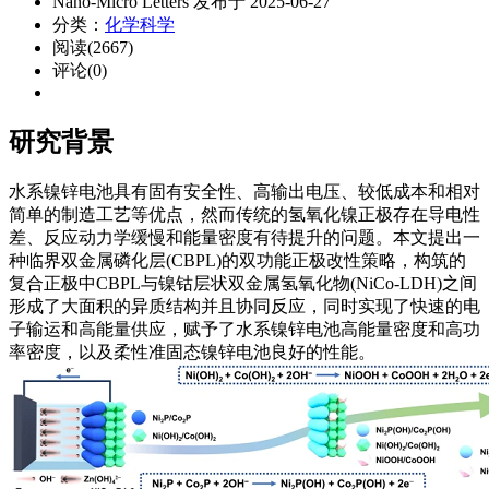
Nano-Micro Letters 发布于 2025-06-27
分类：
化学科学
阅读(2667)
评论(0)
研究背景
水系镍锌电池具有固有安全性、高输出电压、较低成本和相对
简单的制造工艺等优点，然而传统的氢氧化镍正极存在导电性
差、反应动力学缓慢和能量密度有待提升的问题。本文提出一
种临界双金属磷化层(
CBPL
)的双功能正极改性策略，构筑的
复合正极中CBPL与镍钴层状双金属氢氧化物(NiCo-LDH)之间
形成了大面积的
异质结构
并且协同反应，同时实现了快速的电
子输运和高能量供应，赋予了水系镍锌电池高能量密度和高功
率密度，以及柔性准固态镍锌电池良好的性能。