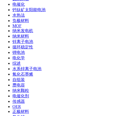
电催化
钙钛矿太阳能电池
水热法
负极材料
MOF
纳米发电机
纳米材料
锌离子电池
循环稳定性
锂电池
电化学
综述
水系锌离子电池
氧化石墨烯
自组装
赝电容
纳米颗粒
电催化剂
传感器
OER
正极材料