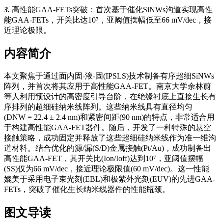
3.
高性能GAA-FETs突破：首次基于催化SiNWs沟道实现高性
能GAA-FETs，开关比达10⁷，亚阈值摆幅低至66 mV/dec，接
近理论极限。
内容简介
本文聚焦于通过面内固-液-固(IPSLS)技术制备有序超细SiNWs
阵列，并首次将其应用于高性能GAA-FET。南京大学余林蔚
等人利用预设计的高密度引导台阶，在绝缘衬底上直接生长有
序排列的超细硅纳米线阵列。这些纳米线具有直径均匀
(DNW = 22.4 ± 2.4 nm)和紧密间距(90 nm)的特点，非常适合用
于构建高性能GAA-FET器件。随后，开发了一种特殊的悬空
接触策略，成功固定并释放了这些超细硅纳米线作为准一维沟
道材料。结合优化的源/漏(
S/D
)金属接触(Pt/Au)，成功制备出
高性能GAA-FET，其开关比(Ion/Ioff)达到10⁷，亚阈值摆幅
(SS)仅为66 mV/dec，接近理论极限值(60 mV/dec)。这一性能
媲美于采用电子束光刻(
EBL
)和极紫外光刻(EUV)的先进GAA-
FETs，突破了催化生长纳米线器件的性能瓶颈。
图文导读