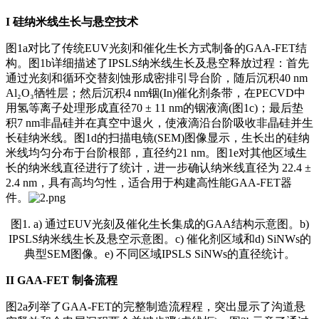
I
硅纳米线生长与悬空技术
图1a对比了传统EUV光刻和催化生长方式制备的GAA-FET结
构。图1b详细描述了IPSLS纳米线生长及悬空释放过程：首先
通过光刻和循环交替刻蚀形成密排引导台阶，随后沉积40 nm
Al₂O₃牺牲层；然后沉积4 nm铟(In)催化剂条带，在PECVD中
用氢等离子处理形成直径70 ± 11 nm的铟液滴(图1c)；最后垫
积7 nm非晶硅并在真空中退火，使液滴沿台阶吸收非晶硅并生
长硅纳米线。图1d的扫描电镜(SEM)图像显示，生长出的硅纳
米线均匀分布于台阶根部，直径约21 nm。图1e对其他区域生
长的纳米线直径进行了统计，进一步确认纳米线直径为 22.4 ±
2.4 nm，具有高均匀性，适合用于构建高性能GAA-FET器
件。
图1. a) 通过EUV光刻及催化生长集成的GAA结构示意图。b)
IPSLS纳米线生长及悬空示意图。c) 催化剂区域和d) SiNWs的
典型SEM图像。e) 不同区域IPSLS SiNWs的直径统计。
II
GAA-FET 制备流程
图2a列举了GAA-FET的完整制造流程程，突出显示了沟道悬