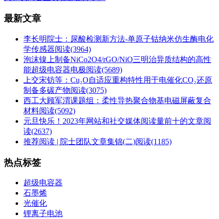
最新文章
李长明院士：尿酸检测新方法-单原子钴纳米仿生酶电化
学传感器
阅读(3964)
泡沫镍上制备NiCo2O4/rGO/NiO三明治异质结构的高性
能超级电容器电极
阅读(5689)
上交宋钫等：Cu₂O自适应重构特性用于电催化CO₂还原
制备多碳产物
阅读(3075)
西工大顾军渭课题组：柔性导热聚合物基电磁屏蔽复合
材料
阅读(5092)
元旦快乐！2023年网站和社交媒体阅读量前十的文章
阅
读(2637)
推荐阅读 | 院士团队文章集锦(二)
阅读(1185)
热点标签
超级电容器
石墨烯
光催化
锂离子电池