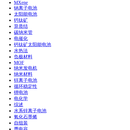
MXene
钠离子电池
太阳能电池
钙钛矿
异质结
碳纳米管
电催化
钙钛矿太阳能电池
水热法
负极材料
MOF
纳米发电机
纳米材料
锌离子电池
循环稳定性
锂电池
电化学
综述
水系锌离子电池
氧化石墨烯
自组装
赝电容