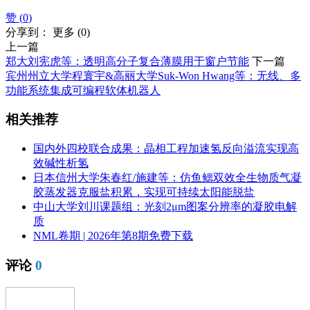
赞 (
0
)
分享到：
更多
(
0
)
上一篇
郑大刘宪虎等：透明高分子复合薄膜用于窗户节能
下一篇
宾州州立大学程寰宇&高丽大学Suk-Won Hwang等：无线、多
功能系统集成可编程软体机器人
相关推荐
国内外四校联合成果：晶相工程加速氢反向溢流实现高
效碱性析氢
日本信州大学朱春红/施建等：仿鱼鳃双效全生物质气凝
胶蒸发器克服盐积累，实现可持续太阳能脱盐
中山大学刘川课题组：光刻2μm图案分辨率的凝胶电解
质
NML卷期 | 2026年第8期免费下载
评论
0