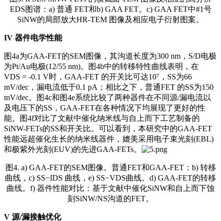
EDS图谱：a) 普通 FET和b) GAA FET。c) GAA FET中#1号
SiNW的局部放大HR-TEM 图像及相应电子衍射图案。
IV
器件电学性能
图4a为GAA-FET的SEM图像，其沟道长度为300 nm，S/D电极
为Pt/Au电极(12/55 nm)。图4b中的转移特性曲线表明，在
VDS = -0.1 V时，GAA-FET 的开关比可达10⁷，SS为66
mV/dec，漏电流低于0.1 pA；相比之下，普通FET 的SS为150
mV/dec。图4c和图4e系统比较了两种器件在不同源/漏电流以
及电压下的SS，GAA-FET在各种情况下均展现了更好的性
能。图4f对比了文献中催化纳米线与自上而下工艺制备的
SiNW-FETs的SS和开关比。可以看到，本研究中的GAA-FET
性能远超催化生长的纳米线器件，媲美采用电子束光刻(EBL)
和极紫外光刻(EUV)的先进GAA-FETs。
图4. a) GAA-FET的SEM图像。普通FET和GAA-FET：b) 转移
曲线，c) SS−IDS 曲线，e) SS−VDS曲线。d) GAA-FET的转移
曲线。f) 器件性能对比：基于文献中催化SiNW和自上而下蚀
刻SiNW/NS沟道的FET。
V
源/漏接触优化