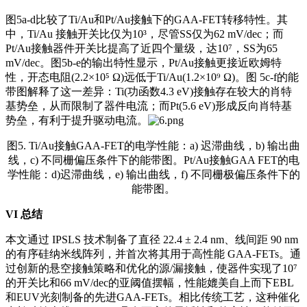
图5a-d比较了Ti/Au和Pt/Au接触下的GAA-FET转移特性。其
中，Ti/Au 接触开关比仅为10³，尽管SS仅为62 mV/dec；而
Pt/Au接触器件开关比提高了近四个量级，达10⁷，SS为65
mV/dec。图5b-e的输出特性显示，Pt/Au接触更接近欧姆特
性，开态电阻(2.2×10⁵ Ω)远低于Ti/Au(1.2×10⁹ Ω)。图 5c-f的能
带图解释了这一差异：Ti(功函数4.3 eV)接触存在较大的肖特
基势垒，从而限制了器件电流；而Pt(5.6 eV)形成反向肖特基
势垒，有利于提升驱动电流。
图5. Ti/Au接触GAA-FET的电学性能：a) 迟滞曲线，b) 输出曲
线，c) 不同栅偏压条件下的能带图。Pt/Au接触GAA FET的电
学性能：d)迟滞曲线，e) 输出曲线，f) 不同栅极偏压条件下的
能带图。
VI
总结
本文通过 IPSLS 技术制备了直径 22.4 ± 2.4 nm、线间距 90 nm
的有序硅纳米线阵列，并首次将其用于高性能 GAA-FETs。通
过创新的悬空接触策略和优化的源/漏接触，使器件实现了10⁷
的开关比和66 mV/dec的亚阈值摆幅，性能媲美自上而下EBL
和EUV光刻制备的先进GAA-FETs。相比传统工艺，这种催化