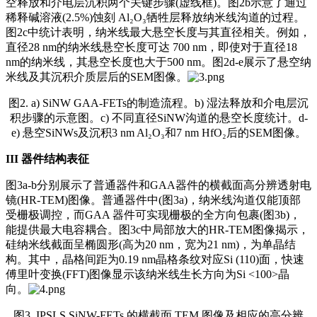
空释放和介电层沉积两个关键步骤(虚线框)。图2b示意了通过
稀释碱溶液(2.5%)蚀刻 Al₂O₃牺牲层释放纳米线沟道的过程。
图2c中统计表明，纳米线最大悬空长度与其直径相关。例如，
直径28 nm的纳米线悬空长度可达 700 nm，即使对于直径18
nm的纳米线，其悬空长度也大于500 nm。图2d-e展示了悬空纳
米线及其沉积介质层后的SEM图像。
图2. a) SiNW GAA-FETs的制造流程。b) 湿法释放和介电层沉
积步骤的示意图。c) 不同直径SiNW沟道的悬空长度统计。d-
e) 悬空SiNWs及沉积3 nm Al₂O₃和7 nm HfO₂后的SEM图像。
III
器件结构表征
图3a-b分别展示了普通器件和GAA器件的横截面高分辨透射电
镜(HR-TEM)图像。普通器件中(图3a)，纳米线沟道仅能顶部
受栅极调控，而GAA 器件可实现栅极的全方向包裹(图3b)，
能提供最大电容耦合。图3c中局部放大的HR-TEM图像揭示，
硅纳米线截面呈椭圆形(高为20 nm，宽为21 nm)，为单晶结
构。其中，晶格间距为0.19 nm晶格条纹对应Si (110)面，快速
傅里叶变换(FFT)图像显示该纳米线生长方向为Si <100>晶
向。
图3. IPSLS SiNW-FETs 的横截面 TEM 图像及相应的高分辨