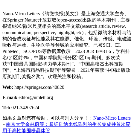
Nano-Micro Letters《纳微快报(英文)》是上海交通大学主办、
在Springer Nature开放获取(open-access)出版的学术期刊，主要
报道纳米/微米尺度相关的高水平文章(research article, review,
communication, perspective, highlight, etc)，包括微纳米材料与结
构的合成表征与性能及其在能源、催化、环境、传感、电磁波
吸收与屏蔽、生物医学等领域的应用研究。已被SCI、EI、
PubMed、SCOPUS等数据库收录，2023 JCR IF=31.6，学科排
名Q1区前3%，中国科学院期刊分区1区Top期刊。多次荣
获“中国最具国际影响力学术期刊”、“中国高校杰出科技期
刊”、“上海市精品科技期刊”等荣誉，2021年荣获“中国出版政
府奖期刊奖提名奖”。欢迎关注和投稿。
Web:
https://springer.com/40820
E-mail:
editor@nmlett.org
Tel:
021-34207624
如果文章对您有帮助，可以与别人分享！：
Nano-Micro Letters
»
南京大学余林蔚等：超细硅纳米线阵列的生长集成并首次应
用于高性能围栅晶体管