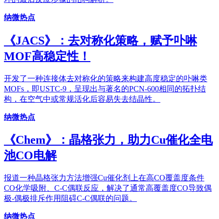
纳微热点
《JACS》：去对称化策略，赋予卟啉
MOF高稳定性！
开发了一种连接体去对称化的策略来构建高度稳定的卟啉类
MOFs，即USTC-9，呈现出与著名的PCN-600相同的拓扑结
构，在空气中或常规活化后容易失去结晶性。
纳微热点
《Chem》：晶格张力，助力Cu催化全电
池CO电解
报道一种晶格张力方法增强Cu催化剂上在高CO覆盖度条件
CO化学吸附、C-C偶联反应，解决了通常高覆盖度CO导致偶
极-偶极排斥作用阻碍C-C偶联的问题。
纳微热点