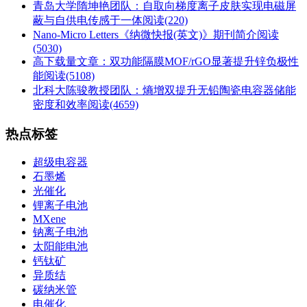
青岛大学隋坤艳团队：自取向梯度离子皮肤实现电磁屏
蔽与自供电传感于一体
阅读(220)
Nano-Micro Letters《纳微快报(英文)》期刊简介
阅读
(5030)
高下载量文章：双功能隔膜MOF/rGO显著提升锌负极性
能
阅读(5108)
北科大陈骏教授团队：熵增双提升无铅陶瓷电容器储能
密度和效率
阅读(4659)
热点标签
超级电容器
石墨烯
光催化
锂离子电池
MXene
钠离子电池
太阳能电池
钙钛矿
异质结
碳纳米管
电催化