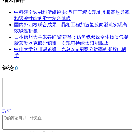
中科院宁波材料所虞锦洪: 界面工程实现兼具超高热导率
和透波性能的柔性复合薄膜
国内外四校联合成果：晶相工程加速氢反向溢流实现高
效碱性析氢
日本信州大学朱春红/施建等：仿鱼鳃双效全生物质气凝
胶蒸发器克服盐积累，实现可持续太阳能脱盐
中山大学刘川课题组：光刻2μm图案分辨率的凝胶电解
质
评论
0
取消