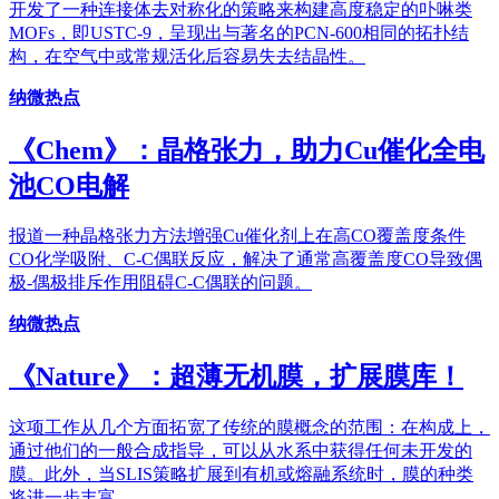
开发了一种连接体去对称化的策略来构建高度稳定的卟啉类
MOFs，即USTC-9，呈现出与著名的PCN-600相同的拓扑结
构，在空气中或常规活化后容易失去结晶性。
纳微热点
《Chem》：晶格张力，助力Cu催化全电
池CO电解
报道一种晶格张力方法增强Cu催化剂上在高CO覆盖度条件
CO化学吸附、C-C偶联反应，解决了通常高覆盖度CO导致偶
极-偶极排斥作用阻碍C-C偶联的问题。
纳微热点
《Nature》：超薄无机膜，扩展膜库！
这项工作从几个方面拓宽了传统的膜概念的范围：在构成上，
通过他们的一般合成指导，可以从水系中获得任何未开发的
膜。此外，当SLIS策略扩展到有机或熔融系统时，膜的种类
将进一步丰富。