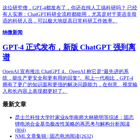
这位研究僧，GPT-4都发布了，你还在纯人工搞科研吗？ 已经
有人实测：ChatGPT科研全流程都能用，尤其是对于英语非母
语的科研人员，可以极大地提高日常科研工作效率。
纳微新闻
GPT-4 正式发布，新版 ChatGPT 强到离
谱
OpenAI 宣布推出 ChatGPT 4。OpenAI 称它是“最先进的系
统，能生产更安全和更有用的回复”。和上一代相比，GPT-4
拥有了更广的知识面和更强的解决问题能力，在创意、视觉输
入和长内容上表现都更好了。
最新文章
昆士兰科技大学叶家业&华南师大林晓明等综述：固态
锂电池合金基负极改性策略的再思考与解构分析
阅读
(804)
NML文章集锦 | 固态电池
阅读(2632)