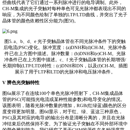
些曲线代表了它们通过一系列脉冲进行的电导调制。此外，
CH-M集成的光子突触对每种单色可见光脉冲都表现出不同的
响应，为不同颜色绘制了单独的LTP/LTD曲线，并突出了光子
晶体管的颜色依赖性区分能力(图5f)。
图5. a、b、d、e 光子突触晶体管在不同光脉冲条件下的突触
后电流(PSC)变化。脉冲宽度：(a)DNH和(d)CH-M。光脉冲条
件已在上方图中描述。脉冲数量：(b)DNH和(e)CH-M。光脉
冲条件已在上方图中描述。c、f 光子突触晶体管的长期增强/
长期抑制(LTP/LTD)特性：(c)DNH和DN，以及(f)CH-M。插图
展示了用于LTP和LTD的光脉冲和电压脉冲条件。
V
辨色光突触特性
图6a展示了在连续100个单色光脉冲照射下，CH-M集成晶体
管的PSC(可能指光电流或某种性能参数)和电导变化的情况。
该图表明，随着光脉冲数量的增加，RGB(红绿蓝)颜色的区分
度变得更加明显。图6d显示，对于红、绿、蓝这三种原色，
PSC(及其对应的电导)的输出分布是清晰分离的，并且在光脉
冲结束后仍然保持不变。为了验证光子突触在不同外部环境中
的颜色辨别能力，我们研究了基于CHM的器件在各种强度范