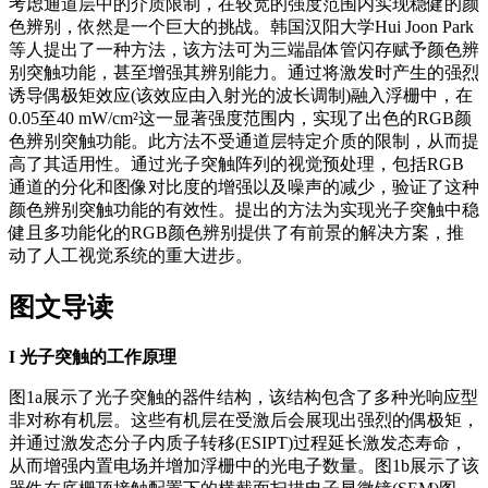
考虑通道层中的介质限制，在较宽的强度范围内实现稳健的颜
色辨别，依然是一个巨大的挑战。韩国汉阳大学Hui Joon Park
等人提出了一种方法，该方法可为三端晶体管闪存赋予颜色辨
别突触功能，甚至增强其辨别能力。通过将激发时产生的强烈
诱导偶极矩效应(该效应由入射光的波长调制)融入浮栅中，在
0.05至40 mW/cm²这一显著强度范围内，实现了出色的RGB颜
色辨别突触功能。此方法不受通道层特定介质的限制，从而提
高了其适用性。通过光子突触阵列的视觉预处理，包括RGB
通道的分化和图像对比度的增强以及噪声的减少，验证了这种
颜色辨别突触功能的有效性。提出的方法为实现光子突触中稳
健且多功能化的RGB颜色辨别提供了有前景的解决方案，推
动了人工视觉系统的重大进步。
图文导读
I
光子突触的工作原理
图1a展示了光子突触的器件结构，该结构包含了多种光响应型
非对称有机层。这些有机层在受激后会展现出强烈的偶极矩，
并通过激发态分子内质子转移(ESIPT)过程延长激发态寿命，
从而增强内置电场并增加浮栅中的光电子数量。图1b展示了该