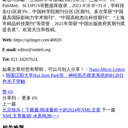
PubMed、SCOPUS等数据库收录，2023 JCR IF=31.6，学科排
名Q1区前3%，中国科学院期刊分区1区期刊。多次荣获“中国
最具国际影响力学术期刊”、“中国高校杰出科技期刊”、“上海
市精品科技期刊”等荣誉，2021年荣获“中国出版政府奖期刊奖
提名奖”。欢迎关注和投稿。
Web:
https://springer.com/40820
E-mail:
editor@nmlett.org
Tel:
021-34207624
如果文章对您有帮助，可以与别人分享！：
Nano-Micro Letters
»
韩国汉阳大学Hui Joon Park等：神经形态视觉系统的RGB分
色光子突触
赞 (
0
)
分享到：
更多
(
0
)
上一篇
元旦快乐！下载量/阅读量前十的2024年NML文章
下一篇
NML文章集锦| 水系电池(一)
相关推荐