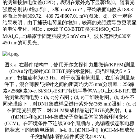
的测量接触电位差(CPD)，表明在紫外光下显著增加。随着光
强度分别从0增加到1、3和5 mW cm⁻²，平均表面电位从188.31
逐渐上升到309.72、489.72和607.01 mV(图3b、d)。这一观察
结果表明，由于捕获电荷量的增加，较高的光强度导致更明显
的电位变化。图3c，e示出了C8-BTBT膜(在Si/SiO₂/CH-
M/Al₂O₃上)暴露于固定强度为5 mW cm⁻²、波长范围为630至
450 nm的可见光。
图3. a. 在器件结构中，使用开尔文探针力显微镜(KPFM)测量
(Cr/Au导电探针)C8-BTBT层的示意图。扫描区域为5 × 5
μm²，扫描速率为0.3 Hz。对于表面电势测量，在所有测量条
件下，混合薄膜与探针之间的距离均为75 nm(分辨率：256像
素×256像素)b-e. Si/SiO₂/ESIPT有机半导体/Al₂O₃上C8-BTBT层
的测量表面电势：(b, c)分布图；(d, e)二维映射图。(b, d)在不
同光强度下，对DNH集成样品进行紫外光(365 nm)照射；(c, e)
在固定光强度下，对CH-M集成样品进行RGB光照射。f, g.
(f)DNH-和(g)CH-M-集成光子突触晶体管的循环间变化
(CCV)。在环境条件下连续500个周期内，光编程状态和电擦
除状态下的阈值电压值。h-k. (h, i)DNH-和(j, k)CH-M-集成光
子突触晶体管的器件间变化(DDV)。