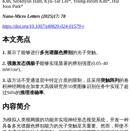
Kim, Seokhyun Ham, Kyu-Tae Lee*, Young-Beom Kim*, Hui
Joon Park*
Nano-Micro Letters (2025)17: 78
https://doi.org/10.1007/s40820-024-01579-y
本文亮点
1.
展示了能够进行
多光谱颜色辨别
的光子突触。
2.
强激发态偶极子
能够实现显著的辨别强度(0.05–40
mW/cm²)。
3.
该方法不受通道层中特定介质的限制，且采用
突触阵列
的卷
积神经网络在加拿大高级研究所10类图像识别任务中实现了超
过94%的
推理准确率
。
内容简介
为模拟人类视网膜的功能并实现神经形态视觉系统，开发一种
具备多光谱颜色辨别能力的光子突触至关重要。然而，即使不