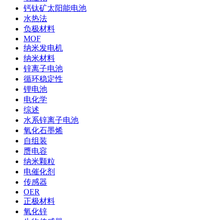
钙钛矿太阳能电池
水热法
负极材料
MOF
纳米发电机
纳米材料
锌离子电池
循环稳定性
锂电池
电化学
综述
水系锌离子电池
氧化石墨烯
自组装
赝电容
纳米颗粒
电催化剂
传感器
OER
正极材料
氧化锌