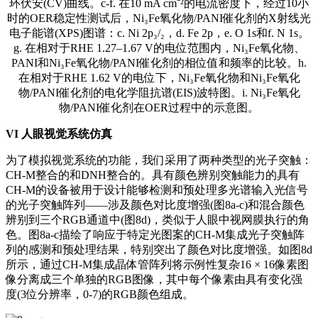
环伏安(CV)曲线。c-f. 在10 mA cm⁻²的电流密度下，经过10小
时的OER稳定性测试后，Ni₃Fe氧化物/PANI催化剂的X射线光
电子能谱(XPS)图谱：c. Ni 2p₃/₂，d. Fe 2p，e. O 1s和f. N 1s。
g. 在相对于RHE 1.27–1.67 V的电位范围内，Ni₃Fe氧化物、
PANI和Ni₃Fe氧化物/PANI催化剂的相位值和频率的比较。h.
在相对于RHE 1.62 V的电位下，Ni₃Fe氧化物和Ni₃Fe氧化
物/PANI催化剂的电化学阻抗谱(EIS)波特图。i. Ni₃Fe氧化
物/PANI催化剂在OER过程中的示意图。
VI
人眼视觉系统仿真
为了模拟视觉系统的功能，我们采用了两种类型的光子突触：
CH-M整合的和DNH整合的。具有颜色辨别突触能力的具有
CH-M的设备被用于设计能够检测和预处理多光谱输入光信号
的光子突触阵列——涉及颜色对比度增强(图8a-c)和混合颜色
辨别到三个RGB通道中(图8d)，类似于人眼中视网膜执行的角
色。图8a-c描绘了响应于特定光图案的CH-M集成光子突触阵
列的感测和预处理结果，特别突出了颜色对比度增强。如图8d
所示，通过CH-M集成晶体管阵列将示例性复杂16 × 16像素图
像分离成三个单独的RGB图像，其中每个像素由具有变化强
度(3位分辨率，0-7)的RGB颜色组成。