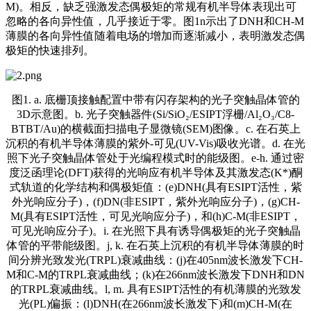
M)。相反，缺乏强激发态偶极矩的常规有机半导体表现出可
忽略的各向异性值，几乎接近于零。图1n示出了DNH和CH-M
薄膜的各向异性值随着电场的增加而逐渐减小，表明激发态偶
极矩的快速排列。
图1. a. 底栅顶接触配置中带有闪存架构的光子突触晶体管的
3D示意图。b. 光子突触器件(Si/SiO₂/ESIPT浮栅/Al₂O₃/C8-
BTBT/Au)的横截面扫描电子显微镜(SEM)图像。c. 在石英上
沉积的有机半导体薄膜的紫外-可见(UV-Vis)吸收光谱。d. 在光
照下光子突触晶体管处于光编程模式时的能级图。e-h. 通过密
度泛函理论(DFT)获得的光响应有机半导体及其激发态(K*)酮
式轨道的化学结构和偶极矩值：(e)DNH(具有ESIPT活性，紫
外光响应分子)，(f)DN(非ESIPT，紫外光响应分子)，(g)CH-
M(具有ESIPT活性，可见光响应分子)，和(h)C-M(非ESIPT，
可见光响应分子)。i. 在光照下具有诱导偶极矩的光子突触晶
体管的平带能级图。j, k. 在石英上沉积的有机半导体薄膜的时
间分辨光致发光(TRPL)衰减曲线：(j)在405nm波长激发下CH-
M和C-M的TRPL衰减曲线；(k)在266nm波长激发下DNH和DN
的TRPL衰减曲线。l, m. 具有ESIPT活性的有机薄膜的光致发
光(PL)偏振：(l)DNH(在266nm波长激发下)和(m)CH-M(在