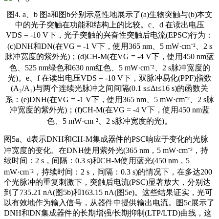
图4. a、b 图a和图b分别示意性地展示了(a)生物突触与(b)本文
中的光子突触在功能和结构上的比较。c、d 在读出电压
VDS = -10 V下，光子突触的兴奋性突触后电流(EPSC)行为：
(c)DNH和DN(在VG = -1 V下，使用365 nm、5 mW·cm⁻²、2 s
脉冲宽度的紫外光)；(d)CH-M(在VG = -4 V下，使用450 nm蓝
色、525 nm绿色和630 nm红色、5 mW·cm⁻²、2 s脉冲宽度的
光)。e、f 在读出电压VDS = -10 V下，双脉冲易化(PPF)指数
(A₂/A₁)与两个连续光脉冲之间间隔(0.1 s≤Δt≤16 s)的函数关
系：(e)DNH(在VG = -1 V下，使用365 nm、5 mW·cm⁻²、2 s脉
冲宽度的紫外光)；(f)CH-M(在VG = -4 V下，使用450 nm蓝
色、5 mW·cm⁻²、2 s脉冲宽度的光)。
图5a、d表示DNH和CH-M集成器件的PSC响应于变化的光脉
冲宽度的变化。在DNH使用紫外光(365 nm，5 mW·cm⁻²，持
续时间：2 s，间隔：0.3 s)和CH-M使用蓝光(450 nm，5
mW·cm⁻²，持续时间：2 s，间隔：0.3 s)的情况下，在多达200
个光脉冲的重复刺激下，突触后电流(PSC)显著放大，分别达
到了735.21 nA(图5b)和163.15 nA(图5e)。这些结果证实，光可
以有效地作为输入信号，从器件中提供输出电流。图5c展示了
DNH和DN集成器件的长期增强/长期抑制(LTP/LTD)曲线，这