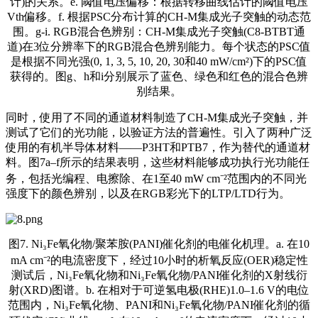
计)的关系。e. 阈值电压偏移：根据转移曲线估计的阈值电压
Vth偏移。f. 根据PSC分布计算的CH-M集成光子突触的动态范
围。g-i. RGB混合色辨别：CH-M集成光子突触(C8-BTBT通
道)在3位分辨率下的RGB混合色辨别能力。每个状态的PSC值
是根据不同光强(0, 1, 3, 5, 10, 20, 30和40 mW/cm²)下的PSC值
获得的。图g、h和i分别展示了蓝色、绿色和红色的混合色辨
别结果。
同时，使用了不同的通道材料制造了CH-M集成光子突触，并
测试了它们的光功能，以验证方法的普遍性。引入了两种广泛
使用的有机半导体材料——P3HT和PTB7，作为替代的通道材
料。图7a–f所示的结果表明，这些材料能够成功执行光功能任
务，包括光编程、电擦除、在1至40 mW cm⁻²范围内的不同光
强度下的颜色辨别，以及在RGB彩光下的LTP/LTD行为。
图7. Ni₃Fe氧化物/聚苯胺(PANI)催化剂的电催化机理。a. 在10
mA cm⁻²的电流密度下，经过10小时的析氧反应(OER)稳定性
测试后，Ni₃Fe氧化物和Ni₃Fe氧化物/PANI催化剂的X射线衍
射(XRD)图谱。b. 在相对于可逆氢电极(RHE)1.0–1.6 V的电位
范围内，Ni₃Fe氧化物、PANI和Ni₃Fe氧化物/PANI催化剂的循