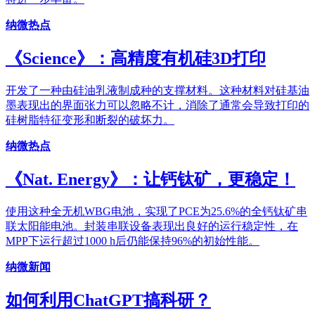
纳微热点
《Science》：高精度有机硅3D打印
开发了一种由硅油乳液制成种的支撑材料。这种材料对硅基油
墨表现出的界面张力可以忽略不计，消除了通常会导致打印的
硅树脂特征变形和断裂的破坏力。
纳微热点
《Nat. Energy》：让钙钛矿，更稳定！
使用这种全无机WBG电池，实现了PCE为25.6%的全钙钛矿串
联太阳能电池。封装串联设备表现出良好的运行稳定性，在
MPP下运行超过1000 h后仍能保持96%的初始性能。
纳微新闻
如何利用ChatGPT搞科研？