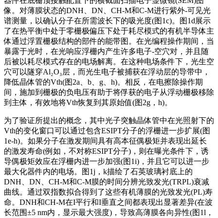
器件在底栅顶接触配置下的横截面扫描电子显微镜(SEM)图
像。对薄膜状态的DNH、DN、CH-M和C-M进行紫外-可见
光
谱测量
，以确认分子在所需波长下的吸光度(图1c)。图1d展示
了在热平衡中处于零栅极偏压下处于耗尽模式的有机半导体主
体通过浮置栅极结构的部件的能带图。在光编程操作期间，当
暴露于光时，在光响应浮栅内产生许多电子-空穴对，并且随
后被以耗尽模式存在的电场解离。在这种电场条件下，光生空
穴可以隧穿Al₂O₃层，而光生电子被捕获在浮动层的导带中，
降低晶体管的Vth(图2a、b、g、h)。相反，在电擦除操作期
间，施加到栅极的负电压有助于将俘获的电子从浮动栅极移除
到主体，有效地将Vth恢复到其原始值(图2g，h)。
为了验证所提出的概念，其中光子突触晶体管中在光照射下的
Vth的变化窗口可以通过包含ESIPT分子的浮栅进一步扩展(图
1e-h)。如果分子在激发期间具有高本征偶极矩并表现出延长
的激发寿命(例如，不对称ESIPT分子)，则在曝光条件下，诱
导偶极矩效应在浮栅内进一步加强(图1i)，并且它可以进一步
最大化器件内的电场。图1j，k描绘了石英玻璃衬底上的
DNH、DN、CH-M和C-M膜的时间分辨光致发光(TRPL)衰减
曲线。通过双指数拟合得到了这些有机薄膜的光致发光(PL)寿
命。DNH和CH-M在I平行和I垂直之间都表现出显著差异(在波
长范围±5 nm内，显示最大强度)，导致高薄膜各向异性(图1l，