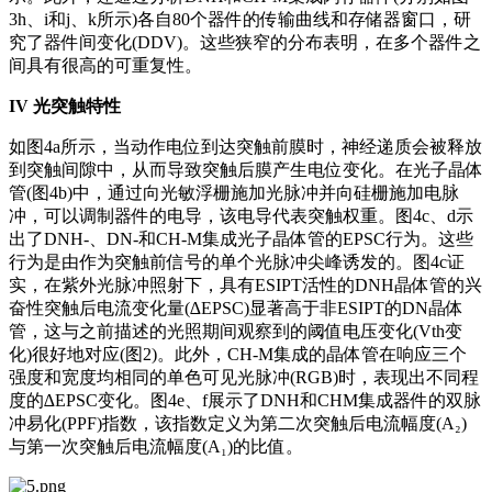
3h、i和j、k所示)各自80个器件的传输曲线和存储器窗口，研
究了器件间变化(DDV)。这些狭窄的分布表明，在多个器件之
间具有很高的可重复性。
IV
光突触特性
如图4a所示，当动作电位到达突触前膜时，神经递质会被释放
到突触间隙中，从而导致突触后膜产生电位变化。在光子晶体
管(图4b)中，通过向光敏浮栅施加光脉冲并向硅栅施加电脉
冲，可以调制器件的电导，该电导代表突触权重。图4c、d示
出了DNH-、DN-和CH-M集成光子晶体管的EPSC行为。这些
行为是由作为突触前信号的单个光脉冲尖峰诱发的。图4c证
实，在紫外光脉冲照射下，具有ESIPT活性的DNH晶体管的
兴
奋性突触后电流
变化量(∆EPSC)显著高于非ESIPT的DN晶体
管，这与之前描述的光照期间观察到的阈值电压变化(Vth变
化)很好地对应(图2)。此外，CH-M集成的晶体管在响应三个
强度和宽度均相同的单色可见光脉冲(RGB)时，表现出不同程
度的∆EPSC变化。图4e、f展示了DNH和CHM集成器件的双脉
冲易化(PPF)指数，该指数定义为第二次突触后电流幅度(A₂)
与第一次突触后电流幅度(A₁)的比值。