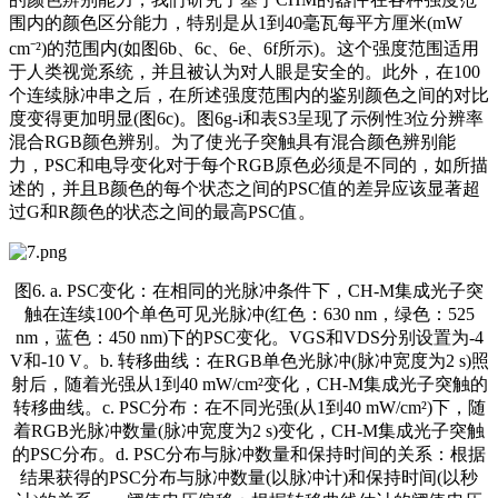
围内的颜色区分能力，特别是从1到40毫瓦每平方厘米(mW
cm⁻²)的范围内(如图6b、6c、6e、6f所示)。这个强度范围适用
于人类视觉系统，并且被认为对人眼是安全的。此外，在100
个连续脉冲串之后，在所述强度范围内的鉴别颜色之间的对比
度变得更加明显(图6c)。图6g-i和表S3呈现了示例性3位分辨率
混合RGB颜色辨别。为了使光子突触具有混合颜色辨别能
力，PSC和电导变化对于每个RGB原色必须是不同的，如所描
述的，并且B颜色的每个状态之间的PSC值的差异应该显著超
过G和R颜色的状态之间的最高PSC值。
图6. a. PSC变化：在相同的光脉冲条件下，CH-M集成光子突
触在连续100个单色可见光脉冲(红色：630 nm，绿色：525
nm，蓝色：450 nm)下的PSC变化。VGS和VDS分别设置为-4
V和-10 V。b. 转移曲线：在RGB单色光脉冲(脉冲宽度为2 s)照
射后，随着光强从1到40 mW/cm²变化，CH-M集成光子突触的
转移曲线。c. PSC分布：在不同光强(从1到40 mW/cm²)下，随
着RGB光脉冲数量(脉冲宽度为2 s)变化，CH-M集成光子突触
的PSC分布。d. PSC分布与脉冲数量和保持时间的关系：根据
结果获得的PSC分布与脉冲数量(以脉冲计)和保持时间(以秒