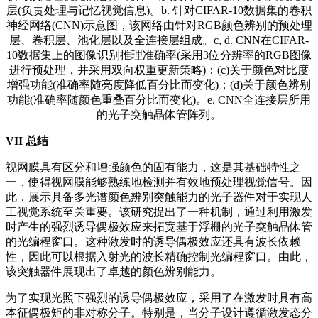
层(负责处理与记忆视觉信息)。b. 针对CIFAR-10数据集的卷积
神经网络(CNN)示意图，该网络由针对RGB颜色辨别的预处理
层、卷积层、池化层以及全连接层组成。c, d. CNN在CIFAR-
10数据集上的图像识别推理准确率(采用3位分辨率的RGB图像
进行预处理，并采用双向权重更新策略)：(c)关于颜色对比度
增强功能(准确率随亮度降低百分比而变化)；(d)关于颜色辨别
功能(准确率随颜色重叠百分比而变化)。e. CNN全连接层所用
的光子突触晶体管阵列。
V
I
I
总结
视网膜具有区分和增强颜色的固有能力，这是其基础特性之
一，使得视网膜能够熟练地检测并有效地预处理视觉信号。因
此，展示具备多光谱颜色辨别突触能力的光子器件对于实现人
工视觉系统至关重要。该研究提出了一种机制，通过利用激发
时产生的强烈诱导偶极效应来拓宽基于浮栅的光子突触晶体管
的光编程窗口。这种激发时的诱导偶极效应还具有波长依赖
性，因此可以根据入射光的波长精确控制光编程窗口。由此，
该突触器件展现出了卓越的颜色辨别能力。
为了实现光照下强烈的诱导偶极效应，采用了在激发时具有高
本征偶极矩的非对称分子。特别是，当分子设计遵循激发态分