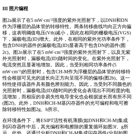
III
照片编程
图2a展示了在5 mW·cm⁻²强度的紫外光照射下，以DNH和DN
作为浮栅层的晶体管的转移特性。两条转移曲线均向正方向偏
移，这表明阈值电压(Vth)减小，因此在相同的栅极电压(VGS)
下，漏极电流(ID)增大。此外，在相同的紫外光功率条件下，
包含DNH的器件的漏极电流(ID)显著高于包含DN的器件(图
2c)。图2e展示了在5 mW·cm⁻²强度的紫外光照射下，以及无紫
外光照射时，漏极电流(ID)随时间的变化。在紫外光照射下，
电流突然且显著地增加。因此，当受到相同功率条件(5
mW·cm⁻²)的照射时，包含CH-M作为浮栅层的晶体管的转移特
性会根据可见光的波长向正方向呈现不同的偏移(图2b)。这一
特性使得该器件具有颜色辨别能力。因此，当受到不同颜色的
光照射时，漏极电流(ID)随时间的变化会表现出不同程度的电
流增加，而相应的非易失性电导变化也会根据波长而有所不同
(图2f)。此外，DNH和CH-M基闪存器件的光可编程和电可擦
除转移特性如图2g、h所示。
在环境条件下，将ESIPT活性有机薄膜(如DNH和CH-M)集成
到闪存器件中后，其光编程和电擦除的重复循环如图3f、g所
示。此外，还通过分析DNH和CH-M集成闪存器件(分别如图