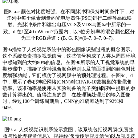
图8. a-c 颜色对比度增强。在不同脉冲和保持时间条件下，对
阵列中每个像素测量的光电导器件(PSC)进行二维等高线映
射。光脉冲条件和读出电压VGS及VDS与图6a中所示的一
致。d 在1至40 mW cm⁻²范围内，以3位分辨率将混合颜色区分
为三个RGB通道：(B, G, R)=(0–7, 0–7, 0–7)。
图9a描绘了人类视觉系统中的彩色图像识别过程的概念图示。
这个系统负责捕捉视觉信号，这些信号构成了人类从周围环境
中感知到的大约80%的信息。在图9b所示的人工视觉系统的早
期步骤中，描绘了这种混合颜色辨别以及前面提到的颜色对比
度增强功能，它们模仿了视网膜中的预处理过程。在图9c、d
中，展示了卷积神经网络(CNN)对CIFAR-10数据集的推理准
确率。该准确率是使用从实验制备的光子突触阵列中提取的参
数计算得出的。值得注意的是，在处理预处理后的输入图像
时，经过100个训练周期后，CNN的准确率达到了92%和
94%。
图9. a. 人类视觉识别系统示意图，该系统包括视网膜(负责接
收与预处理视觉信息)、视神经(负责传导视觉信号)以及视觉皮