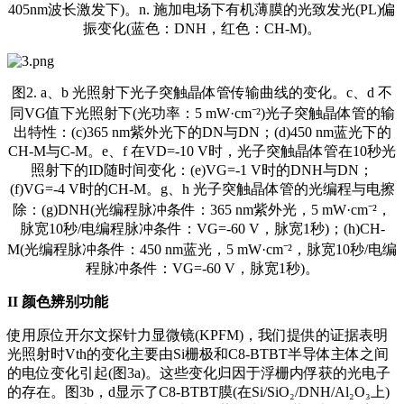
405nm波长激发下)。n. 施加电场下有机薄膜的光致发光(PL)偏
振变化(蓝色：DNH，红色：CH-M)。
图2. a、b 光照射下光子突触晶体管传输曲线的变化。c、d 不
同VG值下光照射下(光功率：5 mW·cm⁻²)光子突触晶体管的输
出特性：(c)365 nm紫外光下的DN与DN；(d)450 nm蓝光下的
CH-M与C-M。e、f 在VD=-10 V时，光子突触晶体管在10秒光
照射下的ID随时间变化：(e)VG=-1 V时的DNH与DN；
(f)VG=-4 V时的CH-M。g、h 光子突触晶体管的光编程与电擦
除：(g)DNH(光编程脉冲条件：365 nm紫外光，5 mW·cm⁻²，
脉宽10秒/电编程脉冲条件：VG=-60 V，脉宽1秒)；(h)CH-
M(光编程脉冲条件：450 nm蓝光，5 mW·cm⁻²，脉宽10秒/电编
程脉冲条件：VG=-60 V，脉宽1秒)。
II
颜色辨别功能
使用原位开尔文探针力显微镜(KPFM)，我们提供的证据表明
光照射时Vth的变化主要由Si栅极和C8-BTBT半导体主体之间
的电位变化引起(图3a)。这些变化归因于浮栅内俘获的光电子
的存在。图3b，d显示了C8-BTBT膜(在Si/SiO₂/DNH/Al₂O₃上)