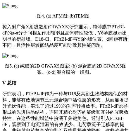
图4. (a) AFM图; (b)TEM图。
掠入射广角X射线散射(GIWAXS)研究显示，纯薄膜中PTzBI-
dF的π-π分子间相互作用较弱且晶体特性较低，Y6薄膜显示出
明显的衍射峰。D18-Cl、PTzBI-dF与Y6的峰位置、d间距有所
不同，且活性层较低结晶度可能导致其性能问题。
图5. (a) 纯膜的2D GIWAXS图案; (b) 混合膜的2D GIWAXS图
案。(c-d) 混合膜的一维图。
V
总结
研究表明，PTzBI-dF作为一种与D18及其衍生物结构相似的材
料，能够有效地调节三元混合物中活性层的形态，从而显著提
升光伏性能，实现了超过19%的功率转换效率。PTzBI-dF诱导
形成的先进结晶结构，连同其精心对齐的能级和互补的光吸收
特性，在这些性能增益中扮演了关键角色。通过引入PTzBI-
dF，观察到了电流泄漏的有效减少、电荷载流子迁移率的提
高、非辐射电荷复合的抑制以及能量损失的降低。这些改进共