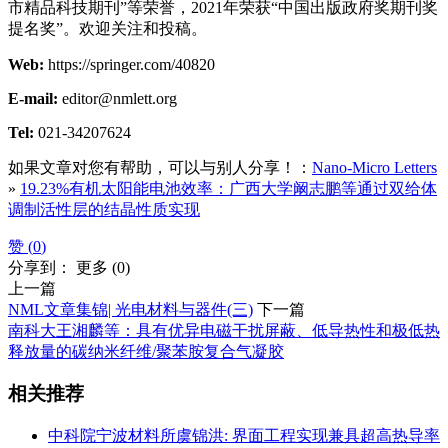
市精品科技期刊”等荣誉，2021年荣获“中国出版政府奖期刊奖
提名奖”。欢迎关注和投稿。
Web:
https://springer.com/40820
E-mail:
editor@nmlett.org
Tel:
021-34207624
如果文章对您有帮助，可以与别人分享！：
Nano-Micro Letters
»
19.23%有机太阳能电池效率：广西大学阚志鹏等通过双给体
调制活性层的结晶性质实现
赞 (
0
)
分享到：
更多
(
0
)
上一篇
NML文章集锦| 光电材料与器件(三)
下一篇
南科大王湘麟等：具有优异电磁干扰屏蔽、低导热性和极低热
释放量的碳纳米纤维/聚苯胺复合气凝胶
相关推荐
中科院宁波材料所虞锦洪: 界面工程实现兼具超高热导率