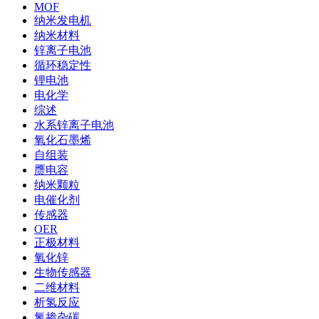
MOF
纳米发电机
纳米材料
锌离子电池
循环稳定性
锂电池
电化学
综述
水系锌离子电池
氧化石墨烯
自组装
赝电容
纳米颗粒
电催化剂
传感器
OER
正极材料
氧化锌
生物传感器
二维材料
析氢反应
氮掺杂碳