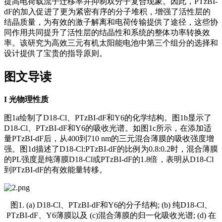
提高电荷载流子迁移率并抑制双分子复合现象。因此，PTzBI-
dF的加入促进了更为紧密有序的分子堆积，增强了活性层的
结晶质量，为有效的激子解离和电荷传输提供了途径，这些协
同作用共同提升了活性层的结晶性和系统的整体功率转换效
率。该研究为高效三元有机太阳能电池中第三个组分的选择和
设计提供了宝贵的指导原则。
图文导读
I
光物理性质
图1a绘制了D18-Cl、PTzBI-dF和Y6的化学结构。图1b显示了
D18-Cl、PTzBI-dF和Y6的吸收光谱。如图1c所示，在添加适
量PTzBI-dF后，从400到710 nm的三元混合薄膜的吸收强度增
强。图1d描述了D18-Cl:PTzBI-dF的比例为0.8:0.2时，混合薄膜
的PL强度是纯薄膜D18-Cl或PTzBI-dF的1.8倍，表明从D18-Cl
到PTzBI-dF的有效能量转移。
图1. (a) D18-Cl、PTzBI-dF和Y6的分子结构; (b) 纯D18-Cl、
PTzBI-dF、Y6薄膜以及 (c)混合薄膜的归一化吸收光谱; (d) 在