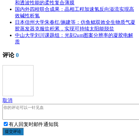
和透波性能的柔性复合薄膜
国内外四校联合成果：晶相工程加速氢反向溢流实现高
效碱性析氢
日本信州大学朱春红/施建等：仿鱼鳃双效全生物质气凝
胶蒸发器克服盐积累，实现可持续太阳能脱盐
中山大学刘川课题组：光刻2μm图案分辨率的凝胶电解
质
评论
0
取消
有人回复时邮件通知我
提交评论