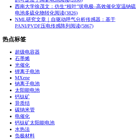
西南大学徐茂文：仿生“枝叶”状电极–高效催化室温钠硫
电池多硫化物转化
阅读(3826)
NML研究文章｜自驱动呼气分析传感器：基于
PANI/PVDF压电传感阵列
阅读(5867)
热点标签
超级电容器
石墨烯
光催化
锂离子电池
MXene
钠离子电池
太阳能电池
钙钛矿
异质结
碳纳米管
电催化
钙钛矿太阳能电池
水热法
负极材料