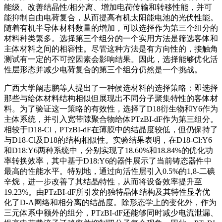
能级、改善结晶性/相分离、增加电荷传输和转移性能，并可
能抑制自由电荷复合，从而提高有机太阳能电池的光伏性能。
随着有机半导体材料数量的增加，可以选择作为第三个组分的
材料种类繁多。选择第三个组分的一个实用方法是筛选客体和
主体材料之间的相容性。尽管这种方法是有方向性的，接触角
测试有一定的不可控因素会影响结果。因此，选择能够优化活
性层形态并减少电荷复合的第三个组分仍然是一个挑战。
广西大学阚志鹏等人提出了一种候选材料的选择策略：即选择
那些与给体材料结构相似但展现出不同分子聚集特性的客体材
料。为了验证这一策略的有效性，选择了D18衍生物和Y6作为
主体系统，并引入宽带隙聚合物给体PTzBI-dF作为第三组分。
相较于D18-Cl，PTzBI-dF在薄膜中的结晶度较低，但仍保持了
与D18-Cl及D18的结构相似性。实验结果表明，在D18-Cl:Y6
和D18:Y6两种系统中，分别实现了18.60%和18.84%的优化功
率转换效率，其中基于D18:Y6的器件展示了当前铸态器件中
最高的性能水平。特别地，通过向活性层引入0.5%的1,8-二碘
辛烷，进一步改善了其结晶特性，从而将设备效率提升至
19.23%。由PTzBI-dF所引发的独特晶体结构及其特性显著优
化了D-A网络和相分离的结晶度。除形态学上的变化外，作为
三元体系中额外的组分，PTzBI-dF还能够同时减少电流泄漏、