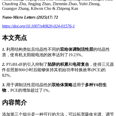
Chaofeng Zhu, Jingjing Zhao, Zhenmin Zhao, Yufei Zhong,
Guangye Zhang, Kilwon Cho & Zhipeng Kan
Nano-Micro Letters (2025)17: 72
https://doi.org/10.1007/s40820-024-01576-1
本文亮点
1.
利用结构类似且结晶性不同的
双给体调制活性层
的结晶性
质，使有机太阳能电池的效率达到了19.23%。
2.
PTzBI-dF的引入抑制了
陷阱的积累
和
电荷复合
，使得三元器
件在照射800小时后能够保持其初始功率转换效率(PCE)的
82%。
3.
用于调制活性层结晶性的
双给体策略
适用于
多种Y6衍生
物
，PCE的增加超过了1%。
内容简介
添加第三个组分是一种可行的方法，可以拓宽吸收光谱、调节