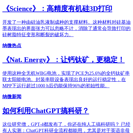
《Science》：高精度有机硅3D打印
开发了一种由硅油乳液制成种的支撑材料。这种材料对硅基油
墨表现出的界面张力可以忽略不计，消除了通常会导致打印的
硅树脂特征变形和断裂的破坏力。
纳微热点
《Nat. Energy》：让钙钛矿，更稳定！
使用这种全无机WBG电池，实现了PCE为25.6%的全钙钛矿串
联太阳能电池。封装串联设备表现出良好的运行稳定性，在
MPP下运行超过1000 h后仍能保持96%的初始性能。
纳微新闻
如何利用ChatGPT搞科研？
这位研究僧，GPT-4都发布了，你还在纯人工搞科研吗？ 已经
有人实测：ChatGPT科研全流程都能用，尤其是对于英语非母