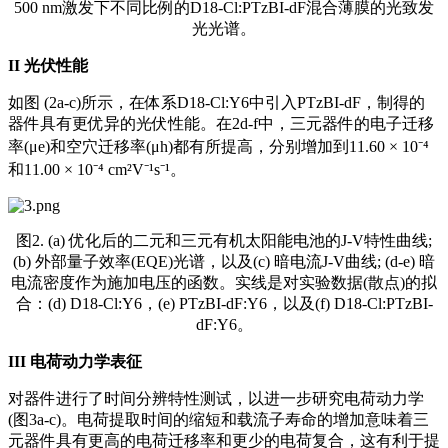
500 nm激发下不同比例的D18-Cl:PTzBI-dF混合薄膜的光致发
光光谱。
II
光伏性能
如图 (2a-c)所示，在体系D18-Cl:Y6中引入PTzBI-dF，制得的
器件具有更优异的光伏性能。在2d-f中，三元器件的电子迁移
率(μe)和空穴迁移率(μh)都有所提高，分别增加到11.60 × 10⁻⁴
和11.00 × 10⁻⁴ cm²V⁻¹s⁻¹。
图2. (a) 优化后的二元和三元有机太阳能电池的J-V特性曲线;
(b) 外部量子效率(EQE)光谱，以及(c) 暗电流J-V曲线; (d-e) 暗
电流密度作为施加电压的函数。实线是对实验数据(散点)的拟
合：(d) D18-Cl:Y6，(e) PTzBI-dF:Y6，以及(f) D18-Cl:PTzBI-
dF:Y6。
III
电荷动力学表征
对器件进行了时间分辨特性测试，以进一步研究电荷动力学
(图3a-c)。电荷提取时间的缩短和载流子寿命的增加意味着三
元器件具有更高的电荷迁移率和更少的电荷复合，这有利于提