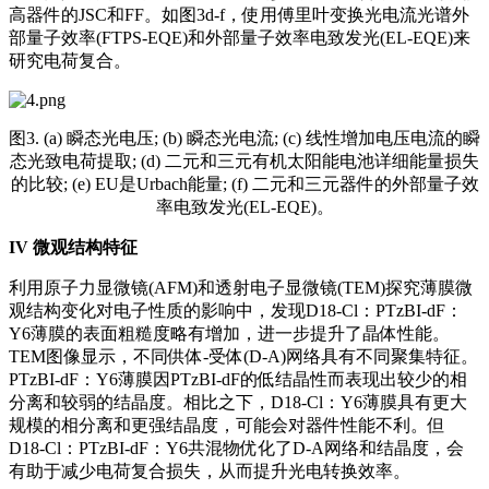
高器件的JSC和FF。如图3d-f，使用傅里叶变换光电流光谱外
部量子效率(FTPS-EQE)和外部量子效率电致发光(EL-EQE)来
研究电荷复合。
图3. (a) 瞬态光电压; (b) 瞬态光电流; (c) 线性增加电压电流的瞬
态光致电荷提取; (d) 二元和三元有机太阳能电池详细能量损失
的比较; (e) EU是Urbach能量; (f) 二元和三元器件的外部量子效
率电致发光(EL-EQE)。
IV
微观结构特征
利用原子力显微镜(AFM)和透射电子显微镜(TEM)探究薄膜微
观结构变化对电子性质的影响中，发现D18-Cl：PTzBI-dF：
Y6薄膜的表面粗糙度略有增加，进一步提升了晶体性能。
TEM图像显示，不同供体-受体(D-A)网络具有不同聚集特征。
PTzBI-dF：Y6薄膜因PTzBI-dF的低结晶性而表现出较少的相
分离和较弱的结晶度。相比之下，D18-Cl：Y6薄膜具有更大
规模的相分离和更强结晶度，可能会对器件性能不利。但
D18-Cl：PTzBI-dF：Y6共混物优化了D-A网络和结晶度，会
有助于减少电荷复合损失，从而提升光电转换效率。