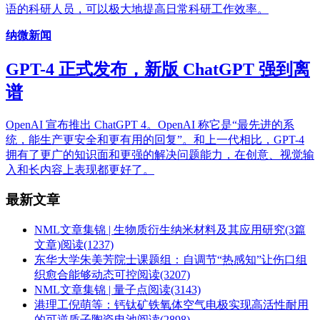
语的科研人员，可以极大地提高日常科研工作效率。
纳微新闻
GPT-4 正式发布，新版 ChatGPT 强到离
谱
OpenAI 宣布推出 ChatGPT 4。OpenAI 称它是“最先进的系
统，能生产更安全和更有用的回复”。和上一代相比，GPT-4
拥有了更广的知识面和更强的解决问题能力，在创意、视觉输
入和长内容上表现都更好了。
最新文章
NML文章集锦 | 生物质衍生纳米材料及其应用研究(3篇
文章)
阅读(1237)
东华大学朱美芳院士课题组：自调节“热感知”让伤口组
织愈合能够动态可控
阅读(3207)
NML文章集锦 | 量子点
阅读(3143)
港理工倪萌等：钙钛矿铁氧体空气电极实现高活性耐用
的可逆质子陶瓷电池
阅读(2898)