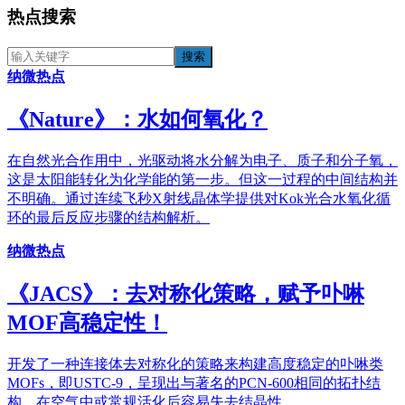
热点搜索
纳微热点
《​Nature》：水如何氧化？
在自然光合作用中，光驱动将水分解为电子、质子和分子氧，
这是太阳能转化为化学能的第一步。但这一过程的中间结构并
不明确。通过连续飞秒X射线晶体学提供对Kok光合水氧化循
环的最后反应步骤的结构解析。
纳微热点
《JACS》：去对称化策略，赋予卟啉
MOF高稳定性！
开发了一种连接体去对称化的策略来构建高度稳定的卟啉类
MOFs，即USTC-9，呈现出与著名的PCN-600相同的拓扑结
构，在空气中或常规活化后容易失去结晶性。