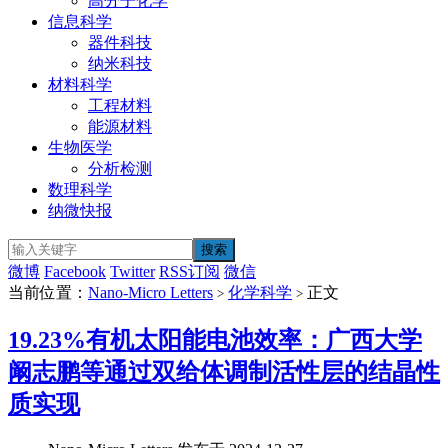
高分子化学
信息科学
器件科技
纳米科技
材料科学
工程材料
能源材料
生物医学
分析检测
数理科学
纳微快报
微博
Facebook
Twitter
RSS订阅
微信
当前位置：
Nano-Micro Letters
化学科学
正文
>
>
19.23%有机太阳能电池效率：广西大学
阚志鹏等通过双给体调制活性层的结晶性
质实现