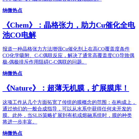
纳微热点
《Chem》：晶格张力，助力Cu催化全电
池CO电解
报道一种晶格张力方法增强Cu催化剂上在高CO覆盖度条件
CO化学吸附、C-C偶联反应，解决了通常高覆盖度CO导致偶
极-偶极排斥作用阻碍C-C偶联的问题。
纳微热点
《Nature》：超薄无机膜，扩展膜库！
这项工作从几个方面拓宽了传统的膜概念的范围：在构成上，
通过他们的一般合成指导，可以从水系中获得任何未开发的
膜。此外，当SLIS策略扩展到有机或熔融系统时，膜的种类
将进一步丰富。
纳微热点