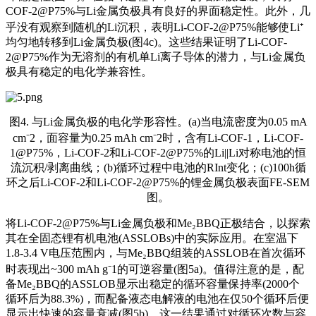
COF-2@P75%与Li金属负极具有良好的界面稳定性。此外，几
乎没有观察到随机的Li沉积，表明Li-COF-2@P75%能够使Li⁺
均匀地转移到Li金属负极(图4c)。这些结果证明了Li-COF-
2@P75%作为无溶剂的有机单Li离子导体的潜力，与Li金属负
极具有稳定的电化学兼容性。
图4. 与Li金属负极的电化学形容性。(a)当电流密度为0.05 mA
cm⁻2，面容量为0.25 mAh cm⁻2时，含有Li-COF-1，Li-COF-
1@P75%，Li-COF-2和Li-COF-2@P75%的Li||Li对称电池的恒
流沉积/剥离曲线；(b)循环过程中电池的RInt变化；(c)100h循
环之后Li-COF-2和Li-COF-2@P75%的锂金属负极表面FE-SEM
图。
将Li-COF-2@P75%与Li金属负极和Me₂BBQ正极结合，以探索
其在全固态锂有机电池(ASSLOBs)中的实际应用。在室温下
1.8-3.4 V电压范围内，与Me₂BBQ组装的ASSLOB在首次循环
时表现出~300 mAh g⁻1的可逆容量(图5a)。值得注意的是，配
备Me₂BBQ的ASSLOB显示出稳定的循环容量保持率(2000个
循环后为88.3%)，而配备液态电解液的电池在仅50个循环后便
显示出快速的容量衰减(图5b)。这一结果通过对循环次数与容