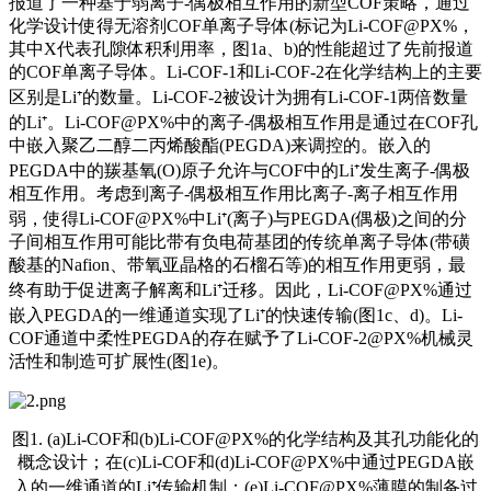
报道了一种基于弱离子-偶极相互作用的新型COF策略，通过
化学设计使得无溶剂COF单离子导体(标记为Li-COF@PX%，
其中X代表孔隙体积利用率，图1a、b)的性能超过了先前报道
的COF单离子导体。Li-COF-1和Li-COF-2在化学结构上的主要
区别是Li⁺的数量。Li-COF-2被设计为拥有Li-COF-1两倍数量
的Li⁺。Li-COF@PX%中的离子-偶极相互作用是通过在COF孔
中嵌入聚乙二醇二丙烯酸酯(PEGDA)来调控的。嵌入的
PEGDA中的羰基氧(O)原子允许与COF中的Li⁺发生离子-偶极
相互作用。考虑到离子-偶极相互作用比离子-离子相互作用
弱，使得Li-COF@PX%中Li⁺(离子)与PEGDA(偶极)之间的分
子间相互作用可能比带有负电荷基团的传统单离子导体(带磺
酸基的Nafion、带氧亚晶格的石榴石等)的相互作用更弱，最
终有助于促进离子解离和Li⁺迁移。因此，Li-COF@PX%通过
嵌入PEGDA的一维通道实现了Li⁺的快速传输(图1c、d)。Li-
COF通道中柔性PEGDA的存在赋予了Li-COF-2@PX%机械灵
活性和制造可扩展性(图1e)。
图1. (a)Li-COF和(b)Li-COF@PX%的化学结构及其孔功能化的
概念设计；在(c)Li-COF和(d)Li-COF@PX%中通过PEGDA嵌
入的一维通道的Li⁺传输机制；(e)Li-COF@PX%薄膜的制备过