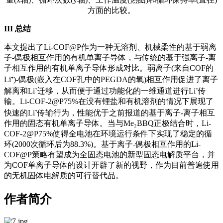
方面的比较。
III
总结
本文提出了Li-COF@P作为一种无溶剂、机械柔性的基于弱离
子-偶极相互作用的有机单离子导体，与传统的基于强离子-离
子相互作用的有机单离子导体形成对比。弱离子(来自COF的
Li⁺)-偶极(嵌入在COF孔中的PEGDA的氧)相互作用促进了离子
解离和Li⁺迁移，从而便于通过功能化的一维通道进行Li⁺传
输。Li-COF-2@P75%在没有锂盐和有机溶剂的情况下展现了
快速的Li⁺传输行为，性能优于之前报道的基于离子-离子相互
作用的固态有机单离子导体。当与Me₂BBQ正极结合时，Li-
COF-2@P75%使得全电池在环境运行条件下实现了稳定的循
环(2000次循环后为88.3%)。基于离子-偶极相互作用的Li-
COF@P策略有望成为全固态电池的新型固态电解质平台，并
为COF单离子导体的设计开辟了新的视野，作为目前普遍使用
的无机固体电解质的可行替代品。
作者简介