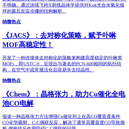
不明确。通过连续飞秒X射线晶体学提供对Kok光合水氧化循
环的最后反应步骤的结构解析。
纳微热点
《JACS》：去对称化策略，赋予卟啉
MOF高稳定性！
开发了一种连接体去对称化的策略来构建高度稳定的卟啉类
MOFs，即USTC-9，呈现出与著名的PCN-600相同的拓扑结
构，在空气中或常规活化后容易失去结晶性。
纳微热点
《Chem》：晶格张力，助力Cu催化全电
池CO电解
报道一种晶格张力方法增强Cu催化剂上在高CO覆盖度条件
CO化学吸附、C-C偶联反应，解决了通常高覆盖度CO导致偶
极-偶极排斥作用阻碍C-C偶联的问题。