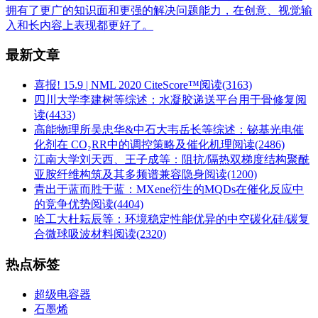
拥有了更广的知识面和更强的解决问题能力，在创意、视觉输
入和长内容上表现都更好了。
最新文章
喜报! 15.9 | NML 2020 CiteScore™
阅读(3163)
四川大学李建树等综述：水凝胶递送平台用于骨修复
阅
读(4433)
高能物理所吴忠华&中石大韦岳长等综述：铋基光电催
化剂在 CO₂RR中的调控策略及催化机理
阅读(2486)
江南大学刘天西、王子成等：阻抗/隔热双梯度结构聚酰
亚胺纤维构筑及其多频谱兼容隐身
阅读(1200)
青出于蓝而胜于蓝：MXene衍生的MQDs在催化反应中
的竞争优势
阅读(4404)
哈工大杜耘辰等：环境稳定性能优异的中空碳化硅/碳复
合微球吸波材料
阅读(2320)
热点标签
超级电容器
石墨烯