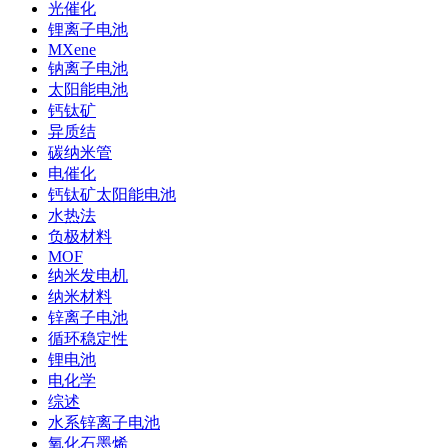
光催化
锂离子电池
MXene
钠离子电池
太阳能电池
钙钛矿
异质结
碳纳米管
电催化
钙钛矿太阳能电池
水热法
负极材料
MOF
纳米发电机
纳米材料
锌离子电池
循环稳定性
锂电池
电化学
综述
水系锌离子电池
氧化石墨烯