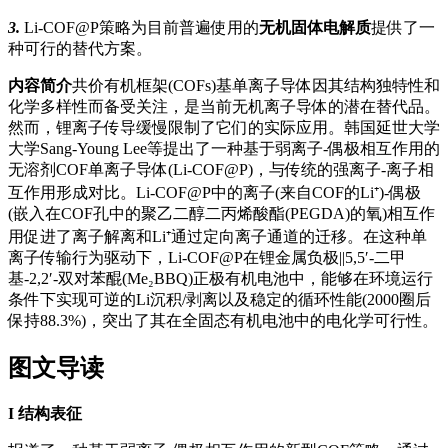
3.
Li-COF@P策略为目前普遍使用的
无机固体电解质
提供了一
种可行的替代方案。
内容简介
共价有机框架(COFs)基单离子导体因其结构独特性和
化学多样性而备受关注，是当前无机离子导体的潜在替代品。
然而，锂离子传导缓慢限制了它们的实际应用。韩国延世大学
大学Sang-Young Lee等提出了一种基于弱离子-偶极相互作用的
无溶剂COF单离子导体(Li-COF@P)，与传统的强离子-离子相
互作用形成对比。Li-COF@P中的离子(来自COF的Li⁺)-偶极
(嵌入在COF孔中的聚乙二醇二丙烯酸酯(PEGDA)的氧)相互作
用促进了离子解离和Li⁺通过定向离子通道的迁移。在这种单
离子传输行为驱动下，Li-COF@P在锂金属负极||5,5′-二甲
基-2,2′-双对苯醌(Me₂BBQ)正极有机电池中，能够在环境运行
条件下实现可逆的Li沉积/剥离以及稳定的循环性能(2000圈后
保持88.3%)，突出了其在全固态有机电池中的电化学可行性。
图文导读
I
结构表征