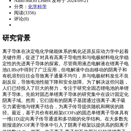
Nano-Micro Letters 发布于 2024-09-21
分类：
化学科学
阅读(3356)
评论(0)
研究背景
离子导体在决定电化学储能体系的氧化还原反应动力学中起着
关键作用，促进了对具有高离子导电性和与电极材料电化学稳
定性的先进离子导体的探索。尽管商用液态电解液在锂离子电
池(LIBs)中得到了广泛应用，但电解液中自由移动的阴离子和
有机溶剂往往会导致离子通量不均匀，并与电极材料发生不良
副反应，导致电池性能下降和安全故障。为了解决这些问题，
人们已经投入了巨大的努力，专注于研究全固态锂电池的单锂
离子导体。先前对固态单锂离子导体的研究集中在设计固定化
阴离子域。然而，它们固有的阴离子基团通过强离子-离子吸
引力紧密地与锂离子结合，为离子传导提供随机和网状的路
径。最近，基于共价有机框架(COFs)的固态单锂离子导体具有
一维(1D)定向离子传导通道和多功能的化学结构。在大多数先
前报道的COF离子导体中引入了阴离子框架以提供高的阳离子