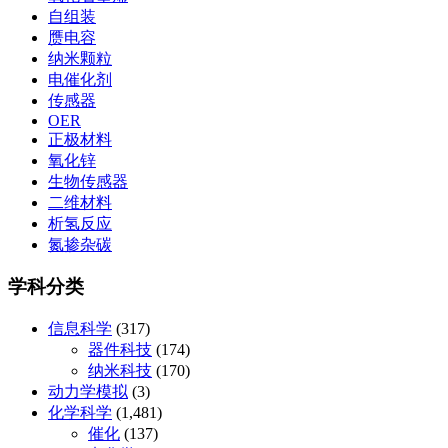
自组装
赝电容
纳米颗粒
电催化剂
传感器
OER
正极材料
氧化锌
生物传感器
二维材料
析氢反应
氮掺杂碳
学科分类
信息科学
(317)
器件科技
(174)
纳米科技
(170)
动力学模拟
(3)
化学科学
(1,481)
催化
(137)