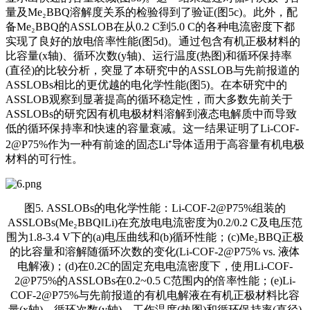
量及Me₂BBQ溶解度关系的检验得到了验证(图5c)。此外，配
备Me₂BBQ的ASSLOB在从0.2 C到5.0 C的各种电流密度下都
实现了良好的放电倍率性能(图5d)。通过包含有机正极材料的
比容量(x轴)、循环次数(y轴)、运行温度(热图)和循环保持率
(直径)的比较分析，突显了本研究中的ASSLOB与先前报道的
ASSLOBs相比的更优越的电化学性能(图5)。在本研究中的
ASSLOB观察到显著提高的循环稳定性，而大多数先前关于
ASSLOBs的研究因有机电极材料溶解到液态电解质中而导致
低的循环保持率和快速的容量衰减。这一结果证明了Li-COF-
2@P75%作为一种有前途的固态Li⁺导体适用于高容量有机电极
材料的可行性。
图5. ASSLOBs的电化学性能：Li-COF-2@P75%组装的
ASSLOBs(Me₂BBQ‖Li)在充放电电流密度为0.2/0.2 C及电压范
围为1.8-3.4 V下的(a)电压曲线和(b)循环性能；(c)Me₂BBQ正极
的比容量和溶解随循环次数的变化(Li-COF-2@P75% vs. 液体
电解液)；(d)在0.2C的固定充电电流密度下，使用Li-COF-
2@P75%的ASSLOBs在0.2~0.5 C范围内的倍率性能；(e)Li-
COF-2@P75%与先前报道的有机电解液在有机正极材料比容
量(x轴)、循环次数(y轴)、工作温度(热图)和循环保持率(直径)