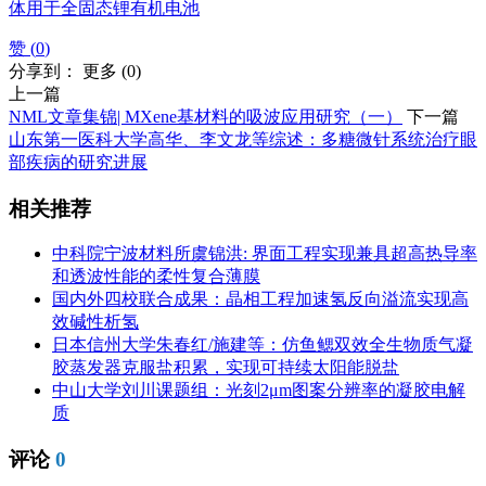
体用于全固态锂有机电池
赞 (
0
)
分享到：
更多
(
0
)
上一篇
NML文章集锦| MXene基材料的吸波应用研究（一）
下一篇
山东第一医科大学高华、李文龙等综述：多糖微针系统治疗眼
部疾病的研究进展
相关推荐
中科院宁波材料所虞锦洪: 界面工程实现兼具超高热导率
和透波性能的柔性复合薄膜
国内外四校联合成果：晶相工程加速氢反向溢流实现高
效碱性析氢
日本信州大学朱春红/施建等：仿鱼鳃双效全生物质气凝
胶蒸发器克服盐积累，实现可持续太阳能脱盐
中山大学刘川课题组：光刻2μm图案分辨率的凝胶电解
质
评论
0