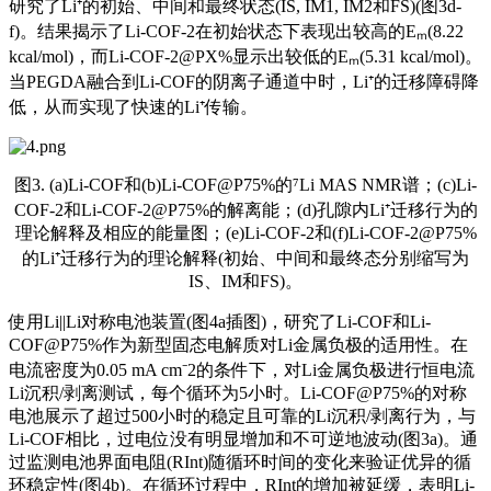
研究了Li⁺的初始、中间和最终状态(IS, IM1, IM2和FS)(图3d-
f)。结果揭示了Li-COF-2在初始状态下表现出较高的Eₘ(8.22
kcal/mol)，而Li-COF-2@PX%显示出较低的Eₘ(5.31 kcal/mol)。
当PEGDA融合到Li-COF的阴离子通道中时，Li⁺的迁移障碍降
低，从而实现了快速的Li⁺传输。
图3. (a)Li-COF和(b)Li-COF@P75%的⁷Li MAS NMR谱；(c)Li-
COF-2和Li-COF-2@P75%的解离能；(d)孔隙内Li⁺迁移行为的
理论解释及相应的能量图；(e)Li-COF-2和(f)Li-COF-2@P75%
的Li⁺迁移行为的理论解释(初始、中间和最终态分别缩写为
IS、IM和FS)。
使用Li||Li对称电池装置(图4a插图)，研究了Li-COF和Li-
COF@P75%作为新型固态电解质对Li金属负极的适用性。在
电流密度为0.05 mA cm⁻2的条件下，对Li金属负极进行恒电流
Li沉积/剥离测试，每个循环为5小时。Li-COF@P75%的对称
电池展示了超过500小时的稳定且可靠的Li沉积/剥离行为，与
Li-COF相比，过电位没有明显增加和不可逆地波动(图3a)。通
过监测电池界面电阻(RInt)随循环时间的变化来验证优异的循
环稳定性(图4b)。在循环过程中，RInt的增加被延缓，表明Li-