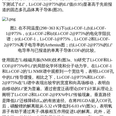
下测试了tLi⁺，Li-COF-2@P75%的tLi⁺值(0.95)显著高于先前报
道的固态多孔晶体离子导体(图2f)。
图2. 在不同温度(298~363 K)下(a)Li-COF-1,(b)Li-COF-
1@P75%，(c)Li-COF-2和(d)Li-COF-2@P75%的电化学阻抗
谱；(e)Li-COF-1，Li-COF-1@P75%，Li-COF-2和Li-COF-
2@P75%离子电导率的Arrhenius图；(f)Li-COF-2@P75%的Li⁺
电导率与已报道的单离子导体COFs的比较。
使用固态⁷Li核磁共振(NMR)技术(图3a、b)研究了Li-COF和Li-
COF@P75%中Li⁺的局部化学环境和分子动力学。在Li-COF-1
和Li-COF-2的⁷Li NMR谱中观察到一个宽信号，表明Li-COF孔
中的Li⁺传导缓慢。相比之下，Li-COF-1@P75%和Li-COF-
2@P75%在⁷Li谱中表现出较窄的宽度和向高场移动，表明自
由移动的Li⁺更为普遍。通过密度泛函理论(DFT)计算从理论上
阐明了Li-COF-2和Li-COF-2@PX%中Li⁺传输现象。垂直路径
是降低Li⁺迁移障碍(Eₘ)的有效途径。在将PEGDA嵌入COF孔
后，磺酸锂的解离能从-5.32 eV降低到-6.03 eV(图3c)，表明氧
原子有助于通过离子-偶极相互作用促进Li的解离。此外，还