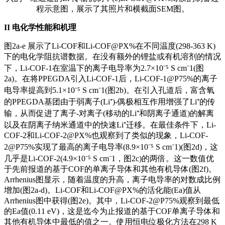
程示意图，展示了其照片和横截面SEM图。
II
电化学性能和机理
图2a-e 展示了Li-COF和Li-COF@PX%在不同温度(298-363 K)
下的电化学阻抗谱数据。在没有额外的锂盐或有机溶剂的情况
下，Li-COF-1在室温下的离子电导率为2.7×10⁻⁵ S cm⁻1(图
2a)。在将PPEGDA引入Li-COF-1后，Li-COF-1@P75%的离子
电导率提高到5.1×10⁻⁵ S cm⁻1(图2b)。在引入孔道后，富含氧
的PPEGDA基团由于弱离子(Li⁺)-偶极相互作用增强了Li⁺的传
输，从而促进了离子-对离子(移动的Li⁺和阴离子通道)的解离
以及在阴离子纳米通道中的快速Li⁺迁移。在最佳条件下，Li-
COF-2和Li-COF-2@PX%也观察到了类似的现象，Li-COF-
2@P75%实现了最高的离子电导率(8.9×10⁻⁵ S cm⁻1)(图2d)，这
几乎是Li-COF-2(4.9×10⁻⁵ S cm⁻1，图2c)的两倍。这一数值优
于先前报道的基于COF的单离子导体和其他有机导体(图2f)。
Arrhenius图显示，随着温度的升高，离子电导率的对数成比例
增加(图2a-d)。Li-COF和Li-COF@PX%的活化能(Ea)值从
Arrhenius图中获得(图2e)。其中，Li-COF-2@P75%观察到最低
的Ea值(0.11 eV)，这是迄今为止报道的基于COF单离子导体和
其他有机导体中最低的值之一。使用恒电位极化方法在298 K