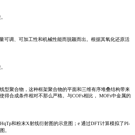
较。
容量可调、可加工性和机械性能而脱颖而出。根据其氧化还原活
较。
论的线型聚合物，这种框架聚合物的平面和三维有序堆叠结构带来
得合成条件相对不那么严格。与COFs相比， MOFs中金属的
d HqTp和粉末X射线衍射图的示意图；e 通过DFT计算模拟了PI-
视图。