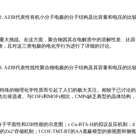
2. AZIB代表性有机小分子电极的分子结构及比容量和电压的比
了重大挑战。在这方面，聚合物因其在电解质中的溶解性差、比
物，且对这三类电极的电化学行为进行了详细的讨论。
3. AZIB代表性线性聚合物电极的分子结构及其容量和电压的比
隙率和特殊的物理化学性质而引起了人们的极大关注。相较于已讨
选者。与COFs和MOFs相比，CMPs缺乏典型的晶体结构，使
成、分子平面性和ZIB性能的示意图；c Cu-BTA-H的拟议反应机制；
F的Zn2⁺存储机制；f COF-TMT-BT的AA遮蔽模型的俯视图和侧