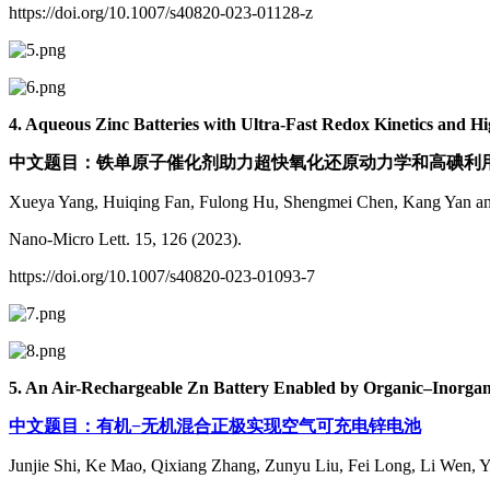
https://doi.org/10.1007/s40820-023-01128-z
4. Aqueous Zinc Batteries with Ultra-Fast Redox Kinetics and H
中文题目：铁单原子催化剂助力超快氧化还原动力学和高碘利
Xueya Yang, Huiqing Fan, Fulong Hu, Shengmei Chen, Kang Yan a
Nano-Micro Lett. 15, 126 (2023).
https://doi.org/10.1007/s40820-023-01093-7
5. An Air-Rechargeable Zn Battery Enabled by Organic–Inorg
中文题目：有机−无机混合正极实现空气可充电锌电池
Junjie Shi, Ke Mao, Qixiang Zhang, Zunyu Liu, Fei Long, Li Wen, 