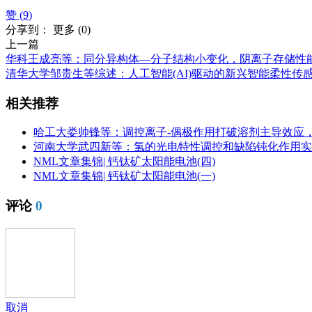
赞 (
9
)
分享到：
更多
(
0
)
上一篇
华科王成亮等：同分异构体—分子结构小变化，阴离子存储性
清华大学邹贵生等综述：人工智能(AI)驱动的新兴智能柔性传
相关推荐
哈工大娄帅锋等：调控离子-偶极作用打破溶剂主导效应
河南大学武四新等：氢的光电特性调控和缺陷钝化作用实
NML文章集锦| 钙钛矿太阳能电池(四)
NML文章集锦| 钙钛矿太阳能电池(一)
评论
0
取消