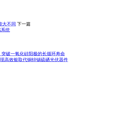
能大不同
下一篇
感系统
，突破一氧化硅阳极的长循环寿命
现高效银取代铜锌锡硫硒光伏器件