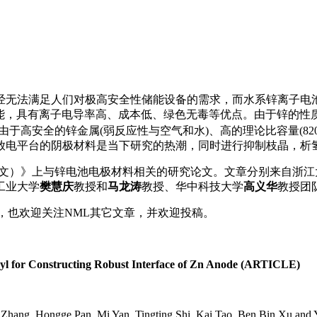
经无法满足人们对极高安全性储能设备的需求，而水系锌离子电池
可能，具有离子电导率高、成本低、绿色无毒等优点。由于锌的性质，锌
等。此外,由于高安全的锌金属(弱反应性与空气和水)、高的理论比容量(820 m
高放电平台的阴极材料是当下研究的热潮，同时进行抑制枝晶，
纳微快报（英文）》上与锌电池电极材料相关的研究论文。文章分别来自浙
工业大学
樊慧庆
教授和
马龙涛
教授、华中科技大学
高义华
教授团
章，也欢迎关注NML其它文章，并欢迎投稿。
yl for Constructing Robust Interface of Zn Anode (ARTICLE)
hang, Hongge Pan, Mi Yan, Tingting Shi, Kai Tao, Ben Bin Xu and 