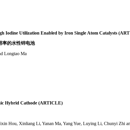
igh Iodine Utilization Enabled by Iron Single Atom Catalysts (A
用率的水性锌电池
nd Longtao Ma
anic Hybrid Cathode (ARTICLE)
Yixin Hou, Xinliang Li, Yanan Ma, Yang Yue, Luying Li, Chunyi Zhi 