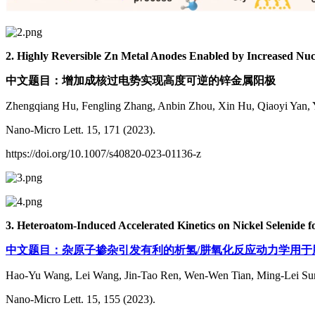
2. Highly Reversible Zn Metal Anodes Enabled by Increased Nu
中文题目：增加成核过电势实现高度可逆的锌金属阳极
Zhengqiang Hu, Fengling Zhang, Anbin Zhou, Xin Hu, Qiaoyi Yan, Y
Nano-Micro Lett. 15, 171 (2023).
https://doi.org/10.1007/s40820-023-01136-z
3. Heteroatom-Induced Accelerated Kinetics on Nickel Selenide 
中文题目：杂原子掺杂引发有利的析氢/肼氧化反应动力学用于
Hao-Yu Wang, Lei Wang, Jin-Tao Ren, Wen-Wen Tian, Ming-Lei S
Nano-Micro Lett. 15, 155 (2023).