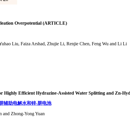
cleation Overpotential (ARTICLE)
uhao Liu, Faiza Arshad, Zhujie Li, Renjie Chen, Feng Wu and Li Li
for Highly Efficient Hydrazine-Assisted Water Splitting and Zn-
肼辅助电解水和锌-肼电池
un and Zhong-Yong Yuan