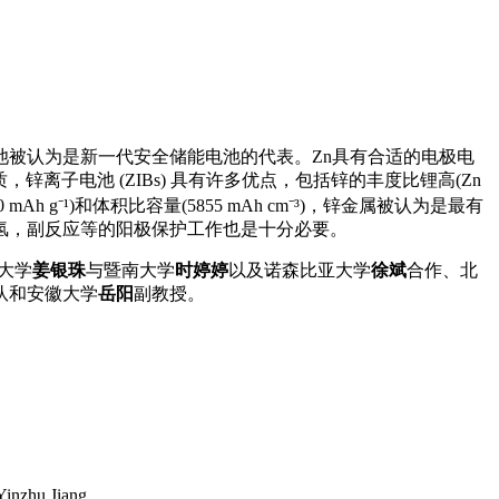
被认为是新一代安全储能电池的代表。Zn具有合适的电极电
离子电池 (ZIBs) 具有许多优点，包括锌的丰度比锂高(Zn
Ah g⁻¹)和体积比容量(5855 mAh cm⁻³)，锌金属被认为是最有
析氢，副反应等的阳极保护工作也是十分必要。
江大学
姜银珠
与暨南大学
时婷婷
以及诺森比亚大学
徐斌
合作、北
队和安徽大学
岳阳
副教授。
Yinzhu Jiang