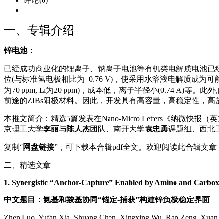
评论(0)
一、专辑介绍
锌电池：
已经成功商业化的锂离子、钠离子电池等有机类电解质电池已
位(与标准氢电极相比为−0.76 V)，使采用水溶液电解质成为
为70 ppm, Li为20 ppm)，成本低，离子半径小(0.74 A)
前途的ZIBs阳极材料。因此，开发具有高容量，高稳定性，
本推文简介：精选5篇发表在Nano-Micro Letters《
京理工大学
李丽
与
陈人杰
团队、南开大学
袁忠勇
课题组、西北
复制“
网盘链接
”，可下载本合辑pdf全文。欢迎阅读此合辑文
二、精选文章
1. Synergistic “Anchor-Capture” Enabled by Amino and Carbox
中文题目：氨基和羧基协同“锚定-捕获”构建锌负极稳定界面
Zhen Luo, Yufan Xia, Shuang Chen, Xingxing Wu, Ran Zeng, Xuan Z