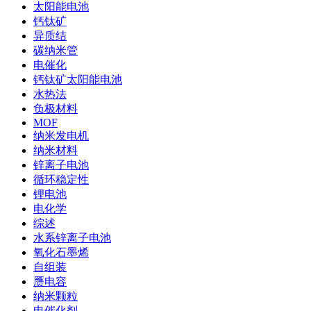
太阳能电池
钙钛矿
异质结
碳纳米管
电催化
钙钛矿太阳能电池
水热法
负极材料
MOF
纳米发电机
纳米材料
锌离子电池
循环稳定性
锂电池
电化学
综述
水系锌离子电池
氧化石墨烯
自组装
赝电容
纳米颗粒
电催化剂