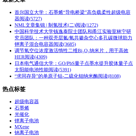
首尔国立大学：石墨烯“导电桥梁”高负载柔性超级电容
器
阅读(5727)
NML文章集锦 | 制氢技术(二)
阅读(1272)
中国科学技术大学钱逸泰院士团队和甬江实验室林宁研
究员团队：一种双壳层氮/氧共掺杂空心多孔碳微球助力
钾离子混合电容器
阅读(3685)
调节氧空位浓度激活惰性二维Bi₂O₃纳米片，用于高效
HER
阅读(4309)
日本电气通信大学：GO/PbS量子点墨水提升胶体量子点
太阳能电池性能
阅读(5391)
“求同存异”的单原子钴-二硫化钼纳米酶
阅读(8108)
热点标签
超级电容器
石墨烯
光催化
锂离子电池
MXene
钠离子电池