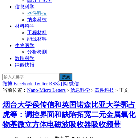
高分子化学
信息科学
器件科技
纳米科技
材料科学
工程材料
能源材料
生物医学
分析检测
数理科学
纳微快报
微博
Facebook
Twitter
RSS订阅
微信
当前位置：
Nano-Micro Letters
信息科学
器件科技
正文
>
>
>
烟台大学侯传信和英国诺森比亚大学郭占
虎等：调控界面和缺陷拓宽二元金属氧化
物基微立方体电磁波吸收器吸收频带