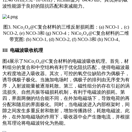
波性能源于良好的阻抗匹配和衰减能力。
图3. NiCo₂O₄@C复合材料的三维反射损耗图：(a) NCO-1，(c)
NCO-2, (e) NCO-3和 (g) NCO-4；NiCo₂O₄@C复合材料的二维
带宽图: (b) NCO-1, (d) NCO-2, (f) NCO-3和 (h) NCO-4。
III
电磁波吸收机理
图4展示了NiCo₂O₄@C复合材料的电磁波吸收机理。首先，材
料组分的复合和中空结构有利于优化阻抗匹配，使得电磁波最
大程度地进入吸收器。其次，可控的氧空位缺陷作为偶极子，
诱导偶极子极化。当施加电场时，偶极子的排列由无序变为有
序，入射波能量被逐渐耗散。第三，磁性组分的存在引起的涡
流损失、自然共振等磁损耗机制，有利于电磁波的损耗。第
四，界面两侧的结合能不同，在外加电磁场下，导致电荷的再
分配和随后的界面极化。同时，当电磁波进入内部框架时，间
隙之间发生多重反射和散射，增加传播路径，耗散电磁波。此
外，在外加电磁场的作用下，吸收器中会产生微电流，并根据
焦耳理论将电磁波转化为热能。