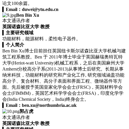
论文100余篇。
▍
Email：
duwei@ytu.edu.cn
Ben Bin Xu
本文通讯作者
英国诺森比亚大学 教授
▍
主要研究领域
功能材料，能源材料，柔性电子器件。
▍
个人简介
Ben Bin Xu博士目前担任英国纽卡斯尔诺森比亚大学机械与建
筑工程系教授。Ben 于 2011年博士毕业于英国赫瑞奥特瓦特
大学(Heriot-watt University)机械工程系，之后在美国麻州大学
Amherst分校高分子系(2011-2013)从事博士后研究。长期从事
纳米科技，功能材料的研究和产业化工作, 研究领域涵盖功能
高分子、复合材料、高分子表面和界面工程、微纳器件等方
面。先后被授予英国皇家化学会会士(FRSC)，英国材料学会
会士(FIMMM)，英国艺术科学学会会士(FRSA)，印度化学学
会(India Chemical Society，India)终身会士。
▍
Email：
ben.xu@northumbria.ac.uk
郭占虎
本文通讯作者
英国诺森比亚大学 教授