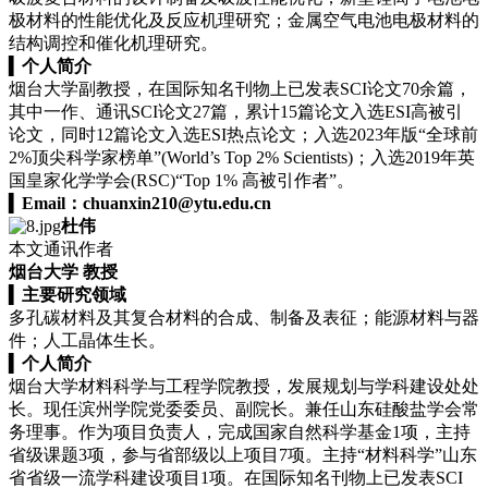
极材料的性能优化及反应机理研究；金属空气电池电极材料的
结构调控和催化机理研究。
▍
个人简介
烟台大学副教授，在国际知名刊物上已发表SCI论文70余篇，
其中一作、通讯SCI论文27篇，累计15篇论文入选ESI高被引
论文，同时12篇论文入选ESI热点论文；入选2023年版“全球前
2%顶尖科学家榜单”(World’s Top 2% Scientists)；入选2019年英
国皇家化学学会(RSC)“Top 1% 高被引作者”。
▍
Email：
chuanxin210@ytu.edu.cn
杜伟
本文通讯作者
烟台大学 教授
▍
主要研究领域
多孔碳材料及其复合材料的合成、制备及表征；能源材料与器
件；人工晶体生长。
▍
个人简介
烟台大学材料科学与工程学院教授，发展规划与学科建设处处
长。现任滨州学院党委委员、副院长。兼任山东硅酸盐学会常
务理事。作为项目负责人，完成国家自然科学基金1项，主持
省级课题3项，参与省部级以上项目7项。主持“材料科学”山东
省省级一流学科建设项目1项。在国际知名刊物上已发表SCI