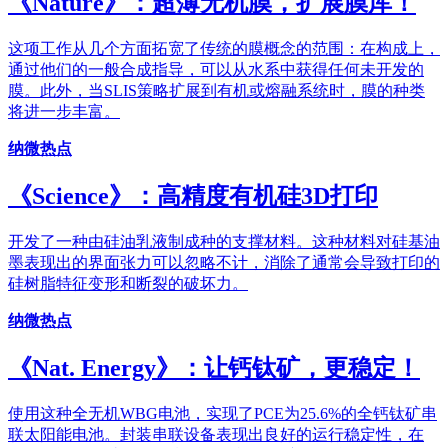
《Nature》：超薄无机膜，扩展膜库！
这项工作从几个方面拓宽了传统的膜概念的范围：在构成上，
通过他们的一般合成指导，可以从水系中获得任何未开发的
膜。此外，当SLIS策略扩展到有机或熔融系统时，膜的种类
将进一步丰富。
纳微热点
《Science》：高精度有机硅3D打印
开发了一种由硅油乳液制成种的支撑材料。这种材料对硅基油
墨表现出的界面张力可以忽略不计，消除了通常会导致打印的
硅树脂特征变形和断裂的破坏力。
纳微热点
《Nat. Energy》：让钙钛矿，更稳定！
使用这种全无机WBG电池，实现了PCE为25.6%的全钙钛矿串
联太阳能电池。封装串联设备表现出良好的运行稳定性，在