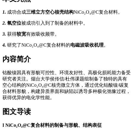
1.
成功合成
三维立方空心核壳结构
NiCo₂O₄@C复合材料。
2.
氧空位
被成功引入到了制备的材料中。
3.
获得
较宽
有效吸收频带。
4.
研究了NiCo₂O₄@C复合材料的
电磁波吸收机理
。
内容简介
钴酸镍因具有形貌可控性、环境友好性、高极化损耗能力备受
研究者关注。烟台大学侯传信/杜伟课题组制备了独特的具有
空心结构的NiCo₂O₄@C核壳微立方体，通过优化钴酸镍/碳复
合材料形貌，构建异质界面和缺陷以诱导多种极化弛豫过程，
获得优异的电化学性能。
图文导读
I
NiCo₂O₄@C复合材料的制备与形貌、结构表征