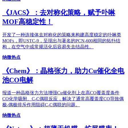
《JACS》：去对称化策略，赋予卟啉
MOF高稳定性！
开发了一种连接体去对称化的策略来构建高度稳定的卟啉类
MOFs，即USTC-9，呈现出与著名的PCN-600相同的拓扑结
构，在空气中或常规活化后容易失去结晶性。
纳微热点
《Chem》：晶格张力，助力Cu催化全电
池CO电解
报道一种晶格张力方法增强Cu催化剂上在高CO覆盖度条件
CO化学吸附、C-C偶联反应，解决了通常高覆盖度CO导致偶
极-偶极排斥作用阻碍C-C偶联的问题。
纳微热点