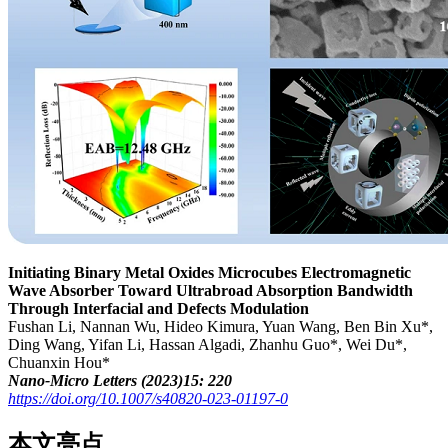
Initiating Binary Metal Oxides Microcubes Electromagnetic
Wave Absorber Toward Ultrabroad Absorption Bandwidth
Through Interfacial and Defects Modulation
Fushan Li, Nannan Wu, Hideo Kimura, Yuan Wang, Ben Bin Xu*,
Ding Wang, Yifan Li, Hassan Algadi, Zhanhu Guo*, Wei Du*,
Chuanxin Hou*
Nano-Micro Letters (2023)15: 220
https://doi.org/10.1007/s40820-023-01197-0
本文亮点