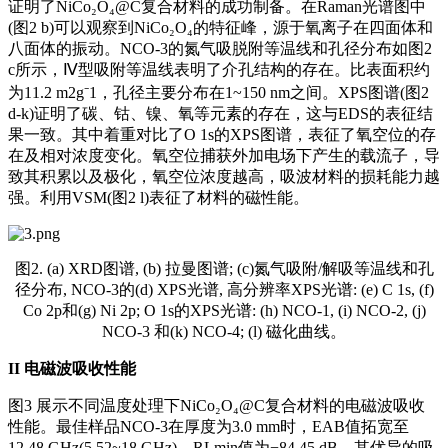
证明了NiCo₂O₄@C复合材料的成功制备。在Raman光谱图中
(图2 b)可以观察到NiCo₂O₄的特征峰，源于氧离子在四面体和
八面体的振动。NCO-3的氮气吸脱附等温线和孔径分布如图2
c所示，Ⅳ型吸附等温线表明了介孔结构的存在。比表面积约
为11.2 m2g⁻1，孔径主要分布在1~150 nm之间。XPS图谱(图2
d-k)证明了碳、钴、镍、氧等元素的存在，这与EDS的表征结
果一致。其中着重对比了O 1s的XPS图谱，表征了氧空位的存
在及相对浓度变化。氧空位捕获外加电场下产生的载流子，导
致其积累以及极化，氧空位浓度越高，吸波材料的损耗能力越
强。利用VSM(图2 l)表征了材料的磁性能。
图2. (a) XRD图谱, (b) 拉曼图谱; (c)氮气吸附/解吸等温线和孔
径分布, NCO-3的(d) XPS光谱, 高分辨率XPS光谱: (e) C 1s, (f)
Co 2p和(g) Ni 2p; O 1s的XPS光谱: (h) NCO-1, (i) NCO-2, (j)
NCO-3 和(k) NCO-4; (l) 磁化曲线。
II
电磁波吸收性能
图3 展示不同温度处理下NiCo₂O₄@C复合材料的电磁波吸收
性能。最佳样品NCO-3在厚度为3.0 mm时，EAB值拓宽至
12.48 GHz(5.52~18 GHz)，RLmin值为−84.45 dB。其优异的吸