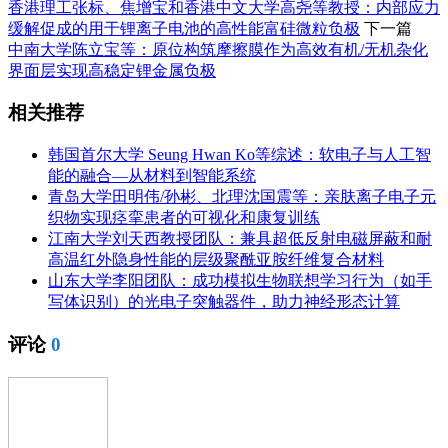
香港理工张标、焦增宝和香港中文大学高尧等教授：内部应力
缓解促成的用于锂离子电池的高性能富硅微粒负极
下一篇
中南大学陈立宝等：原位构筑摩擦膜作为高效有机/无机杂化
界面层实现高稳定锂金属负极
相关推荐
韩国首尔大学 Seung Hwan Ko等综述：软电子与人工智
能的融合—从材料到智能系统
青岛大学田明伟/孙彬、北理沈国震等：亲肤离子电子元
织物实现痉挛患者的可视化和康复训练
江南大学刘天西教授团队：兼具超低反射电磁屏蔽和耐
高温红外隐身性能的层级聚酰亚胺纤维复合材料
山东大学李阳团队：成功模拟生物联想学习行为（如手
写体识别）的光电子突触器件，助力神经形态计算
评论
0