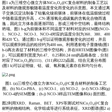
图1 a为三维空心微立方体NiCo₂O₄@C复合材料的制备工艺以
及材料的微观形貌随着温度变化而变化的示意图。本文通过离
子交换沉淀法制备了钴氰化镍前驱体，前驱体在低温煅烧过程
中随着温度的升高，-CN-逐渐氧化成碳氮的含氧化合物而逃
逸，因此立方体各面逐渐凹陷，形成三维中空结构，最终结构
坍塌。图1 b-g为前驱体和不同温度下材料对应的SEM图(NCO-
1、NCO-2、NCO-3、NCO-4对应的温度分别为360、380、400
和420 ℃)。通过图1 b-g可以证明微观形貌变化的过程，并且
可以观察到样品的粒径约为400 nm。利用透射电子显微镜(图1
h-i)再次表征了材料的三维中空结构，并在HRTEM图像中(图1
j)，可以观察到宽度为0.47、 0.25和0.24 nm的晶格条纹，分别
对应了NiCo₂O₄的(111)、(311)和(222)晶面。结合元素分布图
(图1 k)可以证明镍、钴、碳、氧和氮元素存在和均匀分布。
图1. (a)三维空心微立方体NiCo₂O₄@C复合材料的制备工艺
图。(b) Ni-Co-PBA、(c) NCO-1、(d) NCO-2、(e-f) NCO-3和(g)
NCO-4的SEM图像；(h-j) NCO-3样品TEM图像和(k) 面扫图。
图2利用XRD、Raman、BET、XPS等测试对NiCo₂O₄@C复合
材料的物相结构、化学组成等进行系统表征。XRD图谱(图2 a)