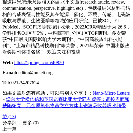
报道纳米/微米尺度相关的高水平文章(research article, review,
communication, perspective, highlight, etc)，包括微纳米材料与结
构的合成表征与性能及其在能源、催化、环境、传感、电磁波
吸收与屏蔽、生物医学等领域的应用研究。已被SCI、EI、
PubMed、SCOPUS等数据库收录，2022JCR影响因子为 26.6，
学科排名Q1区前5%，中科院期刊分区1区TOP期刊。多次荣
获“中国最具国际影响力学术期刊”、“中国高校杰出科技期
刊”、“上海市精品科技期刊”等荣誉，2021年荣获“中国出版政
府奖期刊奖提名奖”。欢迎关注和投稿。
Web:
https://springer.com/40820
E-mail:
editor@nmlett.org
Tel:
021-34207624
如果文章对您有帮助，可以与别人分享！：
Nano-Micro Letters
»
烟台大学侯传信和英国诺森比亚大学郭占虎等：调控界面和
缺陷拓宽二元金属氧化物基微立方体电磁波吸收器吸收频带
赞 (
13
)
分享到：
更多
(
0
)
上一篇