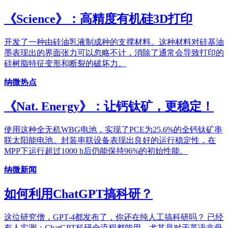
《Science》：高精度有机硅3D打印
开发了一种由硅油乳液制成种的支撑材料。这种材料对硅基油
墨表现出的界面张力可以忽略不计，消除了通常会导致打印的
硅树脂特征变形和断裂的破坏力。
纳微热点
《Nat. Energy》：让钙钛矿，更稳定！
使用这种全无机WBG电池，实现了PCE为25.6%的全钙钛矿串
联太阳能电池。封装串联设备表现出良好的运行稳定性，在
MPP下运行超过1000 h后仍能保持96%的初始性能。
纳微新闻
如何利用ChatGPT搞科研？
这位研究僧，GPT-4都发布了，你还在纯人工搞科研吗？ 已经
有人实测：ChatGPT科研全流程都能用，尤其是对于英语非母