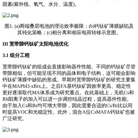
因素(紫外线、氧气、水分、温度)。
图1. (a)两端叠层电池的理论效率极限；(b)钙钛矿薄膜缺陷及
其钝化策略；(c)相分离和相应电荷转移示意图。
III
宽带隙钙钛矿太阳电池优化
3.1 组分工程
宽带隙钙钛矿的组成会直接影响器件性能。不同的钙钛矿尽管
带隙相似，但可能呈现不同的晶体和电子结构，这可能会影响
钙钛矿薄膜中缺陷的形成。早期对宽带隙钙钛矿的研究主要集
中在MAPbI3-xBrx上。之后FA基钙钛矿因效率更高、稳定性
更好逐渐取代MA体系成为研究重点。在此基础上，无机Cs和
Rb阳离子的加入可以进一步调控结晶过程，提高器件性能。
由于加入Cs和Br均可增大带隙，因此需要合适的Cs/Br比以同
时提高VOC和光稳定性。此外，混合A位CsMAFA钙钛矿也被
广泛研究。