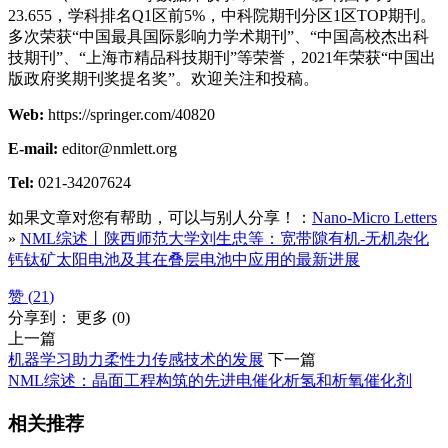
23.655，学科排名Q1区前5%，中科院期刊分区1区TOP期刊。
多次荣获“中国最具国际影响力学术期刊”、“中国高校杰出科
技期刊”、“上海市精品科技期刊”等荣誉，2021年荣获“中国出
版政府奖期刊奖提名奖”。欢迎关注和投稿。
Web:
https://springer.com/40820
E-mail:
editor@nmlett.org
Tel:
021-34207624
如果文章对您有帮助，可以与别人分享！：
Nano-Micro Letters
»
NML综述丨陕西师范大学刘生忠等：宽带隙有机-无机杂化
钙钛矿太阳电池及其在叠层电池中应用的最新进展
赞 (
21
)
分享到：
更多
(
0
)
上一篇
机器学习助力柔性力传感技术的发展
下一篇
NML综述：晶面工程构筑的先进电催化析氢和析氧催化剂
相关推荐