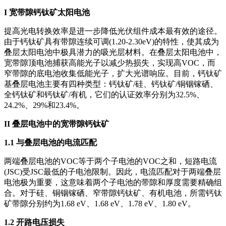
I
宽带隙钙钛矿太阳电池
提高光电转换效率是进一步降低光伏组件成本最有效的途径。
由于钙钛矿具有带隙连续可调(1.20-2.30eV)的特性，使其成为
叠层太阳电池中极具潜力的吸光层材料。在叠层太阳电池中，
宽带隙顶电池捕获高能光子以减少热损失，实现高VOC，而
窄带隙的底电池收集低能光子，扩大光谱响应。目前，钙钛矿
基叠层电池主要有四种类型：钙钛矿/硅、钙钛矿/铜铟镓硒、
全钙钛矿和钙钛矿/有机，它们的认证效率分别为32.5%、
24.2%、29%和23.4%。
I
I 叠层电池中的宽带隙钙钛矿
1.1 与叠层电池的电流匹配
两端叠层电池的VOC等于两个子电池的VOC之和，短路电流
(JSC)受JSC最低的子电池限制。因此，电流匹配对于两端叠层
电池极为重要，这意味着两个子电池的带隙和厚度需要精确组
合。对于硅、铜铟镓硒、窄带隙钙钛矿、有机电池，所需钙钛
矿带隙分别约为1.68 eV、1.68 eV、1.78 eV、1.80 eV。
1.2 开路电压损失