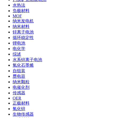
水热法
负极材料
MOF
纳米发电机
纳米材料
锌离子电池
循环稳定性
锂电池
电化学
综述
水系锌离子电池
氧化石墨烯
自组装
赝电容
纳米颗粒
电催化剂
传感器
OER
正极材料
氧化锌
生物传感器