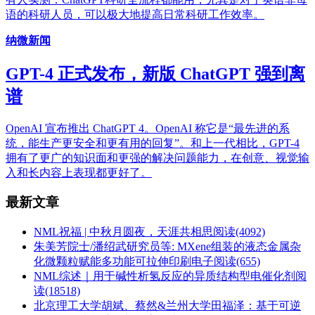
语的科研人员，可以极大地提高日常科研工作效率。
纳微新闻
GPT-4 正式发布，新版 ChatGPT 强到离
谱
OpenAI 宣布推出 ChatGPT 4。OpenAI 称它是“最先进的系
统，能生产更安全和更有用的回复”。和上一代相比，GPT-4
拥有了更广的知识面和更强的解决问题能力，在创意、视觉输
入和长内容上表现都更好了。
最新文章
NML祝福 | 中秋月圆夜，天涯共相思
阅读(4092)
朱美芳院士/潘绍武研究员等: MXene组装的液态金属杂
化微颗粒赋能多功能可拉伸印刷电子
阅读(655)
NML综述｜用于碱性析氢反应的异质结构型电催化剂
阅
读(18518)
北京理工大学胡斌、蔡然&兰州大学田福泽：基于可逆