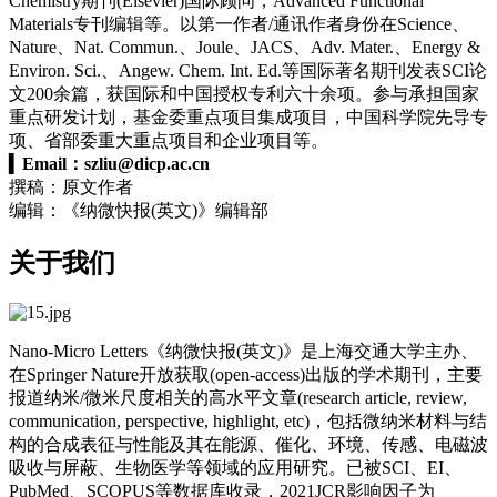
Chemistry期刊(Elsevier)国际顾问，Advanced Functional
Materials专刊编辑等。以第一作者/通讯作者身份在Science、
Nature、Nat. Commun.、Joule、JACS、Adv. Mater.、Energy &
Environ. Sci.、Angew. Chem. Int. Ed.等国际著名期刊发表SCI论
文200余篇，获国际和中国授权专利六十余项。参与承担国家
重点研发计划，基金委重点项目集成项目，中国科学院先导专
项、省部委重大重点项目和企业项目等。
▍
Email：
szliu@dicp.ac.cn
撰稿：原文作者
编辑：《纳微快报(英文)》编辑部
关于我们
Nano-Micro Letters《纳微快报(英文)》是上海交通大学主办、
在Springer Nature开放获取(open-access)出版的学术期刊，主要
报道纳米/微米尺度相关的高水平文章(research article, review,
communication, perspective, highlight, etc)，包括微纳米材料与结
构的合成表征与性能及其在能源、催化、环境、传感、电磁波
吸收与屏蔽、生物医学等领域的应用研究。已被SCI、EI、
PubMed、SCOPUS等数据库收录，2021JCR影响因子为