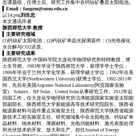
忠课题组，任博士后。研究工作集中在钙钛矿叠层太阳电池。
▍
Email：
fangzm@snnu.edu.cn
刘生忠
本文通讯作者
陕西师范大学 教授
▍
主要研究领域
(1)钙钛矿太阳电池；(2)钙钛矿单晶光探测器件；(3)光电催化
水分解与CO2还原。
▍
主要研究成果
陕西师范大学-中国科学院大连化学物理研究所特聘教授，博
士生导师。1983年毕业于陕西师范大学，获理学学士学位；
1986年毕业于兰州大学化学系，获理学硕士学位；1992年在美
国西北大学(Northwestern University)获博士学位。1992-2011年
间，先后在美国Argonne National Laboratory(阿贡国家实验
室)、Solarex、BP Solar、United Solar从事研究工作。2012年起
回国工作，任大连化学物理研究所洁净能源国家实验室太阳能
部副部长、陕西师范大学新能源高等技术研究院院长、陕西省
能源新材料与器件重点实验室主任、陕西师范大学陕西省能源
新技术工程实验室主任。研究领域集中在太阳电池、钙钛矿单
晶材料、纳米材料、薄膜材料、光电功能材料、激光表面处理
和光伏技术的开发、放大和生产。担任Journal of Energy