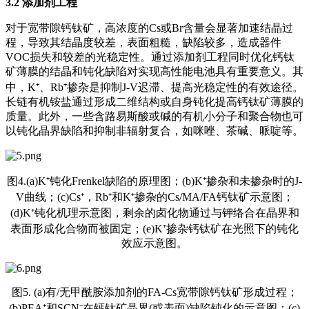
3.2 添加剂工程
对于宽带隙钙钛矿，高浓度的Cs或Br含量会显著加速结晶过
程，导致其结晶度较差，表面粗糙，缺陷较多，造成器件
VOC损失和较差的光稳定性。通过添加剂工程同时优化钙钛
矿薄膜的结晶和钝化缺陷对实现高性能电池具有重要意义。其
中，K⁺、Rb⁺掺杂是抑制J-V迟滞、提高光稳定性的有效途径。
长链有机铵盐通过形成二维结构或自身钝化提高钙钛矿薄膜的
质量。此外，一些含路易斯酸或碱的有机小分子和聚合物也可
以钝化晶界缺陷和抑制非辐射复合，如咪唑、茶碱、哌啶等。
图4.(a)K⁺钝化Frenkel缺陷的原理图；(b)K⁺掺杂和未掺杂时的J-
V曲线；(c)Cs⁺，Rb⁺和K⁺掺杂的Cs/MA/FA钙钛矿示意图；
(d)K⁺钝化机理示意图，剩余的卤化物通过与钾络合在晶界和
表面形成化合物而被固定；(e)K⁺掺杂钙钛矿在光照下的钝化
效应示意图。
图5. (a)有/无甲酰胺添加剂的FA-Cs宽带隙钙钛矿形成过程；
(b)PEA⁺和SCN⁻在钙钛矿晶界(或表面)缺陷钝化的示意图；(c)