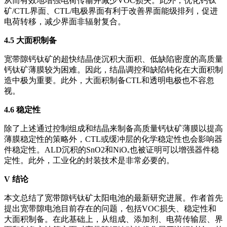
从而有效地增强电荷传输并减少VOC损失。此外，优化钙钛
矿/CTL界面、CTL/电极界面有利于改善界面能级排列，促进
电荷转移，减少界面非辐射复合。
4.5 大面积制备
宽带隙钙钛矿的超快结晶使沉积大面积、低缺陷密度的高质量
钙钛矿薄膜较为困难。因此，结晶调控和缺陷钝化在大面积制
造中极为重要。此外，大面积制备CTL和透明电极也不容忽
视。
4.6 稳定性
除了上述通过控制组成和结晶来制备高质量钙钛矿薄膜以提高
薄膜稳定性的策略外，CTL或缓冲层的化学稳定性也会影响器
件稳定性。ALD沉积的SnO2和NiOₓ也被证明可以增强器件稳
定性。此外，工业化的封装技术是非常必要的。
V
结论
本文总结了宽带隙钙钛矿太阳电池的最新研究进展。作者首先
提出宽带隙电池目前存在的问题，包括VOC损失、稳定性和
大面积制备。在此基础上，从组成、添加剂、电荷传输层、界