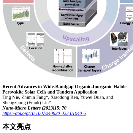
Recent Advances in Wide-Bandgap Organic-Inorganic Halide
Perovskite Solar Cells and Tandem Application
Ting Nie, Zhimin Fang*, Xiaodong Ren, Yuwei Duan, and
Shengzhong (Frank) Liu*
Nano-Micro Letters (2023)15: 70
https://doi.org/10.1007/s40820-023-01040-6
本文亮点