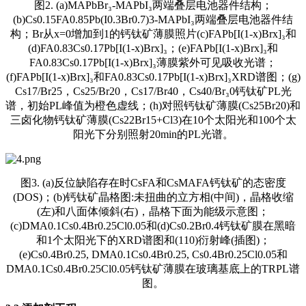
图2. (a)MAPbBr₃-MAPbI₃两端叠层电池器件结构；
(b)Cs0.15FA0.85Pb(I0.3Br0.7)3-MAPbI₃两端叠层电池器件结
构；Br从x=0增加到1的钙钛矿薄膜照片(c)FAPb[I(1-x)Brx]₃和
(d)FA0.83Cs0.17Pb[I(1-x)Brx]₃；(e)FAPb[I(1-x)Brx]₃和
FA0.83Cs0.17Pb[I(1-x)Brx]₃薄膜紫外可见吸收光谱；
(f)FAPb[I(1-x)Brx]₃和FA0.83Cs0.17Pb[I(1-x)Brx]₃XRD谱图；(g)
Cs17/Br25，Cs25/Br20，Cs17/Br40，Cs40/Br₃0钙钛矿PL光
谱，初始PL峰值为橙色虚线；(h)对照钙钛矿薄膜(Cs25Br20)和
三卤化物钙钛矿薄膜(Cs22Br15+Cl3)在10个太阳光和100个太
阳光下分别照射20min的PL光谱。
图3. (a)反位缺陷存在时CsFA和CsMAFA钙钛矿的态密度
(DOS)；(b)钙钛矿晶格图:未扭曲的立方相(中间)，晶格收缩
(左)和八面体倾斜(右)，晶格下面为能级示意图；
(c)DMA0.1Cs0.4Br0.25Cl0.05和(d)Cs0.2Br0.4钙钛矿膜在黑暗
和1个太阳光下的XRD谱图和(110)衍射峰(插图)；
(e)Cs0.4Br0.25, DMA0.1Cs0.4Br0.25, Cs0.4Br0.25Cl0.05和
DMA0.1Cs0.4Br0.25Cl0.05钙钛矿薄膜在玻璃基底上的TRPL谱
图。