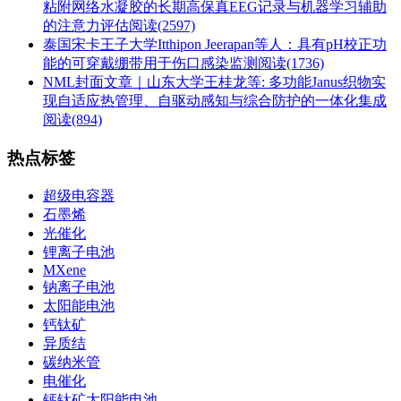
粘附网络水凝胶的长期高保真EEG记录与机器学习辅助
的注意力评估
阅读(2597)
泰国宋卡王子大学Itthipon Jeerapan等人：具有pH校正功
能的可穿戴绷带用于伤口感染监测
阅读(1736)
NML封面文章｜山东大学王桂龙等: 多功能Janus织物实
现自适应热管理、自驱动感知与综合防护的一体化集成
阅读(894)
热点标签
超级电容器
石墨烯
光催化
锂离子电池
MXene
钠离子电池
太阳能电池
钙钛矿
异质结
碳纳米管
电催化
钙钛矿太阳能电池