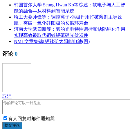
韩国首尔大学 Seung Hwan Ko等综述：软电子与人工智
能的融合—从材料到智能系统
哈工大娄帅锋等：调控离子-偶极作用打破溶剂主导效
应，突破一氧化硅阳极的长循环寿命
河南大学武四新等：氢的光电特性调控和缺陷钝化作用
实现高效银取代铜锌锡硫硒光伏器件
NML文章集锦| 钙钛矿太阳能电池(四)
评论
0
取消
有人回复时邮件通知我
提交评论