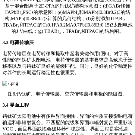
基于混合阳离子2D-PPA的钙钛矿结构示意图；(d)GABr修饰
FAPbBr₃PSCs的示意图；(e)MAPbI₃和MAPb(I0.8Br0.2)3的结
构,MAPb(I0.8Br0.2)3计算的几何结构；(f)分别添加TPABr₃，
TBABr₃和TPACl的Cs0.1FA0.2MA0.7Pb(I0.85Br0.15)3太阳电池
的J-V曲线；(g) TBABr₃，TPABr₃和TPACl的结构图。
3.3 电荷传输层
电荷传输层在电荷转移和提取中起着关键作用(图6)。对于高
性能的钙钛矿太阳电池，电荷传输层的基本要求是高载流子迁
移率以及与钙钛矿良好的能级匹配。同时，良好的化学稳定性
对器件的长期运行稳定性也很重要。
图6.钙钛矿、电子传输层、空穴传输层和电极的能级图。
3.4 界面工程
钙钛矿太阳电池中有多种界面接触，界面的性质直接影响电荷
输运和非辐射复合。不匹配的能级和界面非辐射复合严重影响
VOC，而且界面缺陷会破坏器件稳定性。界面工程是实现高