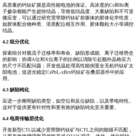
高质量的钙钛矿膜是高性能电池的保证。高浓度的Cs和Br离
子掺杂都能产生超快结晶，导致低结晶度、大量缺陷和不可逆
微应变，可以通过研究宽带隙钙钛矿前驱体的胶体化学性质，
如胶体配合物种类、溶质配位相互作用、胶体颗粒大小等调控
结晶。
4.2 组分优化
探索组分对载流子迁移率和寿命、缺陷形成能、离子迁移势垒
的影响；协调A位和X位离子的比例以消除引起额外晶格应力
的尺寸不匹配问题；开发低温处理高性能倒置全无机钙钛矿太
阳电池，促进光稳定CsPbI₃-xBrx钙钛矿在叠层器件中的应
用。
4.3 缺陷钝化
应进一步阐明缺陷类型，如空位和反位缺陷，以及带电特性。
这对于提供更有针对性和更有效的缺陷钝化至关重要。
4.4 电荷传输层优化
开发新型CTL以减少宽带隙钙钛矿与CTL之间的能级不匹配，