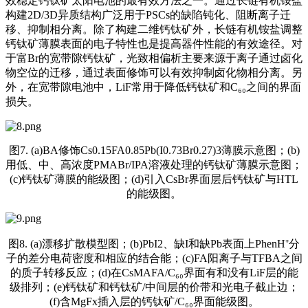
效稳定钙钛矿太阳电池的最有效方法之一。通过长链有机铵盐
构建2D/3D异质结构广泛用于PSCs的缺陷钝化、阻断离子迁
移、抑制相分离。除了构建二维钙钛矿外，长链有机铵盐调整
钙钛矿薄膜表面的电子特性也是提高器件性能的有效途径。对
于富Br的宽带隙钙钛矿，光致相偏析主要来源于离子通过卤化
物空位的迁移，通过表面修饰可以有效抑制卤化物相分离。另
外，在宽带隙电池中，LiF常用于降低钙钛矿和C₆₀之间的界面
损失。
图7. (a)BA修饰Cs0.15FA0.85Pb(I0.73Br0.27)3薄膜示意图；(b)
用低、中、高浓度PMABr/IPA溶液处理的钙钛矿薄膜示意图；
(c)钙钛矿薄膜的能级图；(d)引入CsBr界面层后钙钛矿与HTL
的能级图。
图8. (a)漂移扩散模型图；(b)PbI2、缺I和缺Pb表面上PhenH⁺分
子的差分电荷密度和相应的结合能；(c)FA阳离子与TFBA之间
的质子转移反应；(d)在CsMAFA/C₆₀界面有和没有LiF层的能
级排列；(e)钙钛矿和钙钛矿/中间层的价带和光电子截止边；
(f)含MgFx插入层的钙钛矿/C₆₀界面能级图。