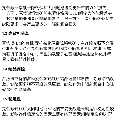
宽带隙比常规带隙钙钛矿太阳电池遭受更严重的VOC损失。
一方面，宽带隙钙钛矿和电荷传输层(CTL)间较大的能级差会
引起能量损失和界面非辐射复合，另一方面，宽带隙钙钛矿中
缺陷更多，会产生更多的非辐射复合损失。
1.3 光致相分离
富含溴(Br)的有机-无机杂化宽带隙钙钛矿，在连续光照下会发
生相分离，产生窄带隙富碘(I)相和宽带隙富Br相。富I相会成
为载流子复合中心，产生的载流子在富I区域会迅速热化并积
累，降低器件性能。
1.4 结晶调控
溶液法制备的富Br宽带隙钙钛矿结晶速度非常快，导致结晶度
差、缺陷更多和不可逆的微应变。缺陷作为非辐射复合中心阻
碍器件性能提高。
1.5 稳定性
宽带隙钙钛矿太阳电池商业化的主要挑战是长期运行稳定性较
差。影响器件稳定性的因素主要有内部因素(相稳定性)和外部