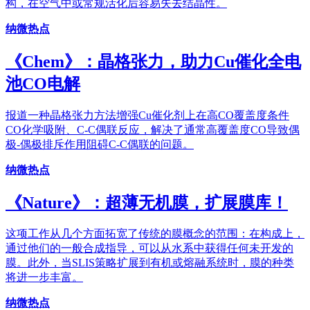
构，在空气中或常规活化后容易失去结晶性。
纳微热点
《Chem》：晶格张力，助力Cu催化全电
池CO电解
报道一种晶格张力方法增强Cu催化剂上在高CO覆盖度条件
CO化学吸附、C-C偶联反应，解决了通常高覆盖度CO导致偶
极-偶极排斥作用阻碍C-C偶联的问题。
纳微热点
《Nature》：超薄无机膜，扩展膜库！
这项工作从几个方面拓宽了传统的膜概念的范围：在构成上，
通过他们的一般合成指导，可以从水系中获得任何未开发的
膜。此外，当SLIS策略扩展到有机或熔融系统时，膜的种类
将进一步丰富。
纳微热点