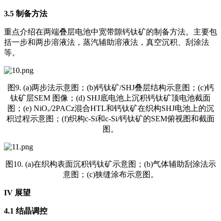
3.5 制备方法
重点介绍在两端叠层电池中宽带隙钙钛矿的制备方法。主要包
括一步和两步溶液法，蒸汽辅助溶液法，真空沉积、刮涂法
等。
图9. (a)两步法示意图；(b)钙钛矿/SHJ叠层结构示意图；(c)钙
钛矿层SEM 图像；(d) SHJ底电池上沉积钙钛矿顶电池截面
图；(e) NiOₓ/2PACz混合HTL和钙钛矿在织构SHJ电池上的沉
积过程示意图；(f)织构c-Si和c-Si/钙钛矿的SEM俯视图和截面
图。
图10. (a)在织构表面沉积钙钛矿示意图；(b)气体辅助刮涂法示
意图；(c)狭缝涂布示意图。
IV
展望
4.1 结晶调控