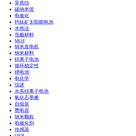
异质结
碳纳米管
电催化
钙钛矿太阳能电池
水热法
负极材料
MOF
纳米发电机
纳米材料
锌离子电池
循环稳定性
锂电池
电化学
综述
水系锌离子电池
氧化石墨烯
自组装
赝电容
纳米颗粒
电催化剂
传感器
OER