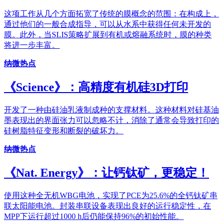
这项工作从几个方面拓宽了传统的膜概念的范围：在构成上，
通过他们的一般合成指导，可以从水系中获得任何未开发的
膜。此外，当SLIS策略扩展到有机或熔融系统时，膜的种类
将进一步丰富。
纳微热点
《Science》：高精度有机硅3D打印
开发了一种由硅油乳液制成种的支撑材料。这种材料对硅基油
墨表现出的界面张力可以忽略不计，消除了通常会导致打印的
硅树脂特征变形和断裂的破坏力。
纳微热点
《Nat. Energy》：让钙钛矿，更稳定！
使用这种全无机WBG电池，实现了PCE为25.6%的全钙钛矿串
联太阳能电池。封装串联设备表现出良好的运行稳定性，在
MPP下运行超过1000 h后仍能保持96%的初始性能。