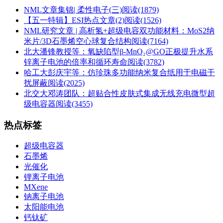
NML文章集锦| 柔性电子(三)
阅读(1879)
【五一特辑】ESI热点文章(2)
阅读(1526)
NML研究文章 | 高析氢+超级电容双功能材料：MoS2纳
米片/3D石墨烯空心球复合结构
阅读(7164)
北大潘锋教授等：氧缺陷型β-MnO₂@GO正极提升水系
锌离子电池的倍率和循环寿命
阅读(3782)
哈工大彭庆宇等：仿珍珠多功能纳米复合纸用于电磁干
扰屏蔽
阅读(2025)
北交大邓涛团队：超贴合性皮肤式集成无线充电微型超
级电容器
阅读(3455)
热点标签
超级电容器
石墨烯
光催化
锂离子电池
MXene
钠离子电池
太阳能电池
钙钛矿