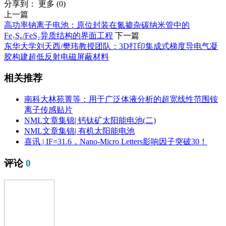
分享到：
更多
(
0
)
上一篇
高功率钠离子电池：原位封装在氮掺杂碳纳米管中的
Fe₇S₈/FeS₂异质结构的界面工程
下一篇
东华大学刘天西/樊玮教授团队：3D打印集成式梯度导电气凝
胶构建超低反射电磁屏蔽材料
相关推荐
南科大林苑菁等：用于广泛体液分析的超宽线性范围铵
离子传感贴片
NML文章集锦| 钙钛矿太阳能电池(二)
NML文章集锦| 有机太阳能电池
喜讯 | IF=31.6，Nano-Micro Letters影响因子突破30！
评论
0