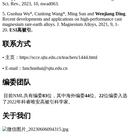
Sci. Rev., 2023, 10, nwad063.
5. Guohua Wu*, Cunlong Wang*, Ming Sun and
Wenjiang Ding
.
Recent developments and applications on high-performance cast
magnesium rare-earth alloys. J. Magnesium Alloys, 2021, 9, 1-
20.
ESI高被引.
联系方式
• 主页：https://scce.sjtu.edu.cn/teachers/1444.html
• E-mail：fanchunhai@sjtu.edu.cn
编委团队
目前NML共有编委
83
位，其中海外编委
44
位。
22
位编委入选
了2022年科睿唯安高被引科学家。
关于我们