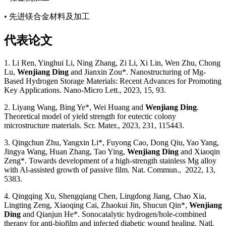
• 先进镁合金材料及加工
代表论文
1. Li Ren, Yinghui Li, Ning Zhang, Zi Li, Xi Lin, Wen Zhu, Chong
Lu,
Wenjiang Ding
and Jianxin Zou*. Nanostructuring of Mg-
Based Hydrogen Storage Materials: Recent Advances for Promoting
Key Applications. Nano-Micro Lett., 2023, 15, 93.
2. Liyang Wang, Bing Ye*, Wei Huang and
Wenjiang Ding
.
Theoretical model of yield strength for eutectic colony
microstructure materials. Scr. Mater., 2023, 231, 115443.
3. Qingchun Zhu, Yangxin Li*, Fuyong Cao, Dong Qiu, Yao Yang,
Jingya Wang, Huan Zhang, Tao Ying,
Wenjiang Ding
and Xiaoqin
Zeng*. Towards development of a high-strength stainless Mg alloy
with Al-assisted growth of passive film. Nat. Commun., 2022, 13,
5383.
4. Qingqing Xu, Shengqiang Chen, Lingdong Jiang, Chao Xia,
Lingting Zeng, Xiaoqing Cai, Zhaokui Jin, Shucun Qin*,
Wenjiang
Ding
and Qianjun He*. Sonocatalytic hydrogen/hole-combined
therapy for anti-biofilm and infected diabetic wound healing. Natl.