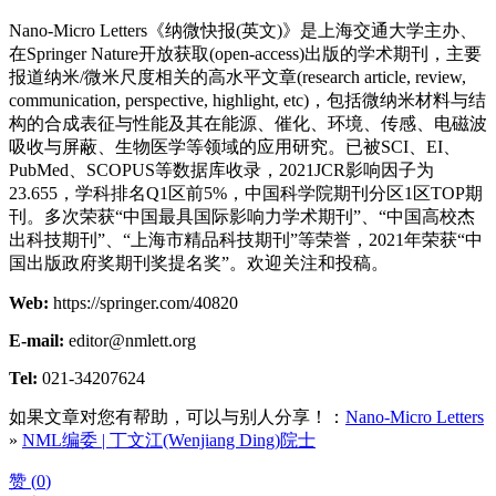
Nano-Micro Letters《纳微快报(英文)》是上海交通大学主办、
在Springer Nature开放获取(open-access)出版的学术期刊，主要
报道纳米/微米尺度相关的高水平文章(research article, review,
communication, perspective, highlight, etc)，包括微纳米材料与结
构的合成表征与性能及其在能源、催化、环境、传感、电磁波
吸收与屏蔽、生物医学等领域的应用研究。已被SCI、EI、
PubMed、SCOPUS等数据库收录，2021JCR影响因子为
23.655，学科排名Q1区前5%，中国科学院期刊分区1区TOP期
刊。多次荣获“中国最具国际影响力学术期刊”、“中国高校杰
出科技期刊”、“上海市精品科技期刊”等荣誉，2021年荣获“中
国出版政府奖期刊奖提名奖”。欢迎关注和投稿。
Web:
https://springer.com/40820
E-mail:
editor@nmlett.org
Tel:
021-34207624
如果文章对您有帮助，可以与别人分享！：
Nano-Micro Letters
»
NML编委 | 丁文江(Wenjiang Ding)院士
赞 (
0
)