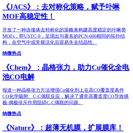
《JACS》：去对称化策略，赋予卟啉
MOF高稳定性！
开发了一种连接体去对称化的策略来构建高度稳定的卟啉类
MOFs，即USTC-9，呈现出与著名的PCN-600相同的拓扑结
构，在空气中或常规活化后容易失去结晶性。
纳微热点
《Chem》：晶格张力，助力Cu催化全电
池CO电解
报道一种晶格张力方法增强Cu催化剂上在高CO覆盖度条件
CO化学吸附、C-C偶联反应，解决了通常高覆盖度CO导致偶
极-偶极排斥作用阻碍C-C偶联的问题。
纳微热点
《Nature》：超薄无机膜，扩展膜库！