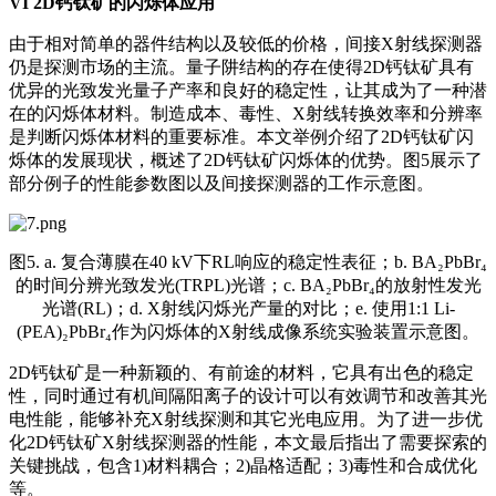
VI 2D钙钛矿的闪烁体应用
由于相对简单的器件结构以及较低的价格，间接X射线探测器
仍是探测市场的主流。量子阱结构的存在使得2D钙钛矿具有
优异的光致发光量子产率和良好的稳定性，让其成为了一种潜
在的闪烁体材料。制造成本、毒性、X射线转换效率和分辨率
是判断闪烁体材料的重要标准。本文举例介绍了2D钙钛矿闪
烁体的发展现状，概述了2D钙钛矿闪烁体的优势。图5展示了
部分例子的性能参数图以及间接探测器的工作示意图。
图5. a. 复合薄膜在40 kV下RL响应的稳定性表征；b. BA₂PbBr₄
的时间分辨光致发光(TRPL)光谱；c. BA₂PbBr₄的放射性发光
光谱(RL)；d. X射线闪烁光产量的对比；e. 使用1:1 Li-
(PEA)₂PbBr₄作为闪烁体的X射线成像系统实验装置示意图。
2D钙钛矿是一种新颖的、有前途的材料，它具有出色的稳定
性，同时通过有机间隔阳离子的设计可以有效调节和改善其光
电性能，能够补充X射线探测和其它光电应用。为了进一步优
化2D钙钛矿X射线探测器的性能，本文最后指出了需要探索的
关键挑战，包含1)材料耦合；2)晶格适配；3)毒性和合成优化
等。