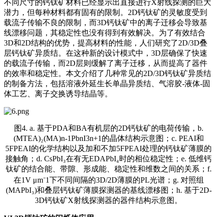
不同尺寸的钙钛矿材料已经显示出直接进行X射线探测的巨大
潜力，但每种材料都有固有的限制。2D钙钛矿的灵敏度受到
载流子传输不良的限制，而3D钙钛矿中的离子迁移会导致基
线漂移问题，其稳定性也没有得到有效解决。为了有效结合
3D和2D结构的优势，提高材料的性能，人们研究了2D/3D叠
层钙钛矿异质结。在这种新的设计模式中，3D层确保了快速
的载流子传输，而2D层则缓解了离子迁移，从而提高了器件
的效率和稳定性。本文介绍了几种常见的2D/3D钙钛矿异质结
的制备方法，包括溶液外延生长单晶异质结、气溶胶-液体-固
体工艺、离子交换诱导结晶等。
图4. a. 基于PDA和BA有机层的2D钙钛矿的电荷传输，b.
(MTEA)₂(MA)n-1PbnI3n+1的晶体结构示意图；c. PEAI和
5FPEAI的化学结构以及加和不加5FPEAI处理的钙钛矿薄膜的
接触角；d. CsPbI₃在有无EDAPbI₄时的相位稳定性；e. 低维钙
钛矿的结合能、带隙、形成能、稳定性和维数之间的关系；f.
在1V μm⁻1下不同间隔的3D/2D薄膜的PL光谱；g. 对照组
(MAPbI₃)和叠层钙钛矿薄膜探测器的基线漂移图；h. 基于2D-
3D钙钛矿X射线探测器的器件结构示意图。