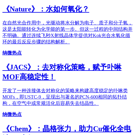
《​Nature》：水如何氧化？
在自然光合作用中，光驱动将水分解为电子、质子和分子氧，
这是太阳能转化为化学能的第一步。但这一过程的中间结构并
不明确。通过连续飞秒X射线晶体学提供对Kok光合水氧化循
环的最后反应步骤的结构解析。
纳微热点
《JACS》：去对称化策略，赋予卟啉
MOF高稳定性！
开发了一种连接体去对称化的策略来构建高度稳定的卟啉类
MOFs，即USTC-9，呈现出与著名的PCN-600相同的拓扑结
构，在空气中或常规活化后容易失去结晶性。
纳微热点
《Chem》：晶格张力，助力Cu催化全电