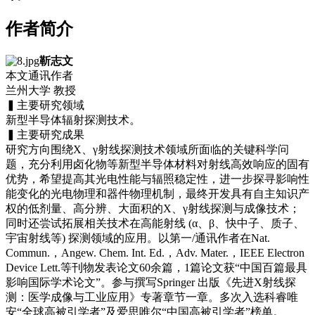
作者简介
靳志文
本文通讯作者
兰州大学 教授
▍主要研究领域
新型半导体辐射探测技术。
▍主要研究成果
研究方向围绕X、γ射线探测技术领域所面临的关键科学问
题，充分利用卤化物等新型半导体材料对射线高效响应的固有
优势，希望提高其光电性能与辐照稳定性，进一步探寻影响性
能变化的光电物理和器件物理机制，最终开发具有自主知识产
权的低剂量、高分辨、大面积的X、γ射线探测与成像技术；
同时还尝试拓展相关技术在高能射线 (α、β、快中子、质子、
宇宙射线等) 探测领域的应用。以第一/通讯作者在Nat.
Commun.，Angew. Chem. Int. Ed.，Adv. Mater.，IEEE Electron
Device Lett.等刊物发表论文60余篇，1篇论文获“中国百篇最具
影响国际学术论文”。参与撰写Springer 出版《先进X射线探
测：医学成像与工业应用》专著章节一章。多次入选科睿唯
安“全球高被引学者”及爱思唯尔“中国高被引学者”榜单。