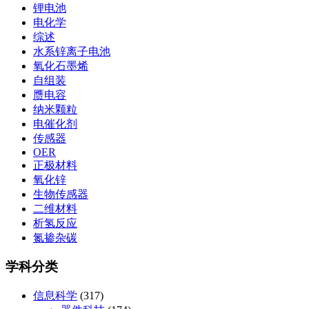
锂电池
电化学
综述
水系锌离子电池
氧化石墨烯
自组装
赝电容
纳米颗粒
电催化剂
传感器
OER
正极材料
氧化锌
生物传感器
二维材料
析氢反应
氮掺杂碳
学科分类
信息科学
(317)