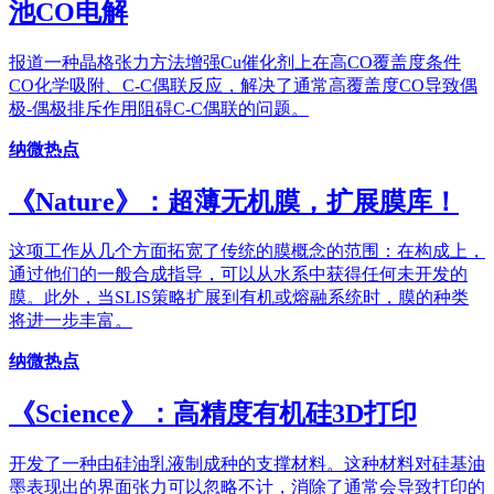
池CO电解
报道一种晶格张力方法增强Cu催化剂上在高CO覆盖度条件
CO化学吸附、C-C偶联反应，解决了通常高覆盖度CO导致偶
极-偶极排斥作用阻碍C-C偶联的问题。
纳微热点
《Nature》：超薄无机膜，扩展膜库！
这项工作从几个方面拓宽了传统的膜概念的范围：在构成上，
通过他们的一般合成指导，可以从水系中获得任何未开发的
膜。此外，当SLIS策略扩展到有机或熔融系统时，膜的种类
将进一步丰富。
纳微热点
《Science》：高精度有机硅3D打印
开发了一种由硅油乳液制成种的支撑材料。这种材料对硅基油
墨表现出的界面张力可以忽略不计，消除了通常会导致打印的