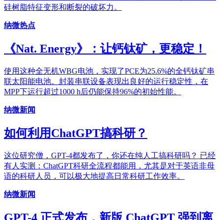
硅树脂特征变形和断裂的破坏力。
纳微热点
《Nat. Energy》：让钙钛矿，更稳定！
使用这种全无机WBG电池，实现了PCE为25.6%的全钙钛矿串
联太阳能电池。封装串联设备表现出良好的运行稳定性，在
MPP下运行超过1000 h后仍能保持96%的初始性能。
纳微新闻
如何利用ChatGPT搞科研？
这位研究僧，GPT-4都发布了，你还在纯人工搞科研吗？ 已经
有人实测：ChatGPT科研全流程都能用，尤其是对于英语非母
语的科研人员，可以极大地提高日常科研工作效率。
纳微新闻
GPT-4 正式发布，新版 ChatGPT 强到离