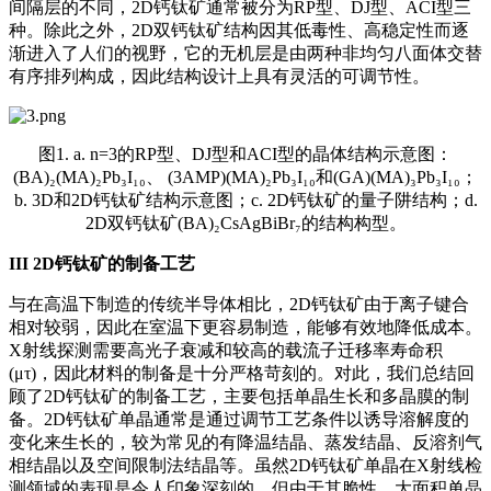
间隔层的不同，2D钙钛矿通常被分为RP型、DJ型、ACI型三
种。除此之外，2D双钙钛矿结构因其低毒性、高稳定性而逐
渐进入了人们的视野，它的无机层是由两种非均匀八面体交替
有序排列构成，因此结构设计上具有灵活的可调节性。
图1. a. n=3的RP型、DJ型和ACI型的晶体结构示意图：
(BA)₂(MA)₂Pb₃I₁₀、 (3AMP)(MA)₂Pb₃I₁₀和(GA)(MA)₃Pb₃I₁₀；
b. 3D和2D钙钛矿结构示意图；c. 2D钙钛矿的量子阱结构；d.
2D双钙钛矿(BA)₂CsAgBiBr₇的结构构型。
III
2D钙钛矿的制备工艺
与在高温下制造的传统半导体相比，2D钙钛矿由于离子键合
相对较弱，因此在室温下更容易制造，能够有效地降低成本。
X射线探测需要高光子衰减和较高的载流子迁移率寿命积
(μτ)，因此材料的制备是十分严格苛刻的。对此，我们总结回
顾了2D钙钛矿的制备工艺，主要包括单晶生长和多晶膜的制
备。2D钙钛矿单晶通常是通过调节工艺条件以诱导溶解度的
变化来生长的，较为常见的有降温结晶、蒸发结晶、反溶剂气
相结晶以及空间限制法结晶等。虽然2D钙钛矿单晶在X射线检
测领域的表现是令人印象深刻的，但由于其脆性，大面积单晶