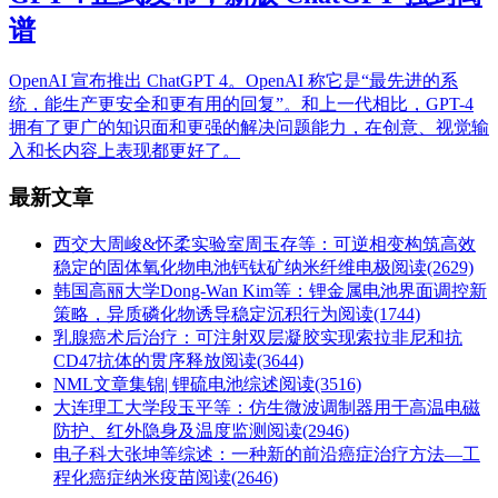
谱
OpenAI 宣布推出 ChatGPT 4。OpenAI 称它是“最先进的系
统，能生产更安全和更有用的回复”。和上一代相比，GPT-4
拥有了更广的知识面和更强的解决问题能力，在创意、视觉输
入和长内容上表现都更好了。
最新文章
西交大周峻&怀柔实验室周玉存等：可逆相变构筑高效
稳定的固体氧化物电池钙钛矿纳米纤维电极
阅读(2629)
韩国高丽大学Dong-Wan Kim等：锂金属电池界面调控新
策略，异质磷化物诱导稳定沉积行为
阅读(1744)
乳腺癌术后治疗：可注射双层凝胶实现索拉非尼和抗
CD47抗体的贯序释放
阅读(3644)
NML文章集锦| 锂硫电池综述
阅读(3516)
大连理工大学段玉平等：仿生微波调制器用于高温电磁
防护、红外隐身及温度监测
阅读(2946)
电子科大张坤等综述：一种新的前沿癌症治疗方法—工
程化癌症纳米疫苗
阅读(2646)