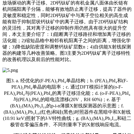
放场驱动的离子迁移。2D钙钛矿的有机金属八面体由长链有
机间隔阳离子分隔，能够有效地防止离子迁移，提高了器件的
灵敏度和稳定性，同时2D钙钛矿中与离子空位相关的高生成
能有助于抑制层状钙钛矿中的离子迁移。由于2D钙钛矿结构
的灵活性，其对离子迁移的抑制作用仍然具有很大的提升空
间，本文主要介绍了：1)阻断离子迁移路径和增加离子迁移的
活化能；2)缩短晶格中相邻有机阳离子之间的距离，增强化学
键；3)降低缺陷密度和调整钙钛矿层数n；4)自供能X射线探测
器的构建等几种改善策略。图3主要为2D钙钛矿离子迁移特性
的改善机理以及前后的性能对比。
图3. a. 经优化的(F-PEA)₂PbI₄单晶结构；b. (PEA)₂PbI₄和(F-
PEA)₂PbI₄单晶的电阻率；c. 通过DFT模拟计算的(o-F-
PEA)₂PbI₄与(PEA)₂PbI₄的离子迁移活化能；d. (o-F-PEA)₂PbI₄
与(PEA)₂PbI₄的暗电流漂移(20V，RH 60%)；e. 基于
(BA)₂(MA)₂Pb₃I₁₀的p-i-n薄膜X射线探测器的示意图；f.
(BA)₂(MA)₂Pb₃I₁₀(红色)和硅(黑色)对照器件在黑暗中和X射线
(10.91 keV)照射下的J-V特性曲线；g. (BA)₂(MA)₂Pb₃I₁₀和硅二
极管在零偏压条件、不同剂量率下的X射线响应电流。