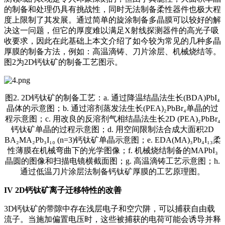
的制备和处理仍具有挑战性，同时无法制备柔性器件也极大程
度上限制了其发展。通过简单的旋涂制备多晶膜可以较好的解
决这一问题，但它的厚度难以满足X射线探测器件的高光子吸
收要求，因此在此基础上本文介绍了如今较为常见的几种多晶
厚膜的制备方法，例如：高温滴铸、刀片涂层、机械烧结等。
图2为2D钙钛矿的制备工艺图示。
图2. 2D钙钛矿的制备工艺：a. 通过降温结晶法生长(BDA)PbI₄
晶体的示意图；b. 通过溶剂蒸发法生长(PEA)₂PbBr₄单晶的过
程示意图；c. 用改良的反溶剂气相结晶法生长2D (PEA)₂PbBr₄
钙钛矿单晶的过程示意图；d. 用空间限制法合成大面积2D
BA₂MA₂Pb₃I₁₀ (n=3)钙钛矿单晶示意图；e. EDA(MA)₃Pb₄I₁₃柔
性薄膜在机械弯曲下的光学图像；f. 机械烧结制备的MAPbI₃
晶圆的图像和扫描电镜横截面图；g. 高温滴铸工艺示意图；h.
通过低温刀片涂层法制备钙钛矿厚膜的工艺原理图。
IV
2D钙钛矿离子迁移特性的改善
3D钙钛矿的带隙中存在浅层电子和空穴阱，可以捕获自由载
流子。当施加偏置电压时，这些被捕获的电荷可能会诱导并释