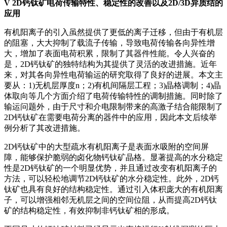
V 2D钙钛矿电荷传输特性、稳定性的改善以及2D/3D异质结的
应用
有机阳离子的引入虽然提供了更低的离子迁移，但由于有机层
的阻塞，大大抑制了载流子传输，导致电荷传输各向异性增
大，增加了表面电荷积累，限制了其器件性能。令人兴奋的
是，2D钙钛矿的独特结构为其提供了灵活的改进措施。近年
来，对其各向异性电荷输运的研究取得了良好的进展。本文主
要从：1)无机层厚度n；2)有机间隔层工程；3)晶格调制；4)晶
体取向等几个方面介绍了电荷传输特性的调制措施。同时除了
输运问题外，由于尺寸和介电限制带来的高激子结合能限制了
2D钙钛矿在需要电荷分离的器件中的应用，因此本文后续举
例分析了其改进措施。
2D钙钛矿中的大型疏水有机阳离子是表面水吸附的空间屏
障，能够保护脆弱的卤化物钙钛矿晶格。显著提高的水分稳定
性是2D钙钛矿的一个明显优势，并且通过改变有机阳离子的
方法，可以轻松地调节2D钙钛矿的水分稳定性。此外，2D钙
钛矿也具有良好的结构稳定性。通过引入体积庞大的有机阳离
子，可以增强相邻无机层之间的空间位阻，从而提高2D钙钛
矿的结构稳定性，有效抑制非钙钛矿相的形成。