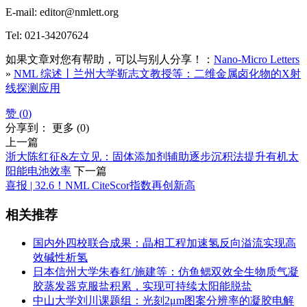
E-mail: editor@nmlett.org
Tel: 021-34207624
如果文章对您有帮助，可以与别人分享！：
Nano-Micro Letters
»
NML 综述丨兰州大学靳志文教授等：二维金属卤化物的X射
线探测应用
赞 (
0
)
分享到：
更多
(
0
)
上一篇
浙大陈红征&左立见：固体添加剂辅助逐步沉积法提升有机太
阳能电池效率
下一篇
喜报 | 32.6！NML CiteScor指数再创新高
相关推荐
国内外四校联合成果：晶相工程加速氢反向溢流实现高
效碱性析氢
日本信州大学朱春红/施建等：仿鱼鳃双效全生物质气凝
胶蒸发器克服盐积累，实现可持续太阳能脱盐
中山大学刘川课题组：光刻2μm图案分辨率的凝胶电解