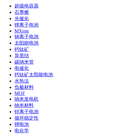
超级电容器
石墨烯
光催化
锂离子电池
MXene
钠离子电池
太阳能电池
钙钛矿
异质结
碳纳米管
电催化
钙钛矿太阳能电池
水热法
负极材料
MOF
纳米发电机
纳米材料
锌离子电池
循环稳定性
锂电池
电化学