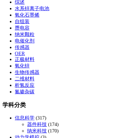
综述
水系锌离子电池
氧化石墨烯
自组装
赝电容
纳米颗粒
电催化剂
传感器
OER
正极材料
氧化锌
生物传感器
二维材料
析氢反应
氮掺杂碳
学科分类
信息科学
(317)
器件科技
(174)
纳米科技
(170)
动力学模拟
(3)