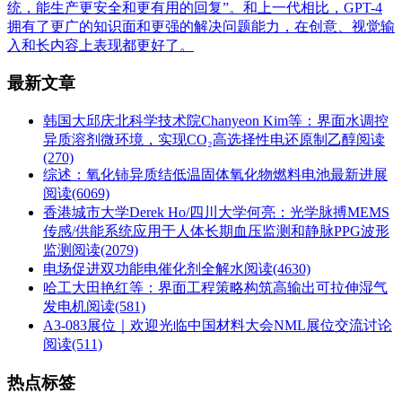
统，能生产更安全和更有用的回复”。和上一代相比，GPT-4
拥有了更广的知识面和更强的解决问题能力，在创意、视觉输
入和长内容上表现都更好了。
最新文章
韩国大邱庆北科学技术院Chanyeon Kim等：界面水调控
异质溶剂微环境，实现CO₂高选择性电还原制乙醇
阅读
(270)
综述：氧化铈异质结低温固体氧化物燃料电池最新进展
阅读(6069)
香港城市大学Derek Ho/四川大学何亮：光学脉搏MEMS
传感/供能系统应用于人体长期血压监测和静脉PPG波形
监测
阅读(2079)
电场促进双功能电催化剂全解水
阅读(4630)
哈工大田艳红等：界面工程策略构筑高输出可拉伸湿气
发电机
阅读(581)
A3-083展位｜欢迎光临中国材料大会NML展位交流讨论
阅读(511)
热点标签