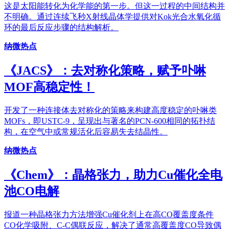
这是太阳能转化为化学能的第一步。但这一过程的中间结构并
不明确。通过连续飞秒X射线晶体学提供对Kok光合水氧化循
环的最后反应步骤的结构解析。
纳微热点
《JACS》：去对称化策略，赋予卟啉
MOF高稳定性！
开发了一种连接体去对称化的策略来构建高度稳定的卟啉类
MOFs，即USTC-9，呈现出与著名的PCN-600相同的拓扑结
构，在空气中或常规活化后容易失去结晶性。
纳微热点
《Chem》：晶格张力，助力Cu催化全电
池CO电解
报道一种晶格张力方法增强Cu催化剂上在高CO覆盖度条件
CO化学吸附、C-C偶联反应，解决了通常高覆盖度CO导致偶