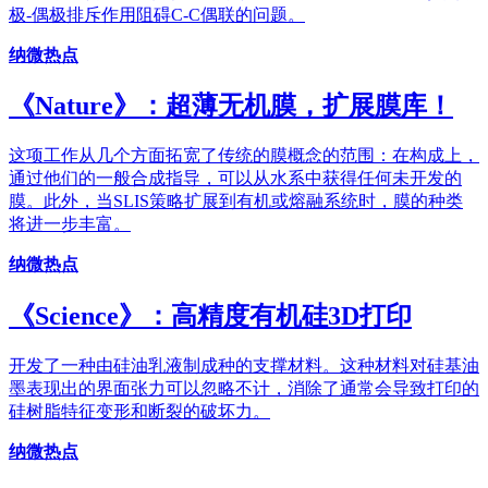
极-偶极排斥作用阻碍C-C偶联的问题。
纳微热点
《Nature》：超薄无机膜，扩展膜库！
这项工作从几个方面拓宽了传统的膜概念的范围：在构成上，
通过他们的一般合成指导，可以从水系中获得任何未开发的
膜。此外，当SLIS策略扩展到有机或熔融系统时，膜的种类
将进一步丰富。
纳微热点
《Science》：高精度有机硅3D打印
开发了一种由硅油乳液制成种的支撑材料。这种材料对硅基油
墨表现出的界面张力可以忽略不计，消除了通常会导致打印的
硅树脂特征变形和断裂的破坏力。
纳微热点